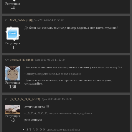
Репутация
-4
От:
MaX_GaMe [-1|0]
| Дата 2014-07-14 19:59:09
Да блин как скачать там надо номер водить а мне както страшно!
Репутация
-1
От:
Jerboy33 [130|168]
| Дата 2013-09-28 11:22:34
Вы сначала пишите как активировать а потом уже сылки на качку!>:(
•
Jerboy33
подумал несколько минут и добавил:
Луна и всем остальным, смотрите что написали а потом уже,
Репутация
отправляйте.
130
От:
_S_T_A_N_O_K_ [-3|24]
| Дата 2013-07-08 15:56:37
отличная игра !!!
•
_S_T_A_N_O_K_
подумал несколько секунд и добавил:
Репутация
-3
рекомендую
•
_S_T_A_N_O_K_
думал около часа и добавил: