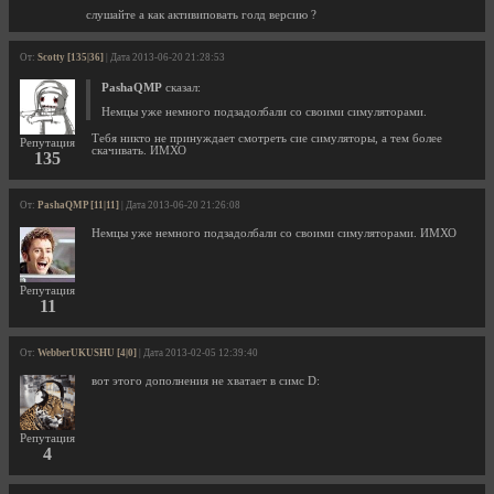
слушайте а как активиповать голд версию ?
От:
Scotty [135|36]
| Дата 2013-06-20 21:28:53
PashaQMP
сказал:
Немцы уже немного подзадолбали со своими симуляторами.
Тебя никто не принуждает смотреть сие симуляторы, а тем более
Репутация
скачивать. ИМХО
135
От:
PashaQMP [11|11]
| Дата 2013-06-20 21:26:08
Немцы уже немного подзадолбали со своими симуляторами. ИМХО
Репутация
11
От:
WebberUKUSHU [4|0]
| Дата 2013-02-05 12:39:40
вот этого дополнения не хватает в симс D:
Репутация
4