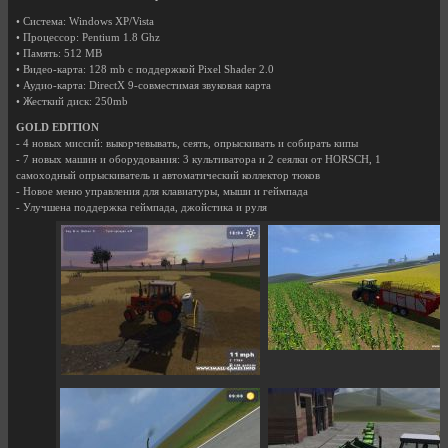
• Система: Windows XP/Vista
• Процессор: Pentium 1.8 Ghz
• Память: 512 MB
• Видео-карта: 128 mb с поддержкой Pixel Shader 2.0
• Аудио-карта: DirectX 9-совместимая звуковая карта
• Жесткий диск: 250mb
GOLD EDITION
- 4 новых миссий: выкорчевывать, сеять, опрыскивать и собирать кипы
- 7 новых машин и оборудования: 3 культиватора и 2 сеялки от HORSCH, 1
самоходный опрыскиватель и автоматический коллектор тюков
- Новое меню управления для клавиатуры, мыши и геймпада
- Улучшена поддержка геймпада, джойстика и руля