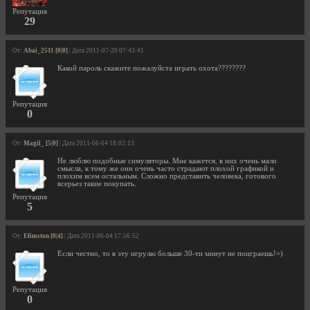
Репутация
29
От:
Abai_2511 [0|0]
| Дата 2011-07-29 07:43:41
Какой пароль скажите пожалуйста играть охота????????
Репутация
0
От:
Magil_ [5|0]
| Дата 2011-06-04 18:02:13
Не люблю подобные симуляторы. Мне кажется, в них очень мало
смысла, к тому же они очень часто страдают плохой графикой и
плохим всем остальным. Сложно представить человека, готового
всерьез такие покупать.
Репутация
5
От:
Efimston [0|4]
| Дата 2011-06-04 17:56:52
Если честно, то в эту игрулю больше 30-ти минут не поиграешь!=)
Репутация
0