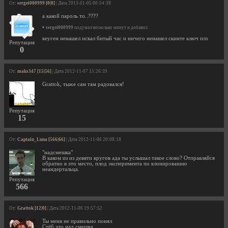
От:
sergei000999 [0|0]
| Дата 2013-01-05 00:54:39
а какой пароль то..????
•
sergei000999
подумал несколько минут и добавил:
кеуген ненашел искал битый час и ничего ненашел скинте ключ плз
Репутация
0
От:
maks347 [15|56]
| Дата 2012-11-07 15:26:39
Grattok, тыже сам там радовался!
Репутация
15
От:
Captain_Luna [566|66]
| Дата 2012-11-06 20:08:18
"надсмешка"
В каком из из девяти кругов ада ты услышал такое слово? Отправляйся
обратно в это место, плод эксперимента по клонированию
неандертальца.
Репутация
566
От:
Grattok [12|0]
| Дата 2012-11-06 19:57:52
Ты меня не правильно понял
Стёб это над смешка.