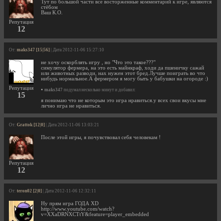
Тут по большой части все восторженные комментарий к игре, являются
стёбом
Ваш К.О.
Репутация
12
От:
maks347 [15|56]
| Дата 2012-11-06 15:27:10
не хочу оскорблять игру , но "Что это такое???"
симулятор фермера, на это есть майнкраф, ходи да пшеничку сажай
или животных разводи, нах нужен этот бред.Лучше поиграть во что
нибудь нормальное.А фермером я могу быть у бабушки на огороде :)
Репутация
•
maks347
подумал несколько минут и добавил:
15
я понимаю что не которым это игра нравиться.у всех свои вкусы мне
лично игра не нравиться.
От:
Grattok [12|0]
| Дата 2012-11-06 13:03:21
После этой игры, я почувствовал себя человекам !
Репутация
12
От:
teron02 [2|0]
| Дата 2012-11-06 12:32:11
Ну прям игра ГОДА XD
http://www.youtube.com/watch?
v=XXaDRNXCTtY&feature=player_embedded