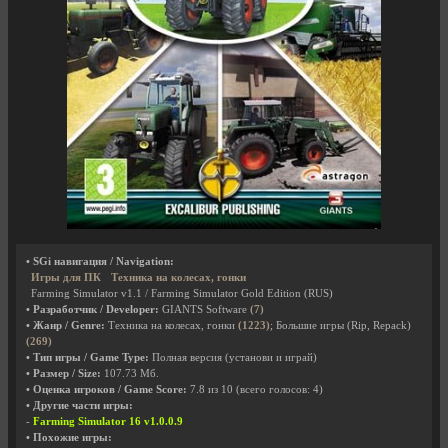
• SGi навигация / Navigation:
Игры для ПК
Техника на колесах, гонки
Farming Simulator v1.1 / Farming Simulator Gold Edition (RUS)
• Разработчик / Developer:
GIANTS Software
(7)
• Жанр / Genre:
Техника на колесах, гонки
(1223)
; Большие игры (Rip, Repack)
(269)
• Тип игры / Game Type:
Полная версия (установи и играй)
• Размер / Size:
107.73 Мб.
• Оценка игроков / Game Score:
7.8
из
10
(всего голосов:
4
)
• Другие части игры:
-
Farming Simulator 16 v1.0.0.9
• Похожие игры: