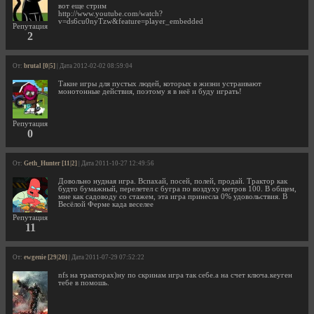
вот еще стрим
http://www.youtube.com/watch?
v=ds6cu0nyTzw&feature=player_embedded
Репутация
2
От:
brutal [0|5]
| Дата 2012-02-02 08:59:04
Такие игры для пустых людей, которых в жизни устраивают
монотонные действия, поэтому я в неё и буду играть!
Репутация
0
От:
Geth_Hunter [11|2]
| Дата 2011-10-27 12:49:56
Довольно нудная игра. Вспахай, посей, полей, продай. Трактор как
будто бумажный, перелетел с бугра по воздуху метров 100. В общем,
мне как садоводу со стажем, эта игра принесла 0% удовольствия. В
Весёлой Ферме када веселее
Репутация
11
От:
ewgenie [29|20]
| Дата 2011-07-29 07:52:22
nfs на тракторах)ну по скринам игра так себе.а на счет ключа.кеуген
тебе в помошь.