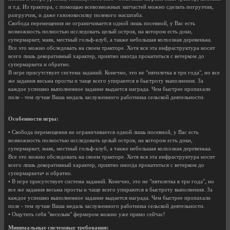
и т.д. Из трактора, с помощью всевозможных запчастей можно сделать погрузчик,
разгрузчик, и даже газонокосилку полевого масштаба.
Свобода перемещения не ограничивается одной лишь посевной, у Вас есть
возможность полностью исследовать целый остров, на котором есть доки,
супермаркет, маяк, местный гольф-клуб, а также небольшая колхозная деревенька.
Все это можно обследовать на своем тракторе. Хотя вся эта инфраструктура носит
всего лишь декоративный характер, приятно иногда прокатиться с ветерком до
супермаркета и обратно.
В игре присутствует система заданий. Конечно, это не "пятилетка в три года", но все
же задания весьма просты и чаще всего упираются в быстроту выполнения. За
каждое успешно выполненное задание выдается награда. Чем быстрее пропахали
поле - тем лучше Ваша медаль заслуженного работника сельской деятельности.
Особенности игры:
• Свобода перемещения не ограничивается одной лишь посевной, у Вас есть
возможность полностью исследовать целый остров, на котором есть доки,
супермаркет, маяк, местный гольф-клуб, а также небольшая колхозная деревенька.
Все это можно обследовать на своем тракторе. Хотя вся эта инфраструктура носит
всего лишь декоративный характер, приятно иногда прокатиться с ветерком до
супермаркета• и обратно.
• В игре присутствует система заданий. Конечно, это не "пятилетка в три года", но
все же задания весьма просты и чаще всего упираются в быстроту выполнения. За
каждое успешно выполненное задание выдается награда. Чем быстрее пропахали
поле - тем лучше Ваша медаль заслуженного работника сельской деятельности.
• Ощутить себя "веселым" фермером можно уже прямо сейчас!
Минимальные системные требования: