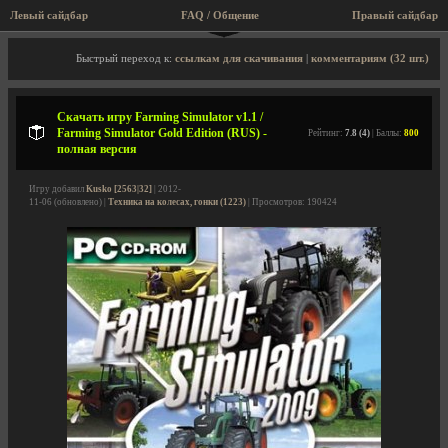
Левый сайдбар
FAQ / Общение
Правый сайдбар
Описание игры, скриншоты, видео
Быстрый переход к:
ссылкам для скачивания
|
комментариям (32 шт.)
Скачать игру Farming Simulator v1.1 /
Farming Simulator Gold Edition (RUS) -
Рейтинг:
7.8 (4)
| Баллы:
800
полная версия
Игру добавил
Kusko [2563|32]
| 2012-
11-06 (обновлено) |
Техника на колесах, гонки (1223)
| Просмотров: 190424