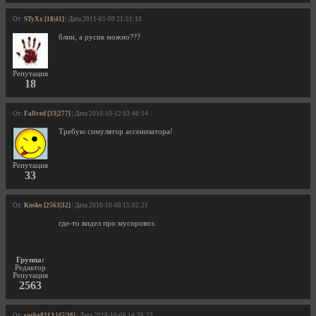
От:
STyXx [18|41]
| Дата 2011-01-09 21:51:10
блин, а русик можно???
Репутация
18
От:
Fallved [33|277]
| Дата 2010-10-12 03:48:14
Требую симулятор ассенизатора!
Репутация
33
От:
Kusko [2563|32]
| Дата 2010-10-06 15:02:21
где-то видел про мусоровоз.
Группа:
Редактор
Репутация
2563
От:
sasha8213 [45|38]
| Дата 2010-10-06 14:58:23