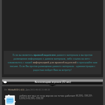
Если вы являетесь
правообладателем
данного материала и вы против
размещения информации о данном материале, либо ссылок на него -
ознакомьтесь с нашей
информацией для правообладателей
и присылайте нам
письмо. Если Вы против размещения данного материала - администрация с
радостью пойдет Вам на встречу!
Комментарии игроков (32 шт.)
От:
MishaRED [-4|3]
| Дата 2015-06-02 21:08:33
ребята вот код от голд версии он точно работает FLTFL-TFLTF-
LTFLT-FLTFL-TFLTF