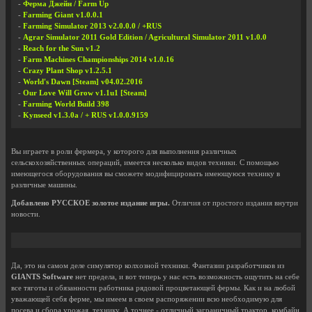
-
Ферма Джейн / Farm Up
-
Farming Giant v1.0.0.1
-
Farming Simulator 2013 v2.0.0.0 / +RUS
-
Agrar Simulator 2011 Gold Edition / Agricultural Simulator 2011 v1.0.0
-
Reach for the Sun v1.2
-
Farm Machines Championships 2014 v1.0.16
-
Crazy Plant Shop v1.2.5.1
-
World's Dawn [Steam] v04.02.2016
-
Our Love Will Grow v1.1u1 [Steam]
-
Farming World Build 398
-
Kynseed v1.3.0a / + RUS v1.0.0.9159
Вы играете в роли фермера, у которого для выполнения различных
сельскохозяйственных операций, имеется несколько видов техники. С помощью
имеющегося оборудования вы сможете модифицировать имеющуюся технику в
различные машины.
Добавлено РУССКОЕ золотое издание игры.
Отличия от простого издания внутри
новости.
Да, это на самом деле симулятор колхозной техники. Фантазии разработчиков из
GIANTS Software
нет предела, и вот теперь у нас есть возможность ощутить на себе
все тяготы и обязанности работника рядовой процветающей фермы. Как и на любой
уважающей себя ферме, мы имеем в своем распоряжении всю необходимую для
посева и сбора урожая, технику. А точнее - отличный заграничный трактор, комбайн