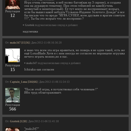
Игра очень глючиная, в ней полно багов(как на 3 скрине), и создана
она на дурацкую тематику. При этом геймплей не какой(очень
затянутый и неинтересный). Её тут некто не воспринимает всерьез,
Репутация
если бы вышел какой небудть"Гульмэн-Издание Золотого Дождя" и все
12
бы писали что то вроде "ИГРА СУПЕР, всем друзьям и врагам советую
!!!", Ты бы это всерьёз что ли воспринял ?
•
Grattok
подумал несколько секунд и добавил:
надсмешка
От:
maks347 [15|56]
| Дата 2012-11-06 16:56:20
я знаю что всем эта игра нравиться, но поверь я не один такой, есть же
ещё LotusBlade.Хотя я с ним иногда не согласен но впринцепе игрушка
нечего играть можно,но я пас.
•
maks347
подумал несколько секунд и добавил:
Репутация
15
Ichiraku-san согласен
От:
Captain_Luna [566|66]
| Дата 2012-11-06 15:54:13
"После этой игры, я почувствовал себя человекам !"
Ибо труд облагораживает.
Репутация
566
От:
Grattok [12|0]
| Дата 2012-11-06 15:41:18
"maks347"