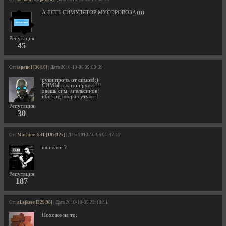
А ЕСТЬ СИМУЛЯТОР МУСОРОВОЗА))))
Репутация
45
От:
ispanol [30|10]
| Дата 2010-10-06 09:09:39
руки прочь от симов!:)
СИМЫ в жизни рулят!!!
даешь сим. апельсинов!
ибо rpg юзера сутулят!
Репутация
30
От:
Machine_831 [187|127]
| Дата 2010-10-06 01:47:12
шпиллен ?
Репутация
187
От:
aLejkeee [329|98]
| Дата 2010-10-05 23:10:11
Похоже на то.