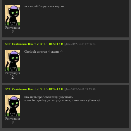
эх скорей бы русская версия
Репутация
2
SCP: Containment Breach v1.3.11 / + RUS v1.3.11
| Дата 2012-04-19 07:56:24
Choloph смотри 4 скрин =)
Репутация
2
SCP: Containment Breach v1.3.11 / + RUS v1.3.11
| Дата 2012-04-18 15:53:40
кто-нить пробовал вещи улучшать
я ток батарейку успел улучшить, и она меня убила =)
Репутация
2