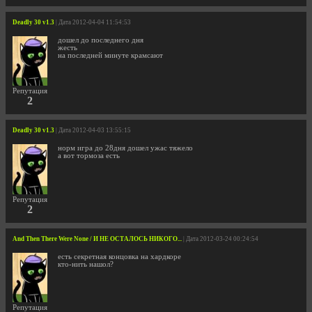
Deadly 30 v1.3
| Дата 2012-04-04 11:54:53
дошел до последнего дня
жесть
на последней минуте крамсают
Репутация
2
Deadly 30 v1.3
| Дата 2012-04-03 13:55:15
норм игра до 28дня дошел ужас тяжело
а вот тормоза есть
Репутация
2
And Then There Were None / И НЕ ОСТАЛОСЬ НИКОГО...
| Дата 2012-03-24 00:24:54
есть секретная концовка на хардкоре
кто-нить нашол?
Репутация