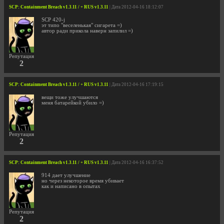
SCP: Containment Breach v1.3.11 / + RUS v1.3.11
| Дата 2012-04-16 18:12:07
SCP 420-j
эт типо "веселенькая" сигарета =)
автор ради прикола наверн запилил =)
Репутация
2
SCP: Containment Breach v1.3.11 / + RUS v1.3.11
| Дата 2012-04-16 17:19:15
вещи тоже улучшаются
меня батарейкой убило =)
Репутация
2
SCP: Containment Breach v1.3.11 / + RUS v1.3.11
| Дата 2012-04-16 16:37:52
914 дает улучшение
но через некоторое время убивает
как и написано в опытах
Репутация
2