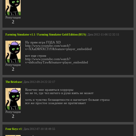
Репутация
2
Farming Simulator v1.1 / Farming Simulator Gold Edition (RUS)
| Дата 2012-11-06 12:32:11
Ну прям игра ГОДА XD
http://www.youtube.com/watch?
v=XXaDRNXCTtY&feature=player_embedded
вот еще стрим
http://www.youtube.com/watch?
v=ds6cu0nyTzw&feature=player_embedded
Репутация
2
The Briefcase
| Дата 2012-09-24 22:32:17
Конечно мне нравяться хорроры
но не те, где чел ничего в руки взять не может
хоть и чувство беззащитности и нагнетает больше страха
все же простое хождение не притягивает
Репутация
2
Four Keys v1
| Дата 2012-07-10 18:49:55