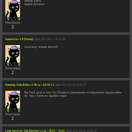
пятый ключ
вызов брошен
Репутация
2
Gnomoria v1.0 [Steam]
| Дата 2012-06-11 20:14:38
подожду новых версий
Репутация
2
Running With Rifles v1.98.1a + All DLCs
| Дата 2012-06-04 16:55:47
Ra-Said дело в том что буквы в управление отображены каракулями
ну так у меня по-крайне мере
Репутация
2
Lone Survivor: The Director's Cut / +RUS / +GOG
| Дата 2012-05-02 13:51:37