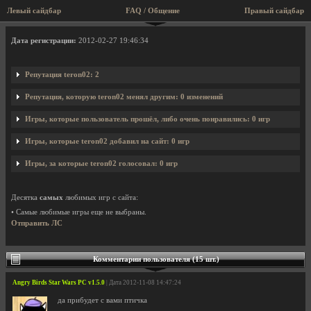
Левый сайдбар
FAQ / Общение
Правый сайдбар
Профиль пользователя teron02
Дата регистрации:
2012-02-27 19:46:34
Репутация teron02: 2
Репутация, которую teron02 менял другим: 0 изменений
Игры, которые пользователь прошёл, либо очень понравились: 0 игр
Игры, которые teron02 добавил на сайт: 0 игр
Игры, за которые teron02 голосовал: 0 игр
Десятка
самых
любимых игр с сайта:
• Самые любимые игры еще не выбраны.
Отправить ЛС
Комментарии пользователя (15 шт.)
Angry Birds Star Wars PC v1.5.0
| Дата 2012-11-08 14:47:24
да прибудет с вами птичка