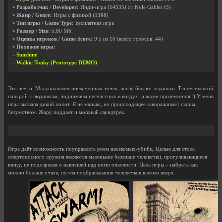
• Разработчик / Developer:
Инди-игра
(14535)
от Kyle Gabler
(5)
• Жанр / Genre:
Игры с физикой
(1308)
• Тип игры / Game Type:
Бесплатная игра
• Размер / Size:
5.80 Мб.
• Оценка игроков / Game Score:
9.5
из
10
(всего голосов:
44
)
• Похожие игры:
-
Sunshine
-
Walkie Tonky (Prototype DEMO)
Это нечто. Мы управляем роем черных точек, внизу бегают людишки. Тянем мышкой
наш рой к людишкам, поднимаем несчастных в воздух, и ждем приземления :) У меня
игра вызвала дикий хохот. Я не маньяк, но происходящее завораживает своим
безумством. Жару поддает и мощный саундтрек.
Игра даёт возможность поуправлять роем насекомых-убийц. Целью для столь
смертоносного оружия являются маленькие безликие человечки, прогуливающиеся
внизу, не подозревая о нависшей над ними опасности. Цель игры – набрать как
можно больше очков, путём подбрасывания человечков высоко вверх.