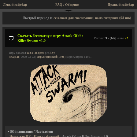
Левый сайдбар
FAQ / Общение
Пра
Описание игры, скриншоты, видео
Быстрый переход к:
ссылкам для скачивания
|
комментариям (98 шт.)
Скачать бесплатную игру Attack Of the
Рейтинг:
9.5 (44)
| Баллы:
22
Killer Swarm v1.0
Игру добавил
YaYo [383|30]
, ред.
iXy
[762|44]
| 2009-03-23 |
Игры с физикой (1308)
| Просмотров: 61951
• SGi навигация / Navigation:
Игры для ПК
Игры с физикой
Attack Of the Killer Swarm v1.0