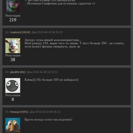
У мя тока больше 200 набиралось((
...Истинная Симфония для истинных садистов =)
Репутация
219
От:
Andreich [38|50]
| Дата 2010-06-19 00:59:29
Автору игры явный женоненавистник...
Мой рекорд 194, выше чего то никак. У кого больше 300 - не гоните,
хотя может физика глюкануть, мало ли
Репутация
38
От:
jekch96 [8|6]
| Дата 2010-05-09 10:51:31
Клёва))) Но больше 300 не набирал:((
Репутация
8
От:
Ternsip [10|92]
| Дата 2010-05-03 08:46:15
Круто всегда хотел так поделать!