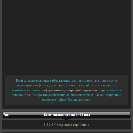
Если вы являетесь
правообладателем
данного материала и вы против
размещения информации о данном материале, либо ссылок на него -
ознакомьтесь с нашей
информацией для правообладателей
и присылайте нам
письмо. Если Вы против размещения данного материала - администрация с
радостью пойдет Вам на встречу!
Комментарии игроков (98 шт.)
[1]
2
3
Следующая страница »