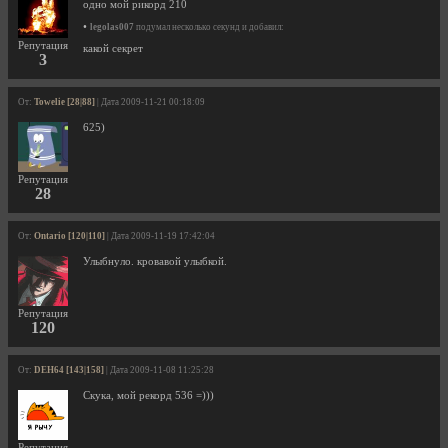
одно мой рикорд 210
•
legolas007
подумал несколько секунд и добавил:
Репутация
какой секрет
3
От:
Towelie [28|88]
| Дата 2009-11-21 00:18:09
625)
Репутация
28
От:
Ontario [120|110]
| Дата 2009-11-19 17:42:04
Улыбнуло. кровавой улыбкой.
Репутация
120
От:
DEH64 [143|158]
| Дата 2009-11-08 11:25:28
Скука, мой рекорд 536 =)))
Репутация