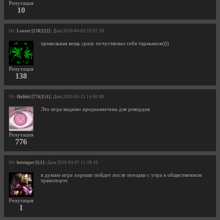
Репутация
10
От:
Looser [138|222]
| Дата 2010-04-03 23:07:29
прикольная вещь сразу почуствовал себя тараканом)))
Репутация
138
От:
Hobbit [776|151]
| Дата 2010-03-11 14:06:00
Это игра видимо предназначена для рекордов
Репутация
776
От:
berengor [1|1]
| Дата 2010-03-07 11:28:10
я думаю игра хорошо пойдет после поездки с утра в общественном
транспорте
Репутация
1