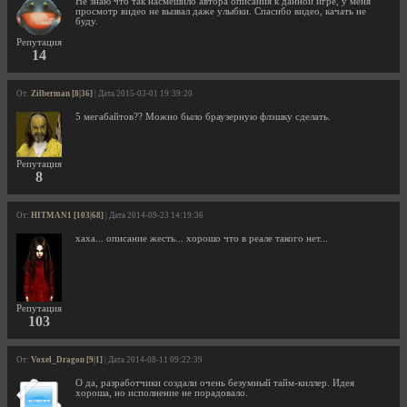
Не знаю что так насмешило автора описания к данной игре, у меня
просмотр видео не вызвал даже улыбки. Спасибо видео, качать не
буду.
Репутация
14
От:
Zilberman [8|36]
| Дата 2015-03-01 19:39:20
5 мегабайтов?? Можно было браузерную флэшку сделать.
Репутация
8
От:
HITMAN1 [103|68]
| Дата 2014-09-23 14:19:36
хаха... описание жесть... хорошо что в реале такого нет...
Репутация
103
От:
Voxel_Dragon [9|1]
| Дата 2014-08-11 09:22:39
О да, разработчики создали очень безумный тайм-киллер. Идея
хороша, но исполнение не порадовало.