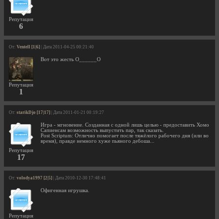
Репутация
6
От:
Ventell [1|6]
| Дата 2011-04-25 00:21:40
Вот это жесть О______О
Репутация
1
От:
starikDjo [17|17]
| Дата 2011-01-21 00:19:27
Игра - мгновение. Созданная с одной лишь целью - предоставить Хомо
Сапиенсам возможность выпустить пар, так сказать.
Post Scriptum: Отлично помогает после тяжёлого рабочего дня (или во
время), правде немного хуже пьяного дебоша...
Репутация
17
От:
volodya1997 [2|5]
| Дата 2010-12-30 17:48:41
Офигенная игрушка.
Репутация