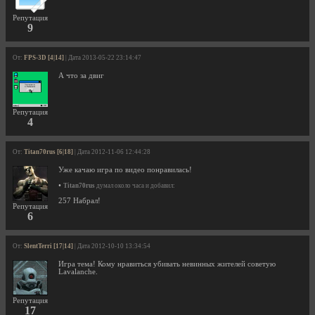
Репутация
9
От:
FPS-3D [4|14]
| Дата 2013-05-22 23:14:47
А что за двиг
Репутация
4
От:
Titan70rus [6|18]
| Дата 2012-11-06 12:44:28
Уже качаю игра по видео понравилась!
•
Titan70rus
думал около часа и добавил:
257 Набрал!
Репутация
6
От:
SlentTerri [17|14]
| Дата 2012-10-10 13:34:54
Игра тема! Кому нравиться убивать невинных жителей советую
Lavalanche.
Репутация
17