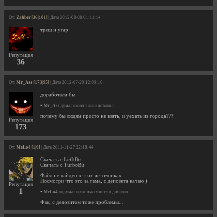
От:
Zabber [36|101]
| Дата 2012-08-08 01:11:14
треш и угар
Репутация
36
От:
Mr_Ass [173|95]
| Дата 2012-07-29 12:09:16
доработали бы
•
Mr_Ass
думал около часа и добавил:
почему бы людям просто не взять, и уехать из города???
Репутация
173
От:
MeLo4 [1|0]
| Дата 2011-11-27 22:18:44
Скачать с LetItBit
Скачать с TurboBit
Файл не найден в этих источниках.
Посмотри что это за гама, с депозита качаю )
Репутация
1
•
MeLo4
подумал несколько минут и добавил:
Фак, с депозитом тоже проблемы...