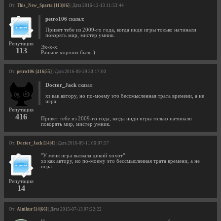
От:
This_New_Sparta [113|86]
| Дата 2016-12-13 11:53:44
petro106
сказал:
Привет тебе из 2009-го года, когда инди игры только начинали
покорять мир, мистер умник.
Репутация
Эх-х-х.
113
Раньше хорошо было.)
От:
petro106 [416|55]
| Дата 2016-09-29 20:17:00
Doctor_Jack
сказал:
хз как автору, но по-моему это бессмысленная трата времени, а не
игра.
Репутация
416
Привет тебе из 2009-го года, когда инди игры только начинали
покорять мир, мистер умник.
От:
Doctor_Jack [14|4]
| Дата 2016-09-11 06:07:57
"У меня игра вызвала дикий хохот"
хз как автору, но по-моему это бессмысленная трата времени, а не
игра.
Репутация
14
От:
Alnikur [14|66]
| Дата 2015-07-13 07:22:22