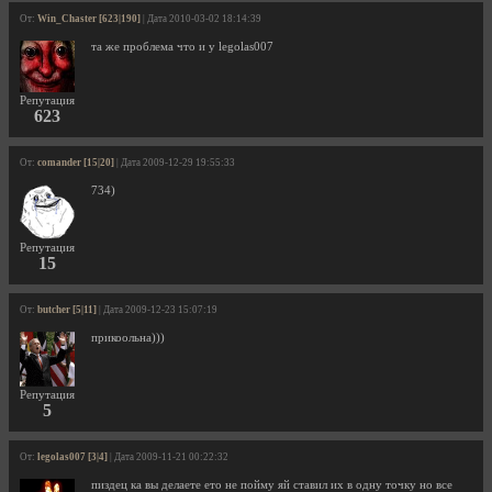
От:
Win_Chaster [623|190]
| Дата 2010-03-02 18:14:39
та же проблема что и у legolas007
Репутация
623
От:
comander [15|20]
| Дата 2009-12-29 19:55:33
734)
Репутация
15
От:
butcher [5|11]
| Дата 2009-12-23 15:07:19
прикоольна)))
Репутация
5
От:
legolas007 [3|4]
| Дата 2009-11-21 00:22:32
пиздец ка вы делаете ето не пойму яй ставил их в одну точку но все