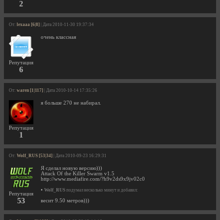
2
От:
lexaaa [6|8]
| Дата 2010-11-30 19:37:34
очень классная
Репутация
6
От:
waren [1|117]
| Дата 2010-10-14 17:35:26
я больше 270 не набирал.
Репутация
1
От:
Wolf_RUS [53|34]
| Дата 2010-09-23 16:29:31
Я сделал новую версию)))
Attack Of the Killer Swarm v1.5
http://www.mediafire.com/?h9v2ds9x9jv02c0
•
Wolf_RUS
подумал несколько минут и добавил:
Репутация
53
весит 9.50 метров)))