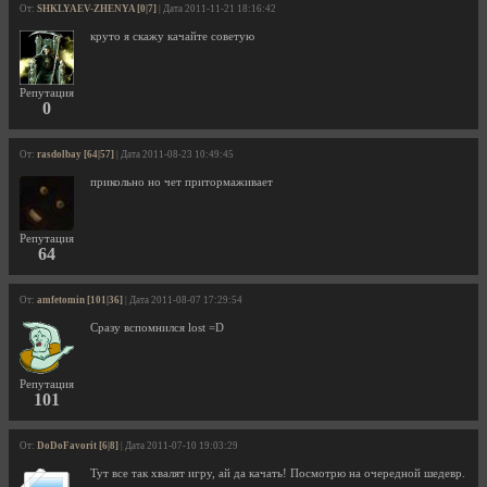
От:
SHKLYAEV-ZHENYA [0|7]
| Дата 2011-11-21 18:16:42
круто я скажу качайте советую
Репутация
0
От:
rasdolbay [64|57]
| Дата 2011-08-23 10:49:45
прикольно но чет притормаживает
Репутация
64
От:
amfetomin [101|36]
| Дата 2011-08-07 17:29:54
Сразу вспомнился lost =D
Репутация
101
От:
DoDoFavorit [6|8]
| Дата 2011-07-10 19:03:29
Тут все так хвалят игру, ай да качать! Посмотрю на очередной шедевр.