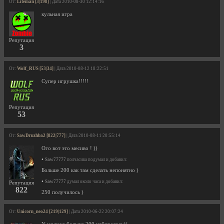
От:
Liteman [3|198]
| Дата 2010-08-30 12:14:16
кульная игра
Репутация
3
От:
Wolf_RUS [53|34]
| Дата 2010-08-12 18:22:51
Супер игрушка!!!!!
Репутация
53
От:
SawDruzhba2 [822|777]
| Дата 2010-08-11 20:55:14
Ого вот это месиво ! ))
•
Saw77777
полчасика подумал и добавил:
Больше 200 как там сделать непонятно )
•
Saw77777
думал около часа и добавил:
Репутация
822
250 получилось )
От:
Unicorn_neo24 [219|129]
| Дата 2010-06-22 20:07:24