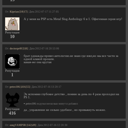
От:
Kiprian [10|17]
| Дата 2012-07-17 11:27:05
А у меня на PSP есть Metal Slug Anthology 6 в 1. Офигенная серия игр!
Репутация
10
От:
doctorpr0f [1|0]
| Дата 2012-07-16 20:53:06
брат однажды привез антологию.не знаю где взял,но мы все части за
одной клавой прошли.
какая-же она крутая
Репутация
1
От:
petro106 [416|55]
| Дата 2012-07-16 13:20:17
Эх вспомню глубокое детство , помню за день по 4 раза проходил на
PS 1.
•
petro106
подумал несколько минут и добавил:
Репутация
да , управление не сильно удобное , но привыкнуть можно.
416
От:
omgVAMPIR [142|49]
| Дата 2012-07-16 12:20:30