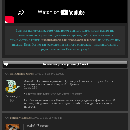
Если вы являетесь
правообладателем
данного материала и вы против
размещения информации о данном материале, либо ссылок на него -
ознакомьтесь с нашей
информацией для правообладателей
и присылайте нам
письмо. Если Вы против размещения данного материала - администрация с
радостью пойдет Вам на встречу!
Комментарии игроков (12 шт.)
От:
amfetomin [101|36]
| Дата 2013-05-30 22:00:32
Ааааа!!! Те самые времена! Проходил 1 часть по 10 раз. Ухххх
времена сеги и соньки первой... Дааааа.....
10 из 10!
•
amfetomin
подумал несколько минут и добавил:
Репутация
101
Особенно запомнился Левел где на поезде едешь с фашистами. И
последний уровень с боссом где на роботах надо по выступам
прыгать.
От:
TemplarAE [0|13]
| Дата 2013-05-28 04:54:15
maks347
сказал: