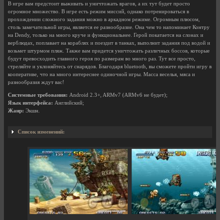
В игре вам предстоит выживать и уничтожать врагов, а их тут будет просто
огромное множество. В игре есть режим миссий, однако потренироваться в
прохождении сложного задания можно в аркадном режиме. Огромным плюсом,
столь замечательной игры, является ее разнообразие. Она чем то напоминает Контру
на Dendy, только на много круче и функциональнее. Герой покатается на слонах и
верблюдах, поплавает на кораблях и поездит в танках, выполнит задания под водой и
возьмет штурмом пляж. Также вам придется уничтожать различных боссов, которые
будут превосходить главного героя по размерам во много раз. Тут все просто,
стреляйте и уклоняйтесь от снарядов. Благодаря bluetooth, вы сможете пройти игру в
кооперативе, что на много интереснее одиночной игры. Масса веселья, мяса и
разнообразия ждут вас!
Системные требования:
Android 2.3+, ARMv7 (ARMv6 не будет);
Язык интерфейса:
Английский;
Жанр:
Экшн.
Список изменений: