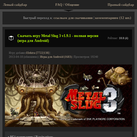
Левый сайдбар
FAQ / Общение
Правый сайдбар
Описание игры, скриншоты, видео
Быстрый переход к:
ссылкам для скачивания
|
комментариям (12 шт.)
Скачать игру Metal Slug 3 v1.9.1 - полная версия
Рейтинг:
10.0 (4)
(игра для Android)
Игру добавил
Elektra [7722|138]
|
2013-04-18 (обновлено) |
Игры для Android (1683)
| Просмотров: 19240
• SGi навигация / Navigation: