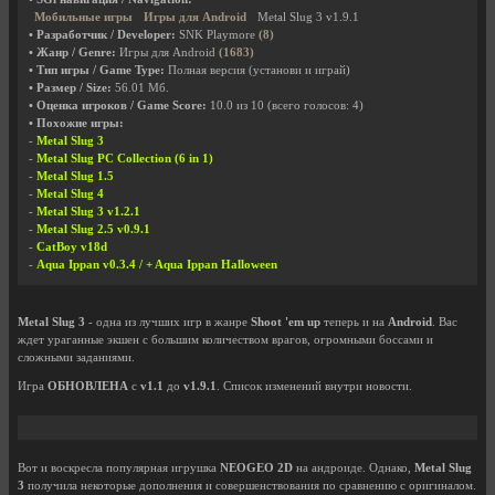
Мобильные игры
Игры для Android
Metal Slug 3 v1.9.1
• Разработчик / Developer:
SNK Playmore
(8)
• Жанр / Genre:
Игры для Android
(1683)
• Тип игры / Game Type:
Полная версия (установи и играй)
• Размер / Size:
56.01 Мб.
• Оценка игроков / Game Score:
10.0
из
10
(всего голосов:
4
)
• Похожие игры:
-
Metal Slug 3
-
Metal Slug PC Collection (6 in 1)
-
Metal Slug 1.5
-
Metal Slug 4
-
Metal Slug 3 v1.2.1
-
Metal Slug 2.5 v0.9.1
-
CatBoy v18d
-
Aqua Ippan v0.3.4 / + Aqua Ippan Halloween
Metal Slug 3
- одна из лучших игр в жанре
Shoot 'em up
теперь и на
Android
. Вас
ждет ураганные экшен с большим количеством врагов, огромными боссами и
сложными заданиями.
Игра
ОБНОВЛЕНА
с
v1.1
до
v1.9.1
. Список изменений внутри новости.
Вот и воскресла популярная игрушка
NEOGEO 2D
на андроиде. Однако,
Metal Slug
3
получила некоторые дополнения и совершенствования по сравнению с оригиналом.