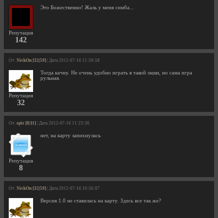
Это Божественно! Жаль у меня симба...
Репутация
142
От:
NickOn [32|59]
| Дата 2012-07-16 11:59:58
Тогда качну. Не очень удобно играть в такой экшн, но сама игра
рульная.
Репутация
32
От:
spis [8|11]
| Дата 2012-07-16 11:23:36
нет, на карту запихнулась
Репутация
8
От:
NickOn [32|59]
| Дата 2012-07-16 10:56:07
Версия 1.0 не ставилась на карту. Здесь все так же?