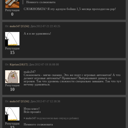
Немного солжновата
СЛОЖНОВАТА? Я эту адскую бойню 1,5 месяца проходил на psp!
Репутация
0
От:
maks347 [15|56]
| Дата 2012-07-21 22:43:25
А я и не удивляюсь!
Репутация
15
От:
Kiprian [10|17]
| Дата 2012-07-19 16:08:08
maks347
Сложновата - мягко сказано. Это же порт с игровых автоматов! А что
делают игровые автоматы? Правильно! Вытряхивают деньги из
игроков. Так что уровень сложности специально завышен. Так что тут
нечему удивляться.
Репутация
10
От:
maks347 [15|56]
| Дата 2012-07-17 12:18:36
Игра класс!
Всю прошёл
•
maks347
подумал несколько секунд и добавил:
Репутация
Немного солжновата
15