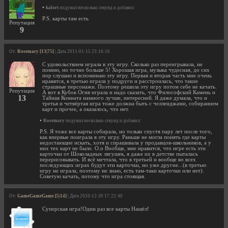
•
kalort
подумал несколько секунд и добавил:
P.S. карты там есть
Репутация
9
От:
Rosemary [13|75]
| Дата 2011-01-15 23:16:16
С удовольствием играла в эту игру. Сколько раз переигрывала, не
помню, но точно больше 5! Хорошая игра, музыка чудесная, до сих
пор слушаю и вспоминаю эту игру. Первая и вторая часть мне очень
нравятся, в третью играла у подруги и расстроилась, что такие
страшные персонажи. Поэтому решила эту игру потом себе не качать.
Репутация
А вот в Кубок Огня играла и надо сказать, что Философский Камень и
13
Тайная Комната намного лучше, интересней. Я даже думала, что и
третья и четвёртая игра тоже должна быть с челленджами, собиранием
карт и прочее, а оказалось, что нет.
•
Rosemary
подумал несколько секунд и добавил:
P.S. Я тоже все карты собирала, но только спустя пару лет после того,
как впервые поиграла в эту игру. Раньше не могла понять где карты
недостающие искать, хотя и спрашивала у продавцов-школьников, а у
них тех карт не было. О.о Вообще, мне нравится, что игре есть эти
карточки от Шоколадных лягушек, я даже их в детстве пыталась
перерисовывать. И всё мечтала, что в третьей и вообще во всех
последующих играх будут эти карточки, но уже другие...(в третью
игру не играла, поэтому не знаю, есть там-таки карточки или нет).
Советую качать, потому что игра стоящая.
От:
GameGameGame [5|14]
| Дата 2010-12-30 17:22:40
Суперская игра!Один раз все карты Нашёл!