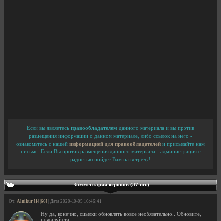
Если вы являетесь
правообладателем
данного материала и вы против
размещения информации о данном материале, либо ссылок на него -
ознакомьтесь с нашей
информацией для правообладателей
и присылайте нам
письмо. Если Вы против размещения данного материала - администрация с
радостью пойдет Вам на встречу!
Комментарии игроков (37 шт.)
От:
Alnikur [14|66]
| Дата 2020-10-05 16:46:41
Ну да, конечно, сцылки обновлять вовсе необязательно.. Обновите,
пожалуйста