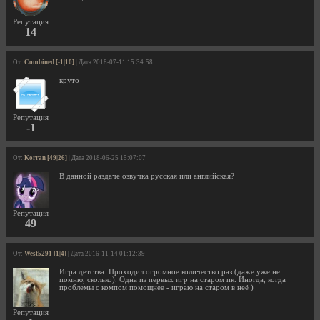
Репутация
14
От:
Combined [-1|10]
| Дата 2018-07-11 15:34:58
круто
Репутация
-1
От:
Korran [49|26]
| Дата 2018-06-25 15:07:07
В данной раздаче озвучка русская или английская?
Репутация
49
От:
West5291 [1|4]
| Дата 2016-11-14 01:12:39
Игра детства. Проходил огромное количество раз (даже уже не
помню, сколько). Одна из первых игр на старом пк. Иногда, когда
проблемы с компом помощнее - играю на старом в неё )
Репутация