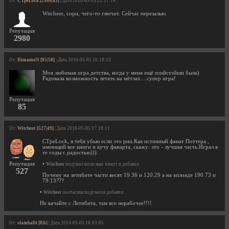
От:
CTpeLock [2980|43]
| Дата 2010-05-05 22:37:16
Witcheer, сори, чего-то глючит. Сейчас перезалью.
Репутация
2980
От:
DimamoN [85|58]
| Дата 2010-05-05 20:18:13
Моя любимая игра детства, когда у меня ещё плэйстэйшн была)
Радовала возможность летать на мётлах....супер игра!
Репутация
85
От:
Witcheer [527|49]
| Дата 2010-05-05 17:18:11
CTpeLock, я тебя убью если это рип.Как истинный фанат Поттера ,
имеющий все книги и кучу фанарта, скажу: это - лучшая часть.Играл в
те годы с радостью))).
•
Репутация
Witcheer
подумал несколько минут и добавил:
527
Почему на летибите части весят 19.36 и 120.29 а на аплоаде 190.73 и
79.13???
•
Witcheer
полчасика подумал и добавил:
Не качайте с Летибита, там все нерабочее!!!!
От:
slamballt [8|6]
| Дата 2010-05-05 16:03:05