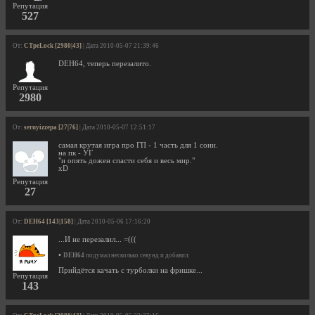
Репутация
527
От:
CTpeLock [2980|43]
| Дата 2010-05-07 21:39:46
DEH64, теперь перезалито.
Репутация
2980
От:
seruyizzepa [27|76]
| Дата 2010-05-07 12:51:17
самая крутая игра про ГП - 1 часть для 1 сони.
на пк - УГ
"и опять дожен спасти себя и весь мир."
xD
Репутация
27
От:
DEH64 [143|158]
| Дата 2010-05-06 17:16:20
...И не перезалил... =(((
•
DEH64
подумал несколько секунд и добавил:
Прийдётся качать с турболки на фришке...
Репутация
143