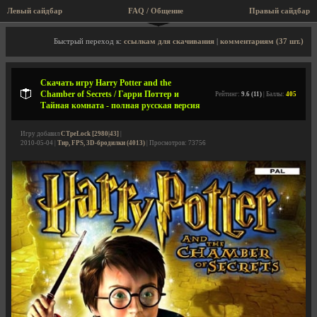
Левый сайдбар
FAQ / Общение
Пра
Описание игры, скриншоты, видео
Быстрый переход к:
ссылкам для скачивания
|
комментариям (37 шт.)
Скачать игру Harry Potter and the
Chamber of Secrets / Гарри Поттер и
Рейтинг:
9.6 (11)
| Баллы:
405
Тайная комната - полная русская версия
Игру добавил
CTpeLock [2980|43]
|
2010-05-04 |
Тир, FPS, 3D-бродилки (4013)
| Просмотров: 73756