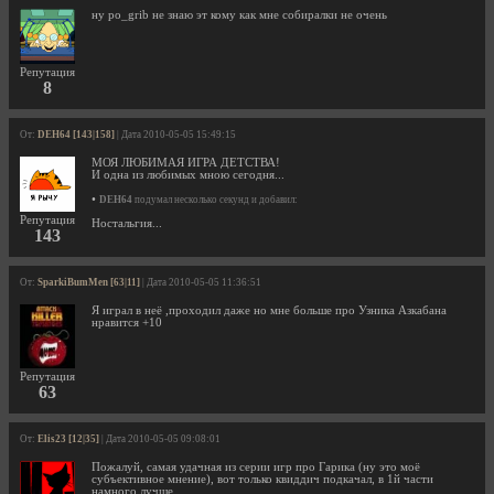
ну po_grib не знаю эт кому как мне собиралки не очень
Репутация
8
От:
DEH64 [143|158]
| Дата 2010-05-05 15:49:15
МОЯ ЛЮБИМАЯ ИГРА ДЕТСТВА!
И одна из любимых мною сегодня...
•
DEH64
подумал несколько секунд и добавил:
Репутация
Ностальгия...
143
От:
SparkiBumMen [63|11]
| Дата 2010-05-05 11:36:51
Я играл в неё ,проходил даже но мне больше про Узника Азкабана
нравится +10
Репутация
63
От:
Elis23 [12|35]
| Дата 2010-05-05 09:08:01
Пожалуй, самая удачная из серии игр про Гарика (ну это моё
субъективное мнение), вот только квиддич подкачал, в 1й части
намного лучше.