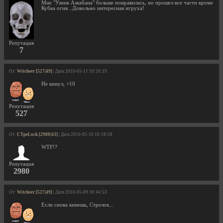
Мне "Узник Азкабана" больше понравилась, но прошел все части кроме
Кубка огня...Довольно интересная игруха!
Репутация
7
От:
Witcheer [527|49]
| Дата 2010-05-11 10:26:19
Не кинул, +10
Репутация
527
От:
CTpeLock [2980|43]
| Дата 2010-05-10 10:18:58
WTF!?
Репутация
2980
От:
Witcheer [527|49]
| Дата 2010-05-09 18:44:53
Если снова кинешь, Стрелок...