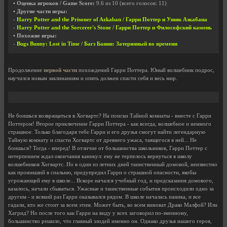
• Оценка игроков / Game Score:
9.6
из
10
(всего голосов:
11
)
• Другие части игры:
-
Harry Potter and the Prisoner of Azkaban / Гарри Поттер и Узник Азкабана
-
Harry Potter and the Sorcerer's Stone / Гарри Поттер и Философский камень
• Похожие игры:
-
Bugs Bunny: Lost in Time / Багз Банни: Затерянный во времени
Продолжение
первой части
похождений Гарри Поттера. Юный волшебник подрос,
научился новым заклинаниям и опять должен спасти себя и весь мир.
Не боишься возвращаться в Хогвартс? На поиски Тайной комнаты - вместе с Гарри
Поттером! Второе приключение Гарри Поттера - как всегда, волшебное и немного
страшное. Только благодаря тебе Гарри и его друзья смогут найти легендарную
Тайную комнату и спасти Хогвартс от древнего ужаса, таящегося в ней... Не
боишься? Тогда - вперед! В отличие от большинства школьников, Гарри Поттер с
нетерпением ждал окончания каникул: ему не терпелось вернуться в школу
волшебников Хогвартс. Но в один из летних дней таинственный домовой, неизвестно
как проникший в спальню, предупредил Гарри о страшной опасности, якобы
угрожающей ему в школе... Вскоре начался учебный год, и предсказания домового,
казалось, начали сбываться. Ужасные и таинственные события происходили одно за
другим - и всякий раз Гарри оказывался рядом. В школе началась паника, и все
гадали, кто же стоит за всем этим. Может быть, во всем виноват Драко Малфой? Или
Хагрид? Но после того как Гарри на виду у всех заговорил по-змеиному,
большинство решило, что главный злодей именно он. Однако друзья нашего героя,