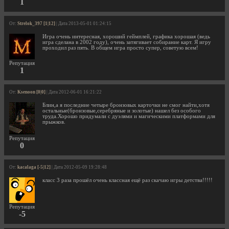
1
От:
Strelok_397 [1|12]
| Дата 2013-05-01 01:24:15
Игра очень интересная, хороший геймплей, графика хорошая (ведь
игра сделана в 2002 году), очень затягивает собирание карт. Я игру
проходил раз пять. В общем игра просто супер, советую всем!
Репутация
1
От:
Ksenoon [0|0]
| Дата 2012-06-01 16:21:22
Блин,а я последние четыре бронзовых карточки не смог найти,хотя
остальные(бронзовые,серебряные и золотые) нашел без особого
труда.Хорошо придумали с дуэлями и магическими платформами для
прыжков.
Репутация
0
От:
kacalaga [-5|12]
| Дата 2012-05-09 19:28:48
класс 3 раза прошёл очень классная ещё раз скачаю игры детства!!!!!
Репутация
-5