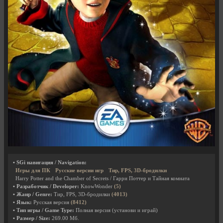
• SGi навигация / Navigation:
Игры для ПК
Русские версии игр
Тир, FPS, 3D-бродилки
Harry Potter and the Chamber of Secrets / Гарри Поттер и Тайная комната
• Разработчик / Developer:
KnowWonder
(5)
• Жанр / Genre:
Тир, FPS, 3D-бродилки
(4013)
• Язык:
Русская версия
(8412)
• Тип игры / Game Type:
Полная версия (установи и играй)
• Размер / Size:
269.00 Мб.