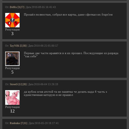
От:
Delfix [3|27]
| Дата 2010-09-05 16:45:43
Прошёл полностью, собрал все карты, даже сфоткал их fraps'ом
Репутация
3
От:
TayNIK [5|38]
| Дата 2010-06-25 05:00:57
Первые две части нравятся и я их прошел. Последующие из разряда
"так себе"
Репутация
5
От:
StreetS [12|28]
| Дата 2010-06-04 13:26:19
да кубок огня атстой та не панятна че делать нада 4 часть э
единственная каторую я не прашол
Репутация
12
От:
Rudenko [7|11]
| Дата 2010-05-20 18:17:41