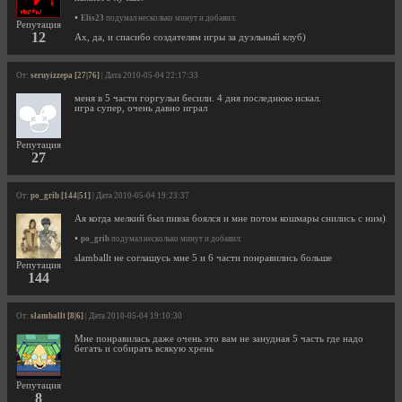
•
Elis23
подумал несколько минут и добавил:
Репутация
12
Ах, да, и спасибо создателям игры за дуэльный клуб)
От:
seruyizzepa [27|76]
| Дата 2010-05-04 22:17:33
меня в 5 части горгульи бесили. 4 дня последнюю искал.
игра супер, очень давно играл
Репутация
27
От:
po_grib [144|51]
| Дата 2010-05-04 19:23:37
Ая когда мелкий был пивза боялся и мне потом кошмары снились с ним)
•
po_grib
подумал несколько минут и добавил:
slamballt не соглашусь мне 5 и 6 части понравились больше
Репутация
144
От:
slamballt [8|6]
| Дата 2010-05-04 19:10:30
Мне понравилась даже очень это вам не занудная 5 часть где надо
бегать и собирать всякую хрень
Репутация
8