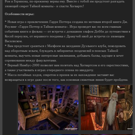
Рон и Гермиона, по-прежнему верны ему. Вместе с тобой им предстоит разгадать
зловещий секрет Тайной комнаты - и спасти Хогвартс!
Особенности игры:
* Новая игра о приключениях Гарри Поттера создана по мотивам второй книги Дж.
Роулинг «Гарри Поттер и Тайная комната». Игра проведет вас по всем главным
событиям книги и фильма — от встречи с домашним эльфом Добби до путешествия в
Косой переулок, от неравного поединка с Дракучей ивой до встречи со зловещим
Василиском.
* Вам предстоит сразиться с Малфоем на заседании Дуэльного клуба, поколдовать
над оборотным зельем, блуждать в лабиринтах поздемелий в поисках Тайной
комнаты, выучить новые интересные заклинания, добывать баллы, идущие в зачет
соревнования между факультетами.
* Верный Нимбус-2000 позволит вам полетать над Хогвартсом и его окрестностями,
а также участвовать в играх очередного сезона по квиддичу.
* Масса потайных ходов, секретов и призов за их нахождение заставят вас
возвращаться к игре даже после того, как основная сюжетная линия будет пройдена.