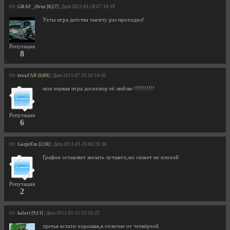
От:
GRAF_28rus [8|27]
| Дата 2012-01-28 07:34:59
Ухты игра детства тысячу раз проходил!
Репутация
8
От:
toxaZAR [6|88]
| Дата 2011-07-20 10:14:45
моя первая игра досехпор её люблю !!!!!!!!!!
Репутация
6
От:
GazprEm [2|30]
| Дата 2011-01-26 06:20:36
Графон оставляет желать лучшего,но сюжет не плохой
Репутация
2
От:
kalort [9|13]
| Дата 2011-01-15 23:50:22
третья кстати хорошая,в отличие от четвёртой