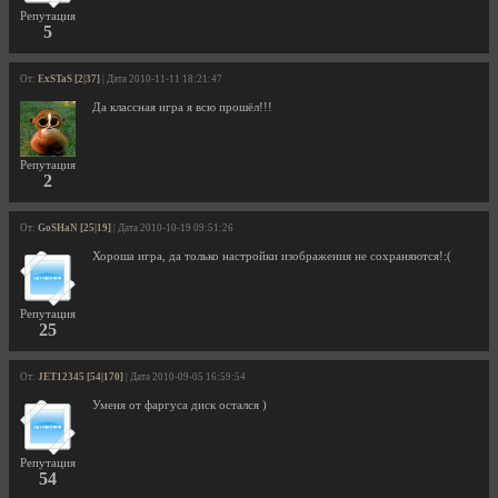
Репутация
5
От:
ExSTaS [2|37]
| Дата 2010-11-11 18:21:47
Да классная игра я всю прошёл!!!
Репутация
2
От:
GoSHaN [25|19]
| Дата 2010-10-19 09:51:26
Хороша игра, да только настройки изображения не сохраняются!:(
Репутация
25
От:
JET12345 [54|170]
| Дата 2010-09-05 16:59:54
Уменя от фаргуса диск остался )
Репутация
54