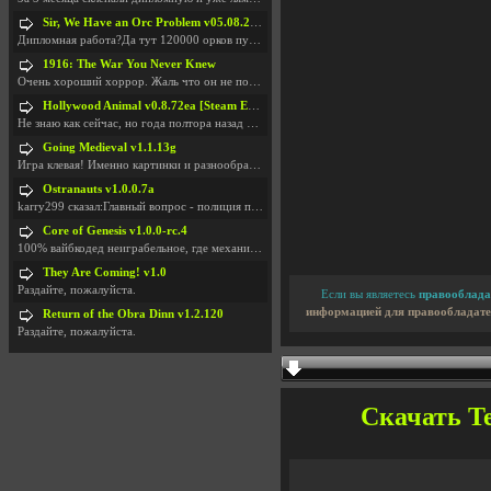
Sir, We Have an Orc Problem v05.08.2026
Дипломная работа?Да тут 120000 орков путь выбирают
1916: The War You Never Knew
Очень хороший хоррор. Жаль что он не получил должн
Hollywood Animal v0.8.72ea [Steam Early Access]
Не знаю как сейчас, но года полтора назад игра был
Going Medieval v1.1.13g
Игра клевая! Именно картинки и разнообразия в стро
Ostranauts v1.0.0.7a
karry299 сказал:Главный вопрос - полиция по-прежне
Core of Genesis v1.0.0-rc.4
100% вайбкодед неиграбельное, где механики знает т
They Are Coming! v1.0
Раздайте, пожалуйста.
Если вы являетесь
правооблада
информацией для правообладате
Return of the Obra Dinn v1.2.120
Раздайте, пожалуйста.
Скачать Tee