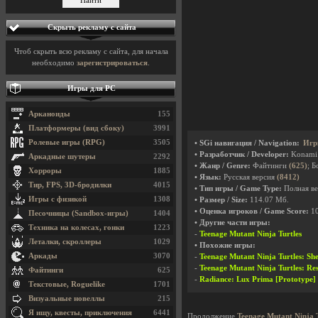
Скрыть рекламу с сайта
Чтоб скрыть всю рекламу с сайта, для начала
необходимо
зарегистрироваться
.
Игры для PC
Арканоиды
155
Платформеры (вид сбоку)
3991
Ролевые игры (RPG)
3505
• SGi навигация / Navigation:
Игр
• Разработчик / Developer:
Konam
Аркадные шутеры
2292
• Жанр / Genre:
Файтинги
(625)
; 
Хорроры
1885
• Язык:
Русская версия
(8412)
Тир, FPS, 3D-бродилки
4015
• Тип игры / Game Type:
Полная ве
Игры с физикой
1308
• Размер / Size:
114.07 Мб.
• Оценка игроков / Game Score:
1
Песочницы (Sandbox-игры)
1404
• Другие части игры:
Техника на колесах, гонки
1223
-
Teenage Mutant Ninja Turtles
Леталки, скроллеры
1029
• Похожие игры:
Аркады
3070
-
Teenage Mutant Ninja Turtles: She
-
Teenage Mutant Ninja Turtles: Re
Файтинги
625
-
Radiance: Lux Prima [Prototype]
Текстовые, Roguelike
1701
Визуальные новеллы
215
Я ищу, квесты, приключения
6441
Продолжение
Teenage Mutant Ninja T