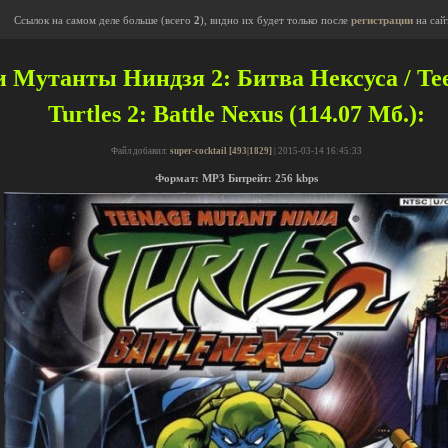
Ссылок на самом деле больше (всего
2
), видно их будет только после
регистрации
на сай
Мутанты Ниндзя 2: Битва Нексуса / Tee
Turtles 2: Battle Nexus (114.07 Мб.):
Файл добавил:
super-cocktail [493|1829]
| 2015-03-14 16:45:33
Формат: MP3 Битрейт: 256 kbps