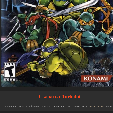
Скачать с Turbobit
Ссылок на самом деле больше (всего
2
), видно их будет только после
регистрации
на сай