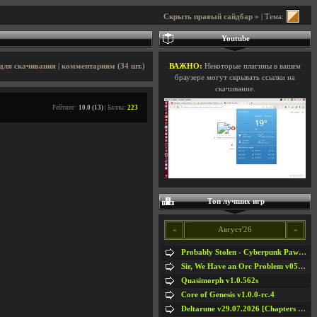
Скрыть правый сайдбар »
| Тема:
Youtube
для скачивания
|
комментариям (34 шт.)
ВАЖНО:
Некоторые плагины в вашем
браузере могут скрывать ссылки на
скачивание.
Рейтинг:
10.0 (13)
| Баллы:
223
Топ лучших игр
«
Август'26
»
Probably Stolen - Cyberpunk Pawnshop Simulator v048c [Playtest]
Sir, We Have an Orc Problem v05.08.2026
Quasimorph v1.0.562s
Core of Genesis v1.0.0-rc.4
Deltarune v29.07.2026 [Chapters 1-5] / + RUS [Chapters 1-5]