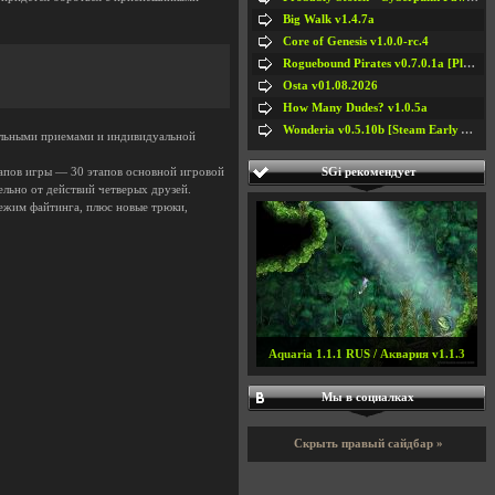
Big Walk v1.4.7a
Core of Genesis v1.0.0-rc.4
Roguebound Pirates v0.7.0.1a [Playtest]
Osta v01.08.2026
How Many Dudes? v1.0.5a
Wonderia v0.5.10b [Steam Early Access]
иальными приемами и индивидуальной
SGi рекомендует
этапов игры — 30 этапов основной игровой
ельно от действий четверых друзей.
режим файтинга, плюс новые трюки,
Aquaria 1.1.1 RUS / Аквария v1.1.3
Мы в социалках
Скрыть правый сайдбар »
#5
#6