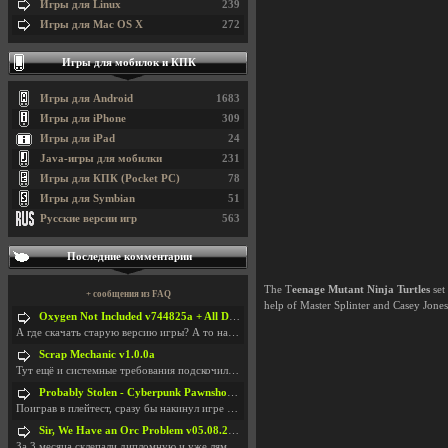
Игры для Linux
239
Игры для Mac OS X
272
Игры для мобилок и КПК
Игры для Android
1683
Игры для iPhone
309
Игры для iPad
24
Java-игры для мобилки
231
Игры для КПК (Pocket PC)
78
Игры для Symbian
51
Русские версии игр
563
Последние комментарии
The T
eenage Mutant Ninja Turtles
set
+ сообщения из FAQ
help of Master Splinter and Casey Jones,
Oxygen Not Included v744825a + All DLC
А где скачать старую версию игры? А то на новой но
Scrap Mechanic v1.0.0a
Тут ещё и системные требования подскочили. Если не
Probably Stolen - Cyberpunk Pawnshop Simulator v048c [Playtest]
Поиграв в плейтест, сразу бы накинул игре наивысши
Sir, We Have an Orc Problem v05.08.2026
За 3 месяца склепали дипломную и уже лям двести ба