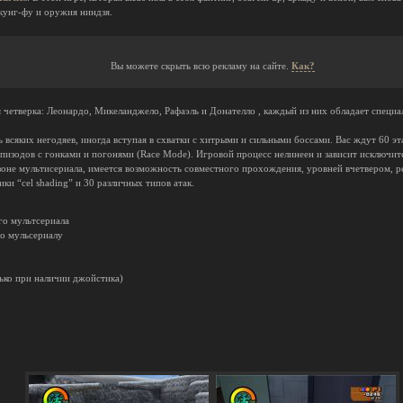
кунг-фу и оружия ниндзя.
Вы можете скрыть всю рекламу на сайте.
Как?
я четверка: Леонардо, Микеланджело, Рафаэль и Донателло , каждый из них обладает спец
ь всяких негодяев, иногда вступая в схватки с хитрыми и сильными боссами. Вас ждут 60 
эпизодов с гонками и погонями (Race Mode). Игровой процесс нелинеен и зависит исключит
зоне мультисериала, имеется возможность совместного прохождения, уровней вчетвером, 
ки “cel shading” и 30 различных типов атак.
ого мультсериала
по мульсериалу
лько при наличии джойстика)