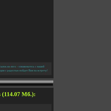
ылок на него - ознакомьтесь с нашей
ция с радостью пойдет Вам на встречу!
 (114.07 Мб.):