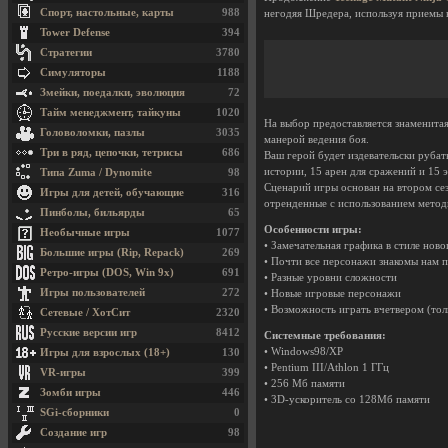
Спорт, настольные, карты
988
негодяя Шредера, используя приемы 
Tower Defense
394
Стратегии
3780
Симуляторы
1188
Змейки, поедалки, эволюция
72
Тайм менеджмент, тайкуны
1020
На выбор предоставляется знаменита
Головоломки, пазлы
3035
манерой ведения боя.
Три в ряд, цепочки, тетрисы
686
Ваш герой будет издевательски рубат
истории, 15 арен для сражений и 15 
Типа Zuma / Dynomite
98
Сценарий игры основан на втором се
Игры для детей, обучающие
316
отренденные с использованием методи
Пинболы, бильярды
65
Особенности игры:
Необычные игры
1077
• Замечательная графика в стиле нов
Большие игры (Rip, Repack)
269
• Почти все персонажи знакомы нам 
Ретро-игры (DOS, Win 9x)
691
• Разные уровни сложности
Игры пользователей
272
• Новые игровые персонажи
• Возможность играть вчетвером (то
Сетевые / ХотСит
2320
Русские версии игр
8412
Системные требования:
• Windows98/XP
Игры для взрослых (18+)
130
• Pentium III/Athlon 1 ГГц
VR-игры
399
• 256 Мб памяти
Зомби игры
446
• 3D-ускоритель со 128Мб памяти
SGi-сборники
0
Создание игр
98