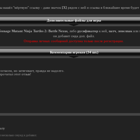
ты нашёл "мёртвую" ссылку - дави значок
[X]
рядом с ней и ссылка в ближайшее время будет 
Дополнительные файлы для игры
eenage Mutant Ninja Turtles 2: Battle Nexus
, либо
русификатор
к ней,
патч
,
левелпак
или
он добавит сюда доп. файл.
Отправка личных сообщений доступна только после регистрации.
Комментарии игроков (34 шт.)
согласен, но затягивает, правда не надолго.
прочитал этот отзыв!
алу
 несколько секунд и добавил: