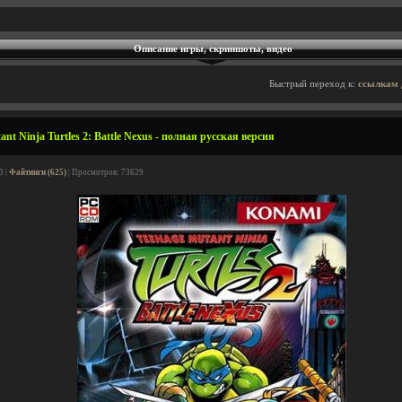
Описание игры, скриншоты, видео
Быстрый переход к:
ссылкам 
nt Ninja Turtles 2: Battle Nexus - полная русская версия
3 |
Файтинги (625)
| Просмотров: 73629