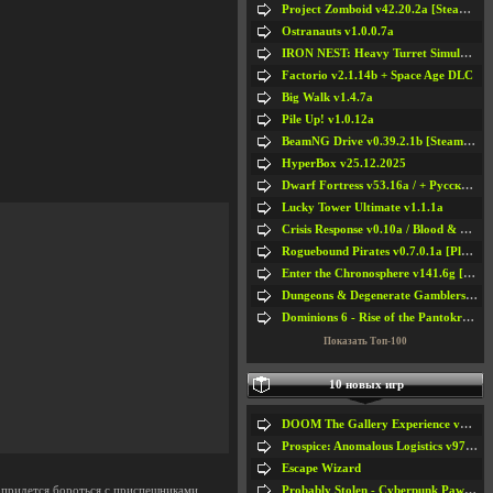
Project Zomboid v42.20.2a [Steam Early Access]
Ostranauts v1.0.0.7a
IRON NEST: Heavy Turret Simulator v1.0a
Factorio v2.1.14b + Space Age DLC
Big Walk v1.4.7a
Pile Up! v1.0.12a
BeamNG Drive v0.39.2.1b [Steam Early Access]
HyperBox v25.12.2025
Dwarf Fortress v53.16a / + Русская Версия v50.12a
Lucky Tower Ultimate v1.1.1a
Crisis Response v0.10a / Blood & Bullet
Roguebound Pirates v0.7.0.1a [Playtest]
Enter the Chronosphere v141.6g [Steam Early Access]
Dungeons & Degenerate Gamblers v2.0.2a
Dominions 6 - Rise of the Pantokrator v6.35a
Показать Топ-100
10 новых игр
DOOM The Gallery Experience v1.4.2
Prospice: Anomalous Logistics v97 [Playtest]
Escape Wizard
Probably Stolen - Cyberpunk Pawnshop Simulator v048c [Playtest]
ова придется бороться с приспешниками