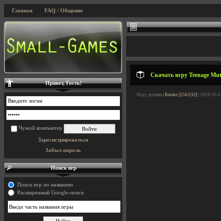
Главная
FAQ / Общение
Скачать игру Teenage Muta
Привет, Гость!
Игру добавил
Kusko [2563|32]
| 2010-10-2
Чужой компьютер
Зарегистрироваться
Забыл пароль
Поиск игр
Поиск игр по названию
Расширенный Google-поиск