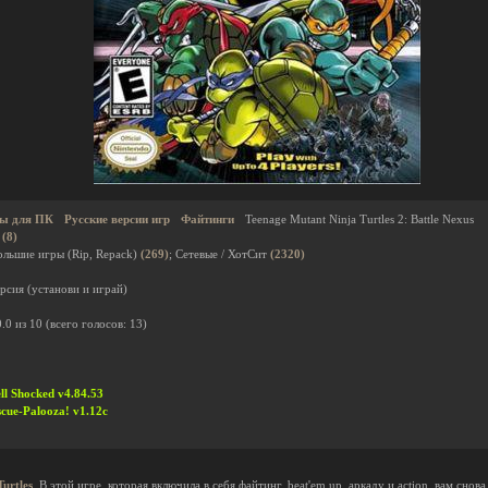
ы для ПК
Русские версии игр
Файтинги
Teenage Mutant Ninja Turtles 2: Battle Nexus
i
(8)
Большие игры (Rip, Repack)
(269)
; Сетевые / ХотСит
(2320)
рсия (установи и играй)
0.0
из
10
(всего голосов:
13
)
ll Shocked v4.84.53
scue-Palooza! v1.12c
urtles
. В этой игре, которая включила в себя файтинг, beat'em up, аркаду и action, вам сн