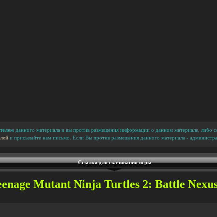
телем
данного материала и вы против размещения информации о данном материале, либо сс
лей
и присылайте нам письмо. Если Вы против размещения данного материала - администра
Ссылки для скачивания игры
nage Mutant Ninja Turtles 2: Battle Nexus