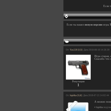
Если 
Если ты нашел
новую версию
игры
T
От:
Yas228 [1|3]
| Дата 2018-08-10 14:26:39
Игра старая, 
Спасибо что 
Репутация
1
От:
lepitka [1|4]
| Дата 2018-07-21 14:02:44
А можно пож
•
lepitka
подумал