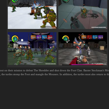
 out on their mission to defeat The Shredder and shut down the Foot Clan. Baxter Stockman's M
 the turtles stomp the Foot and mangle the Mousers. In addition, the turtles must also return to 