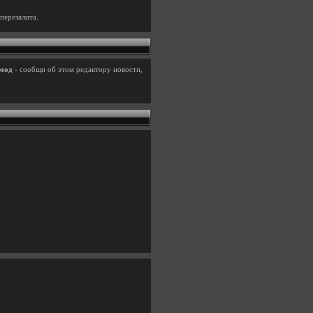
перезалита.
мод
- сообщи об этом редактору новости,