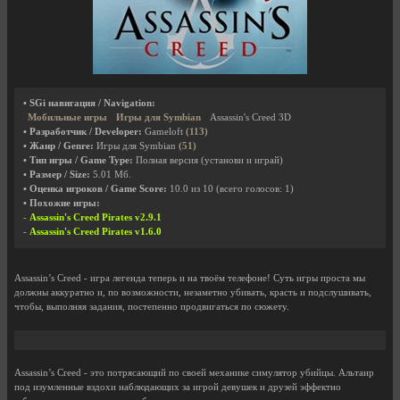
• SGi навигация / Navigation:
Мобильные игры
Игры для Symbian
Assassin's Creed 3D
• Разработчик / Developer:
Gameloft
(113)
• Жанр / Genre:
Игры для Symbian
(51)
• Тип игры / Game Type:
Полная версия (установи и играй)
• Размер / Size:
5.01 Мб.
• Оценка игроков / Game Score:
10.0
из
10
(всего голосов:
1
)
• Похожие игры:
-
Assassin's Creed Pirates v2.9.1
-
Assassin's Creed Pirates v1.6.0
Assassin’s Creed - игра легенда теперь и на твоём телефоне! Суть игры проста мы
должны аккуратно и, по возможности, незаметно убивать, красть и подслушивать,
чтобы, выполняя задания, постепенно продвигаться по сюжету.
Assassin’s Creed - это потрясающий по своей механике симулятор убийцы. Альтаир
под изумленные вздохи наблюдающих за игрой девушек и друзей эффектно