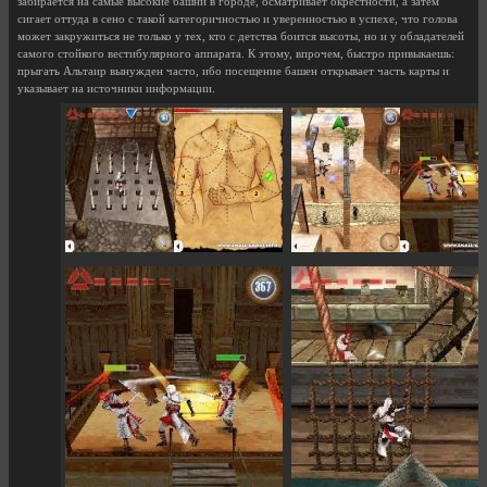
забирается на самые высокие башни в городе, осматривает окрестности, а затем
сигает оттуда в сено с такой категоричностью и уверенностью в успехе, что голова
может закружиться не только у тех, кто с детства боится высоты, но и у обладателей
самого стойкого вестибулярного аппарата. К этому, впрочем, быстро привыкаешь:
прыгать Альтаир вынужден часто, ибо посещение башен открывает часть карты и
указывает на источники информации.