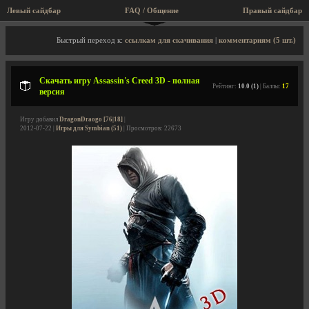
Левый сайдбар
FAQ / Общение
Правый сайдбар
Описание игры, скриншоты, видео
Быстрый переход к:
ссылкам для скачивания
|
комментариям (5 шт.)
Скачать игру Assassin's Creed 3D - полная
Рейтинг:
10.0 (1)
| Баллы:
17
версия
Игру добавил
DragonDraogo [76|18]
|
2012-07-22 |
Игры для Symbian (51)
| Просмотров: 22673