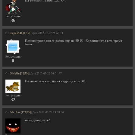
На телефон...Такое.....О_О...
Репутация
36
От:
stepan940 [0|17]
| Дата 2012-07-22 21:56:11
Помню проходил ее давно еще на SE P1. Хорошая игра в то время
была.
Репутация
0
От:
NickOn [32|59]
| Дата 2012-07-22 20:01:37
Не знаю, такая ли, но на андроид есть 3D.
Репутация
32
От:
Mr_Ass [173|95]
| Дата 2012-07-22 19:08:36
на андроид есть?