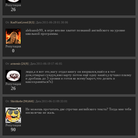
Репутация
26
От:
KudVanGreed [0|3]
| Дата 2011-06-28 01:30:06
aleksandr99, в игре вполне хватит познаний английского на уровне
школьной программы.
Репутация
0
От:
armenis [26|9]
| Дата 2011-06-19 17:46:05
люди,а я вот это,магу отдал книгу он взорвался,пшёл я в тот
дом,отккрыл сундук,взял карту потом ещё одну нашёл,улучшил плазму
и дробашь до 3 уровня и готов ко всему!кароч,что делать и
каксохраняться?х)
Репутация
26
От:
Shishkebe [90|460]
| Дата 2011-06-11 09:33:01
Не можешь прочитать две строчки английского текста? Тогда мне тебя
нисколечко не жаль.
Репутация
90