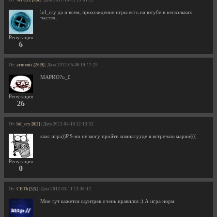
lol_cry да и всем, прохождение игры есть на ютубе в нескольких
частях.
Репутация
6
От:
armenis [26|9]
| Дата 2012-05-06 19:17:25
МАРИО?о_0
Репутация
26
От:
lol_cry [0|2]
| Дата 2012-04-10 12:13:52
клас игра))P.S-но не могу пройти комнату,где я встречаю марио(((
Репутация
0
От:
CETb [5|5]
| Дата 2012-03-11 13:36:12
Мне тут кажется саунтрек очень нравился :) А игра норм