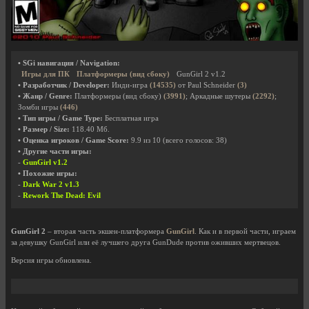
• SGi навигация / Navigation:
Игры для ПК
Платформеры (вид сбоку)
GunGirl 2 v1.2
• Разработчик / Developer:
Инди-игра
(14535)
от Paul Schneider
(3)
• Жанр / Genre:
Платформеры (вид сбоку)
(3991)
; Аркадные шутеры
(2292)
;
Зомби игры
(446)
• Тип игры / Game Type:
Бесплатная игра
• Размер / Size:
118.40 Мб.
• Оценка игроков / Game Score:
9.9
из
10
(всего голосов:
38
)
• Другие части игры:
-
GunGirl v1.2
• Похожие игры:
-
Dark War 2 v1.3
-
Rework The Dead: Evil
GunGirl 2
– вторая часть экшен-платформера
GunGirl
. Как и в первой части, играем
за девушку GunGirl или её лучшего друга GunDude против оживших мертвецов.
Версия игры обновлена.