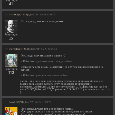
Репутация
41
От:
ArschKopf [15|86]
| Дата 2011-05-23 14:50:27
Игра супер, вот так и надо делать.
Репутация
15
От:
Ubivashka [112|51]
| Дата 2011-05-23 08:06:51
Хм...надо скачать,заценю-оценю =)
•
Ubivashka
подумал несколько секунд и добавил:
слава богу есть ссыль на депозит)) (с других файлообменников не
Репутация
качает)
112
•
Ubivashka
думал несколько часов и добавил:
хммм....мне не очень понравилось,управление немного убогое,для
такого веса можно сделать игру покрасивее и управление
исправить...геймплей...а его тут нет вообще.... Графика (ну как же без
неё xD) 3/5,Геймплей 2/5,Управление 3/5. 3+2 3=8 ( конечно же имхо =)
)
От:
Pricol [37|20]
| Дата 2011-05-22 23:09:20
Это самая лучшая игра подобного жанра!
Саундтрек скачал и иногда приятно послушать его снова.
Отличная игра, отличный сюжет, отличная музыка!