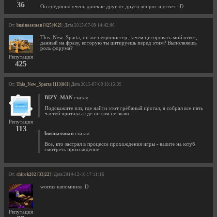
36
Он соединил очень далекие друг от друга вопрос и ответ =D
От:
businassman [425|462]
| Дата 2015-07-09 14:42:00
This_New_Sparta, он же некропостер, зачем цитировать мой ответ,
данный на фразу, которую ты цитируешь перед этим? Выполняешь
роль форума?
Репутация
425
От:
This_New_Sparta [113|86]
| Дата 2015-07-09 10:15:39
BIZY_MAN
сказал:
Подскажите плз, где найти этот грёбаный протал, я собрал все пять
частей протала а где он сам не знаю
Репутация
113
businassman
сказал:
Все, кто застрял в процессе прохождения игры - валите на ютуб
смотреть прохождение.
От:
chirok202 [33|22]
| Дата 2014-12-10 17:11:16
worms напомнила :D
Репутация