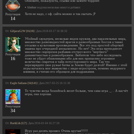
Обновите, пожалуйста, ссылки или залейте торрент.
•
Alnikur
подумал несколько минут и добавил:
Хотя не надо, с оф. сайта можно и так скачать ;P
Репутация
14
От:
GiljaraG2W [16|10]
| Дата 2018-03-17 16:38:33
Убойный саундтрек, несколько видов оружия, два параллельных мира,
множество разновидностей врагов и разнообразных боссов а также
отсылки к культовым произведениям. Все это под простой оберткой
экшена про очередной апокалипсис. Но нет! Эта игра преподнесет
множество сюрпризов разбавив отстрел всего "мертвого"
Репутация
динамичностью и разнообразием. Любители что-либо исследовать
16
тоже не уйдут обиженными ибо для них припасено огромное
количество секретов и тайн потустороннего мира. Так что
перезарядите свое ружьё битва за Землю будет долгой! Именно с этой
игры началось мое знакомство с инди-игростроем, помимо недурного
влияния, я считаю его образцом для подражания.
От:
Eagle-Salians [34|141]
| Дата 2017-03-25 16:15:30
То чувство когда Soundtrack весит больше, чем сама игра ._. . А насчёт
игры, она хороша.
Репутация
34
От:
DarkLik [1|7]
| Дата 2016-01-04 16:27:59
Игру раз десять прошел. Очень крутая!!!!!!