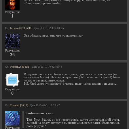
Может кто-то подскажет похожую игру, в таком же стиле, не
обязательно против зомби.
Репутация
1
От:
Jackson025 [36|38]
| Дата 2015-10-13 14:01:45
Эта обложка игры мне что-то напоминает
Репутация
36
От:
DroperX681 [0|1]
| Дата 2015-10-10 00:43:44
В первый раз сложно было проходить, пришлось читить жизни (на
финальном боссе). На следующие разы (3-5 перепрохождений) было
легко. А так игра интересная.
P.S. Чтобы пройти комнату с марио, надо найти двойной прыжок.
Репутация
0
От:
Kronuss [36|12]
| Дата 2015-07-31 17:27:47
businassman
сказал:
This_New_Sparta, он же некропостер, зачем цитировать мой ответ,
данный на фразу, которую ты цитируешь перед этим? Выполняешь
роль форума?
Репутация