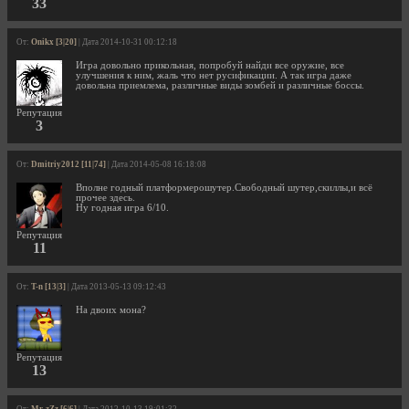
33
От:
Onikx [3|20]
| Дата 2014-10-31 00:12:18
Игра довольно прикольная, попробуй найди все оружие, все
улучшения к ним, жаль что нет русификации. А так игра даже
довольна приемлема, различные виды зомбей и различные боссы.
Репутация
3
От:
Dmitriy2012 [11|74]
| Дата 2014-05-08 16:18:08
Вполне годный платформерошутер.Свободный шутер,скиллы,и всё
прочее здесь.
Ну годная игра 6/10.
Репутация
11
От:
T-n [13|3]
| Дата 2013-05-13 09:12:43
На двоих мона?
Репутация
13
От:
Mr-zZz [6|6]
| Дата 2012-10-13 19:01:32