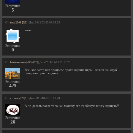
Репутация
5
От:
rusa2001 [0|0]
| Дата 2012-02-23 06:05:25
клёво
Репутация
0
От:
businassman [425|462]
| Дата 2011-12-06 09:17:20
Все, кто застрял в процессе прохождения игры - валите на ютуб
смотреть прохождение.
Репутация
425
От:
armenis [26|9]
| Дата 2011-10-25 13:03:48
А чо делать после того как монаху его грёбаную книгу вернуть?!
Репутация
26