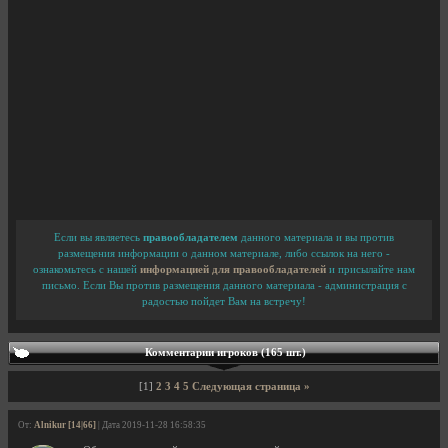
Если вы являетесь
правообладателем
данного материала и вы против
размещения информации о данном материале, либо ссылок на него -
ознакомьтесь с нашей
информацией для правообладателей
и присылайте нам
письмо. Если Вы против размещения данного материала - администрация с
радостью пойдет Вам на встречу!
Комментарии игроков (165 шт.)
[1]
2
3
4
5
Следующая страница »
От:
Alnikur [14|66]
| Дата 2019-11-28 16:58:35