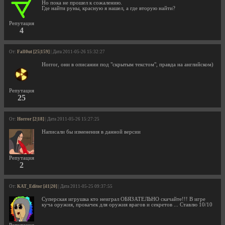
Но пока не прошел к сожалению.
Где найти руны, красную я нашел, а где вторую найти?
Репутация
4
От:
Fall0ut [25|159]
| Дата 2011-05-26 15:32:27
Horror, они в описании под "скрытым текстом", правда на английском)
Репутация
25
От:
Horror [2|18]
| Дата 2011-05-26 15:27:25
Написали бы изменения в данной версии
Репутация
2
От:
KAT_Editor [41|20]
| Дата 2011-05-25 09:37:55
Суперская игрушка кто неиграл ОБЯЗАТЕЛЬНО скачайте!!! В игре
куча оружия, прокачек для оружия врагов и секретов ... Ставлю 10/10