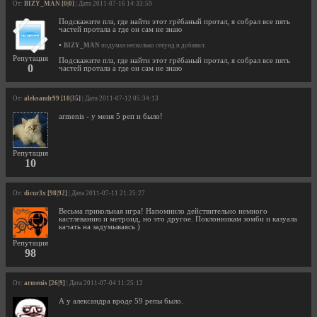
От:
BIZY_MAN [0|0]
| Дата 2011-07-16 14:33:59
Подскажите плз, где найти этот грёбаный протал, я собрал все пять
частей протала а где он сам не знаю
•
BIZY_MAN
подумал несколько секунд и добавил:
Репутация
Подскажите плз, где найти этот грёбаный протал, я собрал все пять
0
частей протала а где он сам не знаю
От:
aleksandr99 [10|35]
| Дата 2011-07-12 05:34:13
armenis - у меня 5 реп и было!
Репутация
10
От:
dicur3x [98|92]
| Дата 2011-07-11 21:25:27
Весьма прикольная игра! Напомнило действительно немного
кастлеванию и метроид, но это другое. Поклонникам зомби и казуала
качать на задумываясь )
Репутация
98
От:
armenis [26|9]
| Дата 2011-07-04 11:25:12
А у александра вроде 59 репы было.