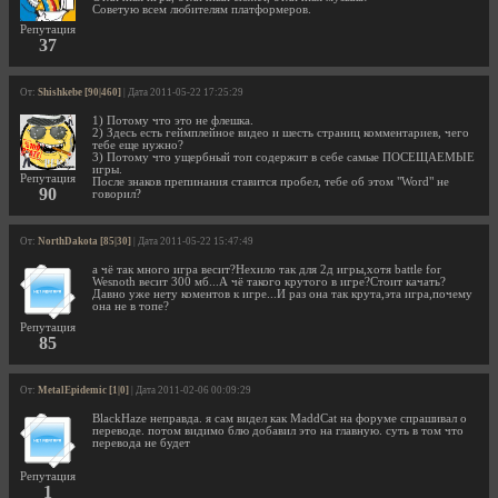
Советую всем любителям платформеров.
Репутация
37
От:
Shishkebe [90|460]
| Дата 2011-05-22 17:25:29
1) Потому что это не флешка.
2) Здесь есть геймплейное видео и шесть страниц комментариев, чего
тебе еще нужно?
3) Потому что ущербный топ содержит в себе самые ПОСЕЩАЕМЫЕ
игры.
Репутация
После знаков препинания ставится пробел, тебе об этом "Word" не
90
говорил?
От:
NorthDakota [85|30]
| Дата 2011-05-22 15:47:49
а чё так много игра весит?Нехило так для 2д игры,хотя battle for
Wesnoth весит 300 мб...А чё такого крутого в игре?Стоит качать?
Давно уже нету коментов к игре...И раз она так крута,эта игра,почему
она не в топе?
Репутация
85
От:
MetalEpidemic [1|0]
| Дата 2011-02-06 00:09:29
BlackHaze неправда. я сам видел как MaddCat на форуме спрашивал о
переводе. потом видимо блю добавил это на главную. суть в том что
перевода не будет
Репутация
1