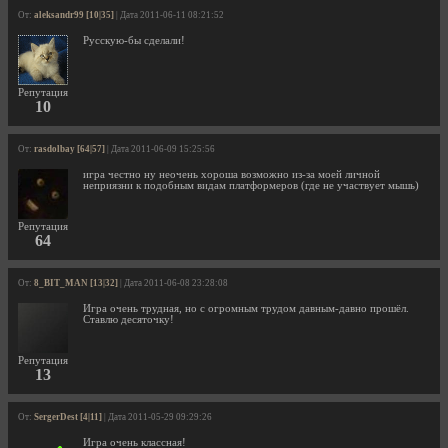
От:
aleksandr99 [10|35]
| Дата 2011-06-11 08:21:52
Русскую-бы сделали!
Репутация
10
От:
rasdolbay [64|57]
| Дата 2011-06-09 15:25:56
игра честно ну неочень хороша возможно из-за моей личной
неприязни к подобным видам платформеров (где не участвует мышь)
Репутация
64
От:
8_BIT_MAN [13|32]
| Дата 2011-06-08 23:28:08
Игра очень трудная, но с огромным трудом давным-давно прошёл.
Ставлю десяточку!
Репутация
13
От:
SergerDest [4|11]
| Дата 2011-05-29 09:29:26
Игра очень классная!