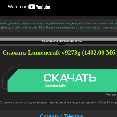
телем
данного материала и вы против размещения информации о данном материале, либо сс
лей
и присылайте нам письмо. Если Вы против размещения данного материала - администра
Ссылки для скачивания игры
Скачать Lumencraft v9273g (1402.00 Мб.
бы видеть прямую ссылку на торрент - зарегистрируйся, подожди неделю и набери
1
балл р
Скачать с Telegram