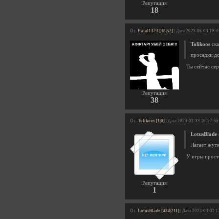
Репутация
18
От:
Fatal1323 [38|52]
| Дата 2023-06-03 19:4
Tolikoos
ска
просадки д
Ты сейчас сер
Репутация
38
От:
Tolikoos [1|0]
| Дата 2023-03-13 19:27:55
LotusBlade
Лагает жутк
У игры прост
Репутация
1
От:
LotusBlade [434|211]
| Дата 2023-03-02 1