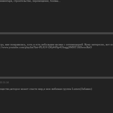
нвентаря, строительство, перемещение, боевка...
ра, мне понравилась, хоть и есть небольшие косяки с оптимизацией. Кому интересно, вот 
ps://www.youtube.com/playlist?list=PLfGV-D0j44Np4Ubagg9M9lT1RJlwocRnO
 03:31:50
щество,которое может спасти мир,и моя любимая группа Lumen)Забавно)