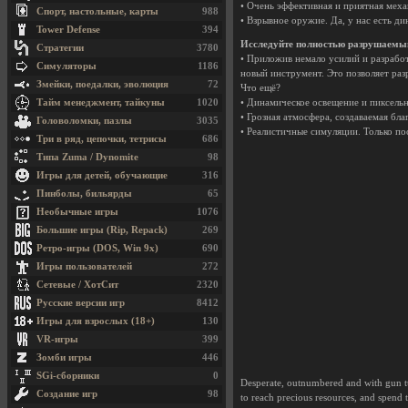
• Очень эффективная и приятная меха
Спорт, настольные, карты
988
• Взрывное оружие. Да, у нас есть ди
Tower Defense
394
Исследуйте полностью разрушаемы
Стратегии
3780
• Приложив немало усилий и разрабо
Симуляторы
1186
новый инструмент. Это позволяет раз
Змейки, поедалки, эволюция
72
Что ещё?
Тайм менеджмент, тайкуны
1020
• Динамическое освещение и пиксель
• Грозная атмосфера, создаваемая бл
Головоломки, пазлы
3035
• Реалистичные симуляции. Только по
Три в ряд, цепочки, тетрисы
686
Типа Zuma / Dynomite
98
Игры для детей, обучающие
316
Пинболы, бильярды
65
Необычные игры
1076
Большие игры (Rip, Repack)
269
Ретро-игры (DOS, Win 9x)
690
Игры пользователей
272
Сетевые / ХотСит
2320
Русские версии игр
8412
Игры для взрослых (18+)
130
VR-игры
399
Зомби игры
446
SGi-сборники
0
Desperate, outnumbered and with gun tu
Создание игр
98
to reach precious resources, and spend 