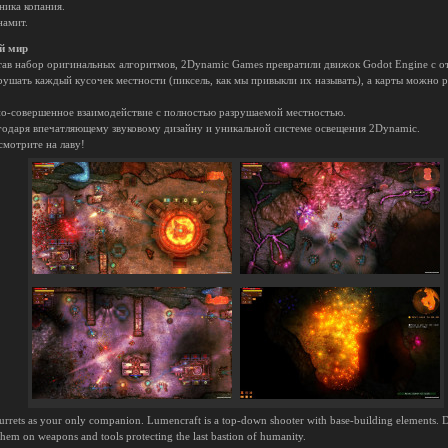
ника копания.
намит.
й мир
тав набор оригинальных алгоритмов, 2Dynamic Games превратили движок Godot Engine с 
рушать каждый кусочек местности (пиксель, как мы привыкли их называть), а карты можно р
но-совершенное взаимодействие с полностью разрушаемой местностью.
агодаря впечатляющему звуковому дизайну и уникальной системе освещения 2Dynamic.
смотрите на лаву!
rrets as your only companion. Lumencraft is a top-down shooter with base-building elements. Dr
them on weapons and tools protecting the last bastion of humanity.