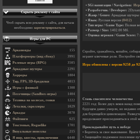
• SGi навигация / Navigation:
Игр
• Разработчик / Developer:
2Dynam
Скрыть рекламу с сайта
• Жанр / Genre:
Аркадные шутеры
• Язык:
Русская версия
(8412)
Чтоб скрыть всю рекламу с сайта, для начала
• Тип игры / Game Type:
Полная ве
необходимо
зарегистрироваться
.
• Размер / Size:
1402.00 Мб.
• Оценка игроков / Game Score:
7.
Игры для PC
Арканоиды
155
Стройте, сражайтесь, копайте, собир
Платформеры (вид сбоку)
3991
играют ключевые роли. Постройте сво
Ролевые игры (RPG)
3505
Игра обновлена с версии 9258 до 92
Аркадные шутеры
2291
Хорроры
1884
Тир, FPS, 3D-бродилки
4013
Игры с физикой
1308
Песочницы (Sandbox-игры)
1404
Стань спасителем человечества
Техника на колесах, гонки
1222
2221 год: Более двух веков назад по
Леталки, скроллеры
1029
будущем давно умерли, но недавно о
Аркады
3070
для борющейся цивилизации. Разведч
Файтинги
625
продолжают присоединяться к этой мис
Текстовые, Roguelike
1701
Прокладывайте путь к победе
Визуальные новеллы
215
• Боритесь за свое выживание. Враги 
• Защищайте подземное поселение пу
Я ищу, квесты, приключения
6440