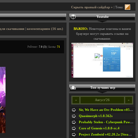
Скрыть правый сайдбар »
| Тема:
Youtube
для скачивания
|
комментариям (16 шт.)
ВАЖНО:
Некоторые плагины в вашем
браузере могут скрывать ссылки на
скачивание.
Рейтинг:
7.0 (3)
| Баллы:
71
Топ лучших игр
«
Август'26
»
Sir, We Have an Orc Problem v05.08.2026
Quasimorph v1.0.562s
Probably Stolen - Cyberpunk Pawnshop Simulator v048c [Playtest]
Core of Genesis v1.0.0-rc.4
Project Zomboid v42.20.2a [Steam Early Access]