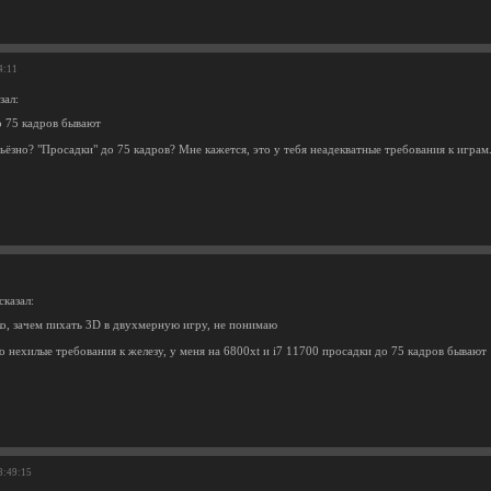
4:11
зал:
о 75 кадров бывают
ьёзно? "Просадки" до 75 кадров? Мне кажется, это у тебя неадекватные требования к играм
сказал:
о, зачем пихать 3D в двухмерную игру, не понимаю
о нехилые требования к железу, у меня на 6800xt и i7 11700 просадки до 75 кадров бывают
3:49:15