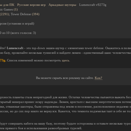
ы для ПК
Русские версии игр
Аркадные шутеры
Lumencraft v9273g
ic Games
(1)
(2291)
; Tower Defense
(394)
рсия (установи и играй)
0
из
10
(всего голосов:
3
)
айте!
Lumencraft
- это top-down экшен-шутер с элементами tower defense. Окажитесь в полн
ю базу, прокопайте несколько туннелей и найдите люмен - единственный шанс человечества
73g.
Список изменений можно посмотреть
здесь
.
Вы можете скрыть всю рекламу на сайте.
Как?
верхность планеты стала непригодной для жизни. Остатки человечества пытаются выжить без
ткрытый минерал принес искру надежды. Люмен, кристалл с высоким энергетическим потен
ики, отважные шахтеры, были отправлены под землю в поселение, расположенное недалеко 
сии, но до сих пор никто не вернулся. Кажется, что темнота подземелья таит в себе не то
будут совершать набеги на вашу базу, поэтому будьте осторожны и оставьте несколько туре
тем прямого боя и использования разнообразных турелей.