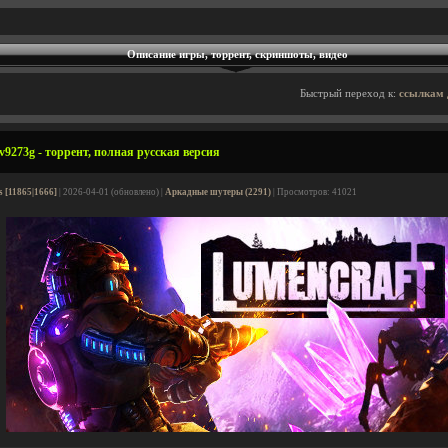
Описание игры, торрент, скриншоты, видео
Быстрый переход к:
ссылкам 
v9273g - торрент, полная русская версия
s [11865|1666]
| 2026-04-01 (обновлено) |
Аркадные шутеры (2291)
| Просмотров: 41021