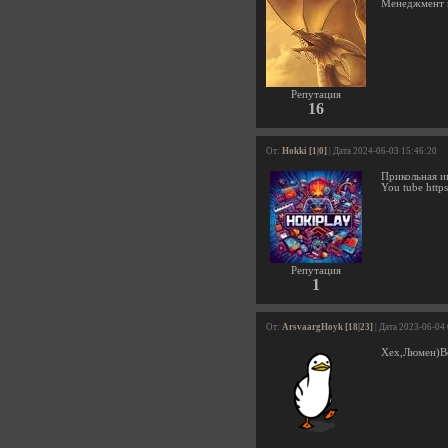
Менеджмент и
Репутация
16
От:
Hokki [1|0]
| Дата 2024-06-03 15:46:20
Прикольная иг
You tube htt
Репутация
1
От:
ArsvaargHoyk [18|23]
| Дата 2023-06-04
Хех,Люмен)Ве