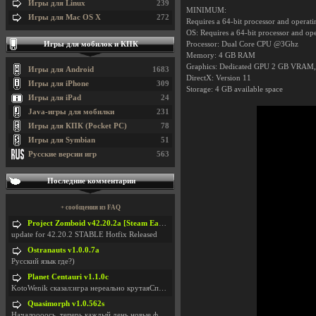
Игры для Linux
239
MINIMUM:
Игры для Mac OS X
272
Requires a 64-bit processor and operat
OS: Requires a 64-bit processor and op
Игры для мобилок и КПК
Processor: Dual Core CPU @3Ghz
Memory: 4 GB RAM
Graphics: Dedicated GPU 2 GB VRAM,
Игры для Android
1683
DirectX: Version 11
Игры для iPhone
309
Storage: 4 GB available space
Игры для iPad
24
Java-игры для мобилки
231
Игры для КПК (Pocket PC)
78
Игры для Symbian
51
Русские версии игр
563
Последние комментарии
+ сообщения из FAQ
Project Zomboid v42.20.2a [Steam Early Access]
update for 42.20.2 STABLE Hotfix Released
Ostranauts v1.0.0.7a
Русский язык где?)
Planet Centauri v1.1.0c
KotoWenik сказал:игра нереально крутаяСпасибо )))
Quasimorph v1.0.562s
Началоооось, теперь каждый день новые фиксики, баг