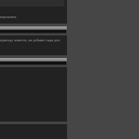
перезалита.
едактору новости, он добавит сюда доп.