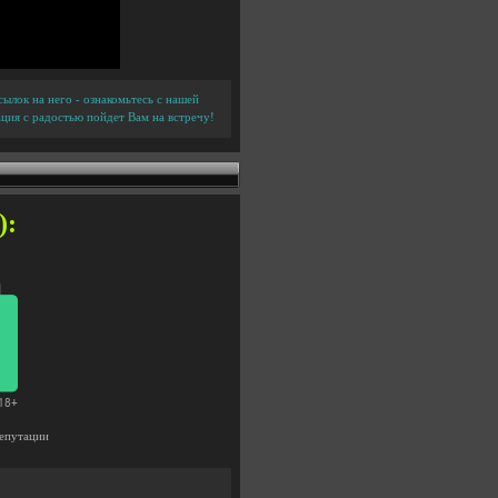
ылок на него - ознакомьтесь с нашей
ция с радостью пойдет Вам на встречу!
):
епутации