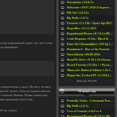
Ostranauts v1.0.0.7a
Deltarune v29.07.2026 [Chapters 1-5] / + RUS [Chapters 1-5]
Pile Up! v1.0.12a
Big Walk v1.4.7a
Factorio v2.1.13b + Space Age DLC
HyperBox v25.12.2025
Roguebound Pirates v0.7.0.1a [Playtest]
Crisis Response v0.10a / Blood & Bullet
остью разрушаемой среде, где свет и тень
Enter the Chronosphere v141.6g [Steam Early Access]
 на выживание.
Dominions 6 - Rise of the Pantokrator v6.35a
Neon Inferno v04.08.2026
BeamNG Drive v0.39.2.1b [Steam Early Access]
Dwarf Fortress v53.16a / + Русская Версия v50.12a
Minecraft: Bedrock Edition 1.26.33.1a / + TLauncher v2.89
Plague Inc: Evolved PC v1.24.0.2a + All DLCs
Показать Топ-100
 электричества и света. Мечты о лучшем
циалом, может стать последним шансом
10 новых игр
от залежей Люмена. Новые разведчики
лько природные богатства...
Probably Stolen - Cyberpunk Pawnshop Simulator v048c [Playtest]
Big Walk v1.4.7a
лей на страже.
Core of Genesis v1.0.0-rc.4
Roguebound Pirates v0.7.0.1a [Playtest]