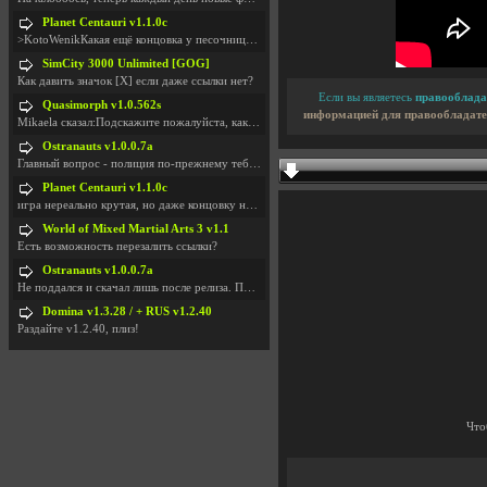
Planet Centauri v1.1.0c
>KotoWenikКакая ещё концовка у песочницы?..
SimCity 3000 Unlimited [GOG]
Как давить значок [X] если даже ссылки нет?
Если вы являетесь
правооблада
Quasimorph v1.0.562s
информацией для правообладате
Mikaela сказал:Подскажите пожалуйста, как скачать
Ostranauts v1.0.0.7a
Главный вопрос - полиция по-прежнему тебя таранит
Planet Centauri v1.1.0c
игра нереально крутая, но даже концовку не удосужи
World of Mixed Martial Arts 3 v1.1
Есть возможность перезалить ссылки?
Ostranauts v1.0.0.7a
Не поддался и скачал лишь после релиза. Посмотрим,
Domina v1.3.28 / + RUS v1.2.40
Раздайте v1.2.40, плиз!
Что