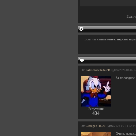
Если 
Если ты нашел
новую версию
игр
От:
LotusBlade [434|211]
| Дата 2026-04-02 0
За последнее
Репутация
434
От:
GDragon [16|26]
| Дата 2024-06-11 22:34
Очень сырая..