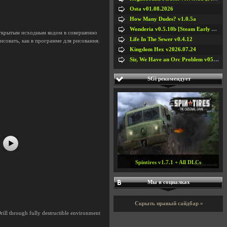
Osta v01.08.2026
How Many Dudes? v1.0.5a
Wonderia v0.5.10b [Steam Early Access]
открытым исходным кодом в совершенно
Life In The Sewer v0.4.12
исовать, как в программе для рисования.
Kingdom Hex v2026.07.24
Sir, We Have an Orc Problem v05.08.2026
SGi рекомендует
#5
#6
#7
#8
Spintires v1.7.1 + All DLCs
Мы в социалках
Скрыть правый сайдбар »
ill through fully destructible environment