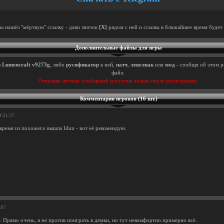
ты нашёл "мёртвую" ссылку - дави значок
[X]
рядом с ней и ссылка в ближайшее время будет 
Дополнительные файлы для игры
ы
Lumencraft v9273g
, либо
русификатор
к ней,
патч
,
левелпак
или
мод
- сообщи об этом р
файл.
Отправка личных сообщений доступна только после регистрации.
Комментарии игроков (16 шт.)
4:51:27
 время из похожего вышла Idun - вот её рекомендую.
:07
. Прямо очень, я не против поиграть в демки, но тут некомфортно примерно всё.