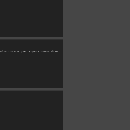
плейлист моего прохождения lumencraft на