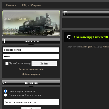
Главная
FAQ / Общение
Скачать игру Lumencraft 
Привет, Гость!
Игру добавил
Kusko [2563|32]
, ред.
John2
Чужой компьютер
Зарегистрироваться
Забыл пароль
Поиск игр
Поиск игр по названию
Расширенный Google-поиск