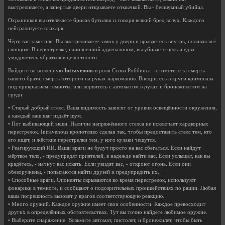
выстреливаете, а запертые двери открываете отмычкой. Вы - бесшумный убийца.
Охранников вы отвлекаете бросая бутылки и говоря всякий бред вслух. Каждого
нейтрализуете втихаря.
Чёрт, вас заметили. Вы выстреливаете замок у двери и врываетесь внутрь, поливая всё
свинцом. В перестрелке, наполненной адреналином, вы убиваете цель и едва
умудряетесь убраться в целостности.
Войдите во вселенную
Intravenous
в роли Стива Роббинса - отомстите за смерть
вашего брата, смерть которого на руках наркоманов. Внедритесь в круги криминала
под прикрытием темноты, или ворвитесь с автоматом в руках и бронежилетом на
груди.
• Старый добрый стелс. Ваша видимость зависит от уровня освещённости окружения,
а каждый ваш шаг издаёт шум.
• Пот выбивающий экшн. Наличие напряжённого стелса не исключает хардкорных
перестрелок. Intravenous кропотливо сделан так, чтобы предоставить стелс тем, кто
его ищет, и жёсткие перестрелки тем, у кого кулаки чешутся.
• Реагирующий ИИ. Ваши враги не будут просто на вас сбегаться. Если найдут
мёртвое тело, - предупредят приятелей, в надежде найти вас. Если услышат, как вы
крадётесь, - начнут вас искать. Если увидят вас, - откроют огонь. Если они
обезоружены, - попытаются найти друзей и предупредить их.
• Способные враги. Опоненты скрываются во время перестрелок, используют
фонарики в темноте, и сообщают о подозрительных проишействиях по рации. Любая
ваша погрешность вызовет у врагов соответствующую реакцию.
• Много оружий. Каждое оружие имеет свои особенности. Каждое превосходит
других в определённых обстоятельствах. Тут вы точно найдёте любимое оружие.
• Выберите снаряжение. Возьмите автомат, пистолет, и бронежилет, чтобы быть