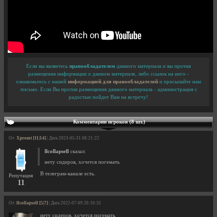
Если вы являетесь
правообладателем
данного материала и вы против
размещения информации о данном материале, либо ссылок на него -
ознакомьтесь с нашей
информацией для правообладателей
и присылайте нам
письмо. Если Вы против размещения данного материала - администрация с
радостью пойдет Вам на встречу!
Комментарии игроков (8 шт.)
От:
Xpromt [11|14]
| Дата 2023-05-31 08:21:22
llcollapsell
сказал:
нету сидеров, хочется погемать
В телеграм-канале есть.
Репутация
11
От:
llcollapsell [5|7]
| Дата 2022-07-09 20:16:31
нету сидеров, хочется погемать