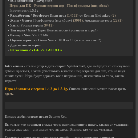
• SGi навигация / Navigation:
Игры для ПК
Русские версии игр
Платформеры (вид сбоку)
Intravenous v1.5.1g
• Разработчик / Developer:
Инди-игра
(14535)
от Roman Glebenkov
(2)
• Жанр / Genre:
Платформеры (вид сбоку)
(3991)
; Аркадные шутеры
(2292)
• Язык:
Русская версия
(8412)
• Тип игры / Game Type:
Полная версия (установи и играй)
• Размер / Size:
559.62 Мб.
• Оценка игроков / Game Score:
10.0
из
10
(всего голосов:
2
)
• Другие части игры:
-
Intravenous 2 v1.4.12a + All DLCs
Intravenous
- стелс-шутер в духе старых
Splinter Cell
, где вы будете со стиснутыми
зубами красться, а затем участвовать в жесткой перестрелке для тех, кто не ищет
тихих путей. Игра будет держать вас в напряжении, независимо от того, как вы
играете!
Игра обновлена с версии 1.4.2 до 1.5.1g.
Список изменений можно посмотреть
здесь
.
Письмо любви старым играм Splinter Cell
Вы только что проникли в склад через вентиляционную шахту, как вдруг услышали
голоса снаружи, - они знают, что вы здесь. Видимо, кто-то вас услышал.
Оставаясь в тенях вы продвигаетесь вперёд, - свет выключаете, лампочки