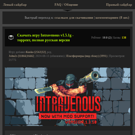
Левый сайдбар
FAQ / Общение
Правый сайдбар
Описание игры, торрент, скриншоты, видео
Быстрый переход к:
ссылкам для скачивания
|
комментариям (8 шт.)
Скачать игру Intravenous v1.5.1g -
Рейтинг:
10.0 (2)
| Баллы:
138
торрент, полная русская версия
Игру добавил
Kusko [2563|32]
, ред.
John2s [11866|1666]
| 2024-08-11 (обновлено) |
Платформеры (вид сбоку) (3991)
| Просмотров:
21775