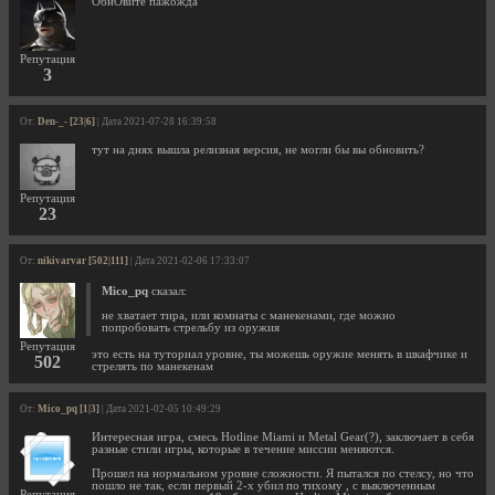
ОбнОвите пажожда
Репутация
3
От:
Den-_- [23|6]
| Дата 2021-07-28 16:39:58
тут на днях вышла релизная версия, не могли бы вы обновить?
Репутация
23
От:
nikivarvar [502|111]
| Дата 2021-02-06 17:33:07
Mico_pq
сказал:
не хватает тира, или комнаты с манекенами, где можно
попробовать стрельбу из оружия
Репутация
это есть на туториал уровне, ты можешь оружие менять в шкафчике и
502
стрелять по манекенам
От:
Mico_pq [1|3]
| Дата 2021-02-05 10:49:29
Интересная игра, смесь Hotline Miami и Metal Gear(?), заключает в себя
разные стили игры, которые в течение миссии меняются.
Прошел на нормальном уровне сложности. Я пытался по стелсу, но что
пошло не так, если первый 2-х убил по тихому , с выключенным
Репутация