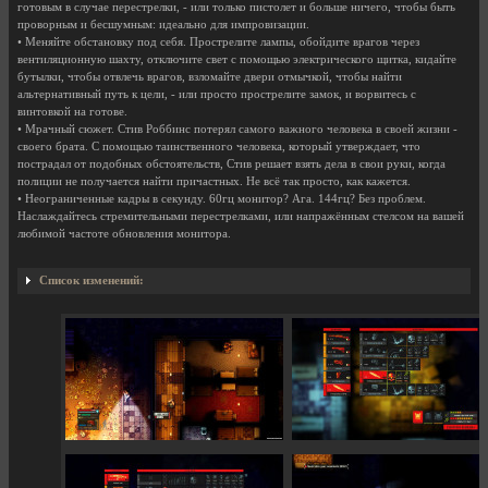
готовым в случае перестрелки, - или только пистолет и больше ничего, чтобы быть
проворным и бесшумным: идеально для импровизации.
• Меняйте обстановку под себя. Прострелите лампы, обойдите врагов через
вентиляционную шахту, отключите свет с помощью электрического щитка, кидайте
бутылки, чтобы отвлечь врагов, взломайте двери отмычкой, чтобы найти
альтернативный путь к цели, - или просто прострелите замок, и ворвитесь с
винтовкой на готове.
• Мрачный сюжет. Стив Роббинс потерял самого важного человека в своей жизни -
своего брата. С помощью таинственного человека, который утверждает, что
пострадал от подобных обстоятельств, Стив решает взять дела в свои руки, когда
полиции не получается найти причастных. Не всё так просто, как кажется.
• Неограниченные кадры в секунду. 60гц монитор? Ага. 144гц? Без проблем.
Наслаждайтесь стремительными перестрелками, или напражённым стелсом на вашей
любимой частоте обновления монитора.
Список изменений: