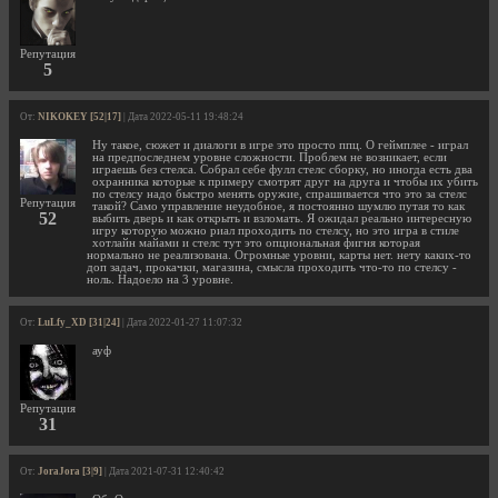
Репутация
5
От:
NIKOKEY [52|17]
| Дата 2022-05-11 19:48:24
Ну такое, сюжет и диалоги в игре это просто ппц. О геймплее - играл
на предпоследнем уровне сложности. Проблем не возникает, если
играешь без стелса. Собрал себе фулл стелс сборку, но иногда есть два
охранника которые к примеру смотрят друг на друга и чтобы их убить
по стелсу надо быстро менять оружие, спрашивается что это за стелс
Репутация
такой? Само управление неудобное, я постоянно шумлю путая то как
52
выбить дверь и как открыть и взломать. Я ожидал реально интересную
игру которую можно риал проходить по стелсу, но это игра в стиле
хотлайн майами и стелс тут это опциональная фигня которая
нормально не реализована. Огромные уровни, карты нет. нету каких-то
доп задач, прокачки, магазина, смысла проходить что-то по стелсу -
ноль. Надоело на 3 уровне.
От:
LuLfy_XD [31|24]
| Дата 2022-01-27 11:07:32
ауф
Репутация
31
От:
JoraJora [3|9]
| Дата 2021-07-31 12:40:42