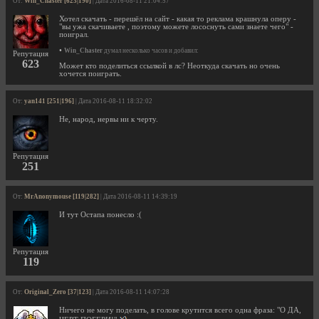
От:
Win_Chaster [623|190]
| Дата 2016-08-11 21:04:57
Хотел скачать - перешёл на сайт - какая то реклама крашнула оперу -
"вы ужа скачиваете , поэтому можете лососнуть сами знаете чего" -
поиграл.
•
Win_Chaster
думал несколько часов и добавил:
Репутация
623
Может кто поделиться ссылкой в лс? Неоткуда скачать но очень
хочется поиграть.
От:
yan141 [251|196]
| Дата 2016-08-11 18:32:02
Не, народ, нервы ни к черту.
Репутация
251
От:
MrAnonymouse [119|282]
| Дата 2016-08-11 14:39:19
И тут Остапа понесло :(
Репутация
119
От:
Original_Zero [37|123]
| Дата 2016-08-11 14:07:28
Ничего не могу поделать, в голове крутится всего одна фраза: "О ДА,