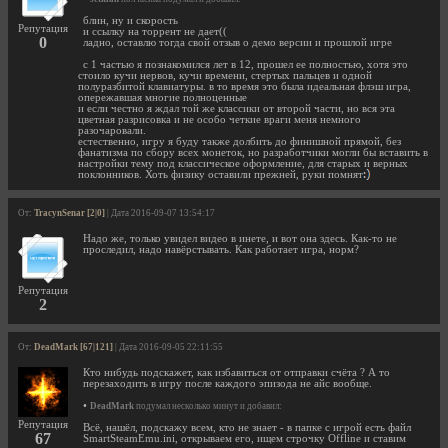
блин, ну и скорость
Репутация
и ссылку на торрент не дает((
0
ладно, оставлю тогда свой отзыв о демо версии и прошлой игре
с 1 частью я познакомился лет в 12, прошел ее полностью, хотя это
стоило кучи нервов, кучи времени, стертых пальцев и одной
полуразбитой клавиатуры. в то время это была идеальная флэш игра,
опережавшая многие полноценные
и если честно я ждал той же классики от второй части, но вся эта
цветная разрисовка и не особо четкие враги меня немного
разочаровали.
естественно, игру я буду также долбить до финишной прямой, без
фанатизма по сбору всех монеток, но разработчики могли бы вставить в
настройки тему под классическое оформление, для старых и верных
поклонников. Хоть физику оставили прежней, руки помнят
От:
TracynSenar [2|0]
| Дата 2016-09-07 13:54:17
Надо же, только увидел видео в инете, и вот она здесь. Как-то не
проследил, надо навёрстывать. Как работает игра, норм?
Репутация
2
От:
DeadMark [67|121]
| Дата 2016-09-05 22:11:55
Кто нибудь подскажет, как избавиться от отправки счёта ? А то
перезаходить в игру после каждого эпизода не айс вообще.
•
DeadMark
подумал несколько минут и добавил:
Репутация
Всё, нашёл, подскажу всем, кто не знает - в папке с игрой есть файл
67
SmartSteamEmu.ini, открываем его, ищем строчку Offline и ставим