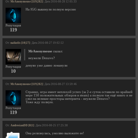
От:
MrAnonymouse [119|282]
| Дата 2016-08-28 12:05:33
На IGG выкинули полную версию
Репутация
119
От:
naikolis [10|27]
| Дата 2016-08-27 19:02:52
MrAnonymouse
сказал:
неужели Denuvo?
денуво уже давно ломанули
Репутация
10
От:
MrAnonymouse [119|282]
| Дата 2016-08-27 13:59:46
Странно, игра имеет неплохой успех (за 2-е суток оставили по крайней
мере 150 положительных обзоров в steam) а полную так ещё никто и не
слил на великие просторы интернета - неужели Denuvo?
Тоже жду полную.
Репутация
119
От:
AndresianDD [0|1]
| Дата 2016-08-25 17:25:38
Она релизнулась, умоляю выложите ее!