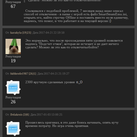
сделать? Можно ли это как-то отключитьобойти?
Репутация
67
Сталкивался с подобной проблемой, 7 месяцев назад ниже описал
способ её отключения - в папке с игрой есть файл SmartSteamEmu.ini,
открыть его, найти строчку Offline и поставить вместо нуля единичку,
надеюсь, что помог, и что работает и на текущей версии
От:
karakyla [19|23]
| Дата 2017-04-21 22:59:50
Это нормально, что после прохождения пяти уровней появляется
надпись "Подсчет очков", которая не исчезает и не дает ничего
сделать? Можно ли это как-то отключитьобойти?
Репутация
19
От:
fulthrotle1987 [26|1]
| Дата 2017-04-21 21:19:27
2300 вручную сделанных уровня
Репутация
26
От:
Delakrois [3|0]
| Дата 2017-01-03 13:00:25
Прошел весь оригинал, в это даже боюсь начинать, опять кучу
времени потрачу. Но игра очень приятная.