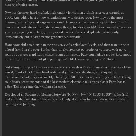
history of video games.
N++
has the most hand-crafted, high-quality levels in any platformer ever created, at
2360. And with a host of new enemies hungry to destroy you, N++ may be the most
intense platforming challenge ever created. It may also be the most stylish: the colourful
new visual aesthetic -- in collaboration with graphic designer MASA -- means that even as
you weep openly in defeat, your eyes will bask in the visual splendor which only
immaculately anti-aliased vector graphics can provide.
Hone your skills solo-style in the vast array of singleplayer levels, and then team up with
a local friend in the even-harder-than-singleplayer co-op mode, or compete with up to
four of your geographically closest friends in frenetic Race competitive mode. Race mode
is also a great pick-up-and-play party game! This is couch gaming at it's finest.
Not enough for you? You can create and share levels with your friends and the rest of the
world, thanks to a built-in level editor and global level database, or compete on
leaderboards and in special weekly challenges. All to a massive, carefully curated 63-song
soundtrack featuring some of the best modern electronic musicians planet Earth has to
offer. This is a game that will last a lifetime.
Developed in Toronto by Metanet Software (N, N+), N++ (“N PLUS PLUS”) is the final
and definitive iteration of the series which helped to usher in the modern era of hardcore
running and jumping.