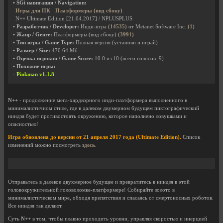
• SGi навигация / Navigation:
Игры для ПК
Платформеры (вид сбоку)
N++ Ultimate Edition [21.04.2017] / NPLUSPLUS
• Разработчик / Developer:
Инди-игра
(14535)
от Metanet Software Inc.
(1)
• Жанр / Genre:
Платформеры (вид сбоку)
(3991)
• Тип игры / Game Type:
Полная версия (установи и играй)
• Размер / Size:
470.64 Мб.
• Оценка игроков / Game Score:
10.0
из
10
(всего голосов:
9
)
• Похожие игры:
-
Pinkman v1.1.8
N++
- продолжение мега-хардкорного инди-платформера выполненного в
минималистичном стиле, где в далеком двумерном будущем пиктографический
ниндзя будет противостоять окружению, которое наполнено ловушками и
опасностью!
Игра обновлена до версии от 21 апреля 2017 года (Ultimate Edition).
Список
изменений можно посмотреть
здесь
.
Отправьтесь в далекое двухмерное будущее и превратитесь в ниндзя в этой
головокружительной головоломке-платформере! Собирайте золото в
минималистическом мире, обходя препятствия и спасаясь от смертоносных роботов.
Все ниндзя так делают.
Суть
N++
в том, чтобы плавно проходить уровни, управляя скоростью и инерцией