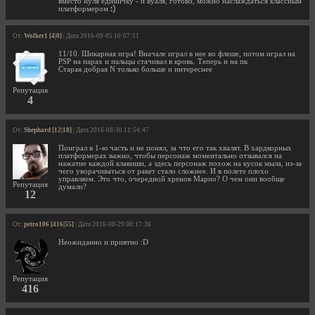
вместо нуля единичку - и вуаля, готово, можно наслаждаться классным
платформером
От:
Wolker1 [4|0]
| Дата 2016-09-05 10:07:11
11/10. Шикарная игра! Вначале играл в нее во флеше, потом играл на
PSP на парах и пальцы стачивал в кровь. Теперь и на пк
Старая добрая N только больше и интереснее
Репутация
4
От:
Shephard [12|18]
| Дата 2016-08-30 11:54:47
Поиграл в 1-ю часть и не понял, за что его так хвалят. В хардкорных
платформерах важно, чтобы персонаж моментально отзывался на
нажатие каждой клавиши, а здесь персонаж похож на кусок мыла, из-за
чего уворачиваться от ракет стало сложнее. И в полете плохо
управляем. Это что, очередной хренов Марио? О чем они вообще
Репутация
думали?
12
От:
petro106 [416|55]
| Дата 2016-08-29 08:17:36
Неожиданно и приятно :D
Репутация
416