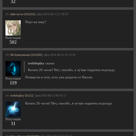
32
От:
nikivarvar [502|111]
| Дата 2016-08-12 17:36:47
Порт на пеку?
Репутация
502
От:
MrAnonymouse [119|282]
| Дата 2016-08-12 15:15:20
trololoplay
сказал:
Качать 26 часов? Нет, спасибо, я лучше торрента подожду.
Пошерсти в сети, есть уже раздачи от Haoose.
Репутация
119
От:
trololoplay [11|12]
| Дата 2016-08-12 06:45:17
Качать 26 часов? Нет, спасибо, я лучше торрента подожду.
Репутация
11