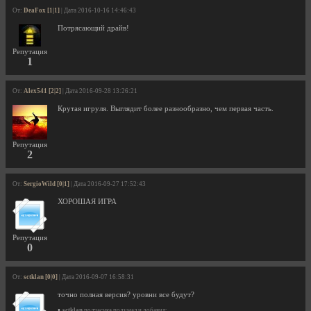
От:
DeaFox [1|1]
| Дата 2016-10-16 14:46:43
Потрясающий драйв!
Репутация
1
От:
Alex541 [2|2]
| Дата 2016-09-28 13:26:21
Крутая игруля. Выглядит более разнообразно, чем первая часть.
Репутация
2
От:
SergioWild [0|1]
| Дата 2016-09-27 17:52:43
ХОРОШАЯ ИГРА
Репутация
0
От:
sctklan [0|0]
| Дата 2016-09-07 16:58:31
точно полная версия? уровни все будут?
•
sctklan
полчасика подумал и добавил: