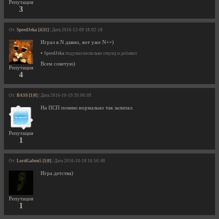
Репутация
3
От:
SpeedJeka [4|11]
| Дата 2016-12-09 18:02:18
Играл в N давно, вот уже N++)
•
SpeedJeka
подумал несколько секунд и добавил:
Всем советую)
Репутация
4
От:
BASS [1|0]
| Дата 2016-10-19 20:06:09
На ПСП помню нормально так залипал.
Репутация
1
От:
LordGaben5 [1|0]
| Дата 2016-10-18 16:56:48
Игра детства)
Репутация
1