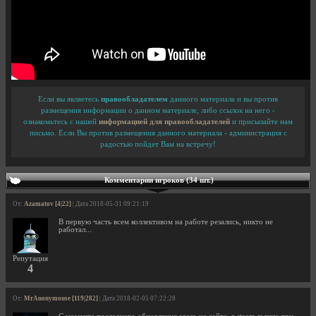
Если вы являетесь
правообладателем
данного материала и вы против
размещения информации о данном материале, либо ссылок на него -
ознакомьтесь с нашей
информацией для правообладателей
и присылайте нам
письмо. Если Вы против размещения данного материала - администрация с
радостью пойдет Вам на встречу!
Комментарии игроков (34 шт.)
От:
Azamatov [4|22]
| Дата 2018-05-31 09:21:19
В первую часть всем коллективом на работе резались, никто не
работал...
Репутация
4
От:
MrAnonymouse [119|282]
| Дата 2018-02-05 07:22:28