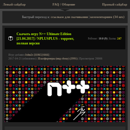
Левый сайдбар
FAQ / Общение
Правый сайдбар
Описание игры, торрент, скриншоты, видео
Быстрый переход к:
ссылкам для скачивания
|
комментариям (34 шт.)
Скачать игру N++ Ultimate Edition
[21.04.2017] / NPLUSPLUS - торрент,
Рейтинг:
10.0 (9)
| Баллы:
247
полная версия
Игру добавил
John2s [11865|1666]
|
2017-04-21 (обновлено) |
Платформеры (вид сбоку) (3991)
| Просмотров: 20006