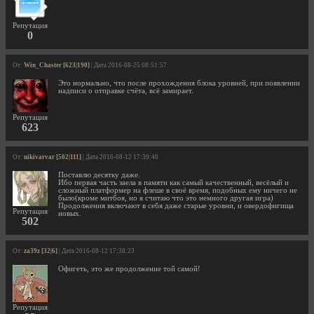
Репутация
0
От:
Win_Chaster [623|190]
| Дата 2016-08-25 08:51:57
Это нормально, что после прохождения блока уровней, при появлении
надписи о отправке счёта, всё замирает.
Репутация
623
От:
nikivarvar [502|111]
| Дата 2016-08-12 17:39:40
Поставлю десятку даже.
Ибо первая часть заела в памяти как самый качественный, весёлый и
сложный платформер на флеше в своё время, подобных ему ничего не
было(кроме митбоя, но я считаю что это немного другая игра)
Продолжения включают в себя даже старые уровни, и овердофигища
Репутация
новых.
502
От:
za39z [32|6]
| Дата 2016-08-12 17:38:23
Офигеть, это же продолжение той самой!
Репутация