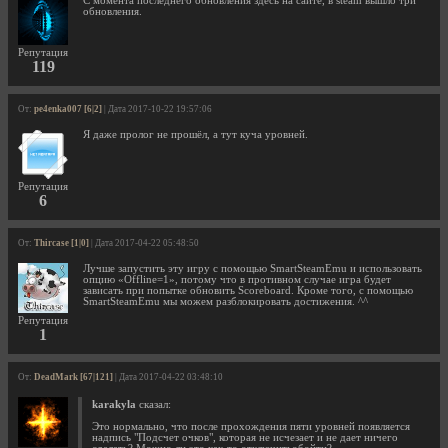
С момента последнего обновления здесь на сайте, в steam вышло три
обновления.
Репутация
119
От:
pe4enka007 [6|2]
| Дата 2017-10-22 19:57:06
Я даже пролог не прошёл, а тут куча уровней.
Репутация
6
От:
Thircase [1|0]
| Дата 2017-04-22 05:48:50
Лучше запустить эту игру с помощью SmartSteamEmu и использовать
опцию «Offline=1», потому что в противном случае игра будет
зависать при попытке обновить Scoreboard. Кроме того, с помощью
SmartSteamEmu мы можем разблокировать достижения. ^^
Репутация
1
От:
DeadMark [67|121]
| Дата 2017-04-22 03:48:10
karakyla
сказал:
Это нормально, что после прохождения пяти уровней появляется
надпись "Подсчет очков", которая не исчезает и не дает ничего