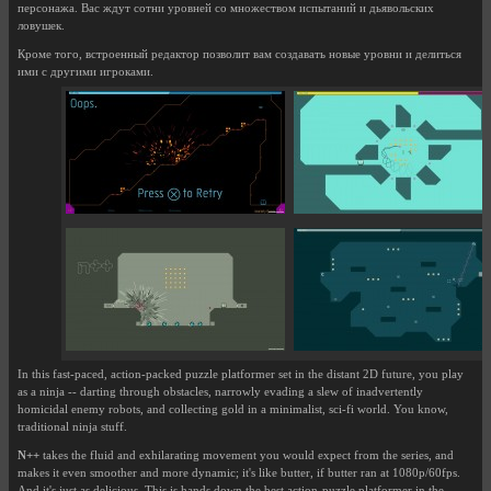
персонажа. Вас ждут сотни уровней со множеством испытаний и дьявольских
ловушек.
Кроме того, встроенный редактор позволит вам создавать новые уровни и делиться
ими с другими игроками.
In this fast-paced, action-packed puzzle platformer set in the distant 2D future, you play
as a ninja -- darting through obstacles, narrowly evading a slew of inadvertently
homicidal enemy robots, and collecting gold in a minimalist, sci-fi world. You know,
traditional ninja stuff.
N++
takes the fluid and exhilarating movement you would expect from the series, and
makes it even smoother and more dynamic; it's like butter, if butter ran at 1080p/60fps.
And it's just as delicious. This is hands down the best action-puzzle platformer in the