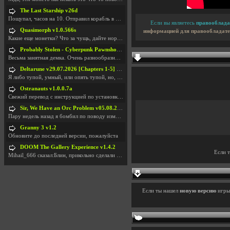
The Last Starship v26d
Пощупал, часов на 10. Отправил корабль в другую Га
Если вы являетесь
правооблада
Quasimorph v1.0.566s
информацией для правообладате
Какие еще монетки? Что за чущь, дайте нормально ск
Probably Stolen - Cyberpunk Pawnshop Simulator v048c [Playtest]
Весьма занятная демка. Очень разнообразные механик
Deltarune v29.07.2026 [Chapters 1-5] / + RUS [Chapters 1-5]
Я либо тупой, умный, или опять тупой, но, вроде я
Ostranauts v1.0.0.7a
Свежий перевод с инструкцией по установкеhttps://g
Sir, We Have an Orc Problem v05.08.2026
Пару недель назад я бомбил по поводу изменения мин
Granny 3 v1.2
Обновите до последней версии, пожалуйста
DOOM The Gallery Experience v1.4.2
Если 
Mihail_666 сказал:Блин, прикольно сделали с монетк
Если ты нашел
новую версию
игр