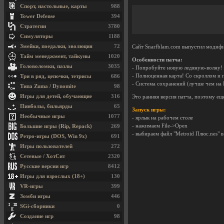
Спорт, настольные, карты
988
Tower Defense
394
Стратегии
3780
Симуляторы
1188
Змейки, поедалки, эволюция
72
Сайт Snarfblam.com выпустил моди
Тайм менеджмент, тайкуны
1020
Особенности патча:
Головоломки, пазлы
3035
- Попробуйте новую ледяную-волну!
- Полноценная карта! Со скроллом и 
Три в ряд, цепочки, тетрисы
686
- Система сохранений (лучше чем на
Типа Zuma / Dynomite
98
Игры для детей, обучающие
316
Это ранняя версия патча, поэтому еще
Пинболы, бильярды
65
Запуск игры:
Необычные игры
1077
- ярлык на рабочем столе
- нажимаем File->Open
Большие игры (Rip, Repack)
269
- выбираем файл "Metroid Плюс.nes" в
Ретро-игры (DOS, Win 9x)
691
Игры пользователей
272
Сетевые / ХотСит
2320
Русские версии игр
8412
Игры для взрослых (18+)
130
VR-игры
399
Зомби игры
446
SGi-сборники
0
Создание игр
98