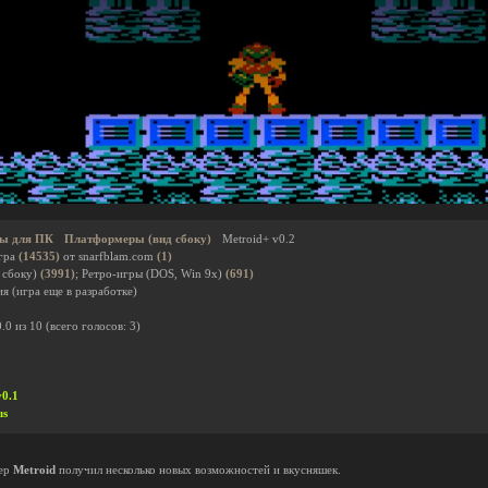
ы для ПК
Платформеры (вид сбоку)
Metroid+ v0.2
гра
(14535)
от snarfblam.com
(1)
 сбоку)
(3991)
; Ретро-игры (DOS, Win 9x)
(691)
я (игра еще в разработке)
0.0
из
10
(всего голосов:
3
)
v0.1
us
мер
Metroid
получил несколько новых возможностей и вкусняшек.