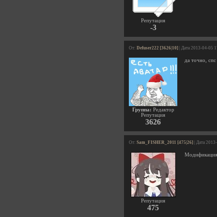
Репутация
-3
От:
Defuser222 [3626|10]
| Дата 2013-04-05 
да точно, спс
Группа:
Редактор
Репутация
3626
От:
Sam_FISHER_2011 [475|26]
| Дата 2013
Модификация е
Репутация
475