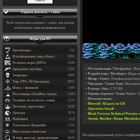
Скрыть рекламу с сайта
Чтоб скрыть всю рекламу с сайта, для начала
необходимо
зарегистрироваться
.
Игры для PC
Арканоиды
155
Платформеры (вид сбоку)
3991
Ролевые игры (RPG)
3506
• SGi навигация / Navigation:
Игр
Аркадные шутеры
2292
• Разработчик / Developer:
Инди-и
Хорроры
1885
• Жанр / Genre:
Платформеры (вид
Тир, FPS, 3D-бродилки
4015
• Тип игры / Game Type:
Beta-верси
Игры с физикой
1308
• Размер / Size:
2.70 Мб.
• Оценка игроков / Game Score:
1
Песочницы (Sandbox-игры)
1404
• Похожие игры:
Техника на колесах, гонки
1223
-
Metroid: All parts in GB
Леталки, скроллеры
1029
-
Operation Smash
Аркады
3070
-
Bleak Fortress Technical Preview 
-
Atomic Butcher: Homo Metabolic
Файтинги
625
Текстовые, Roguelike
1701
Визуальные новеллы
215
Модифицированный ретро-платфор
Я ищу, квесты, приключения
6441