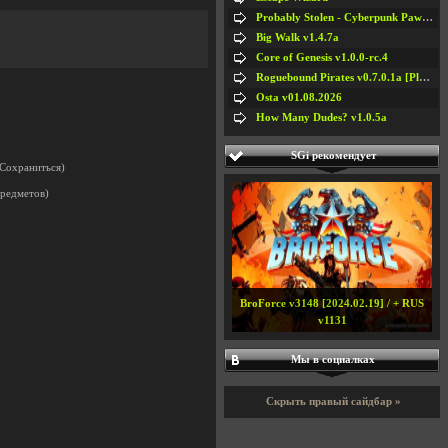
Probably Stolen - Cyberpunk Pawnshop Simulator v048c [Playtest]
Big Walk v1.4.7a
Core of Genesis v1.0.0-rc.4
Roguebound Pirates v0.7.0.1a [Playtest]
Osta v01.08.2026
How Many Dudes? v1.0.5a
SGi рекомендует
 Сохраниться)
предметов)
BroForce v3148 [2024.02.19] / + RUS
v1131
Мы в социалках
Скрыть правый сайдбар »