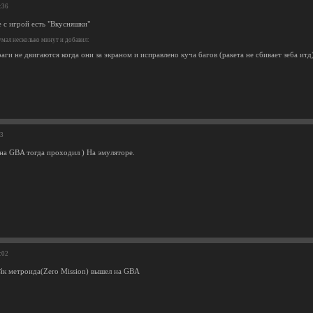
:36
е с игрой есть "Вкусняшки"
мал несколько минут и добавил:
раги не двигаются когда они за экраном и исправлено куча багов (ракета не сбивает зеба итд
53
 на GBA тогда проходил ) На эмуляторе.
:02
ейк метроида(Zero Mission) вышел на GBA