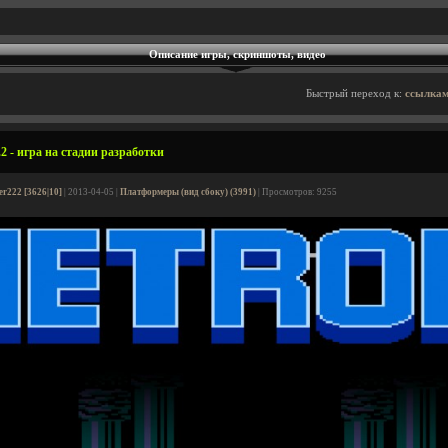
Описание игры, скриншоты, видео
Быстрый переход к:
ссылкам
2 - игра на стадии разработки
er222 [3626|10]
| 2013-04-05 |
Платформеры (вид сбоку) (3991)
| Просмотров: 9255