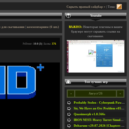
Скрыть правый сайдбар »
| Тема:
Youtube
 для скачивания
|
комментариям (6 шт.)
ВАЖНО:
Некоторые плагины в вашем
браузере могут скрывать ссылки на
скачивание.
Рейтинг:
10.0 (3)
| Баллы:
376
Топ лучших игр
«
Август'26
»
Probably Stolen - Cyberpunk Pawnshop Simulator v048c [Playtest]
Sir, We Have an Orc Problem v05.08.2026
Quasimorph v1.0.566s
IRON NEST: Heavy Turret Simulator v1.0a
Deltarune v29.07.2026 [Chapters 1-5] / + RUS [Chapters 1-5]