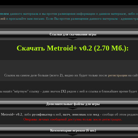
телем
данного материала и вы против размещения информации о данном материале, либо сс
лей
и присылайте нам письмо. Если Вы против размещения данного материала - администра
Ссылки для скачивания игры
Скачать Metroid+ v0.2 (2.70 Мб.):
Ссылок на самом деле больше (всего
2
), видно их будет только после
регистрации
на сай
ты нашёл "мёртвую" ссылку - дави значок
[X]
рядом с ней и ссылка в ближайшее время будет 
Дополнительные файлы для игры
ы
Metroid+ v0.2
, либо
русификатор
к ней,
патч
,
левелпак
или
мод
- сообщи об этом редакто
Отправка личных сообщений доступна только после регистрации.
Комментарии игроков (6 шт.)