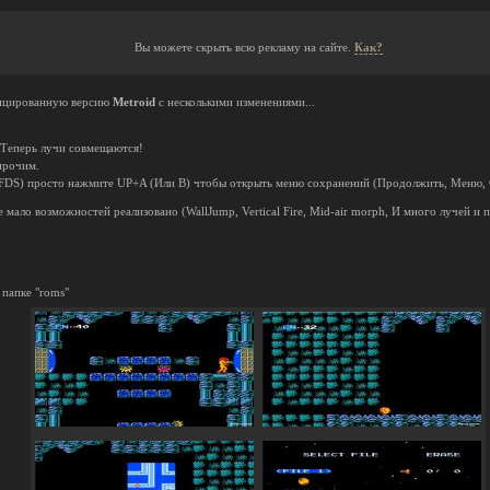
Вы можете скрыть всю рекламу на сайте.
Как?
фицированную версию
Metroid
с несколькими изменениями...
 Теперь лучи совмещаются!
прочим.
 FDS) просто нажмите UP+A (Или B) чтобы открыть меню сохранений (Продолжить, Меню,
 мало возможностей реализовано (WallJump, Vertical Fire, Mid-air morph, И много лучей и 
 папке "roms"