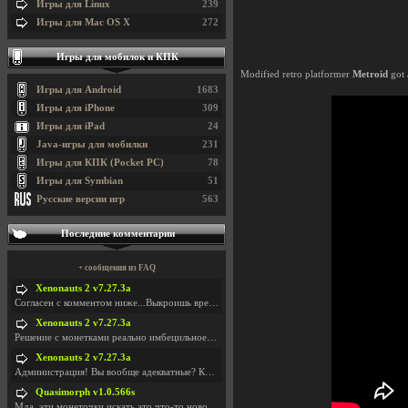
Игры для Linux
239
Игры для Mac OS X
272
Игры для мобилок и КПК
Modified retro platformer
Metroid
got 
Игры для Android
1683
Игры для iPhone
309
Игры для iPad
24
Java-игры для мобилки
231
Игры для КПК (Pocket PC)
78
Игры для Symbian
51
Русские версии игр
563
Последние комментарии
+ сообщения из FAQ
Xenonauts 2 v7.27.3a
Согласен с комментом ниже...Выкроишь время чтобы з
Xenonauts 2 v7.27.3a
Решение с монетками реально имбецильное. Как сдела
Xenonauts 2 v7.27.3a
Администрация! Вы вообще адекватные? Какие монетки
Quasimorph v1.0.566s
Мда, эти монеточки искать это что-то новое в сфере