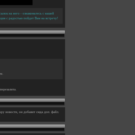
ылок на него - ознакомьтесь с нашей
ция с радостью пойдет Вам на встречу!
те.
перезалита.
ру новости, он добавит сюда доп. файл.