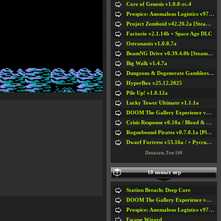
Core of Genesis v1.0.0-rc.4
Prospice: Anomalous Logistics v97 [Playtest]
Project Zomboid v42.20.2a [Steam Early Access]
Factorio v2.1.14b + Space Age DLC
Ostranauts v1.0.0.7a
BeamNG Drive v0.39.4.0b [Steam Early Access]
Big Walk v1.4.7a
Dungeons & Degenerate Gamblers v2.0.2a
HyperBox v25.12.2025
Pile Up! v1.0.12a
Lucky Tower Ultimate v1.1.1a
DOOM The Gallery Experience v1.4.2
Crisis Response v0.10a / Blood & Bullet
Roguebound Pirates v0.7.0.1a [Playtest]
Dwarf Fortress v53.16a / + Русская Версия v50.12a
Показать Топ-100
10 новых игр
Station Breach: Deep Core
DOOM The Gallery Experience v1.4.2
Prospice: Anomalous Logistics v97 [Playtest]
Escape Wizard