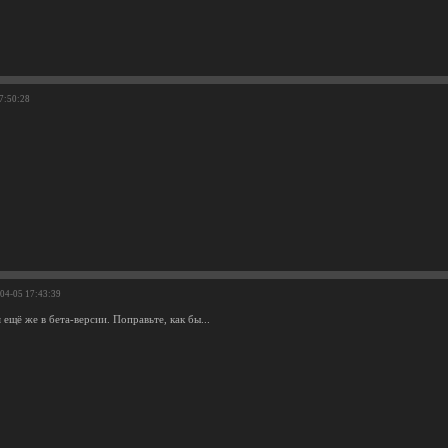
17:50:28
-04-05 17:43:39
щё же в бета-версии. Поправьте, как бы...