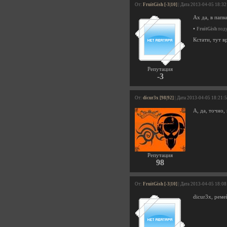
От:
FruitGish [-3|10]
| Дата 2013-04-05 18:32
Ах да, в папк
•
FruitGish
поду
Кстати, тут в
Репутация
-3
От:
dicur3x [98|92]
| Дата 2013-04-05 18:21:
А, да, точно,
Репутация
98
От:
FruitGish [-3|10]
| Дата 2013-04-05 18:08
dicur3x, рем