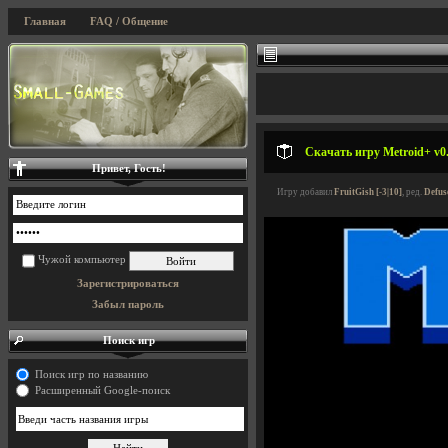
Главная
FAQ / Общение
Скачать игру Metroid+ v0.
Привет, Гость!
Игру добавил
FruitGish [-3|10]
, ред.
Defus
Чужой компьютер
Зарегистрироваться
Забыл пароль
Поиск игр
Поиск игр по названию
Расширенный Google-поиск