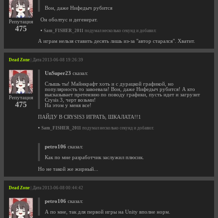
Вон, даже Нифедыч рубится
Он оболтус и дегенерат.
Репутация
475
•
Sam_FISHER_2011
подумал несколько секунд и добавил:
А играм нельзя ставить десять лишь из-за "автор старался". Хватит.
Dead Zone
| Дата 2013-06-08 19:26:39
UnSuper23
сказал:
Слышь ты! Майнкрафт хоть и с дурацкой графикой, но
популярность то завоевала! Вон, даже Нифедыч рубится! А кто
высказывает претензию по поводу графики, пусть идет и загрузит
Репутация
Crysis 3, черт возьми!
475
На этом у меня все!
ПАЙДУ В CRYSIS3 ИГРАТЬ, ШКАЛАТА!!1
•
Sam_FISHER_2011
подумал несколько секунд и добавил:
petro106
сказал:
Как по мне разработчик заслужил плюсик.
Но не такой же жирный...
Dead Zone
| Дата 2013-06-08 00:44:42
petro106
сказал:
А по мне, так для первой игры на Unity вполне норм.