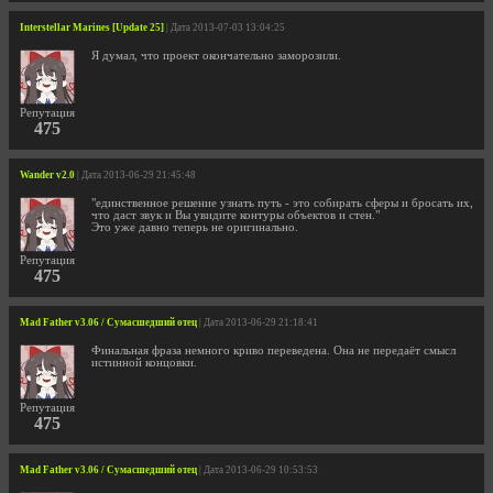
Interstellar Marines [Update 25]
| Дата 2013-07-03 13:04:25
Я думал, что проект окончательно заморозили.
Репутация
475
Wander v2.0
| Дата 2013-06-29 21:45:48
"единственное решение узнать путь - это собирать сферы и бросать их,
что даст звук и Вы увидите контуры объектов и стен."
Это уже давно теперь не оригинально.
Репутация
475
Mad Father v3.06 / Сумасшедший отец
| Дата 2013-06-29 21:18:41
Финальная фраза немного криво переведена. Она не передаёт смысл
истинной концовки.
Репутация
475
Mad Father v3.06 / Сумасшедший отец
| Дата 2013-06-29 10:53:53