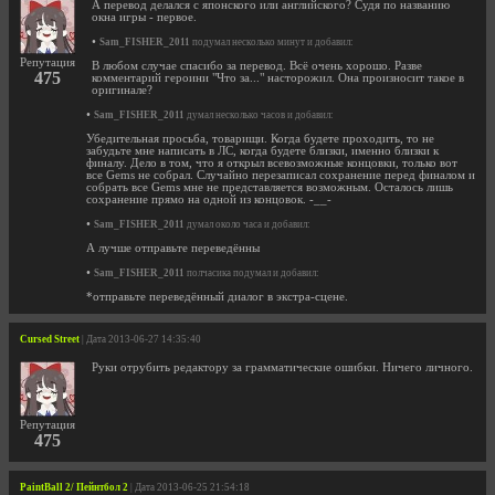
А перевод делался с японского или английского? Судя по названию
окна игры - первое.
•
Sam_FISHER_2011
подумал несколько минут и добавил:
Репутация
В любом случае спасибо за перевод. Всё очень хорошо. Разве
475
комментарий героини "Что за..." насторожил. Она произносит такое в
оригинале?
•
Sam_FISHER_2011
думал несколько часов и добавил:
Убедительная просьба, товарищи. Когда будете проходить, то не
забудьте мне написать в ЛС, когда будете близки, именно близки к
финалу. Дело в том, что я открыл всевозможные концовки, только вот
все Gems не собрал. Случайно перезаписал сохранение перед финалом и
собрать все Gems мне не представляется возможным. Осталось лишь
сохранение прямо на одной из концовок. -__-
•
Sam_FISHER_2011
думал около часа и добавил:
А лучше отправьте переведённы
•
Sam_FISHER_2011
полчасика подумал и добавил:
*отправьте переведённый диалог в экстра-сцене.
Cursed Street
| Дата 2013-06-27 14:35:40
Руки отрубить редактору за грамматические ошибки. Ничего личного.
Репутация
475
PaintBall 2/ Пейнтбол 2
| Дата 2013-06-25 21:54:18