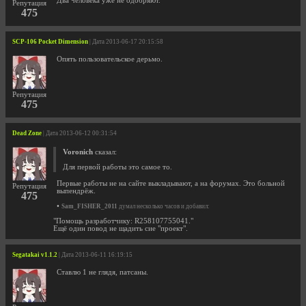
Два человека уже не одобряют.
Репутация
475
SCP-106 Pocket Dimension
| Дата 2013-06-17 20:15:58
Опять пользовательское дерьмо.
Репутация
475
Dead Zone
| Дата 2013-06-12 00:31:54
Voronich
сказал:
Для первой работы это самое то.
Первые работы не на сайте выкладывают, а на форумах. Это больной
Репутация
выпендрёж.
475
•
Sam_FISHER_2011
думал несколько часов и добавил:
"Помощь разработчику: R258107755041."
Ещё один повод не щадить сие "проект".
Segatakai v1.1.2
| Дата 2013-06-11 16:19:15
Ставлю 1 не глядя, патсаны.