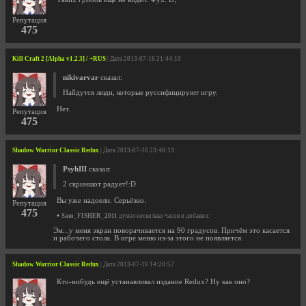
Репутация
475
Kill Craft 2 [Alpha v1.2.3] / +RUS
| Дата 2013-07-16 21:44:10
nikivarvar
сказал:
Найдутся люди, которые руссифицируют игру.
Нет.
Репутация
475
Shadow Warrior Classic Redux
| Дата 2013-07-16 23:40:19
PsyhIII
сказал:
2 скриншот радует!:D
Вы уже надоели. Серьёзно.
Репутация
475
•
Sam_FISHER_2011
думал несколько часов и добавил:
Эм...у меня экран поворачивается на 90 градусов. Причём это касается
и рабочего стола. В игре меню из-за этого не появляется.
Shadow Warrior Classic Redux
| Дата 2013-07-16 14:20:52
Кто-нибудь ещё устанавливал издание Redux? Ну как оно?