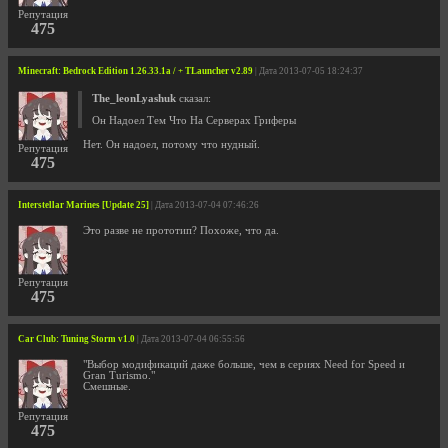
Репутация
475
Minecraft: Bedrock Edition 1.26.33.1a / + TLauncher v2.89
| Дата 2013-07-05 18:24:37
The_leonLyashuk
сказал:
Он Надоел Тем Что На Серверах Гриферы
Нет. Он надоел, потому что нудный.
Репутация
475
Interstellar Marines [Update 25]
| Дата 2013-07-04 07:46:26
Это разве не прототип? Похоже, что да.
Репутация
475
Car Club: Tuning Storm v1.0
| Дата 2013-07-04 06:55:56
"Выбор модификаций даже больше, чем в сериях Need for Speed и
Gran Turismo."
Смешные.
Репутация
475