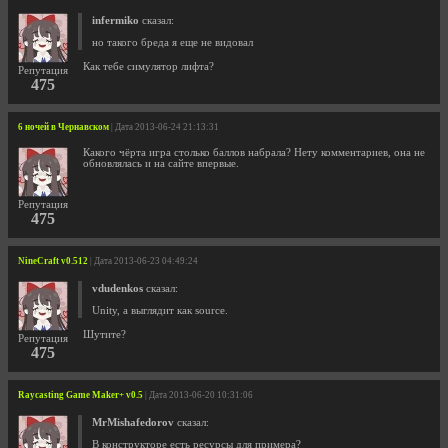
infermiko
сказал:
но такого бреда я еще не видовал
Как тебе симулятор лифта?
Репутация
475
6 ночей в Чернавском
| Дата 2013-06-24 21:13:31
Какого чёрта игра cтолько баллов набрала? Нету комментариев, она не
обновлялась и на сайте впервые.
Репутация
475
NineCraft v0.512
| Дата 2013-06-23 04:49:24
vdudenkos
сказал:
Unity, а выглядит как source.
Шутите?
Репутация
475
Raycasting Game Maker+ v0.5
| Дата 2013-06-20 10:31:06
MrMishafedorov
сказал:
В конструкторе есть ресурсы для примера?