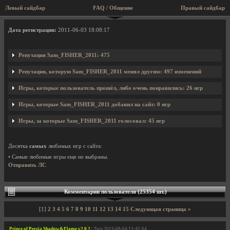
Левый сайдбар
FAQ / Общение
Правый сайдбар
Профиль пользователя Sam_FISHER_2011
Дата регистрации:
2011-06-03 18:08:17
Репутация Sam_FISHER_2011: 475
Репутация, которую Sam_FISHER_2011 менял другим: 497 изменений
Игры, которые пользователь прошёл, либо очень понравились: 26 игр
Игры, которые Sam_FISHER_2011 добавил на сайт: 0 игр
Игры, за которые Sam_FISHER_2011 голосовал: 45 игр
Десятка
самых
любимых игр с сайта:
• Самые любимые игры еще не выбраны.
Отправить ЛС
Комментарии пользователя (25354 шт.)
[1]
2
3
4
5
6
7
8
9
10
11
12
13
14
15
Следующая страница »
Prince of Persia Shadow&Flame v2.0.2
| Дата 2013-08-04 13:45:04