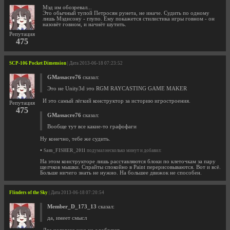
Мэд им обозревал...
Это обычный тупой Петросян рунета, не иначе. Судить по одному
лишь Мэдисону - глупо. Ему покажется стилистика игры говном - он
назовёт говном, и начнёт шутить.
Репутация
475
SCP-106 Pocket Dimension
| Дата 2013-06-18 07:23:52
GMassacre76
сказал:
Это не Unity3d это RGM RAYCASTING GAME MAKER
И это самый лёгкий конструктор за историю игростроения.
Репутация
475
GMassacre76
сказал:
Вообще тут все какие-то графофаги
Ну конечно, тебе же судить.
•
Sam_FISHER_2011
подумал несколько минут и добавил:
На этом конструкторе лишь расставляются блоки по клеточкам за пару
щелчков мышки. Спрайты спокойно в Paint перерисовываются. Вот и всё.
Больше ничего знать не нужно. На большее движок не способен.
Flinders of the Sky
| Дата 2013-06-18 07:20:54
Member_D_173_13
сказал:
да, имеет смысл