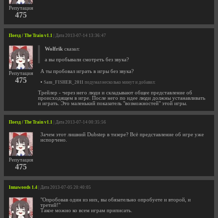
Репутация
475
Поезд / The Train v1.1
| Дата 2013-07-14 13:36:47
Wolfrik
сказал:
а вы пробывали смотреть без звука?
А ты пробовал играть в игры без звука?
Репутация
475
•
Sam_FISHER_2011
подумал несколько минут и добавил:
Трейлер - через него люди и складывают общее представление об
происходящем в игре. После него по идее люди должны устанавливать
и играть. Это маленький показатель "возможностей" этой игры.
Поезд / The Train v1.1
| Дата 2013-07-14 00:35:56
Зачем этот лишний Dubstep в тизере? Всё представление об игре уже
испорчено.
Репутация
475
Innawoods 1.4
| Дата 2013-07-05 20:40:05
"Опробовав один из них, вы обязательно опробуете и второй, и
третий!"
Такое можно ко всем играм приписать.