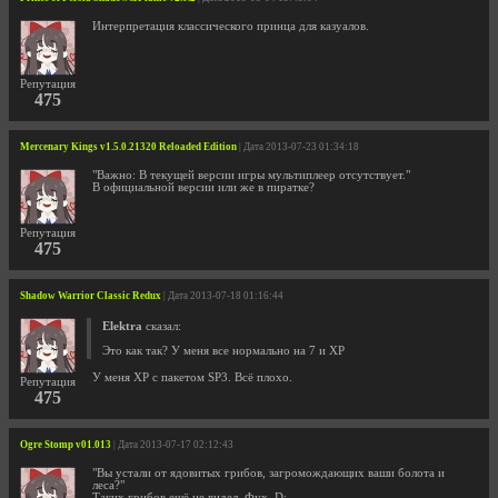
Интерпретация классического принца для казуалов.
Репутация
475
Mercenary Kings v1.5.0.21320 Reloaded Edition
| Дата 2013-07-23 01:34:18
"Важно: В текущей версии игры мультиплеер отсутствует."
В официальной версии или же в пиратке?
Репутация
475
Shadow Warrior Classic Redux
| Дата 2013-07-18 01:16:44
Elektra
сказал:
Это как так? У меня все нормально на 7 и XP
У меня XP c пакетом SP3. Всё плохо.
Репутация
475
Ogre Stomp v01.013
| Дата 2013-07-17 02:12:43
"Вы устали от ядовитых грибов, загромождающих ваши болота и
леса?"
Таких грибов ещё не видел. Фух. D;