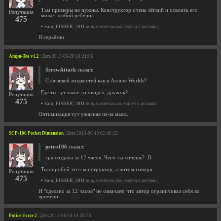
Там примеры не нужны. Конструктор очень лёгкий и освоить его
Репутация
может любой ребёнок.
475
•
Sam_FISHER_2011
подумал несколько секунд и добавил:
Я серьёзно.
Ampu-Tea v1.2
| Дата 2013-06-20 10:21:06
ScrewAttack
сказал:
С физикой жидкостей как в Arcane Worlds?
Где ты тут такое то увидел, дружок?
Репутация
475
•
Sam_FISHER_2011
подумал несколько минут и добавил:
Оптимизация тут ужасная из-за мыла.
SCP-106 Pocket Dimension
| Дата 2013-06-19 02:49:12
petro106
сказал:
гра создана за 12 часов. Чего ты хочешь? :D
Ты опробуй этот конструктор, а потом говори.
Репутация
475
•
Sam_FISHER_2011
подумал несколько секунд и добавил:
И "сделано за 12 часов" не означает, что автор ограничивал себя во
времени.
Police Force 2
| Дата 2013-06-18 19:39:33