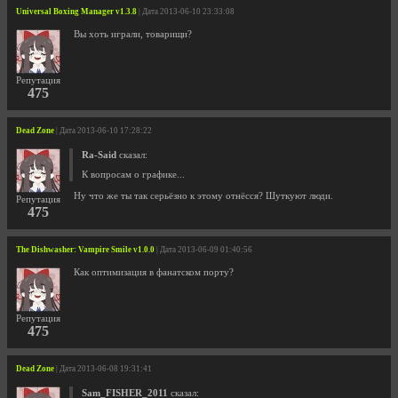
Universal Boxing Manager v1.3.8
| Дата 2013-06-10 23:33:08
Вы хоть играли, товарищи?
Репутация
475
Dead Zone
| Дата 2013-06-10 17:28:22
Ra-Said
сказал:
К вопросам о графике...
Ну что же ты так серьёзно к этому отнёсся? Шуткуют люди.
Репутация
475
The Dishwasher: Vampire Smile v1.0.0
| Дата 2013-06-09 01:40:56
Как оптимизация в фанатском порту?
Репутация
475
Dead Zone
| Дата 2013-06-08 19:31:41
Sam_FISHER_2011
сказал: