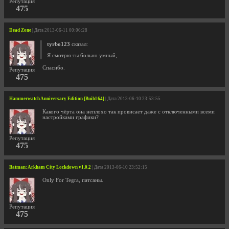
Репутация
475
Dead Zone
| Дата 2013-06-11 00:06:28
tyrbo123
сказал:
Я смотрю ты больно умный,
Cпасибо.
Репутация
475
Hammerwatch Anniversary Edition [Build 64]
| Дата 2013-06-10 23:53:55
Какого чёрта она неплохо так провисает даже с отключенными всеми
настройками графики?
Репутация
475
Batman: Arkham City Lockdown v1.0.2
| Дата 2013-06-10 23:52:15
Only For Tegra, патсаны.
Репутация
475