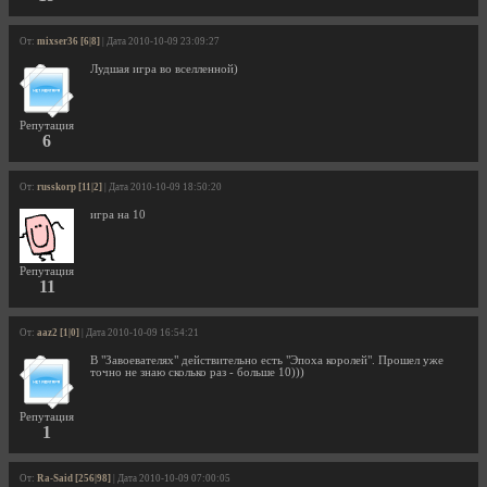
От:
mixser36 [6|8]
| Дата 2010-10-09 23:09:27
Лудшая игра во вселленной)
Репутация
6
От:
russkorp [11|2]
| Дата 2010-10-09 18:50:20
игра на 10
Репутация
11
От:
aaz2 [1|0]
| Дата 2010-10-09 16:54:21
В "Завоевателях" действительно есть "Эпоха королей". Прошел уже
точно не знаю сколько раз - больше 10)))
Репутация
1
От:
Ra-Said [256|98]
| Дата 2010-10-09 07:00:05