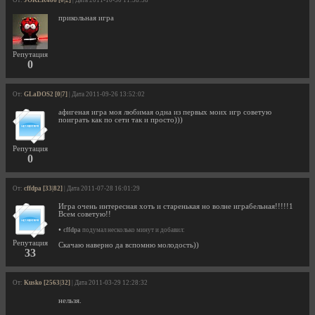
От:
JOKER486 [0|2]
| Дата 2011-10-30 11:58:58
прикольная игра
Репутация
0
От:
GLaDOS2 [0|7]
| Дата 2011-09-26 13:52:02
афигеная игра моя любимая одна из первых моих игр советую
поиграть как по сети так и просто)))
Репутация
0
От:
cffdpa [33|82]
| Дата 2011-07-28 16:01:29
Игра очень интересная хоть и старенькая но волне играбельная!!!!!1
Всем советую!!
•
cffdpa
подумал несколько минут и добавил:
Репутация
Скачаю наверно да вспомню молодость))
33
От:
Kusko [2563|32]
| Дата 2011-03-29 12:28:32
нельзя.