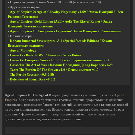
• Оценка игроков / Game Score:
10.0
из
10
(всего голосов:
10
)
• Другие части игры:
-
Age of Empires 2: Age of Chivalry Hegemony v1.69 / Эпоха Империй 2: Век
Рыцарей Гегемония
-
Age of Empires: Gold Edition (AoE + AoE: The Rise of Rome) / Эпоха
Империй. Золотая коллекция
-
Age of Empires II: Conquerors Expansion/ Эпоха Империй 2: Завоеватели
• Похожие игры:
-
Kohan: Immortal Sovereigns v1.3.4 (Special Awards Edition) / Кохан:
Бессмертные правители
-
Age of Mythology
-
Cossacks - Back To War / Казаки - Снова Война
-
Cossacks: European Wars v1.15 / Казаки: Европейские войны v1.15
-
Cossacks: The Art of War / Казаки: Последний Довод Королей v1.29
-
Tzar: The Burden Of The Crown v1.0 / Огнем и мечом v1.0
-
The Fertile Crescent v0.6.8.5b
-
Defenders of Iduna Beta v0.3.2
Age of Empires II: The Age of Kings
- продолжение культовой стратегии -
Age of
Empires
. В игре имеется трехмерная графика, отлично прорисованные движения
персонажей, разросшееся "древо" технологий, многочисленные отличия для каждой
из сторон и уникальные юниты. Воевать теперь придется в Средневековье. Игра в
доступной форме моделирует псевдоисторический мир: все аспекты жизни
достаточно условны, но, тем не менее, реалистичны.