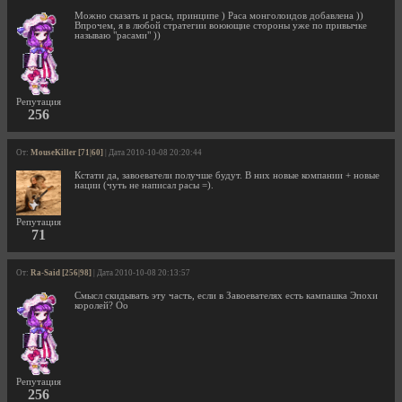
Можно сказать и расы, принципе ) Раса монголоидов добавлена ))
Впрочем, я в любой стратегии воюющие стороны уже по привычке
называю "расами" ))
Репутация
256
От:
MouseKiller [71|60]
| Дата 2010-10-08 20:20:44
Кстати да, завоеватели получше будут. В них новые компании + новые
нации (чуть не написал расы =).
Репутация
71
От:
Ra-Said [256|98]
| Дата 2010-10-08 20:13:57
Смысл скидывать эту часть, если в Завоевателях есть кампашка Эпохи
королей? Оо
Репутация
256