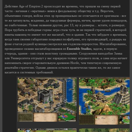
Действие Age of Empires 2 происходит во времена, что пришли на смену первой
части - начиная с «мрачных» веков к феодальному обществу и т.д. Впрочем,
объективно говоря, войска этих эр принципиально не отличаются от оригинала - все
те же катапульты, всадники, да тщедушные фермеры, ничем, кроме удоев помидоров,
не озабоченные. Только названия другие, рас 13, ну и размеры… кстати, о размерах.
Пора трубить в победные горны: игра стала чуть ли не первой стратегией, в которой
юниты наконец-то имеют тот же масштаб, что и здания. Так что забудьте о временах,
когда танк своими габаритами покрывал полфабрики, его производящей, а рыцарь на
фоне очагов родной кузницы смотрелся как годзилла-переросток. Масштабирование,
проведенное силами масштабировщиков из
Ensemble Studios
, задело, в первую
очередь, здания - они стали воистину громадными. Сооружения наподобие Замка
или Университета отгрызут у вас изрядную толику игрового поля, а сама игра начнет
напоминать скорее очаровательную древнюю Horde, чем типичную современную
риалтайм-стратегию. Однако движок остался практически таким же, то же самое
касается и системных требований.