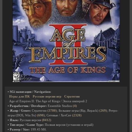
• SGi навигация / Navigation:
Игры для ПК
Русские версии игр
Стратегии
Age of Empires II: The Age of Kings / Эпоха империй 2
• Разработчик / Developer:
Ensemble Studios
(4)
• Жанр / Genre:
Стратегии
(3780)
; Большие игры (Rip, Repack)
(269)
; Ретро-
игры (DOS, Win 9x)
(690)
; Сетевые / ХотСит
(2320)
• Язык:
Русская версия
(8412)
• Тип игры / Game Type:
Полная версия (установи и играй)
• Размер / Size:
199.45 Мб.