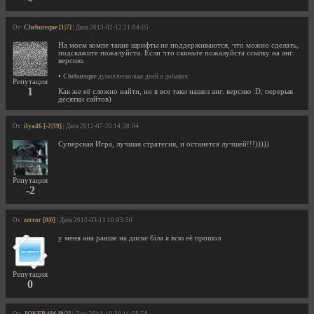
От:
Chebureque [1|7]
| Дата 2013-02-12 21:04:05
На моем компе такие шрифты не поддерживаются, что можно сделать,
подскажите пожалуйста. Если что скиньте пожалуйста ссылку на анг.
версию.
•
Chebureque
думал несколько дней и добавил:
Репутация
1
Как же её сложно найти, но я все таки нашел анг. версию :D, перерыв
десятки сайтов)
От:
ilya46 [-2|39]
| Дата 2012-07-20 14:28:04
Суперская Игра, лучшая стратегия, и останется лучшей!!!)))))
Репутация
-2
От:
zerror [0|0]
| Дата 2012-03-11 10:03:50
у меня ана ранше на диске біла я всю её прошол
Репутация
0