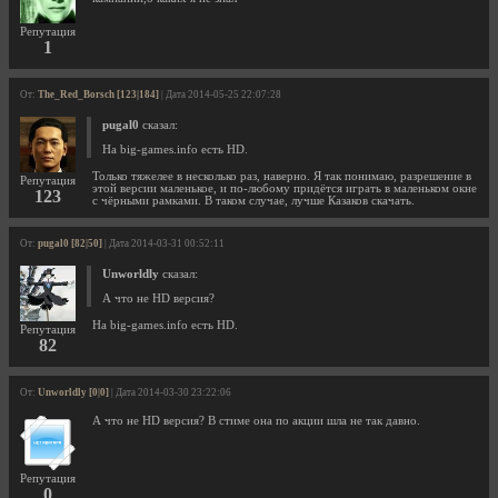
Репутация
1
От:
The_Red_Borsch [123|184]
| Дата 2014-05-25 22:07:28
pugal0
сказал:
На big-games.info есть HD.
Только тяжелее в несколько раз, наверно. Я так понимаю, разрешение в
Репутация
этой версии маленькое, и по-любому придётся играть в маленьком окне
123
с чёрными рамками. В таком случае, лучше Казаков скачать.
От:
pugal0 [82|50]
| Дата 2014-03-31 00:52:11
Unworldly
сказал:
А что не HD версия?
На big-games.info есть HD.
Репутация
82
От:
Unworldly [0|0]
| Дата 2014-03-30 23:22:06
А что не HD версия? В стиме она по акции шла не так давно.
Репутация
0