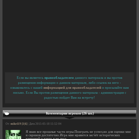
Если вы являетесь
правообладателем
данного материала и вы против
размещения информации о данном материале, либо ссылок на него -
ознакомьтесь с нашей
информацией для правообладателей
и присылайте нам
письмо. Если Вы против размещения данного материала - администрация с
радостью пойдет Вам на встречу!
Комментарии игроков (26 шт.)
От:
mike119 [1|6]
| Дата 2015-05-18 15:52:04
Я знаю все прошлые части игры.Поиграть не успел,но для оценки мне
и скринов достаточно.Игра мне нравится засчёт исторических
кампаний,о каких я не знал