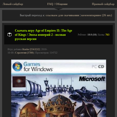
Левый сайдбар
FAQ / Общение
Пра
Описание игры, скриншоты, видео
Быстрый переход к:
ссылкам для скачивания
|
комментариям (26 шт.)
Скачать игру Age of Empires II: The Age
of Kings / Эпоха империй 2 - полная
Рейтинг:
10.0 (10)
| Баллы:
763
русская версия
Игру добавил
Kusko [2563|32]
| 2010-
10-08 |
Стратегии (3780)
| Просмотров: 114752