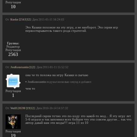
Репутация
10
От:
Kusko [2563|32]
| Дата 2011-01-11 16:24:03
Это Казаки похожие на эту игру, а не наоборот. Эта серия игр
первооткрыватель такого рода стратегий.
Группа:
Редактор
Репутация
2563
От:
JonKonstantin [1|2]
| Дата 2011-01-11 15:52:52
она че то похожа на игру Казаки я скачаю
•
JonKonstantin
подумал несколько секунд и добавил:
чем то
Репутация
1
От:
Wolf120590 [19|12]
| Дата 2010-10-14 14:57:32
Последний скрин точно это по-ходу это какой-то мод... Я эту игру лет
5-6 игралл и так запомнил всех бойцов что эти совсем другие... так что
автор давай нам эти моды!!! игра 11 из 10
Репутация
19