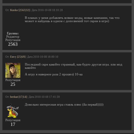
От:
Kusko [2563|32]
| Дата 2010-10-08 18:10:28
В планах у меня добавлять всякие моды, новые кампании, так что
может и найдешь в одном с дополнений тот скрин в игре)
Группа:
Редактор
Репутация
2563
От:
Envy [25|69]
| Дата 2010-10-08 18:00:10
Последний скрн какойто странный, как-будто другая игра. или мод
какойто
А игру я наверное раза 2 прошел) 10-ка
Репутация
25
От:
berkut [17|14]
| Дата 2010-10-08 17:41:39
Довольно интересная игра ставль плюс (йа первай)))))
Репутация
17