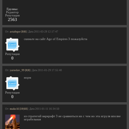
Группа:
Редактор
Репутация
2563
От:
astafegor [0|0]
| Дата 2011-03-29 12:17:47
скиньте на сайт Age of Empires 3 пожалуйста
Репутация
0
От:
yaroslav_99 [0|0]
| Дата 2011-01-29 17:55:40
норм
Репутация
0
От:
maksAl [10|68]
| Дата 2011-01-11 16:34:50
из стратегий варкрафт 3 не сравниться ни с чем но эта игруля вполне
играбельная