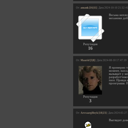
От:
amank [16|11]
| Дата 2024-10-10 21:32:4
Весьма неплох
механики доба
Репутация
16
От:
Maarid [3|8]
| Дата 2024-08-18 17:47:19
Я примерно та
момент, нахо
вызывает у ме
разработчико
пазл. Правда
проигрыша. Н
Репутация
3
От:
ArsvaargHoyk [18|23]
| Дата 2024-05-27
Выглядит дов