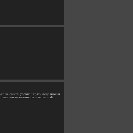
но не совсем удобно играть когда иконки
ошая чем то напомнила мне Starcraft