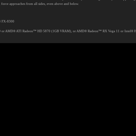
g force approaches from all sides, even above and below.
X8 FX-8300
0 or AMD® ATI Radeon™ HD 5870 (1GB VRAM), or AMD® Radeon™ RX Vega 11 or Intel® H