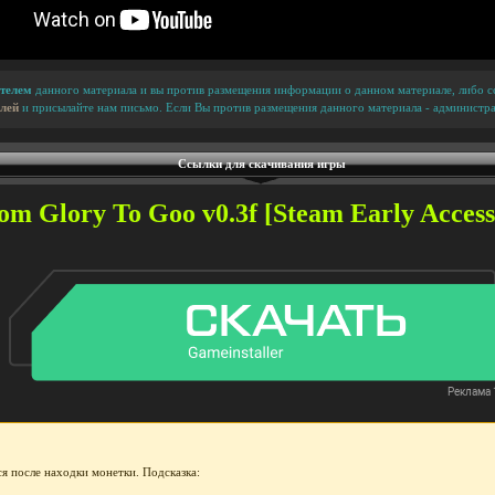
телем
данного материала и вы против размещения информации о данном материале, либо сс
лей
и присылайте нам письмо. Если Вы против размещения данного материала - администра
Ссылки для скачивания игры
m Glory To Goo v0.3f [Steam Early Access]
я после находки монетки. Подсказка: