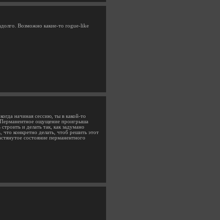
адолго. Возможно какие-то rogue-like
когда начиная сессию, ты в какой-то
я. Перманентное ощущение проигрыша
строить и делать так, как задумано
 что конкретно делать, чтоб решить этот
растянутое состояние перманентного