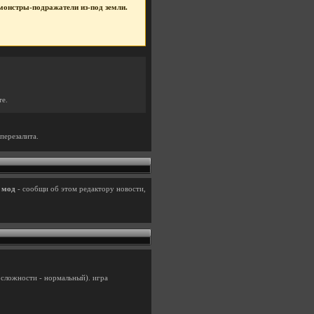
е монстры-подражатели из-под земли.
те.
перезалита.
и
мод
- сообщи об этом редактору новости,
 сложности - нормальный). игра