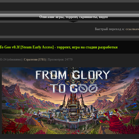
Описание игры, торрент, скриншоты, видео
Быстрый переход к:
ссылкам
o Goo v0.3f [Steam Early Access] - торрент, игра на стадии разработки
05-24 (обновлено) |
Стратегии (3781)
| Просмотров: 24779