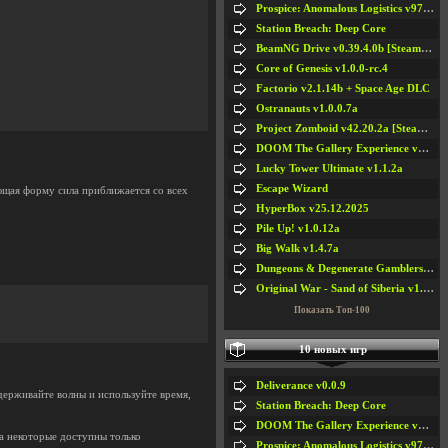
Prospice: Anomalous Logistics v97 [Playtest]
]
Station Breach: Deep Core
BeamNG Drive v0.39.4.0b [Steam Early Access]
Core of Genesis v1.0.0-rc.4
Factorio v2.1.14b + Space Age DLC
Ostranauts v1.0.0.7a
Project Zomboid v42.20.2a [Steam Early Access]
DOOM The Gallery Experience v1.4.2
Lucky Tower Ultimate v1.1.2a
Escape Wizard
ющая форму сила приближается со всех
HyperBox v25.12.2025
Pile Up! v1.0.12a
Big Walk v1.4.7a
Dungeons & Degenerate Gamblers v2.0.2a
Original War - Sand of Siberia v1.6.30
Показать Топ-100
10 новых игр
Deliverance v0.0.9
Сдерживайте волны и используйте время,
Station Breach: Deep Core
DOOM The Gallery Experience v1.4.2
а некоторые доступны только
Prospice: Anomalous Logistics v97 [Playtest]