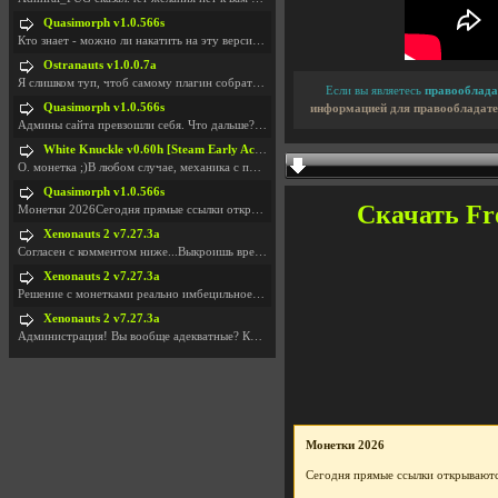
Quasimorph v1.0.566s
Кто знает - можно ли накатить на эту версию моды?
Ostranauts v1.0.0.7a
Я слишком туп, чтоб самому плагин собрать. И что-т
Если вы являетесь
правооблада
Quasimorph v1.0.566s
информацией для правообладате
Админы сайта превзошли себя. Что дальше? Засунь се
White Knuckle v0.60h [Steam Early Access]
О. монетка ;)В любом случае, механика с поиском мо
Quasimorph v1.0.566s
Скачать Fro
Монетки 2026Сегодня прямые ссылки открываются посл
Xenonauts 2 v7.27.3a
Согласен с комментом ниже...Выкроишь время чтобы з
Xenonauts 2 v7.27.3a
Решение с монетками реально имбецильное. Как сдела
Xenonauts 2 v7.27.3a
Администрация! Вы вообще адекватные? Какие монетки
Монетки 2026
Сегодня прямые ссылки открываютс