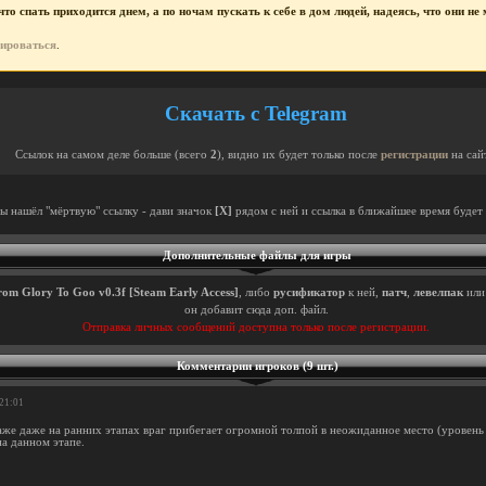
то спать приходится днем, а по ночам пускать к себе в дом людей, надеясь, что они н
рироваться
.
Скачать с Telegram
Ссылок на самом деле больше (всего
2
), видно их будет только после
регистрации
на сай
ты нашёл "мёртвую" ссылку - дави значок
[X]
рядом с ней и ссылка в ближайшее время будет 
Дополнительные файлы для игры
rom Glory To Goo v0.3f [Steam Early Access]
, либо
русификатор
к ней,
патч
,
левелпак
ил
он добавит сюда доп. файл.
Отправка личных сообщений доступна только после регистрации.
Комментарии игроков (9 шт.)
:21:01
даже даже на ранних этапах враг прибегает огромной толпой в неожиданное место (уровень
на данном этапе.