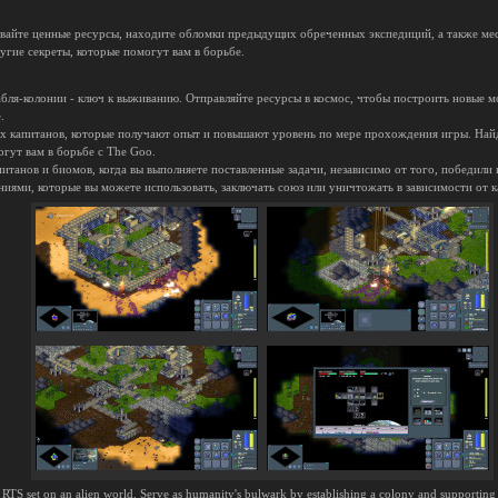
вайте ценные ресурсы, находите обломки предыдущих обреченных экспедиций, а также ме
угие секреты, которые помогут вам в борьбе.
бля-колонии - ключ к выживанию. Отправляйте ресурсы в космос, чтобы построить новые мо
.
х капитанов, которые получают опыт и повышают уровень по мере прохождения игры. Найд
гут вам в борьбе с The Goo.
питанов и биомов, когда вы выполняете поставленные задачи, независимо от того, победили 
ниями, которые вы можете использовать, заключать союз или уничтожать в зависимости от к
RTS set on an alien world. Serve as humanity's bulwark by establishing a colony and supporting yo