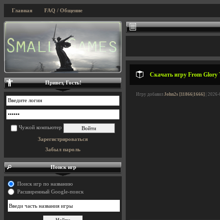
Главная
FAQ / Общение
Скачать игру From Glory T
Привет, Гость!
Игру добавил
John2s [11866|1666]
| 2026-
Чужой компьютер
Зарегистрироваться
Забыл пароль
Поиск игр
Поиск игр по названию
Расширенный Google-поиск