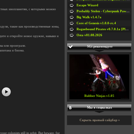
Escape Wizard
стных инопланетян, с которыми можно
Probably Stolen - Cyberpunk Pawnshop Simulator v048c [Playtest]
Big Walk v1.4.7a
Core of Genesis v1.0.0-rc.4
дули, такие как производственные зоны,
Roguebound Pirates v0.7.0.1a [Playtest]
Osta v01.08.2026
ите и откройте новое оружие, навыки и
вы или проиграли.
SGi рекомендует
апитана и биома.
#5
#6
#7
#8
Rubber Ninjas v1.05
Мы в социалках
Скрыть правый сайдбар »
ur colonists still in orbit. But beware, for