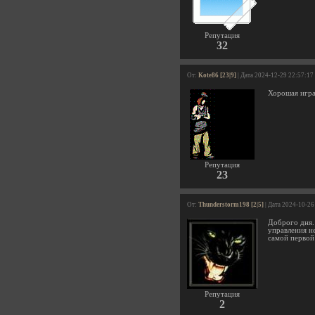
Репутация
32
От:
Kote86 [23|9]
| Дата 2024-12-29 22:57:17
Хорошая игра
Репутация
23
От:
Thunderstorm198 [2|5]
| Дата 2024-10-26
Доброго дня.
управления н
самой первой
Репутация
2