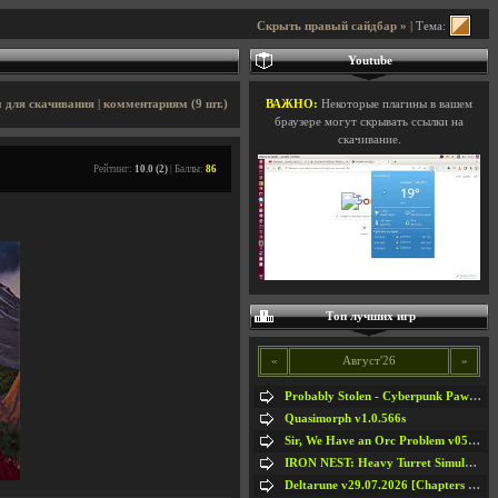
Скрыть правый сайдбар »
| Тема:
Youtube
 для скачивания
|
комментариям (9 шт.)
ВАЖНО:
Некоторые плагины в вашем
браузере могут скрывать ссылки на
скачивание.
Рейтинг:
10.0 (2)
| Баллы:
86
Топ лучших игр
«
Август'26
»
Probably Stolen - Cyberpunk Pawnshop Simulator v048c [Playtest]
Quasimorph v1.0.566s
Sir, We Have an Orc Problem v05.08.2026
IRON NEST: Heavy Turret Simulator v1.0a
Deltarune v29.07.2026 [Chapters 1-5] / + RUS [Chapters 1-5]