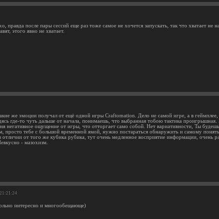
1
о, правда после пары сессий еще раз тоже самое не хочется запускать, так что хватает не н
вят, этого явно не хватает.
кие же эмоции получал от ещё одной игры Craftomation. Дело не самой игре, а в геймплее, 
дясь где-то чуть дальше от начала, понимаешь, что выбранная тобою тактика проигрышна
ня негативное ощущение от игры, что отторгает само собой. Нет вариативности, Ты будешь 
м, просто тебе с большой временной ямой, нужно постараться обнаружить и самому понять,
 в отличии от того же кубика рубика, тут очень медленное восприятие информации, очень 
евкусно - мазохизм.
 21:21:24
ольно интересно и многообещающе)