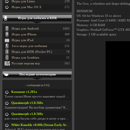
Игры для Linux
239
The Goo, a relentless and shape-shiftin
Игры для Mac OS X
272
MINIMUM:
OS: 64-bit Windows 10 or above
Игры для мобилок и КПК
Processor: Intel Core i5 6400 / AMD 
Memory: 4 GB RAM
Игры для Android
1683
Graphics: Nvidia® GeForce™ GTX 46
Игры для iPhone
309
Storage: 2 GB available space
Игры для iPad
24
Java-игры для мобилки
231
Игры для КПК (Pocket PC)
78
Игры для Symbian
51
Русские версии игр
563
Последние комментарии
+ сообщения из FAQ
Katanaut v1.201a
Torent сказал:Меня просто накаляют порой речи о то
Quasimorph v1.0.566s
Администрация! Вы вообще адекватные? Какие монетки
Quasimorph v1.0.566s
patr сказал:Засунь себе дилдо в жопу и пришли фотк
White Knuckle v0.60h [Steam Early Access]
Admiral_PUG сказал:чет желания нет к вам сюда захо