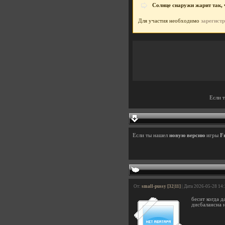
Солнце снаружи жарит так, ч
Для участия необходимо
зарегист
Если 
Если ты нашел
новую версию
игры
F
От:
small-pussy [32|11]
| Дата 2026-05-28 14
бесит когда 
дисбалансна 