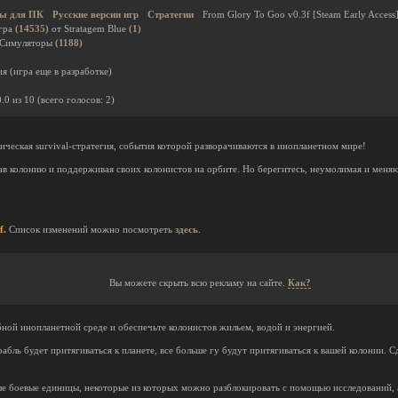
ы для ПК
Русские версии игр
Стратегии
From Glory To Goo v0.3f [Steam Early Access
гра
(14535)
от Stratagem Blue
(1)
 Симуляторы
(1188)
я (игра еще в разработке)
0.0
из
10
(всего голосов:
2
)
ическая survival-стратегия, события которой разворачиваются в инопланетном мире!
ав колонию и поддерживая своих колонистов на орбите. Но берегитесь, неумолимая и меня
f.
Список изменений можно посмотреть
здесь
.
Вы можете скрыть всю рекламу на сайте.
Как?
ной инопланетной среде и обеспечьте колонистов жильем, водой и энергией.
рабль будет притягиваться к планете, все больше гу будут притягиваться к вашей колонии. 
ые боевые единицы, некоторые из которых можно разблокировать с помощью исследований, 