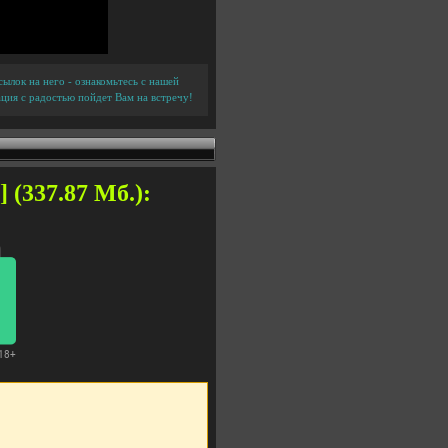
ылок на него - ознакомьтесь с нашей
ция с радостью пойдет Вам на встречу!
 (337.87 Мб.):