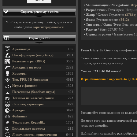
• SGi навигация / Navigation:
Игр
• Разработчик / Developer:
Инди-и
Скрыть рекламу с сайта
• Жанр / Genre:
Стратегии
(3781)
;
• Язык:
Русская версия
(8412)
Чтоб скрыть всю рекламу с сайта, для начала
• Тип игры / Game Type:
Beta-верси
необходимо
зарегистрироваться
.
• Размер / Size:
337.87 Мб.
• Оценка игроков / Game Score:
1
Игры для PC
Арканоиды
155
From Glory To Goo
- научно-фантаст
Платформеры (вид сбоку)
3991
Станьте оплотом человечества, основ
Ролевые игры (RPG)
3507
сторон, даже сверху и снизу.
Аркадные шутеры
2292
Уже на РУССКОМ языке!
Хорроры
1885
Игра обновлена с версии 0.3a до 0.3
Тир, FPS, 3D-бродилки
4015
Игры с физикой
1308
Песочницы (Sandbox-игры)
1404
Техника на колесах, гонки
1223
Леталки, скроллеры
1029
Аркады
3070
Расширяйте свою колонию во враждеб
Файтинги
625
По мере того как ваш космический ко
Текстовые, Roguelike
1701
когда все спокойно.
Визуальные новеллы
215
Набирайте и создавайте разнообразн
Я ищу, квесты, приключения
6441