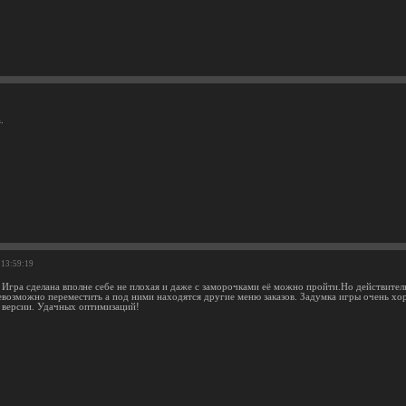
.
 13:59:19
 Игра сделана вполне себе не плохая и даже с заморочками её можно пройти.Но действитель
евозможно переместить а под ними находятся другие меню заказов. Задумка игры очень хор
 версии. Удачных оптимизаций!