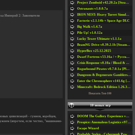
Project Zomboid v42.20.2a [Steam Early Access]
Ostranauts v1.0.0.7a
IRON NEST: Heavy Turret Simulator v1.0a
оха Империй 2: Завоеватели
Factorio v2.1.14b + Space Age DLC
Big Walk v1.4.7a
Pile Up! v1.0.12a
Lucky Tower Ultimate v1.1.1a
BeamNG Drive v0.39.2.1b [Steam Early Access]
HyperBox v25.12.2025
Dwarf Fortress v53.16a / + Русская Версия v50.12a
Crisis Response v0.10a / Blood & Bullet
Roguebound Pirates v0.7.0.1a [Playtest]
Dungeons & Degenerate Gamblers v2.0.2a
Enter the Chronosphere v141.6g [Steam Early Access]
Minecraft: Bedrock Edition 1.26.33.1a / + TLauncher v2.89
Показать Топ-100
10 новых игр
DOOM The Gallery Experience v1.4.2
новых цивилизаций - гуннов, корейцев,
ружием (впрочем, если честно, "машинами-
Prospice: Anomalous Logistics v97 [Playtest]
Escape Wizard
Probably Stolen - Cyberpunk Pawnshop Simulator v048c [Playtest]