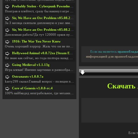
Probably Stolen - Cyberpunk Pawnshop Simulator v048c [Playtest]
Поиграв в плейтест, сразу бы накинул игре наивысши
Sir, We Have an Orc Problem v05.08.2026
За 3 месяца склепали дипломную и уже лям двести ба
Sir, We Have an Orc Problem v05.08.2026
Дипломная работа?Да тут 120000 орков путь выбирают
1916: The War You Never Knew
Очень хороший хоррор. Жаль что он не получил должн
Если вы являетесь
правооблада
Hollywood Animal v0.8.72ea [Steam Early Access]
информацией для правообладате
Не знаю как сейчас, но года полтора назад игра был
Going Medieval v1.1.13g
Игра клевая! Именно картинки и разнообразия в стро
Ostranauts v1.0.0.7a
karry299 сказал:Главный вопрос - полиция по-прежне
Скачать A
Core of Genesis v1.0.0-rc.4
100% вайбкодед неиграбельное, где механики знает т
Если 