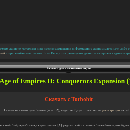
телем
данного материала и вы против размещения информации о данном материале, либо сс
лей
и присылайте нам письмо. Если Вы против размещения данного материала - администра
Ссылки для скачивания игры
ge of Empires II: Conquerors Expansion (
Скачать с Turbobit
Ссылок на самом деле больше (всего
2
), видно их будет только после
регистрации
на сай
ты нашёл "мёртвую" ссылку - дави значок
[X]
рядом с ней и ссылка в ближайшее время будет 