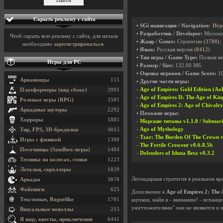
Скрыть рекламу с сайта
• SGi навигация / Navigation:
Игр
• Разработчик / Developer:
Microso
Чтоб скрыть всю рекламу с сайта, для начала
• Жанр / Genre:
Стратегии
(3780)
;
необходимо
зарегистрироваться
.
• Язык:
Русская версия
(8412)
• Тип игры / Game Type:
Полная ве
Игры для PC
• Размер / Size:
132.00 Мб.
• Оценка игроков / Game Score:
1
Арканоиды
155
• Другие части игры:
-
Age of Empires: Gold Edition (A
Платформеры (вид сбоку)
3991
-
Age of Empires II: The Age of Ki
Ролевые игры (RPG)
3505
-
Age of Empires 2: Age of Chival
Аркадные шутеры
2292
• Похожие игры:
Хорроры
1885
-
Морские титаны v1.1.0 / Submari
-
Age of Mythology
Тир, FPS, 3D-бродилки
4015
-
Tzar: The Burden Of The Crown v
Игры с физикой
1308
-
The Fertile Crescent v0.6.8.5b
Песочницы (Sandbox-игры)
1404
-
Defenders of Iduna Beta v0.3.2
Техника на колесах, гонки
1223
Леталки, скроллеры
1029
Легендарная стратегия в реальном в
Аркады
3070
Файтинги
625
Дополнение к
Age of Empires 2: The 
Текстовые, Roguelike
1701
ацтеков, майя и - внимание! - испан
уничтожителями" они не являются и их
Визуальные новеллы
215
Я ищу, квесты, приключения
6441