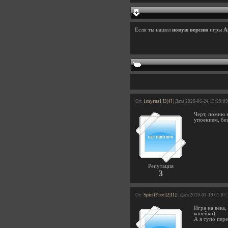
Если ты нашел
новую версию
игры
A
От:
1myrus1 [3|4]
| Дата 2026-06-24 13:29:09
Черт, помню к
упоением, без
Репутация
3
От:
SpiritFree [2|11]
| Дата 2019-03-19 01:07
Игра на века,
копейки)
А я тупо пер