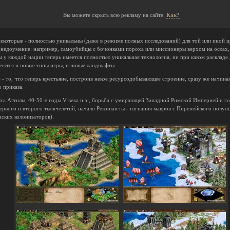
Вы можете скрыть всю рекламу на сайте.
Как?
которые - полностью уникальны (даже в режиме полных исследований) для той или иной ц
ь недоумение: например, самоубийцы с бочонками пороха или миссионеры верхом на ослах,
 у каждой нации теперь имеется полностью уникальная технология, ни при каком раскладе
еются и новые типы игры, и новые ландшафты.
- то, что теперь крестьяне, построив некое ресурсодобывающее строение, сразу же начина
 приказа.
оха Аттилы, 40-50-е годы V века н.э., борьба с умирающей Западной Римской Империей и го
рвого и второго тысячелетий, начало Реконкисты - изгнания мавров с Пиренейского полуос
нских колонизаторов).