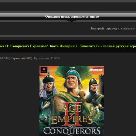
Описание игры, скриншоты, видео
Быстрый переход к:
ссылкам 
res II: Conquerors Expansion/ Эпоха Империй 2: Завоеватели - полная русская вер
9-12-16 |
Стратегии (3780)
| Просмотров: 117036