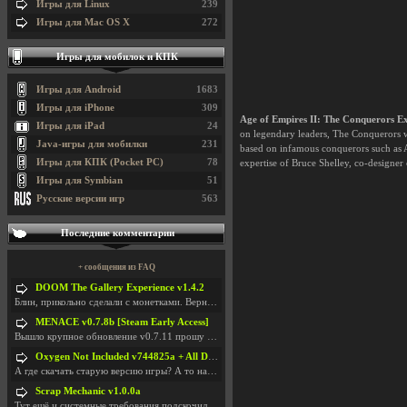
Игры для Linux
239
Игры для Mac OS X
272
Игры для мобилок и КПК
Игры для Android
1683
Игры для iPhone
309
Age of Empires II: The Conquerors E
Игры для iPad
24
on legendary leaders, The Conquerors wi
Java-игры для мобилки
231
based on infamous conquerors such as 
Игры для КПК (Pocket PC)
78
expertise of Bruce Shelley, co-designer
Игры для Symbian
51
Русские версии игр
563
Последние комментарии
+ сообщения из FAQ
DOOM The Gallery Experience v1.4.2
Блин, прикольно сделали с монетками. Вернулся в св
MENACE v0.7.8b [Steam Early Access]
Вышло крупное обновление v0.7.11 прошу обновить
Oxygen Not Included v744825a + All DLC
А где скачать старую версию игры? А то на новой но
Scrap Mechanic v1.0.0a
Тут ещё и системные требования подскочили. Если не