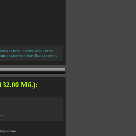
ылок на него - ознакомьтесь с нашей
ция с радостью пойдет Вам на встречу!
132.00 Мб.):
те.
перезалита.