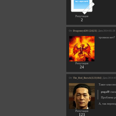
Репутация
2
От:
Dragonoyd201 [24|23]
| Дата 2014-05-28
троянов нет?
Репутация
24
От:
The_Red_Borsch [123|184]
| Дата 2014-0
Такое классно
pugal0
сказа
Проблема р
А, так переиз
Репутация
123