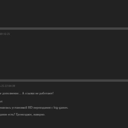
 10:15:25
5-25 22:04:39
е дополнение... А ссылки не работают!
л:
ешилась установкой HD переиздания с big-games.
дание есть? Громоздкое, наверно.