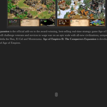
xpansion
is the official add-on to the award-winning, best-selling real-time strategy game Age 
ll challenge veterans and novices to wage war on an epic scale with all-new civilizations, uniq
Attila the Hun, El Cid and Montezuma.
Age of Empires II: The Conquerors Expansion
is develo
 of Age of Empires.