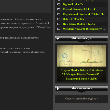
Big Walk v1.4.7a
Core of Genesis v1.0.0-rc.4
Roguebound Pirates v0.7.0.1a [Playtest]
Osta v01.08.2026
ивилизации. Какие-то юниты очень
 которые не могут сражаться. Само собой,
How Many Dudes? v1.0.5a
 другим нациям не доступная. "Общие" для
Wonderia v0.5.10b [Steam Early Access]
ют разрабатывать данный ресурс,
SGi рекомендует
тами), за испанцев (эпоха
трова), за ацтеков (эпоха Монтесумы -
Crayon Physics Deluxe v1.0 release
55 / Crayon Physics Deluxe r55 -
Playground Edition (RUS)
Мы в социалках
Скрыть правый сайдбар »