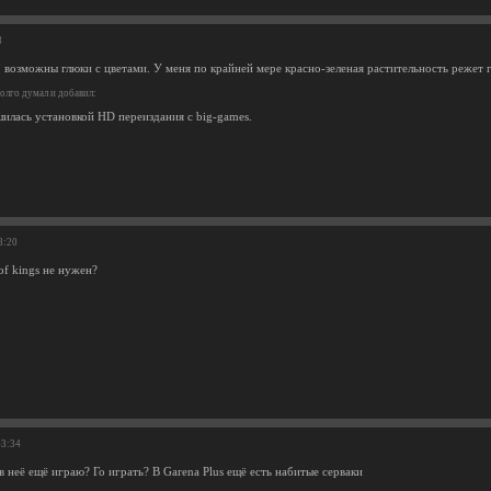
8
возможны глюки с цветами. У меня по крайней мере красно-зеленая растительность режет гл
олго думал и добавил:
илась установкой HD переиздания с big-games.
8:20
 of kings не нужен?
43:34
в неё ещё играю? Го играть? В Garena Plus ещё есть набитые серваки