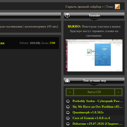
Скрыть правый сайдбар »
| Тема:
Youtube
для скачивания
|
комментариям (43 шт.)
ВАЖНО:
Некоторые плагины в вашем
браузере могут скрывать ссылки на
скачивание.
сия
Рейтинг:
10.0 (18)
| Баллы:
2709
Топ лучших игр
«
Август'26
»
Probably Stolen - Cyberpunk Pawnshop Simulator v048c [Playtest]
Sir, We Have an Orc Problem v05.08.2026
Quasimorph v1.0.562s
Core of Genesis v1.0.0-rc.4
Deltarune v29.07.2026 [Chapters 1-5] / + RUS [Chapters 1-5]