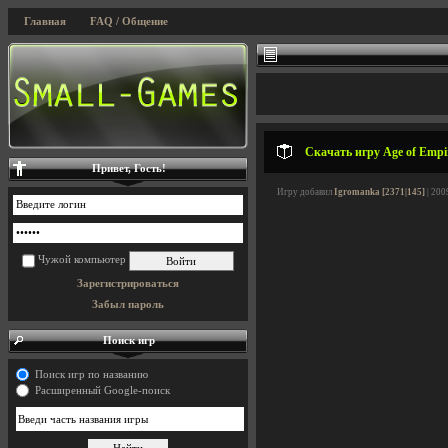
Главная
FAQ / Общение
Скачать игру Age of Empi
Привет, Гость!
Игру добавил
Igromanka [2371|145]
| 200
Чужой компьютер
Зарегистрироваться
Забыл пароль
Поиск игр
Поиск игр по названию
Расширенный Google-поиск