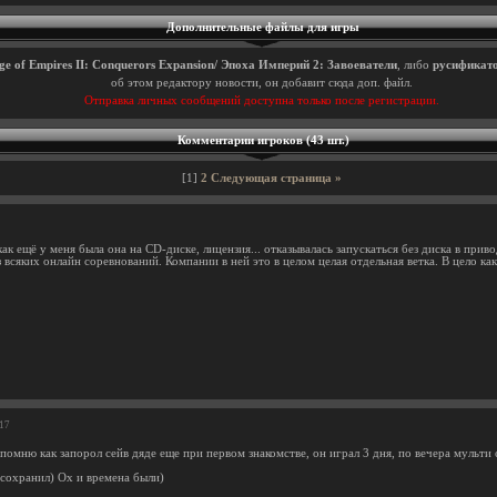
Дополнительные файлы для игры
ge of Empires II: Conquerors Expansion/ Эпоха Империй 2: Завоеватели
, либо
русификат
об этом редактору новости, он добавит сюда доп. файл.
Отправка личных сообщений доступна только после регистрации.
Комментарии игроков (43 шт.)
[1]
2
Следующая страница »
ак ещё у меня была она на СD-диске, лицензия... отказывалась запускаться без диска в приво
 всяких онлайн соревнований. Компании в ней это в целом целая отдельная ветка. В цело как
:17
 помню как запорол сейв дяде еще при первом знакомстве, он играл 3 дня, по вечера мульт
есохранил) Ох и времена были)