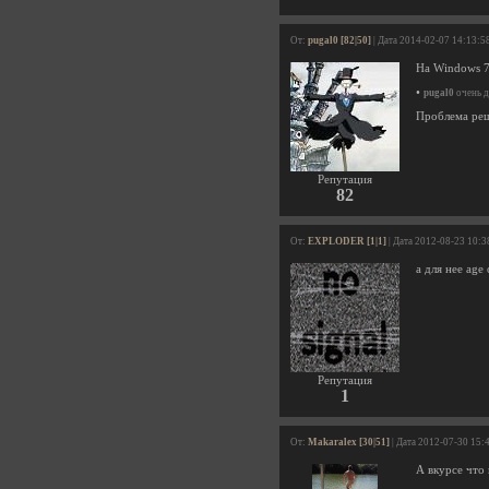
От:
pugal0 [82|50]
| Дата 2014-02-07 14:13:5
На Windows 7 
•
pugal0
очень д
Проблема реш
Репутация
82
От:
EXPLODER [1|1]
| Дата 2012-08-23 10:3
а для нее age
Репутация
1
От:
Makaralex [30|51]
| Дата 2012-07-30 15:
А вкурсе что 