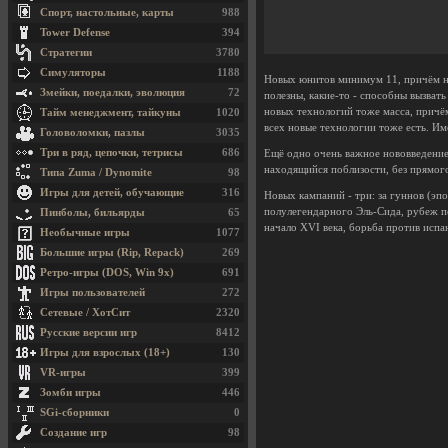
Спорт, настольные, карты
988
Tower Defense
394
Стратегии
3780
Симуляторы
1188
Новых юнитов минимум 11, причём не
Змейки, поедалки, эволюция
72
полезны, какие-то - способны вызват
новых технологий тоже масса, причём
Тайм менеджмент, тайкуны
1020
всех новые технологии тоже есть. Им
Головоломки, пазлы
3035
Три в ряд, цепочки, тетрисы
686
Ещё одно очень важное нововведение 
находящийся поблизости, без прямого
Типа Zuma / Dynomite
98
Игры для детей, обучающие
316
Новых кампаний - три: за гуннов (эп
полулегендарного Эль-Сида, рубеж пе
Пинболы, бильярды
65
начало XVI века, борьба против испа
Необычные игры
1077
Большие игры (Rip, Repack)
269
Ретро-игры (DOS, Win 9x)
691
Игры пользователей
272
Сетевые / ХотСит
2320
Русские версии игр
8412
Игры для взрослых (18+)
130
VR-игры
399
Зомби игры
446
SGi-сборники
0
Создание игр
98