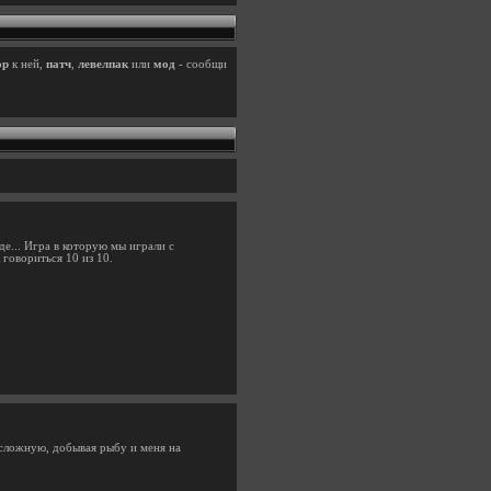
ор
к ней,
патч
,
левелпак
или
мод
- сообщи
де... Игра в которую мы играли с
 говориться 10 из 10.
и сложную, добывая рыбу и меня на