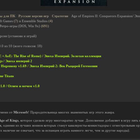
ы для ПК
Русские версии игр
Стратегии
Age of Empires II: Conquerors Expansion/ Эп
ft Games
(7)
и Ensemble Studios
(4)
 Ретро-игры (DOS, Win 9x)
(691)
рсия (установи и играй)
0.0
из
10
(всего голосов:
18
)
oE + AoE: The Rise of Rome) / Эпоха Империй. Золотая коллекция
ngs / Эпоха империй 2
ry Hegemony v1.69 / Эпоха Империй 2: Век Рыцарей Гегемония
ne Titans
1.0 / Огнем и мечом v1.0
ремени от
Microsoft
! Прародительница многих знаменитых игр этого жанра.
Age of Kings
, которое сделало игру многократно лучше. Дополнение добавляет в игру пять 
цев, одними из лучших воинов которых станут кавалеристы-конкистадоры с огнестрельным о
 наличие не означает, что за испанцев играть намного легче, чем за другие народы).