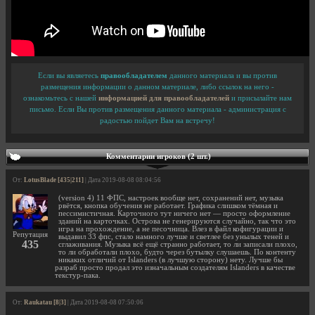
Если вы являетесь
правообладателем
данного материала и вы против
размещения информации о данном материале, либо ссылок на него -
ознакомьтесь с нашей
информацией для правообладателей
и присылайте нам
письмо. Если Вы против размещения данного материала - администрация с
радостью пойдет Вам на встречу!
Комментарии игроков (2 шт.)
От:
LotusBlade [435|211]
| Дата 2019-08-08 08:04:56
(version 4) 11 ФПС, настроек вообще нет, сохранений нет, музыка
рвётся, кнопка обучения не работает. Графика слишком тёмная и
пессимистичная. Карточного тут ничего нет — просто оформление
зданий на карточках. Острова не генерируются случайно, так что это
игра на прохождение, а не песочница. Влез в файл кофигурации и
Репутация
выдавил 33 фпс, стало намного лучше и светлее без унылых теней и
435
сглаживания. Музыка всё ещё странно работает, то ли записали плохо,
то ли обработали плохо, будто через бутылку слушаешь. По контенту
никаких отличий от Islanders (в лучшую сторону) нету. Лучше бы
разраб просто продал это изначальным создателям Islanders в качестве
текстур-пака.
От:
Raukatau [8|3]
| Дата 2019-08-08 07:50:06