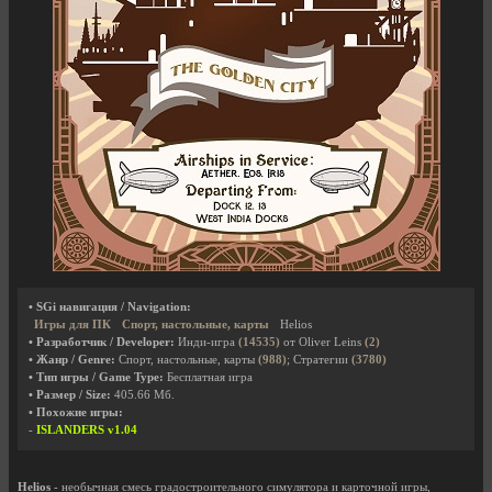
• SGi навигация / Navigation:
Игры для ПК
Спорт, настольные, карты
Helios
• Разработчик / Developer:
Инди-игра
(14535)
от Oliver Leins
(2)
• Жанр / Genre:
Спорт, настольные, карты
(988)
; Стратегии
(3780)
• Тип игры / Game Type:
Бесплатная игра
• Размер / Size:
405.66 Мб.
• Похожие игры:
-
ISLANDERS v1.04
Helios
- необычная смесь градостроительного симулятора и карточной игры,