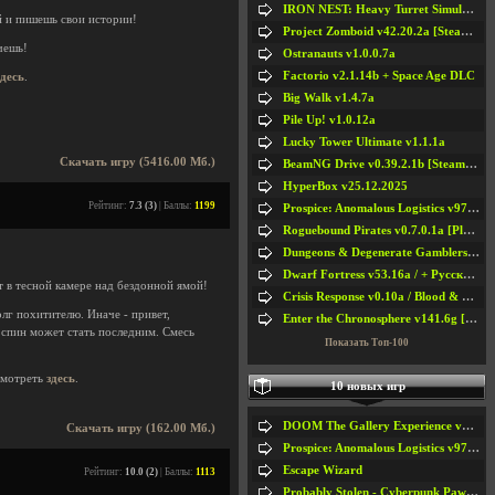
IRON NEST: Heavy Turret Simulator v1.0a
й и пишешь свои истории!
Project Zomboid v42.20.2a [Steam Early Access]
чешь!
Ostranauts v1.0.0.7a
Factorio v2.1.14b + Space Age DLC
здесь
.
Big Walk v1.4.7a
Pile Up! v1.0.12a
Lucky Tower Ultimate v1.1.1a
Скачать игру (5416.00 Мб.)
BeamNG Drive v0.39.2.1b [Steam Early Access]
HyperBox v25.12.2025
Рейтинг:
7.3 (3)
| Баллы:
1199
Prospice: Anomalous Logistics v97 [Playtest]
Roguebound Pirates v0.7.0.1a [Playtest]
Dungeons & Degenerate Gamblers v2.0.2a
Dwarf Fortress v53.16a / + Русская Версия v50.12a
рт в тесной камере над бездонной ямой!
Crisis Response v0.10a / Blood & Bullet
лг похитителю. Иначе - привет,
Enter the Chronosphere v141.6g [Steam Early Access]
 спин может стать последним. Смесь
Показать Топ-100
смотреть
здесь
.
10 новых игр
DOOM The Gallery Experience v1.4.2
Скачать игру (162.00 Мб.)
Prospice: Anomalous Logistics v97 [Playtest]
Escape Wizard
Рейтинг:
10.0 (2)
| Баллы:
1113
Probably Stolen - Cyberpunk Pawnshop Simulator v048c [Playtest]