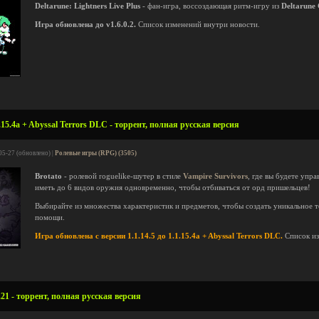
Deltarune: Lightners Live Plus
- фан-игра, воссоздающая ритм-игру из
Deltarune 
Игра обновлена до v1.6.0.2.
Список изменений внутри новости.
.15.4a + Abyssal Terrors DLC - торрент, полная русская версия
05-27 (обновлено) |
Ролевые игры (RPG) (3505)
Brotato
- ролевой roguelike-шутер в стиле
Vampire Survivors
, где вы будете упр
иметь до 6 видов оружия одновременно, чтобы отбиваться от орд пришельцев!
Выбирайте из множества характеристик и предметов, чтобы создать уникальное 
помощи.
Игра обновлена с версии 1.1.14.5 до 1.1.15.4a + Abyssal Terrors DLC.
Список и
.21 - торрент, полная русская версия