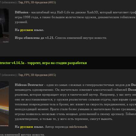
7 (обновлено) |
Тир, FPS, 3D-бродилки (4015)
Diffusion
- масштабный мод Half-Life на движке Xash3D, который впечатляет гра
игры 1998 года, а также большим количеством оружия, динамическим геймплеем
уровней.
На
русском
языке.
Игра обновлена до v1.21.
Список изменений внутри новости.
ructor v4.14.3a - торрент, игра на стадии разработки
7 (обновлено) |
Тир, FPS, 3D-бродилки (4015)
Hideous Destructor
- один из самых сложных и гиперреалистичных модов для
Do
ненавидеть одновременно. Он значительно изменяет классический геймплей
Doo
реализма, которая превращает игру в тактический шутер. Например, у вас нету и
оно не восстанавливается; у оружия реалистично сильная отдача; при взрыве гран
тепловые повреждения тела и брони; вес влияет на скорость передвижения; а ору
неподходящий момент. Враги стали более умными и значительно более грозными,
игрока появилось несколько очень мощных дополнений к своему арсеналу. Геймп
удовлетворение, и только те, у кого есть терпение, смогут выжить.
На
русском
языке.
Автор перевода
mickromash
.
ок изменений внутри новости.