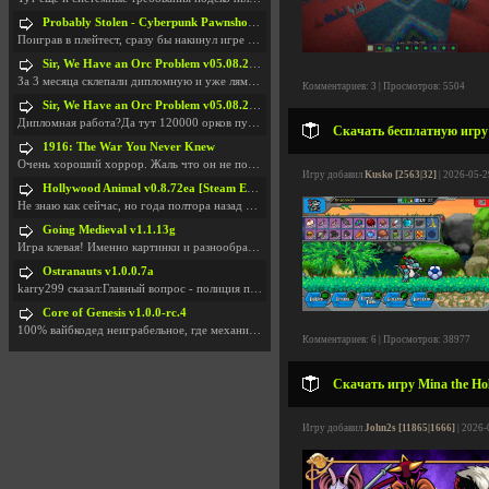
Probably Stolen - Cyberpunk Pawnshop Simulator v048c [Playtest]
Поиграв в плейтест, сразу бы накинул игре наивысши
Sir, We Have an Orc Problem v05.08.2026
За 3 месяца склепали дипломную и уже лям двести ба
Комментариев: 3 | Просмотров: 5504
Sir, We Have an Orc Problem v05.08.2026
Дипломная работа?Да тут 120000 орков путь выбирают
Скачать бесплатную игру D
1916: The War You Never Knew
Очень хороший хоррор. Жаль что он не получил должн
Игру добавил
Kusko [2563|32]
| 2026-05-2
Hollywood Animal v0.8.72ea [Steam Early Access]
Не знаю как сейчас, но года полтора назад игра был
Going Medieval v1.1.13g
Игра клевая! Именно картинки и разнообразия в стро
Ostranauts v1.0.0.7a
karry299 сказал:Главный вопрос - полиция по-прежне
Core of Genesis v1.0.0-rc.4
100% вайбкодед неиграбельное, где механики знает т
Комментариев: 6 | Просмотров: 38977
Скачать игру Mina the Hol
Игру добавил
John2s [11865|1666]
| 2026-