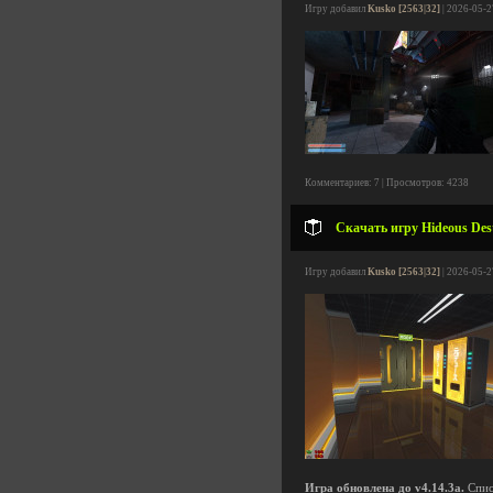
Игру добавил
Kusko [2563|32]
| 2026-05-2
Комментариев: 7 | Просмотров: 4238
Скачать игру Hideous Dest
Игру добавил
Kusko [2563|32]
| 2026-05-2
Игра обновлена до v4.14.3a.
Спис