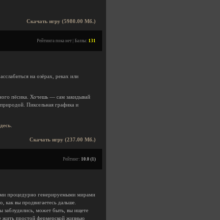
Скачать игру (5980.00 Мб.)
Рейтинга пока нет | Баллы:
131
слабиться на озёрах, реках или
ного пёсика. Хочешь — сам закидывай
 природой. Пиксельная графика и
здесь
.
Скачать игру (237.00 Мб.)
Рейтинг:
10.0 (1)
ными процедурно генерируемыми мирами
, как вы продвигаетесь дальше.
ы заблудились, может быть, вы ищете
те жить простой фермерской жизнью