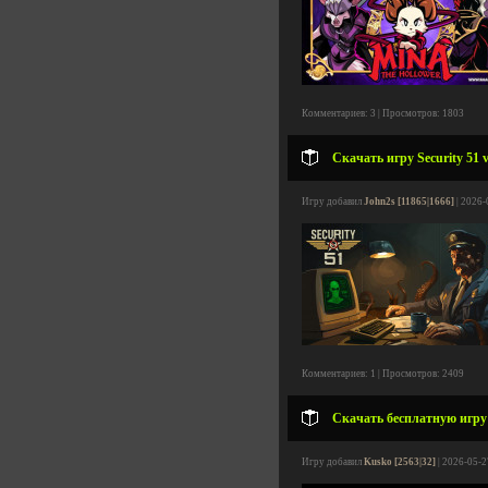
Комментариев: 3 | Просмотров: 1803
Скачать игру Security 51 v
Игру добавил
John2s [11865|1666]
| 2026-
Комментариев: 1 | Просмотров: 2409
Скачать бесплатную игру De
Игру добавил
Kusko [2563|32]
| 2026-05-2