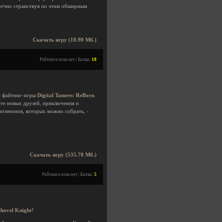
онечно странствуя по этим обширным
Скачать игру (10.90 Мб.)
Рейтинга пока нет | Баллы:
18
й файтинг-игры
Digital Tamers: ReBorn
.
ите новых друзей, приключения и
дигимонов, которых можно собрать, -
Скачать игру (535.70 Мб.)
Рейтинга пока нет | Баллы:
5
Shovel Knight
!