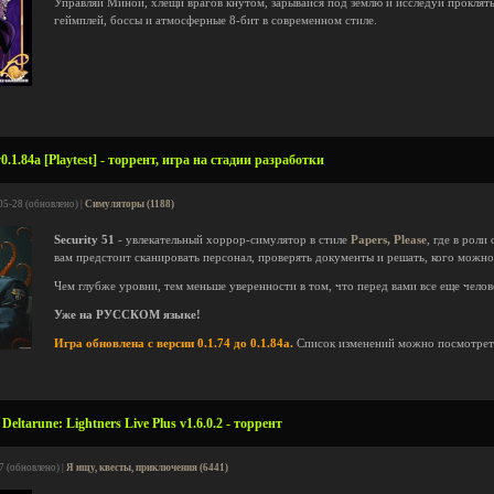
Управляй Миной, хлещи врагов кнутом, зарывайся под землю и исследуй прокляты
геймплей, боссы и атмосферные 8-бит в современном стиле.
0.1.84a [Playtest] - торрент, игра на стадии разработки
05-28 (обновлено) |
Симуляторы (1188)
Security 51
- увлекательный хоррор-симулятор в стиле
Papers, Please
, где в рол
вам предстоит сканировать персонал, проверять документы и решать, кого можно п
Чем глубже уровни, тем меньше уверенности в том, что перед вами все еще челов
Уже на РУССКОМ языке!
Игра обновлена с версии 0.1.74 до 0.1.84a.
Список изменений можно посмотре
ltarune: Lightners Live Plus v1.6.0.2 - торрент
7 (обновлено) |
Я ищу, квесты, приключения (6441)