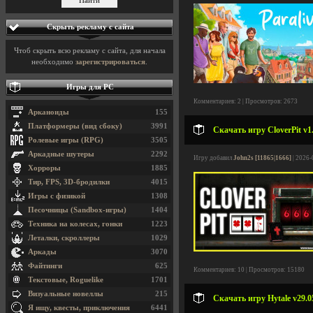
Скрыть рекламу с сайта
Чтоб скрыть всю рекламу с сайта, для начала
необходимо
зарегистрироваться
.
Игры для PC
Комментариев: 2 | Просмотров: 2673
Арканоиды
155
Платформеры (вид сбоку)
3991
Скачать игру CloverPit v1
Ролевые игры (RPG)
3505
Аркадные шутеры
2292
Игру добавил
John2s [11865|1666]
| 2026-
Хорроры
1885
Тир, FPS, 3D-бродилки
4015
Игры с физикой
1308
Песочницы (Sandbox-игры)
1404
Техника на колесах, гонки
1223
Леталки, скроллеры
1029
Аркады
3070
Файтинги
625
Комментариев: 10 | Просмотров: 15180
Текстовые, Roguelike
1701
Визуальные новеллы
215
Скачать игру Hytale v29.05
Я ищу, квесты, приключения
6441