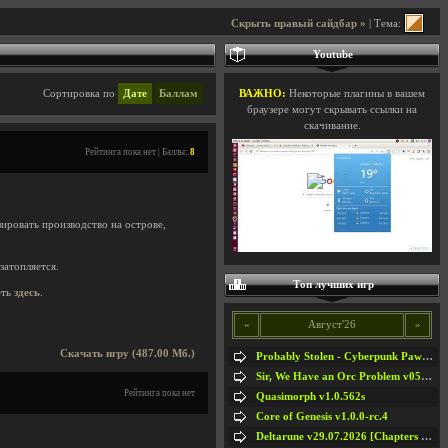
Скрыть правый сайдбар »
| Тема:
Youtube
Сортировка по
Дате
Баллам
ВАЖНО:
Некоторые плагины в вашем
браузере могут скрывать ссылки на
скачивание.
Рейтинга пока нет | Баллы:
8
ировать производство на острове,
затопляется.
Топ лучших игр
еть
здесь
.
«
Август'26
»
Скачать игру (487.00 Мб.)
Probably Stolen - Cyberpunk Pawnshop Simulator v048c [Playtest]
Sir, We Have an Orc Problem v05.08.2026
Рейтинга пока нет
Quasimorph v1.0.562s
Core of Genesis v1.0.0-rc.4
Deltarune v29.07.2026 [Chapters 1-5] / + RUS [Chapters 1-5]