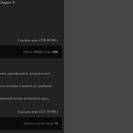
Chapter 3
!
Скачать игру (150.40 Мб.)
Рейтинг:
6.0 (7)
| Баллы:
1580
авлять картофелиной, которая может
телосложение и выжить до прибытия
зменений можно посмотреть
здесь
.
Скачать игру (327.70 Мб.)
Рейтинга пока нет | Баллы:
75