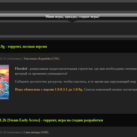
Мини игры, аркады, старые игры!
.9g - торрент, полная версия
05-31 (обновлено) |
Текстовые, Roguelike (1701)
Flooded
- реверсивная градостроительная стратегия, где вам необходимо оптимиз
который со временем уменьшается!
Соберите достаточно ресурсов, чтобы спастись, в то время как окружающий мир 
Игра обновлена с версии 1.0.8.3.1 до 1.0.9g.
Список изменений можно посмотр
1.2b [Steam Early Access] - торрент, игра на стадии разработки
05-30 (обновлено) |
Симуляторы (1188)