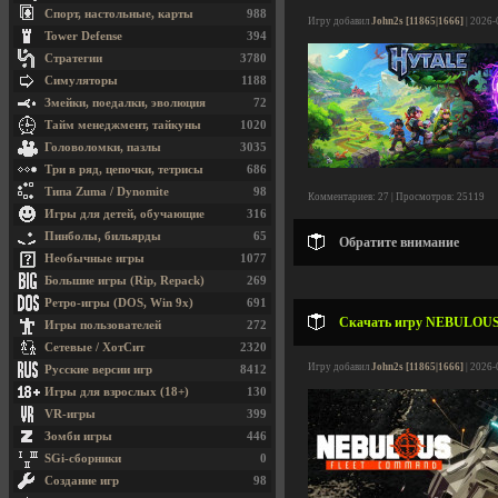
Спорт, настольные, карты
988
Игру добавил
John2s [11865|1666]
| 2026-
Tower Defense
394
Стратегии
3780
Симуляторы
1188
Змейки, поедалки, эволюция
72
Тайм менеджмент, тайкуны
1020
Головоломки, пазлы
3035
Три в ряд, цепочки, тетрисы
686
Типа Zuma / Dynomite
98
Комментариев: 27 | Просмотров: 25119
Игры для детей, обучающие
316
Пинболы, бильярды
65
Обратите внимание
Необычные игры
1077
Большие игры (Rip, Repack)
269
Ретро-игры (DOS, Win 9x)
691
Скачать игру NEBULOUS: F
Игры пользователей
272
Сетевые / ХотСит
2320
Игру добавил
John2s [11865|1666]
| 2026-
Русские версии игр
8412
Игры для взрослых (18+)
130
VR-игры
399
Зомби игры
446
SGi-сборники
0
Создание игр
98