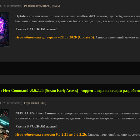
05-29 (обновлено) |
Ролевые игры (RPG) (3505)
Hytale
- это эпичный приключенческий sandbox-RPG-экшен, где ты будешь иссле
боссами и толпами мобов, строить из блоков что угодно, кастомизировать всё под
Уже на РУССКОМ языке!
Игра обновлена до версии v29.05.2026 (Update 5).
Список изменений можно по
leet Command v0.6.2.2b [Steam Early Access] - торрент, игра на стадии разработ
05-29 (обновлено) |
Стратегии (3780)
NEBULOUS: Fleet Command
- продвинутая космическая стратегия с элементами 
космических кораблей, которому предстоит побеждать коварных противников в т
Уже на РУССКОМ языке!
Игра обновлена с версии 0.3.2.21 до 0.6.2.2b.
Список изменений можно посмот