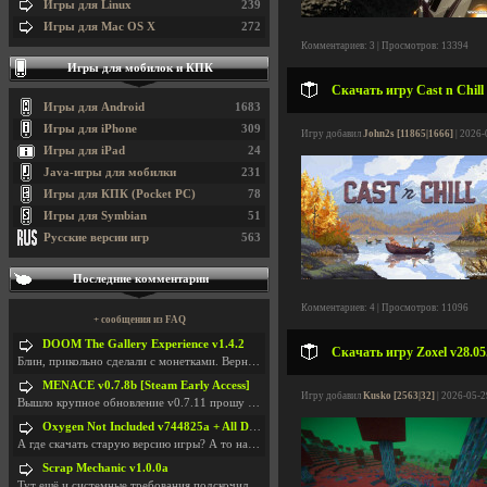
Игры для Linux
239
Игры для Mac OS X
272
Комментариев: 3 | Просмотров: 13394
Игры для мобилок и КПК
Скачать игру Cast n Chill
Игры для Android
1683
Игры для iPhone
309
Игру добавил
John2s [11865|1666]
| 2026-
Игры для iPad
24
Java-игры для мобилки
231
Игры для КПК (Pocket PC)
78
Игры для Symbian
51
Русские версии игр
563
Последние комментарии
Комментариев: 4 | Просмотров: 11096
+ сообщения из FAQ
DOOM The Gallery Experience v1.4.2
Скачать игру Zoxel v28.05
Блин, прикольно сделали с монетками. Вернулся в св
MENACE v0.7.8b [Steam Early Access]
Игру добавил
Kusko [2563|32]
| 2026-05-2
Вышло крупное обновление v0.7.11 прошу обновить
Oxygen Not Included v744825a + All DLC
А где скачать старую версию игры? А то на новой но
Scrap Mechanic v1.0.0a
Тут ещё и системные требования подскочили. Если не