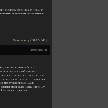
фическими изысками как для мода для
 и приятным дизайном головоломок и
Скачать игру (2180.00 Мб.)
Рейтинга пока нет
om
, который можно любить и
m
с помощью сложной механики
ндикатора здоровья, но самостоятельно
аты симулируется разлет её осколков и
жие может заклинить в самый
 ошибки стали более наказуемыми, а у
лей сложен, но приносит