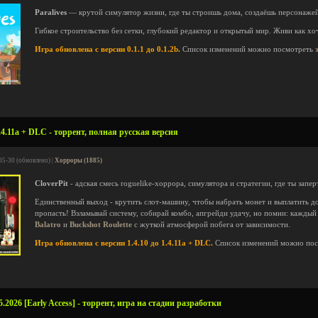
Paralives
— крутой симулятор жизни, где ты строишь дома, создаёшь персонаже
Гибкое строительство без сетки, глубокий редактор и открытый мир. Живи как хо
Игра обновлена с версии 0.1.1 до 0.1.2b.
Список изменений можно посмотреть
.4.11a + DLC - торрент, полная русская версия
05-30 (обновлено) |
Хорроры (1885)
CloverPit
- адская смесь roguelike-хоррора, симулятора и стратегии, где ты запе
Единственный выход - крутить слот-машину, чтобы набрать монет и выплатить до
пропасть! Взламывай систему, собирай комбо, апгрейди удачу, но помни: каждый
Balatro
и
Buckshot Roulette
с жуткой атмосферой побега от зависимости.
Игра обновлена с версии 1.4.10 до 1.4.11a + DLC.
Список изменений можно по
.2026 [Early Access] - торрент, игра на стадии разработки