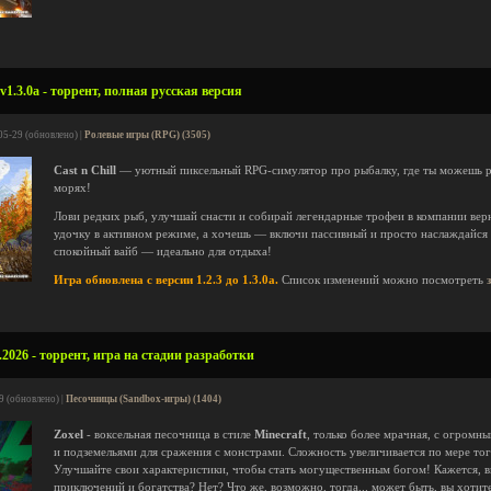
 v1.3.0a - торрент, полная русская версия
05-29 (обновлено) |
Ролевые игры (RPG) (3505)
Cast n Chill
— уютный пиксельный RPG-симулятор про рыбалку, где ты можешь рас
морях!
Лови редких рыб, улучшай снасти и собирай легендарные трофеи в компании вер
удочку в активном режиме, а хочешь — включи пассивный и просто наслаждайся
спокойный вайб — идеально для отдыха!
Игра обновлена с версии 1.2.3 до 1.3.0a.
Список изменений можно посмотреть
.2026 - торрент, игра на стадии разработки
9 (обновлено) |
Песочницы (Sandbox-игры) (1404)
Zoxel
- воксельная песочница в стиле
Minecraft
, только более мрачная, с огром
и подземельями для сражения с монстрами. Сложность увеличивается по мере того
Улучшайте свои характеристики, чтобы стать могущественным богом! Кажется, в
приключений и богатства? Нет? Что же, возможно, тогда... может быть, вы хоти