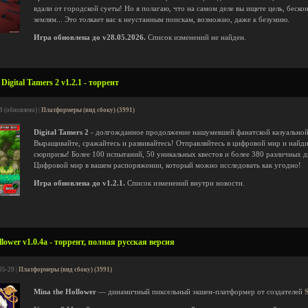
вдали от городской суеты! Но я полагаю, что на самом деле вы ищете цель, беск
землям... Это толкает вас к неустанным поискам, возможно, даже к безумию.
Игра обновлена до v28.05.2026.
Список изменений не найден.
igital Tamers 2 v1.2.1 - торрент
9 (обновлено) |
Платформеры (вид сбоку) (3991)
Digital Tamers 2
- долгожданное продолжение нашумевшей фанатской казуально
Выращивайте, сражайтесь и развивайтесь! Отправляйтесь в цифровой мир и найд
сюрпризы! Более 100 испытаний, 50 уникальных квестов и более 380 различных 
Цифровой мир в вашем распоряжении, который можно исследовать как угодно!
Игра обновлена до v1.2.1.
Список изменений внутри новости.
lower v1.0.4a - торрент, полная русская версия
05-29 |
Платформеры (вид сбоку) (3991)
Mina the Hollower
— динамичный пиксельный экшен-платформер от создателей