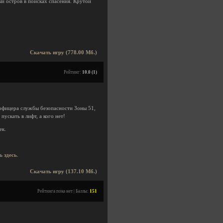
й остров в поисках спасения. Крутой
Скачать игру (778.00 Мб.)
Рейтинг:
10.0 (1)
и офицера службы безопасности Зоны 51,
ускать в лифт, а кого нет!
ек.
ть
здесь
.
Скачать игру (137.10 Мб.)
Рейтинга пока нет | Баллы:
151