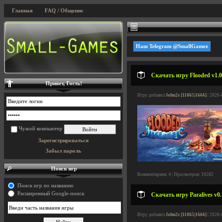
Главная
FAQ / Общение
Наш Telegram @SmallGamez
Скачать игру Flooded v1.0
Привет, Гость!
Игру добавил
John2s [11865|1666]
| 2026-
Чужой компьютер
Зарегистрироваться
Забыл пароль
Поиск игр
Комментариев: 4 | Просмотров: 19282
Поиск игр по названию
Расширенный Google-поиск
Скачать игру Paralives v0.
Игру добавил
John2s [11865|1666]
| 2026-