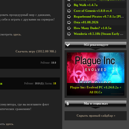
Big Walk v1.4.7a
Core of Genesis v1.0.0-rc.4
довать процедурный мир с данжами,
Roguebound Pirates v0.7.0.1a [Playtest]
 себя и играть с друзьями на серверах!
Osta v01.08.2026
How Many Dudes? v1.0.5a
Wonderia v0.5.10b [Steam Early Access]
смотреть
здесь
.
SGi рекомендует
Скачать игру (1812.00 Мб.)
Рейтинг:
10.0
ки
Рейтинг:
10.0 (1)
| Баллы:
18
Plague Inc: Evolved PC v1.24.0.2a +
All DLCs
Мы в социалках
симулятора, где вы возглавите флот
актических сражениях!
Скрыть правый сайдбар »
реть
здесь
.