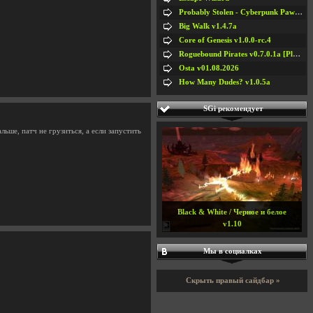
Probably Stolen - Cyberpunk Pawnshop Simulator v048c [Playtest]
Big Walk v1.4.7a
Core of Genesis v1.0.0-rc.4
Roguebound Pirates v0.7.0.1a [Playtest]
Osta v01.08.2026
How Many Dudes? v1.0.5a
SGi рекомендует
льше, патч не грузиться, а если запустить
Black & White / Черное и белое
v1.10
Мы в социалках
Скрыть правый сайдбар »