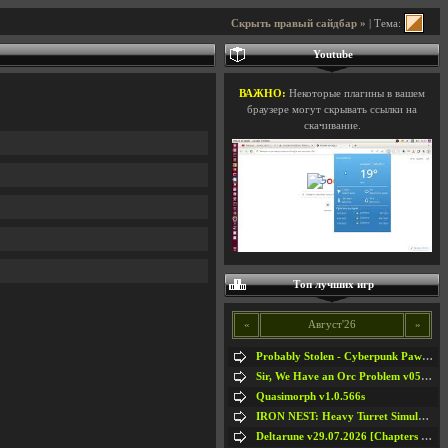
Скрыть правый сайдбар »
| Тема:
Youtube
ВАЖНО:
Некоторые плагины в вашем
браузере могут скрывать ссылки на
скачивание.
Топ лучших игр
«
Август'26
»
Probably Stolen - Cyberpunk Pawnshop Simulator v048c [Playtest]
Sir, We Have an Orc Problem v05.08.2026
Quasimorph v1.0.566s
IRON NEST: Heavy Turret Simulator v1.0a
Deltarune v29.07.2026 [Chapters 1-5] / + RUS [Chapters 1-5]