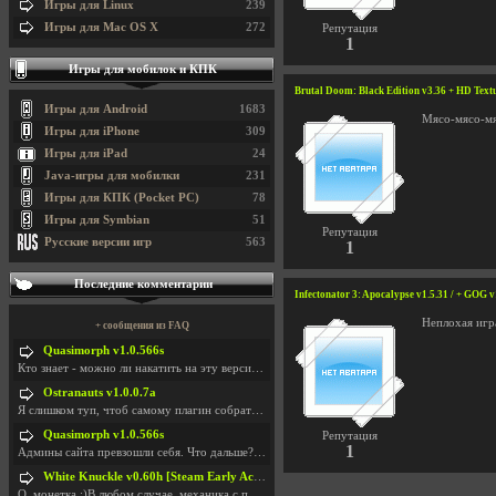
Игры для Linux
239
Игры для Mac OS X
272
Репутация
1
Игры для мобилок и КПК
Brutal Doom: Black Edition v3.36 + HD Text
Игры для Android
1683
Мясо-мясо-мяс
Игры для iPhone
309
Игры для iPad
24
Java-игры для мобилки
231
Игры для КПК (Pocket PC)
78
Игры для Symbian
51
Репутация
Русские версии игр
563
1
Последние комментарии
Infectonator 3: Apocalypse v1.5.31 / + GOG v
Неплохая игр
+ сообщения из FAQ
Quasimorph v1.0.566s
Кто знает - можно ли накатить на эту версию моды?
Ostranauts v1.0.0.7a
Я слишком туп, чтоб самому плагин собрать. И что-т
Quasimorph v1.0.566s
Репутация
1
Админы сайта превзошли себя. Что дальше? Засунь се
White Knuckle v0.60h [Steam Early Access]
О. монетка ;)В любом случае, механика с поиском мо