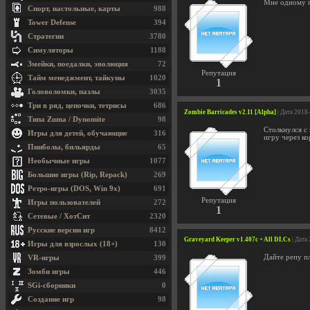
Мне одному п
Спорт, настольные, карты
988
Tower Defense
394
Стратегии
3780
Симуляторы
1188
Змейки, поедалки, эволюция
72
Репутация
Тайм менеджмент, тайкуны
1020
1
Головоломки, пазлы
3035
Три в ряд, цепочки, тетрисы
686
Zombie Barricades v2.11 [Alpha]
| Дата 2018
Типа Zuma / Dynomite
98
Столкнулся с 
Игры для детей, обучающие
316
игру через к
Пинболы, бильярды
65
Необычные игры
1077
Большие игры (Rip, Repack)
269
Ретро-игры (DOS, Win 9x)
691
Репутация
Игры пользователей
272
1
Сетевые / ХотСит
2320
Русские версии игр
8412
Graveyard Keeper v1.407c + All DLCs
| Дата
Игры для взрослых (18+)
130
Дайте репу пл
VR-игры
399
Зомби игры
446
SGi-сборники
0
Создание игр
98