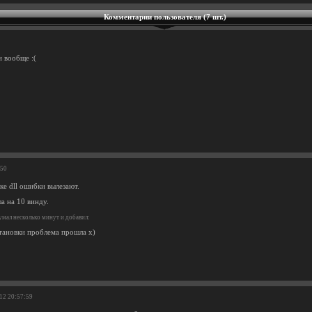
Комментарии пользователя (7 шт.)
и вообще :(
:50
ке dll ошибки вылезают.
а на 10 винду.
мал несколько минут и добавил:
тановки проблема прошла x)
-12 20:57:59