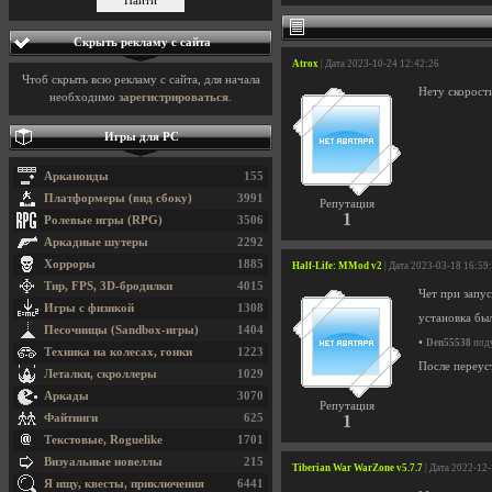
Скрыть рекламу с сайта
Atrox
| Дата 2023-10-24 12:42:26
Чтоб скрыть всю рекламу с сайта, для начала
Нету скорост
необходимо
зарегистрироваться
.
Игры для PC
Арканоиды
155
Платформеры (вид сбоку)
3991
Репутация
1
Ролевые игры (RPG)
3506
Аркадные шутеры
2292
Хорроры
1885
Half-Life: MMod v2
| Дата 2023-03-18 16:59
Тир, FPS, 3D-бродилки
4015
Чет при запус
Игры с физикой
1308
установка был
Песочницы (Sandbox-игры)
1404
•
Den55538
поду
Техника на колесах, гонки
1223
После переус
Леталки, скроллеры
1029
Аркады
3070
Репутация
Файтинги
625
1
Текстовые, Roguelike
1701
Визуальные новеллы
215
Tiberian War WarZone v5.7.7
| Дата 2022-12
Я ищу, квесты, приключения
6441