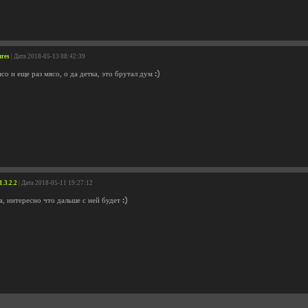
ures
| Дата 2018-05-13 08:42:39
о и еще раз мясо, о да детка, это брутал дум
1.3.2.2
| Дата 2018-05-11 19:27:12
а, интересно что дальше с ней будет