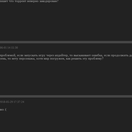
ишет что торрент неверно закодирован?
-06-01 14:15:30
проблемой, если запускать игру через апдейтер, то выскакивает ошибка, если продолжить да
орень, то нету персонажа, хотя мир погружен, как решить эту проблему?
 2018-05-29 17:37:24
из :(