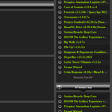
Prospice: Anomalous Logistics v97 [Playtest]
Core of Genesis v1.0.0-rc.4
Factorio v2.1.14b + Space Age DLC
Ostranauts v1.0.0.7a
Project Zomboid v42.20.2a [Steam Early Access]
BeamNG Drive v0.39.4.0b [Steam Early Access]
Station Breach: Deep Core
DOOM The Gallery Experience v1.4.2
Big Walk v1.4.7a
Pile Up! v1.0.12a
Dungeons & Degenerate Gamblers v2.0.2a
HyperBox v25.12.2025
Lucky Tower Ultimate v1.1.2a
Escape Wizard
Crisis Response v0.10a / Blood & Bullet
Показать Топ-100
10 новых игр
Station Breach: Deep Core
DOOM The Gallery Experience v1.4.2
Prospice: Anomalous Logistics v97 [Playtest]
Escape Wizard