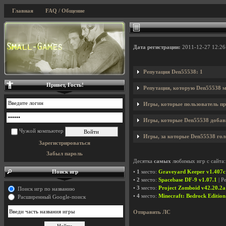
Главная
FAQ / Общение
Дата регистрации:
2011-12-27 12:26
Репутация Den55538: 1
Привет, Гость!
Репутация, которую Den55538 м
Игры, которые пользователь пр
Игры, которые Den55538 добави
Чужой компьютер
Игры, за которые Den55538 гол
Зарегистрироваться
Забыл пароль
Десятка
самых
любимых игр с сайта:
Поиск игр
•
1
место:
Graveyard Keeper v1.407c
•
2
место:
Spacebase DF-9 v1.07.1
| Р
•
3
место:
Project Zomboid v42.20.2a 
Поиск игр по названию
•
4
место:
Minecraft: Bedrock Edition
Расширенный Google-поиск
Отправить ЛС