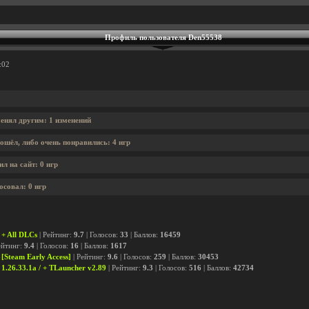
Профиль пользователя Den55538
:02
енял другим: 1 изменений
ошёл, либо очень понравились: 4 игр
л на сайт: 0 игр
осовал: 0 игр
 + All DLCs
| Рейтинг:
9.7
| Голосов:
33
| Баллов:
16459
ейтинг:
9.4
| Голосов:
16
| Баллов:
1617
[Steam Early Access]
| Рейтинг:
9.6
| Голосов:
259
| Баллов:
30453
 1.26.33.1a / + TLauncher v2.89
| Рейтинг:
9.3
| Голосов:
516
| Баллов:
42734