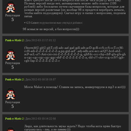
Ключ требует после 30-го вопроса или после часа игры (у кого как).
Полных версий нигде нет, активировать можно либо платно (100
рублей) либо бесплатно путем скачивания базы вопросов, которые для
разных версий различные (их вообще 98 и придется перебрать немало,
чтобы найти подходящую). Скачал игру и папки с вопросами, подошла
Репутация
пятая.
5
•
GT-Gamer
подумал несколько секунд и добавил:
98 всмысле не версий, а баз вопросов)))
Punk-o-Matic 2
| Дата 2012-03-11 17:01:12
(Storm)bU-gbU-gbT-cdl-adc-aaf-gaf-gdl-adt-acD-gcR-ccS-ccS-ccT-ccM-
ccH-adt-Z-Z-Z-Z-Z-Z-Z-a,pq-gid-aeF -adj-adh-ace-acc-acQ!!-bcd-abZ-
acP-acL-a!!-Ani-cni-cni-Z-Z-Z-Z-Z-Z-Z-g,-ghFdc-ccc-cbp-cbP-gfs-gfs-gh
u-cgc-cgc-cgc-cgc-ggc-ehF-Z-Z-Z-Z-Z-Z-Z-a,-dif-c!!-ckv-ccg-ccS!!-jgb-
cgb-Iap-Z-Z-Z-Z-Z-Z-Z-c
Репутация
5
Punk-o-Matic 2
| Дата 2012-03-10 19:19:07
Movie Maker в помощь! Ставим на запись, конвертируем в mp3 и всё)))
Репутация
5
Punk-o-Matic 2
| Дата 2012-03-10 14:22:08
Люди, как длительность звука задать? Надо чтобы нота прям быстро
сыгранулась - пяу, а не пяяяяу)))