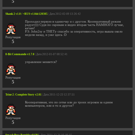
5
Shank 2 v1.0 / +RUS v1.0dc120305
| Дата 2012-02-09 13:26:42
Проходил первую в одиночку и с другом. Кооперативный режим
радует))) Судя по скринам и видео вторая часть НАМНОГО лучше,
качаю!
P.S: John2sу и THETу спасибо за оперативность, игра вышла около
недели назад, и уже здесь :D
Репутация
5
8-Bit Commando v1.7.0
| Дата 2012-01-07 08:52:41
управление меняется?
Репутация
5
Trine 2: Complete Story v2.01
| Дата 2011-12-23 12:37:51
Кооперативная, это по сетке или до троих игроков за одним
компьютером, или и то и другое?
Репутация
5