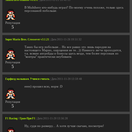
Smash Bros Rumble v0.691
| Дата 2011-12-21 16:40:15
В Multihero кто-нибудь играл? По-моему очень похоже, только здесь
персонажей побольше.
Репутация
5
Super Mario Bros. Crossover v3.1.21
| Дата 2011-11-26 19:51:32
Таких бы игр побольше... Но все равно это лишь пародия на
настоящего Марио, ощущения не те...)) Намного легче проходится,
т.к. всякие апгрейды и бонусы здесь везде, тем более персонаж из
"контры" практически неубиваем.
Репутация
5
Гарфилд малышам. Учимся считать
| Дата 2011-11-20 13:59:48
ееее) прошел всю, норм :D
Репутация
5
F1 Racing / Гран-При F1
| Дата 2011-11-20 13:56:28
Ну, судя по размеру... А хотя лучше скачаю, посмотрю!