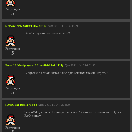
Репутация
5
Sideway: New York v1.0r5 / +RUS
| Дата 2011-11-19 08:05:21
В неё на двоих игроков можно?
Репутация
5
Doom 2D Multiplayer (v0.6 unofficial build 121)
| Дата 2011-11-13 14:31:59
А вдвоем с одной клавы или с джойстиком можно играть?
Репутация
5
SONIC Fan Remix v1.0d-b
| Дата 2011-11-04 12:34:09
WakaWaka, не она. Та игруха графикой Соника напоминает... Ну я в
FAQ поищу
Репутация
5