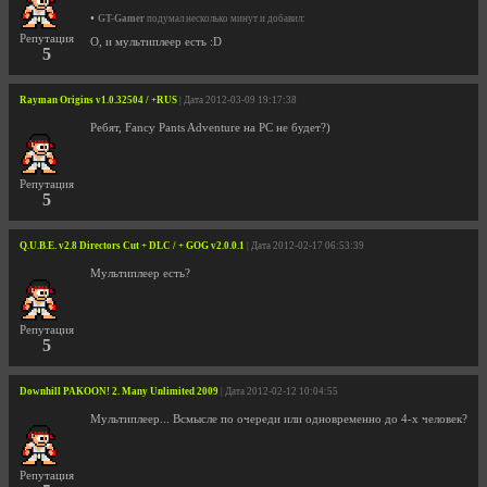
•
GT-Gamer
подумал несколько минут и добавил:
Репутация
О, и мультиплеер есть :D
5
Rayman Origins v1.0.32504 / +RUS
| Дата 2012-03-09 19:17:38
Ребят, Fancy Pants Adventure на PC не будет?)
Репутация
5
Q.U.B.E. v2.8 Directors Cut + DLC / + GOG v2.0.0.1
| Дата 2012-02-17 06:53:39
Мультиплеер есть?
Репутация
5
Downhill PAKOON! 2. Many Unlimited 2009
| Дата 2012-02-12 10:04:55
Мультиплеер... Всмысле по очереди или одновременно до 4-х человек?
Репутация