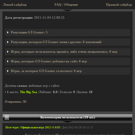
Левый сайдбар
FAQ / Общение
Правый сайдбар
Профиль пользователя GT-Gamer
Дата регистрации:
2011-11-04 12:08:55
Репутация GT-Gamer: 5
Репутация, которую GT-Gamer менял другим: 0 изменений
Игры, которые пользователь прошёл, либо очень понравились: 8 игр
Игры, которые GT-Gamer добавил на сайт: 0 игр
Игры, за которые GT-Gamer голосовал: 0 игр
Десятка
самых
любимых игр с сайта:
•
1
место:
The Big Sea
| Рейтинг:
0.0
| Голосов:
0
| Баллов:
18
Отправить ЛС
Комментарии пользователя (18 шт.)
Поле чудес: Официальная игра 2012 v1.0.03
| Дата 2012-05-28 16:11:11