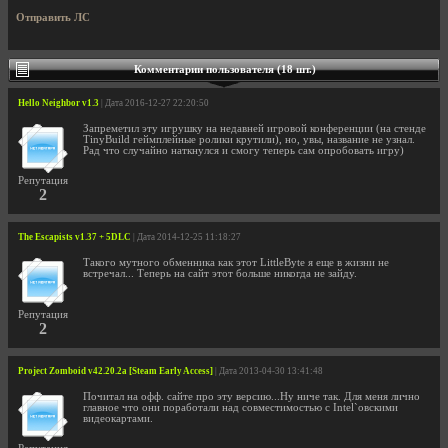
Отправить ЛС
Комментарии пользователя (18 шт.)
Hello Neighbor v1.3
| Дата 2016-12-27 22:20:50
Запреметил эту игрушку на недавней игровой конференции (на стенде
TinyBuild геймплейные ролики крутили), но, увы, название не узнал.
Рад что случайно наткнулся и смогу теперь сам опробовать игру)
Репутация
2
The Escapists v1.37 + 5DLC
| Дата 2014-12-25 11:18:27
Такого мутного обменника как этот LittleByte я еще в жизни не
встречал... Теперь на сайт этот больше никогда не зайду.
Репутация
2
Project Zomboid v42.20.2a [Steam Early Access]
| Дата 2013-04-30 13:41:48
Почитал на офф. сайте про эту версию...Ну ниче так. Для меня лично
главное что они поработали над совместимостью с Intel`овскими
видеокартами.