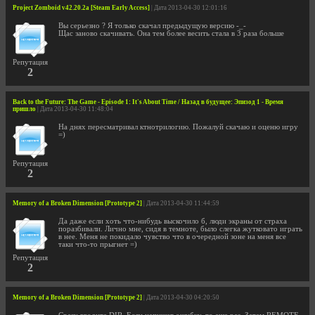
Project Zomboid v42.20.2a [Steam Early Access]
| Дата 2013-04-30 12:01:16
Вы серьезно ? Я только скачал предыдущую версию -_-
Щас заново скачивать. Она тем более весить стала в 3 раза больше
Репутация
2
Back to the Future: The Game - Episode 1: It's About Time / Назад в будущее: Эпизод 1 - Время
пришло
| Дата 2013-04-30 11:48:04
На днях пересматривал ктнотрилогию. Пожалуй скачаю и оценю игру
=)
Репутация
2
Memory of a Broken Dimension [Prototype 2]
| Дата 2013-04-30 11:44:59
Да даже если хоть что-нибудь выскочило б, люди экраны от страха
поразбивали. Лично мне, сидя в темноте, было слегка жутковато играть
в нее. Меня не покидало чувство что в очередной зоне на меня все
таки что-то прыгнет =)
Репутация
2
Memory of a Broken Dimension [Prototype 2]
| Дата 2013-04-30 04:20:50