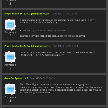
Репутация
2
Project Zomboid v42.20.2a [Steam Early Access]
| Дата 2013-04-30 12:57:07
у меня в принципе и раньше все вполне играбельно было. я эту
игрушку давно уже полюбил =)
•
Chuck26
подумал несколько секунд и добавил:
Репутация
2
так что буду надеяться что новая версия меня обрадует
Project Zomboid v42.20.2a [Steam Early Access]
| Дата 2013-04-30 12:34:38
через 4 часа, когда она с летитбита скачается, оценю на нетбуке
"МЕГООФИГЕНУЮ оптимизацию" =))
Репутация
2
Game Dev Tycoon v1.8.2
| Дата 2013-04-30 12:26:53
Охх. Целый день проиграл, выпустил несколько шедевров и
обанкротился из-за пиратства. Как же сурова эта игра. Все. Больше ни
каких пиратских игр! Теперь я стал понимать разабов, как это трудно,
как тяжело добиться чего то...
Репутация
2