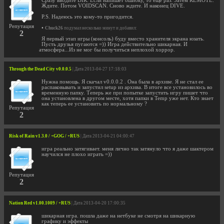
Сразу вводите DIR. Если напишет ошибку, то еще раз. Затем REMOTE.
Ждите. Потом VOIDSCAN. Сново ждите. И наконец DIVE.
P.S. Надеюсь это кому-то пригодится.
Репутация
•
Chuck26
подумал несколько минут и добавил:
2
Я первый этап игры (консоль) буду вместо хранителя экрана юзать.
Пусть друзья пугаются =)) Игра действительно шикарная. И
атмосфера...Из не мог бы получиться неплохой хоррор.
Through the Dead City v0.0.0.5
| Дата 2013-04-27 17:18:03
Нужна помощь. Я скачал v0.0.0.2 . Она была в архиве. Я не стал ее
распаковывать и запустил setup из архива. В итоге все установилось во
временную папку. Теперь же при попытке запустить игру пишет что
она установлена в другом месте, хотя папки в Temp уже нет. Кто знает
как теперь ее установить по нормальному ?
Репутация
2
Risk of Rain v1.3.0 / +GOG / +RUS
| Дата 2013-04-21 04:00:47
игра реально затягивает. меня лично так затянуло что я даже шактером
научился не плохо играть =))
Репутация
2
Nation Red v1.00.1009 / +RUS
| Дата 2013-04-20 17:00:35
шикарная игра. пошла даже на нетбуке не смотря на шикарную
графику и эффекты