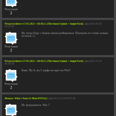
Репутация
2
Prison Architect v17.05.2023 + All DLCs [The Sunset Update + Jungle Pack]
| Дата 2013-01-03
14:21:43
Ну тогда буду с буком своим разбираться. Поиграть то очень сильно
хочется =)
Репутация
2
Prison Architect v17.05.2023 + All DLCs [The Sunset Update + Jungle Pack]
| Дата 2012-12-25
04:10:18
Блин. Ни 4, ни 5 альфа не идет на Win7
Репутация
2
Monaco: What's Yours Is Mine [FINAL]
| Дата 2012-12-14 03:37:09
Не загружается. Win 7