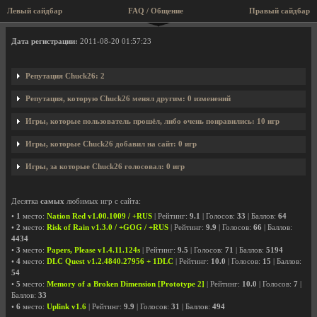
Левый сайдбар
FAQ / Общение
Правый сайдбар
Профиль пользователя Chuck26
Дата регистрации:
2011-08-20 01:57:23
Репутация Chuck26: 2
Репутация, которую Chuck26 менял другим: 0 изменений
Игры, которые пользователь прошёл, либо очень понравились: 10 игр
Игры, которые Chuck26 добавил на сайт: 0 игр
Игры, за которые Chuck26 голосовал: 0 игр
Десятка
самых
любимых игр с сайта:
•
1
место:
Nation Red v1.00.1009 / +RUS
| Рейтинг:
9.1
| Голосов:
33
| Баллов:
64
•
2
место:
Risk of Rain v1.3.0 / +GOG / +RUS
| Рейтинг:
9.9
| Голосов:
66
| Баллов:
4434
•
3
место:
Papers, Please v1.4.11.124s
| Рейтинг:
9.5
| Голосов:
71
| Баллов:
5194
•
4
место:
DLC Quest v1.2.4840.27956 + 1DLC
| Рейтинг:
10.0
| Голосов:
15
| Баллов:
54
•
5
место:
Memory of a Broken Dimension [Prototype 2]
| Рейтинг:
10.0
| Голосов:
7
|
Баллов:
33
•
6
место:
Uplink v1.6
| Рейтинг:
9.9
| Голосов:
31
| Баллов:
494