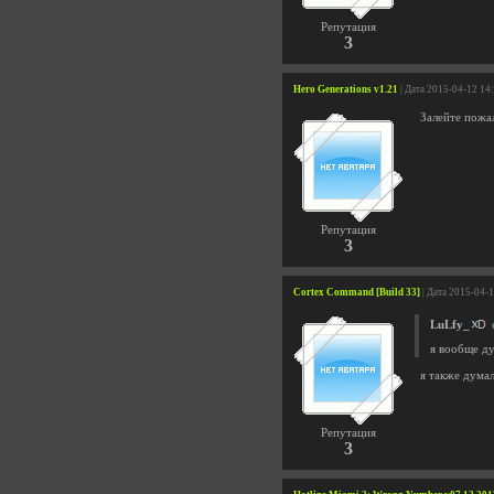
Репутация
3
Hero Generations v1.21
| Дата 2015-04-12 14
Залейте пожалу
Репутация
3
Cortex Command [Build 33]
| Дата 2015-04-
LuLfy_
с
я вообще ду
я также дума
Репутация
3