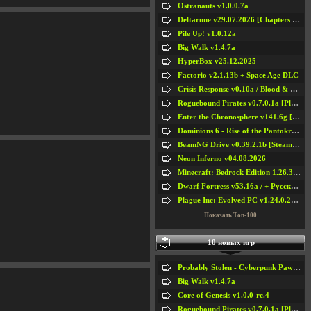
Ostranauts v1.0.0.7a
Deltarune v29.07.2026 [Chapters 1-5] / + RUS [Chapters 1-5]
Pile Up! v1.0.12a
Big Walk v1.4.7a
HyperBox v25.12.2025
Factorio v2.1.13b + Space Age DLC
Crisis Response v0.10a / Blood & Bullet
Roguebound Pirates v0.7.0.1a [Playtest]
Enter the Chronosphere v141.6g [Steam Early Access]
Dominions 6 - Rise of the Pantokrator v6.35a
BeamNG Drive v0.39.2.1b [Steam Early Access]
Neon Inferno v04.08.2026
Minecraft: Bedrock Edition 1.26.33.1a / + TLauncher v2.89
Dwarf Fortress v53.16a / + Русская Версия v50.12a
Plague Inc: Evolved PC v1.24.0.2a + All DLCs
Показать Топ-100
10 новых игр
Probably Stolen - Cyberpunk Pawnshop Simulator v048c [Playtest]
Big Walk v1.4.7a
Core of Genesis v1.0.0-rc.4
Roguebound Pirates v0.7.0.1a [Playtest]