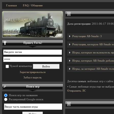
Главная
FAQ / Общение
Дата регистрации:
2011-06-17 19:06
Репутация All-Smale: 3
Привет, Гость!
Репутация, которую All-Smale м
Игры, которые пользователь пр
Игры, которые All-Smale добави
Чужой компьютер
Игры, за которые All-Smale гол
Зарегистрироваться
Забыл пароль
Десятка
самых
любимых игр с сайта:
Поиск игр
• Самые любимые игры еще не выбра
Отправить ЛС
Поиск игр по названию
Расширенный Google-поиск