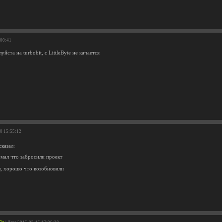
:00:41
йста на turbobit, с LittleByte не качается
10 15:55:12
казал:
мал что забросили проект
л, хорошо что возобновили