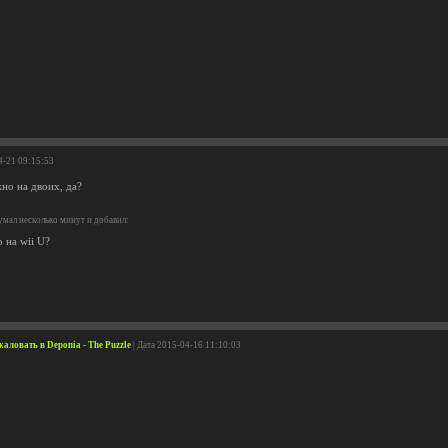
4-21 09:15:53
но на двоих, да?
мал несколько минут и добавил:
о на wii U?
жаловать в Deponia - The Puzzle
| Дата 2015-04-16 11:10:03