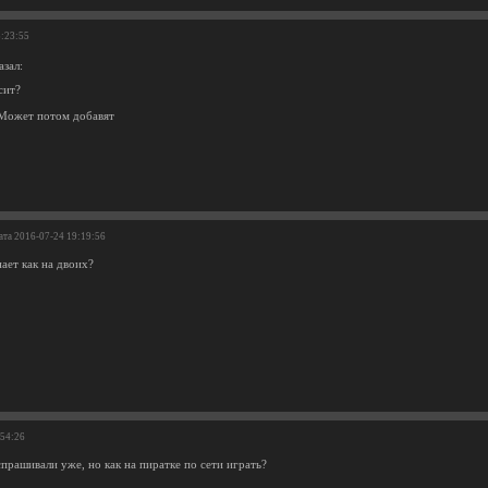
5:23:55
азал:
сит?
 Может потом добавят
ата 2016-07-24 19:19:56
ает как на двоих?
:54:26
прашивали уже, но как на пиратке по сети играть?