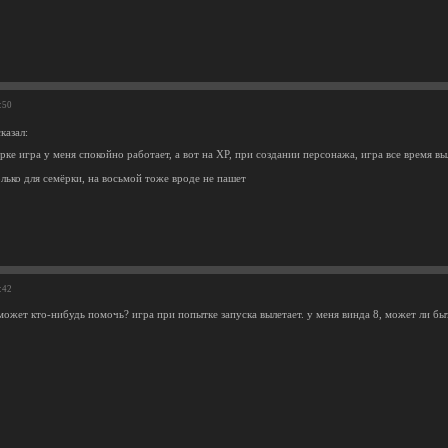
:50
казал:
ерке игра у меня спокойно работает, а вот на XP, при создании персонажа, игра все время вы
лько для семёрки, на восьмой тоже вроде не пашет
:42
может кто-нибудь помочь? игра при попытке запуска вылетает. у меня винда 8, может ли быт