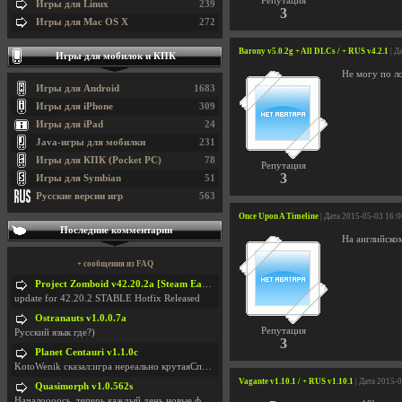
Репутация
Игры для Linux
239
3
Игры для Mac OS X
272
Barony v5.0.2g + All DLCs / + RUS v4.2.1
| Д
Игры для мобилок и КПК
Не могу по ло
Игры для Android
1683
Игры для iPhone
309
Игры для iPad
24
Java-игры для мобилки
231
Игры для КПК (Pocket PC)
78
Репутация
3
Игры для Symbian
51
Русские версии игр
563
Once Upon A Timeline
| Дата 2015-05-03 16:
Последние комментарии
На английско
+ сообщения из FAQ
Project Zomboid v42.20.2a [Steam Early Access]
update for 42.20.2 STABLE Hotfix Released
Ostranauts v1.0.0.7a
Репутация
Русский язык где?)
3
Planet Centauri v1.1.0c
KotoWenik сказал:игра нереально крутаяСпасибо )))
Vagante v1.10.1 / + RUS v1.10.1
| Дата 2015-
Quasimorph v1.0.562s
Началоооось, теперь каждый день новые фиксики, баг