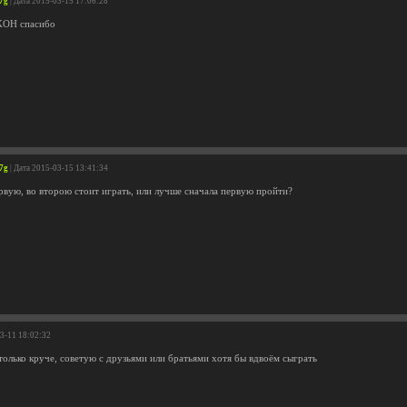
7g
| Дата 2015-03-15 17:06:28
KOH спасибо
7g
| Дата 2015-03-15 13:41:34
ервую, во второю стоит играть, или лучше сначала первую пройти?
03-11 18:02:32
только круче, советую с друзьями или братьями хотя бы вдвоём сыграть