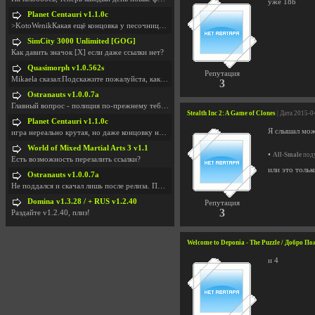
уже 18b
Planet Centauri v1.1.0c
>KotoWenikКакая ещё концовка у песочницы?..
SimCity 3000 Unlimited [GOG]
Как давить значок [X] если даже ссылки нет?
Quasimorph v1.0.562s
Репутация
Mikaela сказал:Подскажите пожалуйста, как скачать
3
Ostranauts v1.0.0.7a
Главный вопрос - полиция по-прежнему тебя таранит
Stealth Inc 2: A Game of Clones
| Дата 2015-0
Planet Centauri v1.1.0c
Я слышал мож
игра нереально крутая, но даже концовку не удосужи
World of Mixed Martial Arts 3 v1.1
•
All-Smale
поду
Есть возможность перезалить ссылки?
или это тольк
Ostranauts v1.0.0.7a
Не поддался и скачал лишь после релиза. Посмотрим,
Domina v1.3.28 / + RUS v1.2.40
Репутация
3
Раздайте v1.2.40, плиз!
Welcome to Deponia - The Puzzle / Добро По
и 4