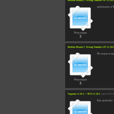
Hotline Miami 2: Wrong Number v07.12.201
amfetomin и 
Репутация
3
Hotline Miami 2: Wrong Number v07.12.201
Не играл в п
Репутация
3
Vagante v1.10.1 / + RUS v1.10.1
| Дата 2015-
Как spelunky 