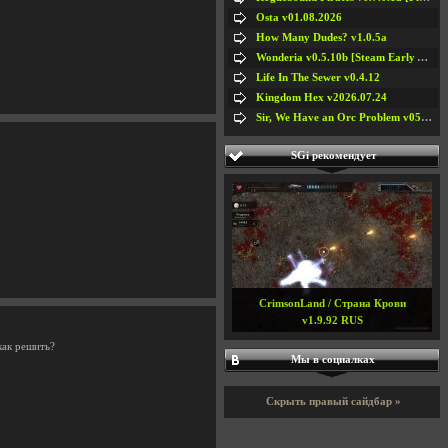
Osta v01.08.2026
How Many Dudes? v1.0.5a
Wonderia v0.5.10b [Steam Early Access]
Life In The Sewer v0.4.12
Kingdom Hex v2026.07.24
Sir, We Have an Orc Problem v05.08.2026
SGi рекомендует
CrimsonLand / Страна Крови
v1.9.92 RUS
как решить?
Мы в социалках
Скрыть правый сайдбар »