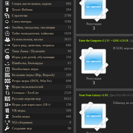
Спорт, настольные, карты
988
Tower Defense
394
Стратегии
3780
Симуляторы
1186
Репутация
3
Змейки, поедалки, эволюция
72
Тайм менеджмент, тайкуны
1020
Головоломки, пазлы
3035
Enter the Gungeon v2.1.9 / + GOG v2.0.10
| Д
Три в ряд, цепочки, тетрисы
686
В GOG версии
Типа Zuma / Dynomite
98
Игры для детей, обучающие
316
Пинболы, бильярды
65
Необычные игры
1076
Большие игры (Rip, Repack)
269
Репутация
Ретро-игры (DOS, Win 9x)
690
3
Игры пользователей
272
Сетевые / ХотСит
2320
Nom Nom Galaxy v1.05
| Дата 2015-08-16 1
Русские версии игр
8412
Геймпад не оп
Игры для взрослых (18+)
130
VR-игры
399
Зомби игры
446
SGi-сборники
0
Создание игр
98