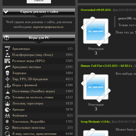
Overcooked v09.09.2016
| Дата 2016-08-04 1
Скрыть рекламу с сайта
petro106
ск
Чтоб скрыть всю рекламу с сайта, для начала
Только хот-
необходимо
зарегистрироваться
.
Пока что да.
Игры для PC
Арканоиды
155
Репутация
3
Платформеры (вид сбоку)
3991
Ролевые игры (RPG)
3505
Human: Fall Flat v23.03.2025 + All DLCs
| Д
Аркадные шутеры
2291
Хорроры
1884
Кто-нибудь зн
Тир, FPS, 3D-бродилки
4013
Игры с физикой
1308
Песочницы (Sandbox-игры)
1404
Техника на колесах, гонки
1222
Леталки, скроллеры
1029
Репутация
3
Аркады
3070
Файтинги
625
Текстовые, Roguelike
1701
Scrap Mechanic v1.0.0a
| Дата 2016-04-17 10
Визуальные новеллы
215
Может быть с
Я ищу, квесты, приключения
6440