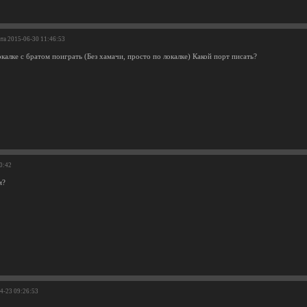
ата 2015-06-30 11:46:53
калке с братом поиграть (Без хамачи, просто по локалке) Какой порт писать?
00:42
м?
04-23 09:26:53