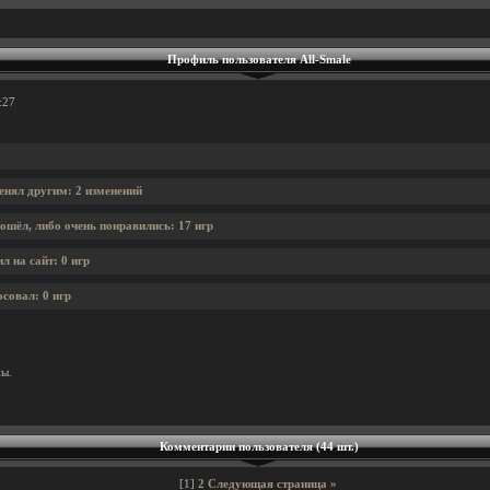
Профиль пользователя All-Smale
:27
енял другим: 2 изменений
ошёл, либо очень понравились: 17 игр
л на сайт: 0 игр
осовал: 0 игр
ны.
Комментарии пользователя (44 шт.)
[1]
2
Следующая страница »