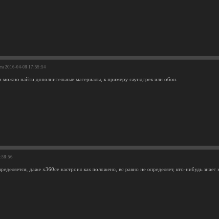
ата 2016-04-08 17:59:54
 можно найти дополнительные материалы, к примеру саундтрек или обои.
1:58:56
ределяется, даже x360ce настроил как положено, вс равно не определяет, кто-нибудь знает 