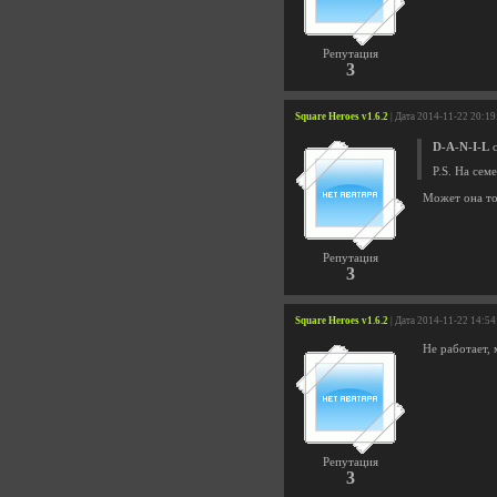
Репутация
3
Square Heroes v1.6.2
| Дата 2014-11-22 20:19
D-A-N-I-L
с
P.S. На сем
Может она то
Репутация
3
Square Heroes v1.6.2
| Дата 2014-11-22 14:54
Не работает, 
Репутация
3