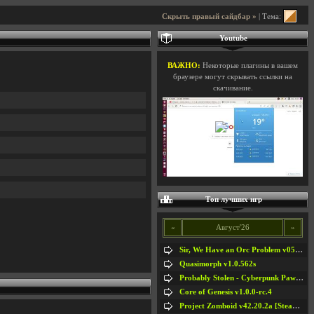
Скрыть правый сайдбар »
| Тема:
Youtube
ВАЖНО:
Некоторые плагины в вашем
браузере могут скрывать ссылки на
скачивание.
Топ лучших игр
«
Август'26
»
Sir, We Have an Orc Problem v05.08.2026
Quasimorph v1.0.562s
Probably Stolen - Cyberpunk Pawnshop Simulator v048c [Playtest]
Core of Genesis v1.0.0-rc.4
Project Zomboid v42.20.2a [Steam Early Access]