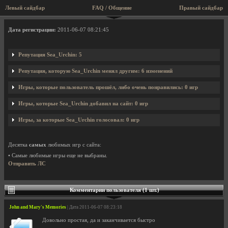
Левый сайдбар
FAQ / Общение
Правый сайдбар
Профиль пользователя Sea_Urchin
Дата регистрации:
2011-06-07 08:21:45
Репутация Sea_Urchin: 5
Репутация, которую Sea_Urchin менял другим: 6 изменений
Игры, которые пользователь прошёл, либо очень понравились: 0 игр
Игры, которые Sea_Urchin добавил на сайт: 0 игр
Игры, за которые Sea_Urchin голосовал: 0 игр
Десятка
самых
любимых игр с сайта:
• Самые любимые игры еще не выбраны.
Отправить ЛС
Комментарии пользователя (1 шт.)
John and Mary's Memories
| Дата 2011-06-07 08:23:18
Довольно простая, да и заканчивается быстро