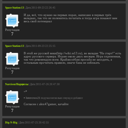
Space Station 13
| Дата 2011-09-23 22:26:45
И да, всё, что нужно на первых порах, написано в первых трёх
вкладках, так что не поленитесь почитать и тогда игра покажет вам
весь свой потенциал
Репутация
7
Space Station 13
| Дата 2011-09-23 22:25:15
В этой же русской вики(http://wiki.ss13.ru), во вкладке "На старт!" есть
адрес русского сервера. Играю около двух месяцев. Игра охрененная,
так что рекомендую всем. Крайзисоёбам просьба не заходить, а
остальным прочитать правило, иначе бана не избежать
Репутация
7
Narcissu/Нарциссы
| Дата 2011-07-26 20:47:30
=*
•
Intercross21
подумал несколько секунд и добавил:
Согласен с alex47gamer, качайте
Репутация
7
Dig-N-Rig
| Дата 2011-07-25 20:42:55