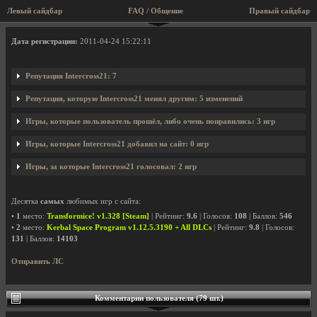
Левый сайдбар
FAQ / Общение
Правый сайдбар
Профиль пользователя Intercross21
Дата регистрации:
2011-04-24 15:22:11
Репутация Intercross21: 7
Репутация, которую Intercross21 менял другим: 5 изменений
Игры, которые пользователь прошёл, либо очень понравились: 3 игр
Игры, которые Intercross21 добавил на сайт: 0 игр
Игры, за которые Intercross21 голосовал: 2 игр
Десятка
самых
любимых игр с сайта:
•
1
место:
Transformice! v1.328 [Steam]
| Рейтинг:
9.6
| Голосов:
108
| Баллов:
546
•
2
место:
Kerbal Space Program v1.12.5.3190 + All DLCs
| Рейтинг:
9.8
| Голосов:
131
| Баллов:
14103
Отправить ЛС
Комментарии пользователя (79 шт.)