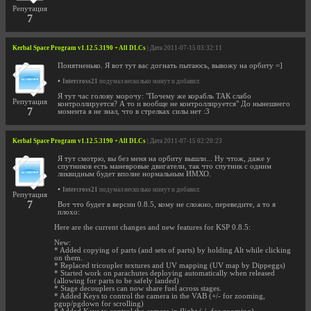
Репутация
7
Kerbal Space Program v1.12.5.3190 + All DLCs
| Дата 2011-07-15 03:32:11
Понятненько. Я вот тут вас догнать пытаюсь, вывожу на орбиту =]
•
Intercross21
подумал несколько минут и добавил:
Я тут час голову морочу: "Почему же корабль ТАК слабо
Репутация
контроллируется? А то и вообще не контроллируется" До нынешнего
7
момента я не знал, что в стрелках силы нет :3
Kerbal Space Program v1.12.5.3190 + All DLCs
| Дата 2011-07-15 02:20:23
Я тут смотрю, вы без меня на орбиту вышли... Ну чтож, даже у
спутников есть маневровые двигатели, так что спутник с одним
ликвидным будет вполне нормальным ИМХО.
•
Intercross21
подумал несколько минут и добавил:
Репутация
7
Вот что будет в версии 0.8.5, кому не сложно, переведите, а то я
плохо:
Here are the current changes and new features for KSP 0.8.5:
New:
* Added copying of parts (and sets of parts) by holding Alt while clicking
on them.
* Replaced tricoupler textures and UV mapping (UV map by Dippeggs)
* Started work on parachutes deploying automatically when released
(allowing for parts to be safely landed)
* Stage decouplers can now share fuel across stages.
* Added Keys to control the camera in the VAB (+/- for zooming,
pgup/pgdown for scrolling)