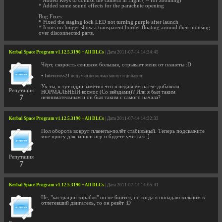
* Added Keys to control the camera in flight ( /- for zooming)
* Added some sound effects for the parachute opening
Bug Fixes:
* Fixed the staging lock LED not turning purple after launch
* Icons no longer show a transparent border floating around then mousing
over disconnected parts.
Kerbal Space Program v1.12.5.3190 + All DLCs
| Дата 2011-07-14 14:34:45
Чёрт, скорость слишком большая, отрывает меня от планеты :D
•
Intercross21
подумал несколько минут и добавил:
Ух ты, я тут один заметил что в недавнем патче добавили
Репутация
НОРМАЛЬНЫЙ космос (Со звёздами)? Или я был таким
7
невнимательным и он был таким с самого начала?
Kerbal Space Program v1.12.5.3190 + All DLCs
| Дата 2011-07-14 14:32:32
Пол оборота вокруг планеты-полёт стабильный. Теперь подскажите
мне прогу для записи игр и будете учиться ;]
Репутация
7
Kerbal Space Program v1.12.5.3190 + All DLCs
| Дата 2011-07-14 14:05:41
Не, "кастрации корабля" он не боится, но когда я попадаю кольцом в
отлетевший двигатель, то он ревёт :D