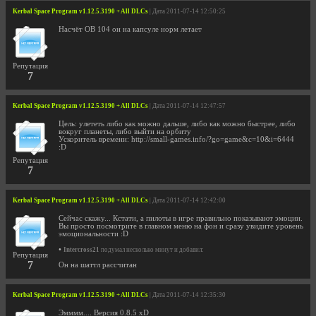
Kerbal Space Program v1.12.5.3190 + All DLCs
| Дата 2011-07-14 12:50:25
Насчёт ОВ 104 он на капсуле норм летает
Репутация
7
Kerbal Space Program v1.12.5.3190 + All DLCs
| Дата 2011-07-14 12:47:57
Цель: улететь либо как можно дальше, либо как можно быстрее, либо
вокруг планеты, либо выйти на орбиту
Ускоритель времени: http://small-games.info/?go=game&c=10&i=6444
:D
Репутация
7
Kerbal Space Program v1.12.5.3190 + All DLCs
| Дата 2011-07-14 12:42:00
Сейчас скажу... Кстати, а пилоты в игре правильно показывают эмоции.
Вы просто посмотрите в главном меню на фон и сразу увидите уровень
эмоциональности :D
•
Intercross21
подумал несколько минут и добавил:
Репутация
7
Он на шаттл рассчитан
Kerbal Space Program v1.12.5.3190 + All DLCs
| Дата 2011-07-14 12:35:30
Эмммм.... Версия 0.8.5 xD