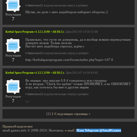
•
Intercross21
подумал несколько минут и добавил:
Шутко, но дело с авто апдейтером набирает обороты ;]
Репутация
7
Kerbal Space Program v1.12.5.3190 + All DLCs
| Дата 2011-07-14 10:51:00
Правильно, что гуглу не доверяешь, да и вообще всяким переводчикам
доверять нельзя. Только мозгам
Насчёт авто апдейтера спросил, ждём-с
•
Intercross21
подумал несколько секунд и добавил:
Репутация
7
http://kerbalspaceprogram.com/forum/index.php?topic=147.0
Kerbal Space Program v1.12.5.3190 + All DLCs
| Дата 2011-07-14 10:43:05
Во первых: про версию 0.8.4 говорилось всю страницу
А во вторых: "Check for update" только ПРОВЕРЯЕТ, а не ОБНОВЛЯЕТ
игру, как хотелось бы мне и другим людям
•
Intercross21
подумал несколько секунд и добавил:
Репутация
7
-_-
[1]
2
Следующая страница »
Правообладателям
small-games.info © 2008-2024 | Контакты:
e-mail
|
Наш Telegram @SmallGamez