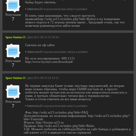
бьёнд будет глючить.
•
Intercross21
подумал несколько минут и добавил:
Репутация
И опять таки напоминаю, что следует прочесть
7
правила(http://wiki.ss13.ru/index.php?title=Rules) и по покорению
нового порога в 72 игрока затеяли ивент... бредовый очень, так что
новичкам рекомендуется зайти позже
Space Station 13
| Дата 2011-09-24 14:39:04
Скачать на оф сайте
•
Intercross21
подумал несколько секунд и добавил:
Но есть посовременнее: 409.1111
Репутация
http://www.byond.com/download/
7
Space Station 13
| Дата 2011-09-24 14:14:31
Во первых навсегда банят только злостных нарушителей, во вторых
вики сильно обрезана, чтобы люди САМИ изучали её, а просто
побегать можно ночью или ассистентом или напроситься помогать к
главе, в третьих обязательно читаем фак и терминологию :
Также я готов ответить на все ваши вопросы
Репутация
7
•
Intercross21
подумал несколько минут и добавил:
Фак: http://wiki.ss13.ru/index.php?title=FAQ
Дополнительная, но полезная информация: http://wiki.ss13.ru/index.php?
title=Tutorials
Форум: http://forum.ss13.ru
Правила: http://wiki.ss13.ru/index.php?title=Rules
З.Ы. Можете побегать на гиббедах(Идёте на сайт бьёнда и добавляете в
свй клиент сс13 и выведется список серверов)