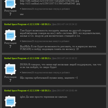
http://s46.radikal.ru/i114/1107/5d/ada0c356e39e.jpg
http://s53.radikal.ru/i139/1107/11/36f1e09a8340 .jpg
•
Intercross21
подумал несколько секунд и добавил:
Репутация
7
ыы
Kerbal Space Program v1.12.5.3190 + All DLCs
| Дата 2011-07-14 13:24:12
Там будет возможность посадить экипаж на другой стороне
корабля(проще говоря-на нос) либо системы ЖО, исследовательские,
жилые и т.п. модули для космических станций и т.п.
•
Intercross21
подумал несколько минут и добавил:
Репутация
7
ByuHbIu Если будет возможность рисовать, то я нарисую значок
ГСБ(GDI) и пойду нодовцев гонять по космосу :D
Kerbal Space Program v1.12.5.3190 + All DLCs
| Дата 2011-07-14 13:10:22
DUHA Я говорил, что меня ещё несколько людей поддержало, так что
если так пойдёт, то скоро будет
•
Intercross21
подумал несколько секунд и добавил:
Репутация
Ща скрины орбитальной пушки кину, зацените =]
7
Kerbal Space Program v1.12.5.3190 + All DLCs
| Дата 2011-07-14 13:05:44
igles Да мне просто терпения не хватало