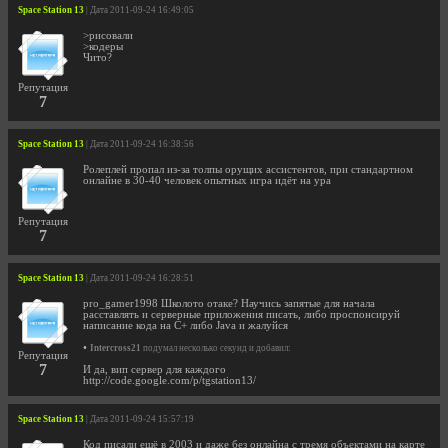
Space Station 13
| Дата 2011-09-24 16:49:05
>рисовали
>кодеры
Чито?
Репутация
7
Space Station 13
| Дата 2011-09-24 16:38:56
Ролеплей пропал из-за толпы орущих ассистентов, при стандартном
онлайне в 30-40 человек опытных игра идёт на ура
Репутация
7
Space Station 13
| Дата 2011-09-24 16:28:51
pro_gamer1998 Школото отаке? Научись запятые для начала
расставлять и серверные приложения писать, либо проспонсируй
написание кода на С+ либо Java и жалуйся
•
Intercross21
подумал несколько секунд и добавил:
Репутация
7
И да, вип сервер для каждого
http://code.google.com/p/tgstation13/
Space Station 13
| Дата 2011-09-24 15:57:19
Код писали ещё в 2003 и даже без онлайна с тремя объектами на карте