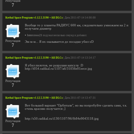
Репутация
7
Kerbal Space Program v1.12.5.3190 + All DLCs
| Дата 2011-07-14 14:00:00
Вообще то у планеты РАДИУС 600 км, следовательно умножаем на 2 и
получаем диаметр
•
Intercross21
подумал несколько секунд и добавил:
Репутация
Эм-м-м... Я их оказывается до посадки убил xD
7
Kerbal Space Program v1.12.5.3190 + All DLCs
| Дата 2011-07-14 13:54:17
Я убил пилотов, не разрушая капсулу :D
http://i054.radikal.ru/1107/a6/31056e01eece.jpg
Репутация
7
Kerbal Space Program v1.12.5.3190 + All DLCs
| Дата 2011-07-14 13:47:31
Вот большой вариант "Орбитали", но вы попробуйте сделать сами, т.к.
очень красиво получается ;]
http://s50.radikal.ru/i130/1107/96/fb84e9043118.jpg
Репутация
7