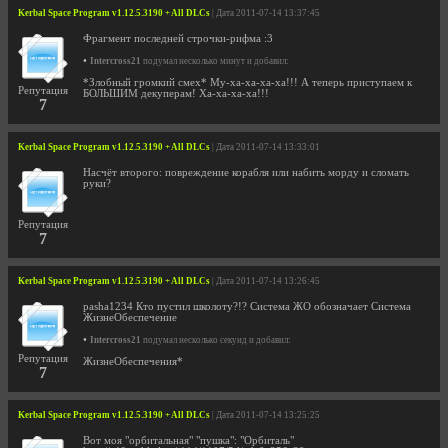
Kerbal Space Program v1.12.5.3190 + All DLCs
| Дата 2011-07-14 13:37:45
Фрагмент последней строчки-рифма :3
•
Intercross21
подумал несколько минут и добавил:
*Злобный громкий смех* Му-ха-ха-ха-ха!!! А теперь приступаем к
Репутация
БОЛЬШИМ декуперам! Ха-ха-ха-ха!!!
7
Kerbal Space Program v1.12.5.3190 + All DLCs
| Дата 2011-07-14 13:33:01
Насчёт второго: повреждение корабля или набить морду и сломать
руки?
Репутация
7
Kerbal Space Program v1.12.5.3190 + All DLCs
| Дата 2011-07-14 13:26:45
pasha1234 Кто пустил школоту?!? Система ЖО обозначает Система
ЖизнеОбеспечение
•
Intercross21
подумал несколько секунд и добавил:
Репутация
ЖизнеОбеспечения*
7
Kerbal Space Program v1.12.5.3190 + All DLCs
| Дата 2011-07-14 13:25:25
Вот моя "орбитальная" "пушка": "Орбиталь"