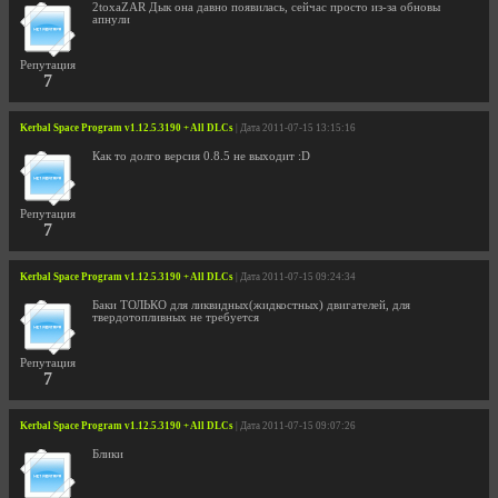
2toxaZAR Дык она давно появилась, сейчас просто из-за обновы
апнули
Репутация
7
Kerbal Space Program v1.12.5.3190 + All DLCs
| Дата 2011-07-15 13:15:16
Как то долго версия 0.8.5 не выходит :D
Репутация
7
Kerbal Space Program v1.12.5.3190 + All DLCs
| Дата 2011-07-15 09:24:34
Баки ТОЛЬКО для ликвидных(жидкостных) двигателей, для
твердотопливных не требуется
Репутация
7
Kerbal Space Program v1.12.5.3190 + All DLCs
| Дата 2011-07-15 09:07:26
Блики