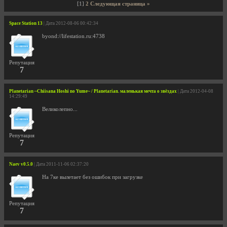
[1]
2
Следующая страница »
Space Station 13
| Дата 2012-08-06 00:42:34
byond://lifestation.ru:4738
Репутация
7
Planetarian ~Chiisana Hoshi no Yume~ / Planetarian. маленькая мечта о звёздах
| Дата 2012-04-08
14:29:49
Великолепно...
Репутация
7
Naev v0.5.0
| Дата 2011-11-06 02:37:20
На 7ке вылетает без ошибок при загрузке
Репутация
7