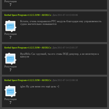
Репутация
7
Kerbal Space Program v1.12.5.3190 + All DLCs
| Дата 2011-07-14 13:03:06
Кстати, очень понравился РТС модуль-благодаря ему управляемость
судна значительно повышается
Репутация
7
Kerbal Space Program v1.12.5.3190 + All DLCs
| Дата 2011-07-14 13:01:37
ByuHbIu Сас хрупкий, ты его ставь ПОД декупер, а не вплотную к
капсуле
Репутация
7
Kerbal Space Program v1.12.5.3190 + All DLCs
| Дата 2011-07-14 13:00:18
igles Ну для меня это ещё цель =]
Репутация
7