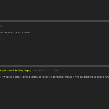
59
рать сойдёт, а вот онлайн....
Cs [Season 05: Drilling Deeper]
| Дата 2023-08-12 21:15:40
 70 часов в стиме, игра годная, особенно с друзьями, главное, что комьюнити хорошее тут, 