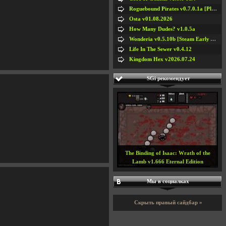
Roguebound Pirates v0.7.0.1a [Playtest]
Osta v01.08.2026
How Many Dudes? v1.0.5a
Wonderia v0.5.10b [Steam Early Access]
Life In The Sewer v0.4.12
Kingdom Hex v2026.07.24
SGi рекомендует
The Binding of Isaac: Wrath of the
Lamb v1.666 Eternal Edition
Мы в социалках
Скрыть правый сайдбар »