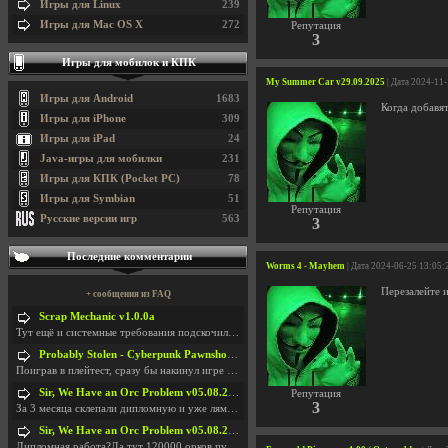
Игры для Linux
239
Игры для Mac OS X
272
Репутация
3
Игры для мобилок и КПК
My Summer Car v29.09.2025
| Дата 2024-11
Игры для Android
1683
Когда добавят
Игры для iPhone
309
Игры для iPad
24
Java-игры для мобилки
231
Игры для КПК (Pocket PC)
78
Игры для Symbian
51
Репутация
Русские версии игр
563
3
Последние комментарии
Worms 4 - Mayhem
| Дата 2024-06-25 13:05:
Перезалейте 
+ сообщения из FAQ
Scrap Mechanic v1.0.0a
Тут ещё и системные требования подскочили. Если не
Probably Stolen - Cyberpunk Pawnshop Simulator v048c [Playtest]
Поиграв в плейтест, сразу бы накинул игре наивысши
Sir, We Have an Orc Problem v05.08.2026
Репутация
3
За 3 месяца склепали дипломную и уже лям двести ба
Sir, We Have an Orc Problem v05.08.2026
Дипломная работа?Да тут 120000 орков путь выбирают