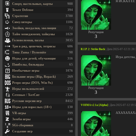
Я ИСКАЛ ЕЁ 
Спорт, настольные, карты
988
Tower Defense
394
Стратегии
3780
Симуляторы
1186
Змейки, поедалки, эволюция
72
Репутация
Тайм менеджмент, тайкуны
1020
3
Головоломки, пазлы
3035
Три в ряд, цепочки, тетрисы
686
R.I.P. 2: Strike Back
| Дата 2025-07-12 21:20:
Типа Zuma / Dynomite
98
Игра детства,
Игры для детей, обучающие
316
Пинболы, бильярды
65
Необычные игры
1076
Большие игры (Rip, Repack)
269
Ретро-игры (DOS, Win 9x)
690
Репутация
Игры пользователей
272
3
Сетевые / ХотСит
2320
Русские версии игр
8412
VOIMA v2.1a [Alpha]
| Дата 2025-07-12 19:
Игры для взрослых (18+)
130
АХАХАХАХАХА
VR-игры
399
Зомби игры
446
SGi-сборники
0
Создание игр
98