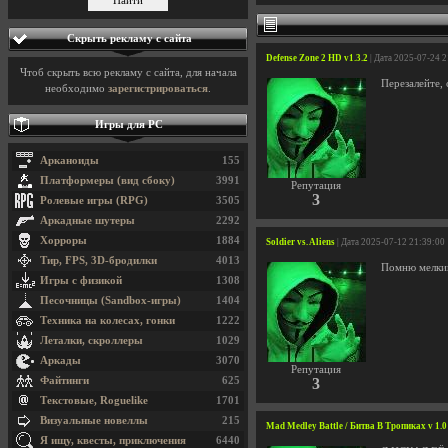
Скрыть рекламу с сайта
Defense Zone 2 HD v1.3.2
| Дата 2025-07-24 
Чтоб скрыть всю рекламу с сайта, для начала
Перезалейте, 
необходимо
зарегистрироваться
.
Игры для PC
Арканоиды
155
Платформеры (вид сбоку)
3991
Репутация
3
Ролевые игры (RPG)
3505
Аркадные шутеры
2292
Хорроры
1884
Soldier vs. Aliens
| Дата 2025-07-12 21:39:00
Тир, FPS, 3D-бродилки
4013
Помню мелкий
Игры с физикой
1308
Песочницы (Sandbox-игры)
1404
Техника на колесах, гонки
1222
Леталки, скроллеры
1029
Аркады
3070
Репутация
Файтинги
625
3
Текстовые, Roguelike
1701
Визуальные новеллы
215
Mad Medley Battle / Битва В Тропиках v 1.0
Я ищу, квесты, приключения
6440