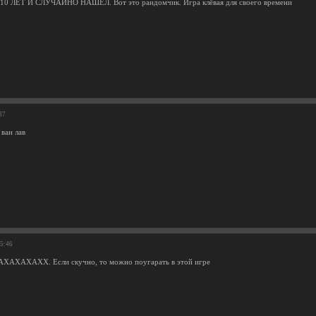
10 ЛЕТ И СЛУЧАЙНО НАШЁЛ. Вот это рандомчик. Игра клёвая для своего времени
37
 ван лав
55:46
ХАХАХХ. Если скучно, то можно поугарать в этой игре