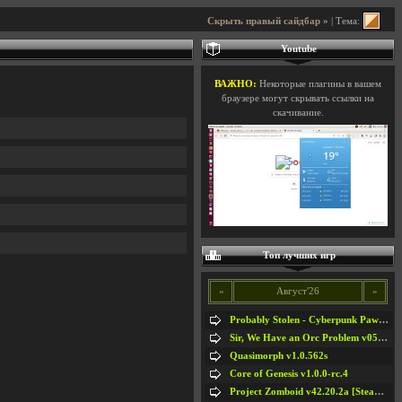
Скрыть правый сайдбар »
| Тема:
Youtube
ВАЖНО:
Некоторые плагины в вашем
браузере могут скрывать ссылки на
скачивание.
Топ лучших игр
«
Август'26
»
Probably Stolen - Cyberpunk Pawnshop Simulator v048c [Playtest]
Sir, We Have an Orc Problem v05.08.2026
Quasimorph v1.0.562s
Core of Genesis v1.0.0-rc.4
Project Zomboid v42.20.2a [Steam Early Access]