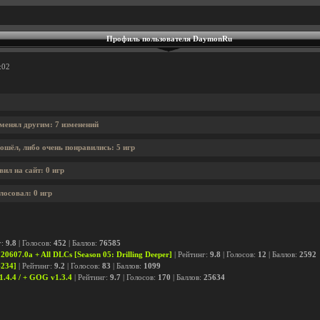
Профиль пользователя DaymonRu
:02
менял другим: 7 изменений
ошёл, либо очень понравились: 5 игр
л на сайт: 0 игр
осовал: 0 игр
г:
9.8
| Голосов:
452
| Баллов:
76585
20607.0a + All DLCs [Season 05: Drilling Deeper]
| Рейтинг:
9.8
| Голосов:
12
| Баллов:
2592
4234]
| Рейтинг:
9.2
| Голосов:
83
| Баллов:
1099
1.4.4 / + GOG v1.3.4
| Рейтинг:
9.7
| Голосов:
170
| Баллов:
25634