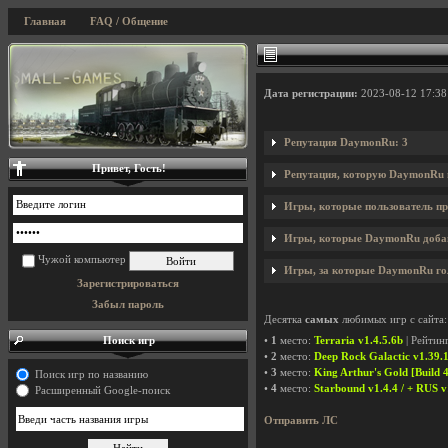
Главная
FAQ / Общение
Дата регистрации:
2023-08-12 17:38
Репутация DaymonRu: 3
Привет, Гость!
Репутация, которую DaymonRu 
Игры, которые пользователь пр
Игры, которые DaymonRu добави
Чужой компьютер
Игры, за которые DaymonRu гол
Зарегистрироваться
Забыл пароль
Десятка
самых
любимых игр с сайта:
Поиск игр
•
1
место:
Terraria v1.4.5.6b
| Рейтин
•
2
место:
Deep Rock Galactic v1.39.1
•
3
место:
King Arthur's Gold [Build 
Поиск игр по названию
•
4
место:
Starbound v1.4.4 / + RUS v
Расширенный Google-поиск
Отправить ЛС