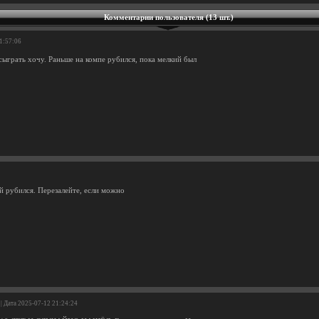
Комментарии пользователя (13 шт.)
21:57:06
сыграть хочу. Раньше на компе рубился, пока мелкий был
 рубился. Перезалейте, если можно
| Дата 2025-07-12 21:24:24