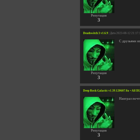
Репутация
3
Deadswitch 3 v1.6.9
| Дата 2023-08-12 21:17:
С друзьями иг
Репутация
3
Deep Rock Galactic v1.39.120607.0a + All DL
Наиграл почти
Репутация
3