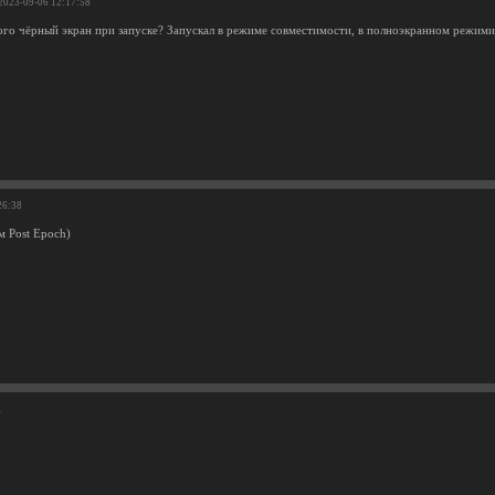
 2023-09-06 12:17:58
ого чёрный экран при запуске? Запускал в режиме совместимости, в полноэкранном режими 
26:38
м Post Epoch)
1