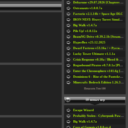
Deltarune v29.07.2026 [Chapters 1-5] / + RUS [Chapters 1-5]
Ostranauts v1.0.0.7a
Factorio v2.1.14b + Space Age DLC
IRON NEST: Heavy Turret Simulator v1.0a
Big Walk v1.4.7a
Pile Up! v1.0.12a
BeamNG Drive v0.39.2.1b [Steam Early Access]
HyperBox v25.12.2025
Dwarf Fortress v53.16a / + Русская Версия v50.12a
Lucky Tower Ultimate v1.1.1a
Crisis Response v0.10a / Blood & Bullet
Roguebound Pirates v0.7.0.1a [Playtest]
Enter the Chronosphere v141.6g [Steam Early Access]
Dominions 6 - Rise of the Pantokrator v6.35a
Minecraft: Bedrock Edition 1.26.33.1a / + TLauncher v2.89
Показать Топ-100
10 новых игр
Escape Wizard
Probably Stolen - Cyberpunk Pawnshop Simulator v048c [Playtest]
Big Walk v1.4.7a
Core of Genesis v1.0.0-rc.4