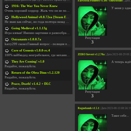
Farworld Pioneers v1.00 / Outworlder
| Дата
1916: The War You Never Knew
У меня у одн
Очень хороший хоррор. Жаль что он не получил должн
Hollywood Animal v0.8.72ea [Steam Early Access]
Не знаю как сейчас, но года полтора назад игра был
Going Medieval v1.1.13g
Игра клевая! Именно картинки и разнообразия в стро
Репутация
Ostranauts v1.0.0.7a
3
karry299 сказал:Главный вопрос - полиция по-прежне
Core of Genesis v1.0.0-rc.4
ZERO Sievert v1.2.70a
| Дата 2023-08-29 09:
100% вайбкодед неиграбельное, где механики знает т
They Are Coming! v1.0
А теперь ждё
Раздайте, пожалуйста.
Return of the Obra Dinn v1.2.120
Раздайте, пожалуйста.
Peace, Death! v1.4.2 + DLC
Раздайте, пожалуйста.
Репутация
3
Roguelands v1.5.1
| Дата 2023-08-13 08:56:1
Такое себе...