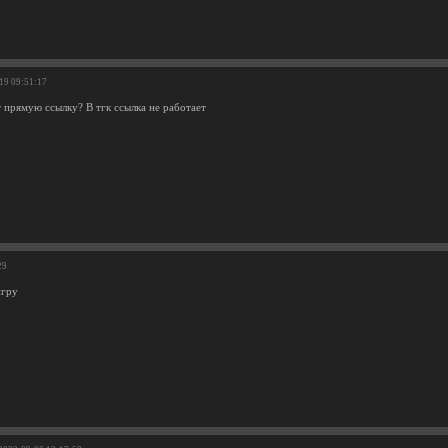
-19 09:51:17
 прямую ссылку? В тгк ссылка не работает
29
игру