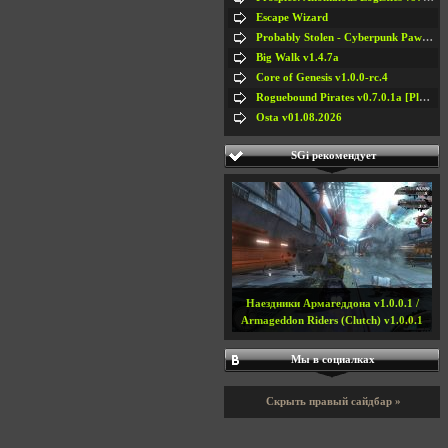
Escape Wizard
Probably Stolen - Cyberpunk Pawnshop Simulator v048c [Playtest]
Big Walk v1.4.7a
Core of Genesis v1.0.0-rc.4
Roguebound Pirates v0.7.0.1a [Playtest]
Osta v01.08.2026
SGi рекомендует
Наездники Армагеддона v1.0.0.1 /
Armageddon Riders (Clutch) v1.0.0.1
Мы в социалках
Скрыть правый сайдбар »