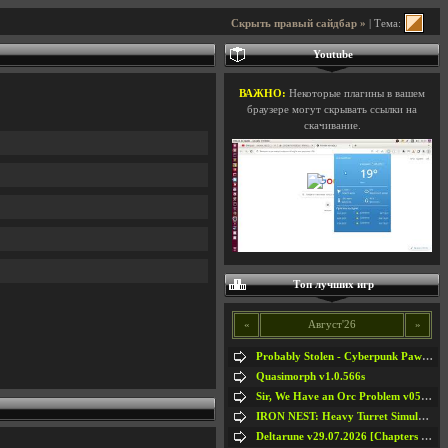
Скрыть правый сайдбар »
| Тема:
Youtube
ВАЖНО:
Некоторые плагины в вашем
браузере могут скрывать ссылки на
скачивание.
Топ лучших игр
«
Август'26
»
Probably Stolen - Cyberpunk Pawnshop Simulator v048c [Playtest]
Quasimorph v1.0.566s
Sir, We Have an Orc Problem v05.08.2026
IRON NEST: Heavy Turret Simulator v1.0a
Deltarune v29.07.2026 [Chapters 1-5] / + RUS [Chapters 1-5]