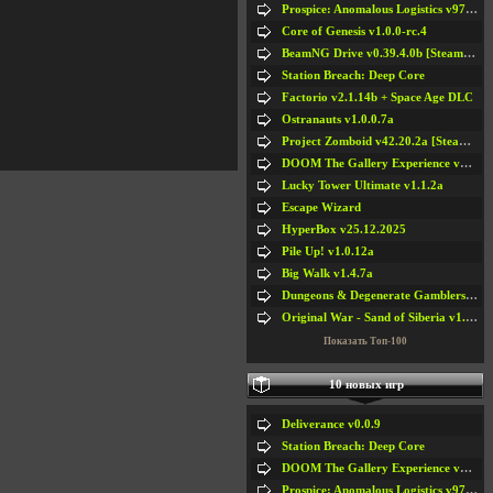
Prospice: Anomalous Logistics v97 [Playtest]
Core of Genesis v1.0.0-rc.4
BeamNG Drive v0.39.4.0b [Steam Early Access]
Station Breach: Deep Core
Factorio v2.1.14b + Space Age DLC
Ostranauts v1.0.0.7a
Project Zomboid v42.20.2a [Steam Early Access]
DOOM The Gallery Experience v1.4.2
Lucky Tower Ultimate v1.1.2a
Escape Wizard
HyperBox v25.12.2025
Pile Up! v1.0.12a
Big Walk v1.4.7a
Dungeons & Degenerate Gamblers v2.0.2a
Original War - Sand of Siberia v1.6.30
Показать Топ-100
10 новых игр
Deliverance v0.0.9
Station Breach: Deep Core
DOOM The Gallery Experience v1.4.2
Prospice: Anomalous Logistics v97 [Playtest]