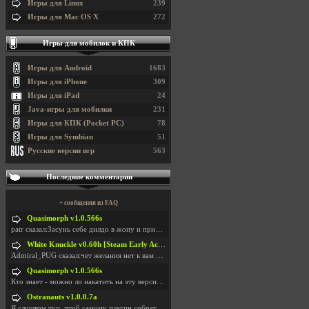
Игры для Linux
239
Игры для Mac OS X
272
Игры для мобилок и КПК
Игры для Android
1683
Игры для iPhone
309
Игры для iPad
24
Java-игры для мобилки
231
Игры для КПК (Pocket PC)
78
Игры для Symbian
51
Русские версии игр
563
Последние комментарии
+ сообщения из FAQ
Quasimorph v1.0.566s
patr сказал:Засунь себе дилдо в жопу и пришли фотк
White Knuckle v0.60h [Steam Early Access]
Admiral_PUG сказал:чет желания нет к вам сюда захо
Quasimorph v1.0.566s
Кто знает - можно ли накатить на эту версию моды?
Ostranauts v1.0.0.7a
Я слишком туп, чтоб самому плагин собрать. И что-т