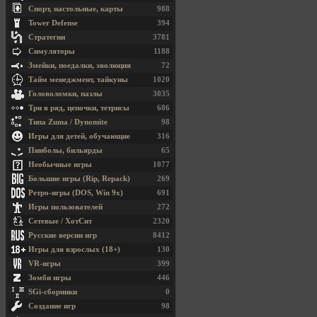
Спорт, настольные, карты
988
Tower Defense
394
Стратегии
3781
Симуляторы
1188
Змейки, поедалки, эволюция
72
Тайм менеджмент, тайкуны
1020
Головоломки, пазлы
3035
Три в ряд, цепочки, тетрисы
686
Типа Zuma / Dynomite
98
Игры для детей, обучающие
316
Пинболы, бильярды
65
Необычные игры
1077
Большие игры (Rip, Repack)
269
Ретро-игры (DOS, Win 9x)
691
Игры пользователей
272
Сетевые / ХотСит
2320
Русские версии игр
8412
Игры для взрослых (18+)
130
VR-игры
399
Зомби игры
446
SGi-сборники
0
Создание игр
98