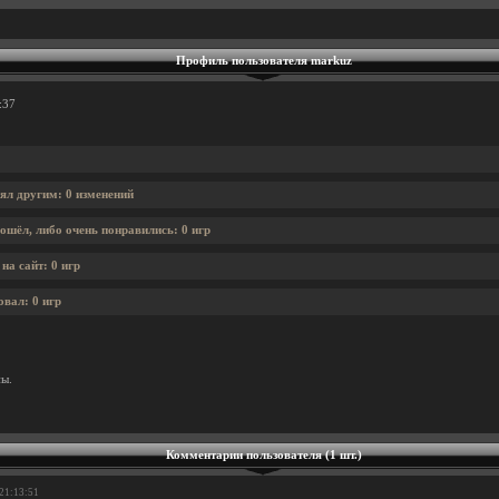
Профиль пользователя markuz
:37
ял другим: 0 изменений
ошёл, либо очень понравились: 0 игр
на сайт: 0 игр
овал: 0 игр
ны.
Комментарии пользователя (1 шт.)
 21:13:51