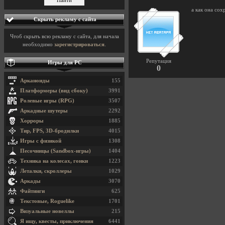
а как она сох
Скрыть рекламу с сайта
Чтоб скрыть всю рекламу с сайта, для начала
необходимо
зарегистрироваться
.
Репутация
Игры для PC
0
Арканоиды
155
Платформеры (вид сбоку)
3991
Ролевые игры (RPG)
3507
Аркадные шутеры
2292
Хорроры
1885
Тир, FPS, 3D-бродилки
4015
Игры с физикой
1308
Песочницы (Sandbox-игры)
1404
Техника на колесах, гонки
1223
Леталки, скроллеры
1029
Аркады
3070
Файтинги
625
Текстовые, Roguelike
1701
Визуальные новеллы
215
Я ищу, квесты, приключения
6441