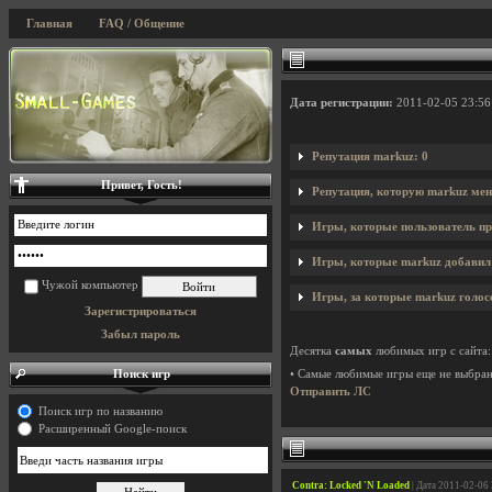
Главная
FAQ / Общение
Дата регистрации:
2011-02-05 23:56
Репутация markuz: 0
Привет, Гость!
Репутация, которую markuz мен
Игры, которые пользователь пр
Игры, которые markuz добавил 
Чужой компьютер
Игры, за которые markuz голос
Зарегистрироваться
Забыл пароль
Десятка
самых
любимых игр с сайта:
Поиск игр
• Самые любимые игры еще не выбра
Отправить ЛС
Поиск игр по названию
Расширенный Google-поиск
Contra: Locked 'N Loaded
| Дата 2011-02-06