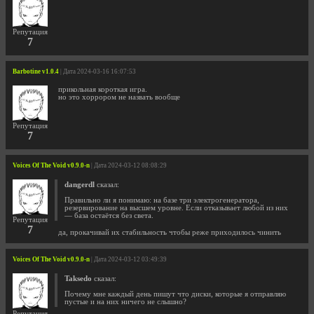
Репутация
7
Barbotine v1.0.4
| Дата 2024-03-16 16:07:53
прикольная короткая игра.
но это хоррором не назвать вообще
Репутация
7
Voices Of The Void v0.9.0-n
| Дата 2024-03-12 08:08:29
dangerdl
сказал:
Правильно ли я понимаю: на базе три электрогенератора,
резервирование на высшем уровне. Если отказывает любой из них
— база остаётся без света.
Репутация
7
да, прокачивай их стабильность чтобы реже приходилось чинить
Voices Of The Void v0.9.0-n
| Дата 2024-03-12 03:49:39
Taksedo
сказал:
Почему мне каждый день пишут что диски, которые я отправляю
пустые и на них ничего не слышно?
Репутация