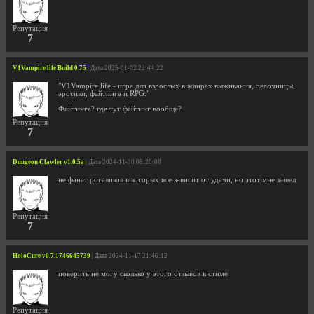
Репутация
7
V1Vampire life Build 0.75
| Дата 2025-01-02 22:44:22
"V1Vampire life - игра для взрослых в жанрах выживания, песочницы,
эротики, файтинга и RPG."
Файтинга? где тут файтинг вообще?
Репутация
7
Dungeon Clawler v1.0.5a
| Дата 2024-11-30 08:20:08
не фанат рогаликов в которых все зависит от удачи, но этот мне зашел
Репутация
7
HoloCure v0.7.1746645739
| Дата 2024-11-17 21:46:12
поверить не могу сколько у этого отзывов в стиме
Репутация