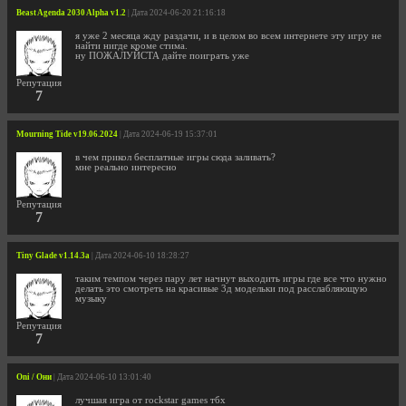
Beast Agenda 2030 Alpha v1.2
| Дата 2024-06-20 21:16:18
я уже 2 месяца жду раздачи, и в целом во всем интернете эту игру не
найти нигде кроме стима.
ну ПОЖАЛУЙСТА дайте поиграть уже
Репутация
7
Mourning Tide v19.06.2024
| Дата 2024-06-19 15:37:01
в чем прикол бесплатные игры сюда заливать?
мне реально интересно
Репутация
7
Tiny Glade v1.14.3a
| Дата 2024-06-10 18:28:27
таким темпом через пару лет начнут выходить игры где все что нужно
делать это смотреть на красивые 3д модельки под расслабляющую
музыку
Репутация
7
Oni / Они
| Дата 2024-06-10 13:01:40
лучшая игра от rockstar games тбх