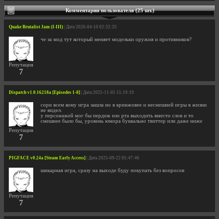
Комментарии пользователя (25 шт.)
Quake Brutalist Jam (I-III)
| Дата 2026-04-10 02:32:35
че за мод тут который меняет модельки оружия и противников?
Репутация
7
Dispatch v1.0.16218a [Episodes 1-8]
| Дата 2025-11-05 15:19:19
сори всем кому игра зашла но я кринжовее и несмешней игры в жизни
не видел.
у персонажей мог бы пердеж изо рта выходить вместо слов и то
смешнее было бы, уровень юмора буквально твиттер или даже ниже
Репутация
7
PIGFACE v0.24a [Steam Early Access]
| Дата 2025-09-22 05:47:46
шикарная игра, сразу на выходе буду покупать без вопросов
Репутация
7