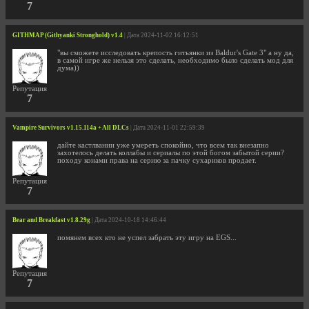
7
GITHMAP (Githyanki Stronghold) v1.4
| Дата 2024-11-02 16:12:51
"вы сможете исследовать крепость гитьянки из Baldur's Gate 3" а ну да,
в самой игре же нельзя это сделать, необходимо было сделать мод для
дума))
Репутация
7
Vampire Survivors v1.15.114a + All DLCs
| Дата 2024-11-01 22:59:39
дайте кастлвании уже умереть спокойно, что всем так внезапно
захотелось делать коллабы и сериалы по этой богом забытой серии?
походу конами права на серию за пачку сухариков продает.
Репутация
7
Bear and Breakfast v1.8.29g
| Дата 2024-10-18 14:46:44
помянем всех кто не успел забрать эту игру на EGS...
Репутация
7