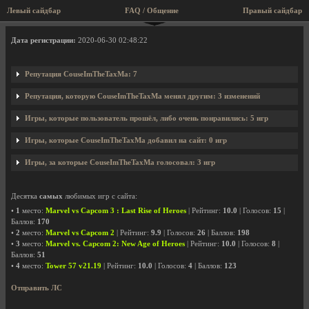
Левый сайдбар
FAQ / Общение
Правый сайдбар
Профиль пользователя CouseImTheTaxMa
Дата регистрации:
2020-06-30 02:48:22
Репутация CouseImTheTaxMa: 7
Репутация, которую CouseImTheTaxMa менял другим: 3 изменений
Игры, которые пользователь прошёл, либо очень понравились: 5 игр
Игры, которые CouseImTheTaxMa добавил на сайт: 0 игр
Игры, за которые CouseImTheTaxMa голосовал: 3 игр
Десятка
самых
любимых игр с сайта:
•
1
место:
Marvel vs Capcom 3 : Last Rise of Heroes
| Рейтинг:
10.0
| Голосов:
15
|
Баллов:
170
•
2
место:
Marvel vs Capcom 2
| Рейтинг:
9.9
| Голосов:
26
| Баллов:
198
•
3
место:
Marvel vs. Capcom 2: New Age of Heroes
| Рейтинг:
10.0
| Голосов:
8
|
Баллов:
51
•
4
место:
Tower 57 v21.19
| Рейтинг:
10.0
| Голосов:
4
| Баллов:
123
Отправить ЛС