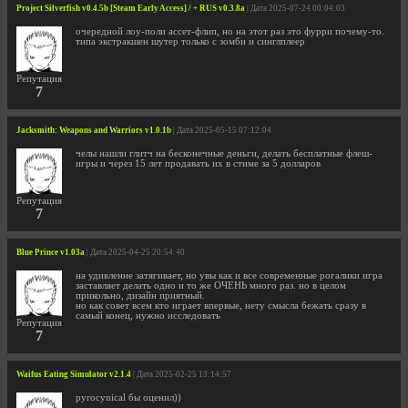
Project Silverfish v0.4.5b [Steam Early Access] / + RUS v0.3.8a
| Дата 2025-07-24 00:04:03
очередной лоу-поли ассет-флип, но на этот раз это фурри почему-то.
типа экстракшен шутер только с зомби и синглплеер
Репутация
7
Jacksmith: Weapons and Warriors v1.0.1b
| Дата 2025-05-15 07:12:04
челы нашли глитч на бесконечные деньги, делать бесплатные флеш-
игры и через 15 лет продавать их в стиме за 5 долларов
Репутация
7
Blue Prince v1.03a
| Дата 2025-04-25 20:54:40
на удивление затягивает, но увы как и все современные рогалики игра
заставляет делать одно и то же ОЧЕНЬ много раз. но в целом
прикольно, дизайн приятный.
но как совет всем кто играет впервые, нету смысла бежать сразу в
самый конец, нужно исследовать
Репутация
7
Waifus Eating Simulator v2.1.4
| Дата 2025-02-25 13:14:57
pyrocynical бы оценил))