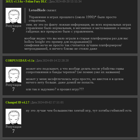
30XX v1.3.0a + Feline Fury DLC
| Дата 2024-09-20 13:15:34
LotusBlade
сказал:
Управление в играх прошлого (около 1990)* было просто
отвратным,
эмм. ну это по факту ложная информация, во всех нормальных играх
Репутация
управление было нормальным, в мегаменах и кастельваниях и ниндзя
7
гайденах все прекрасно было с управлением.
вообще видно что вы мало играли в старые платформеры раз для вас
hollow knight это пример для подражания)))
симфония ночи не просто так считается лучшим платформером/
метроидванией, и ничего близко не стояло даже
CORPUS EDAX v1.1a
| Дата 2024-09-14 22:28:20
может кто подскажет, а что вообще делать после убийства главы
сопротивления и банды черепов? (не помню уже их названия)
может у меня засофтлочилась игра просто, но квестов и в целом
ничего нету больше. даже домой не попасть.
Репутация
7
или так и задумано? я прошел игру???
Changed 3D v4.2.7
| Дата 2024-09-02 17:51:01
ну это лучше чем большинство хентай игр, тут хотябы геймплей есть
Репутация
7