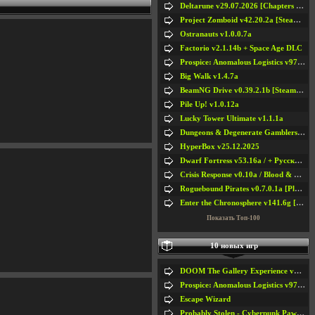
Deltarune v29.07.2026 [Chapters 1-5] / + RUS [Chapters 1-5]
Project Zomboid v42.20.2a [Steam Early Access]
Ostranauts v1.0.0.7a
Factorio v2.1.14b + Space Age DLC
Prospice: Anomalous Logistics v97 [Playtest]
Big Walk v1.4.7a
BeamNG Drive v0.39.2.1b [Steam Early Access]
Pile Up! v1.0.12a
Lucky Tower Ultimate v1.1.1a
Dungeons & Degenerate Gamblers v2.0.2a
HyperBox v25.12.2025
Dwarf Fortress v53.16a / + Русская Версия v50.12a
Crisis Response v0.10a / Blood & Bullet
Roguebound Pirates v0.7.0.1a [Playtest]
Enter the Chronosphere v141.6g [Steam Early Access]
Показать Топ-100
10 новых игр
DOOM The Gallery Experience v1.4.2
Prospice: Anomalous Logistics v97 [Playtest]
Escape Wizard
Probably Stolen - Cyberpunk Pawnshop Simulator v048c [Playtest]