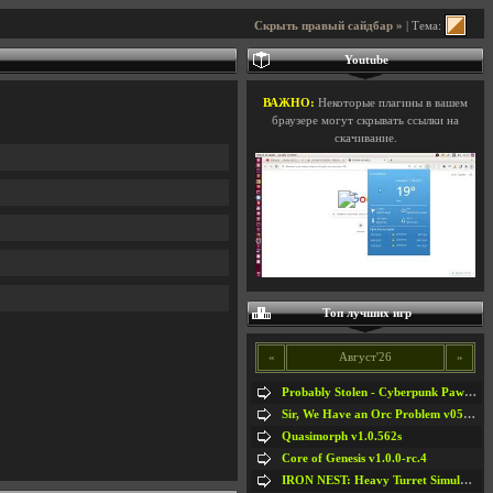
Скрыть правый сайдбар »
| Тема:
Youtube
ВАЖНО:
Некоторые плагины в вашем
браузере могут скрывать ссылки на
скачивание.
Топ лучших игр
«
Август'26
»
Probably Stolen - Cyberpunk Pawnshop Simulator v048c [Playtest]
Sir, We Have an Orc Problem v05.08.2026
Quasimorph v1.0.562s
Core of Genesis v1.0.0-rc.4
IRON NEST: Heavy Turret Simulator v1.0a