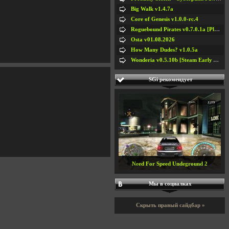
Big Walk v1.4.7a
Core of Genesis v1.0.0-rc.4
Roguebound Pirates v0.7.0.1a [Playtest]
Osta v01.08.2026
How Many Dudes? v1.0.5a
Wonderia v0.5.10b [Steam Early Access]
SGi рекомендует
Need For Speed Undeground 2
Мы в социалках
Скрыть правый сайдбар »