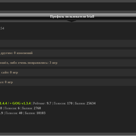
Профиль пользователя friall
:54
л другим: 0 изменений
ошёл, либо очень понравились: 3 игр
 сайт: 0 игр
ал: 0 игр
1.4.4 / + GOG v1.3.4
| Рейтинг:
9.7
| Голосов:
170
| Баллов:
25634
.8
| Голосов:
6
| Баллов:
2760
.9
| Голосов:
40
| Баллов:
10103