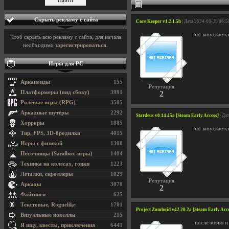
Скрыть рекламу с сайта
Core Keeper v1.2.1.5b
| Дата 2024-08-29 06:5
не запускаетс
Чтоб скрыть всю рекламу с сайта, для начала
необходимо
зарегистрироваться
.
Игры для PC
Арканоиды
155
Репутация
Платформеры (вид сбоку)
3991
2
Ролевые игры (RPG)
3505
Аркадные шутеры
2292
Stardeus v0.14.45a [Steam Early Access]
| Да
Хорроры
1885
не запускаетс
Тир, FPS, 3D-бродилки
4015
Игры с физикой
1308
Песочницы (Sandbox-игры)
1404
Техника на колесах, гонки
1223
Леталки, скроллеры
1029
Репутация
Аркады
3070
2
Файтинги
625
Текстовые, Roguelike
1701
Project Zomboid v42.20.2a [Steam Early Acc
Визуальные новеллы
215
после меню и
Я ищу, квесты, приключения
6441