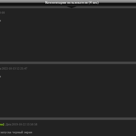
Комментарии пользователя (4 шт.)
0:00
я
та 2022-10-13 12:25:47
я
ess]
| Дата 2019-10-22 13:50:58
 запуска черный экран