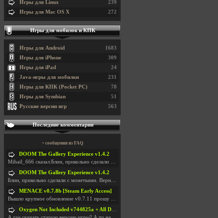
Игры для Linux
239
Игры для Mac OS X
272
Игры для мобилок и КПК
Игры для Android
1683
Игры для iPhone
309
Игры для iPad
24
Java-игры для мобилки
231
Игры для КПК (Pocket PC)
78
Игры для Symbian
51
Русские версии игр
563
Последние комментарии
+ сообщения из FAQ
DOOM The Gallery Experience v1.4.2
Mihail_666 сказал:Блин, прикольно сделали с монетк
DOOM The Gallery Experience v1.4.2
Блин, прикольно сделали с монетками. Вернулся в св
MENACE v0.7.8b [Steam Early Access]
Вышло крупное обновление v0.7.11 прошу обновить
Oxygen Not Included v744825a + All DLC
А где скачать старую версию игры? А то на новой но