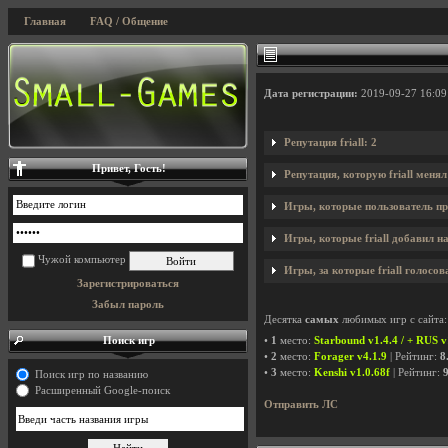
Главная
FAQ / Общение
Дата регистрации:
2019-09-27 16:09
Репутация friall: 2
Привет, Гость!
Репутация, которую friall меня
Игры, которые пользователь пр
Игры, которые friall добавил на
Чужой компьютер
Игры, за которые friall голосов
Зарегистрироваться
Забыл пароль
Десятка
самых
любимых игр с сайта:
Поиск игр
•
1
место:
Starbound v1.4.4 / + RUS v
•
2
место:
Forager v4.1.9
| Рейтинг:
8
•
3
место:
Kenshi v1.0.68f
| Рейтинг:
9
Поиск игр по названию
Расширенный Google-поиск
Отправить ЛС