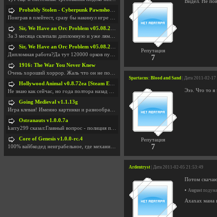
Видел. Не пов
Probably Stolen - Cyberpunk Pawnshop Simulator v048c [Playtest]
Поиграв в плейтест, сразу бы накинул игре наивысши
Sir, We Have an Orc Problem v05.08.2026
За 3 месяца склепали дипломную и уже лям двести ба
Sir, We Have an Orc Problem v05.08.2026
Репутация
Дипломная работа?Да тут 120000 орков путь выбирают
7
1916: The War You Never Knew
Очень хороший хоррор. Жаль что он не получил должн
Spartacus: Blood and Sand
| Дата 2011-02-17
Hollywood Animal v0.8.72ea [Steam Early Access]
Эээ. Что то я
Не знаю как сейчас, но года полтора назад игра был
Going Medieval v1.1.13g
Игра клевая! Именно картинки и разнообразия в стро
Ostranauts v1.0.0.7a
karry299 сказал:Главный вопрос - полиция по-прежне
Core of Genesis v1.0.0-rc.4
Репутация
7
100% вайбкодед неиграбельное, где механики знает т
Ardentryst
| Дата 2011-02-05 21:53:49
Потом скачаю
•
August
подумал
Ахахах мана 