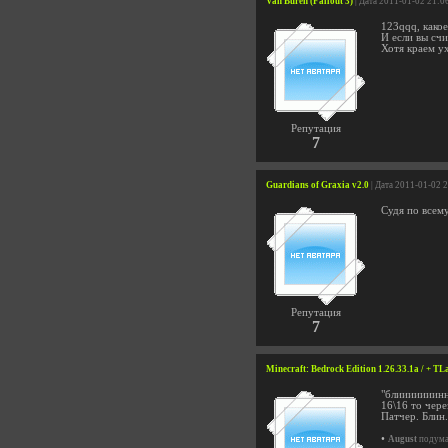
Van Buren (Fallout 3)
| Дата 2011-01-02 21:0
123qqq, како
И если вы счи
Хотя краем ух
Репутация
7
Guardians of Graxia v2.0
| Дата 2011-01-02 
Судя по всему
Репутация
7
Minecraft: Bedrock Edition 1.26.33.1a / + TL
"блиииииииннн
16\16 то чере
Патчер. Блин.
•
August
подумал