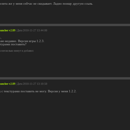
позита же у меня сейчас не скидывает. Ладно поищу другую ссыль.
auncher v2.89
| Дата 2010-11-27 13:44:00
-.
аю недавно. Версия игры 1.2.3.
стурами поставить?
 несколько минут и добавил:
auncher v2.89
| Дата 2010-11-27 13:10:50
к с текстурами поставить не могу. Версия у меня 1.2.2.