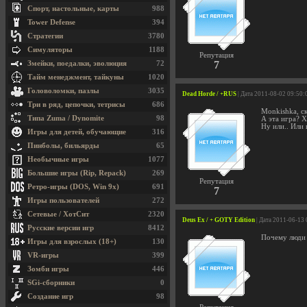
Спорт, настольные, карты
988
Tower Defense
394
Стратегии
3780
Симуляторы
1188
Репутация
7
Змейки, поедалки, эволюция
72
Тайм менеджмент, тайкуны
1020
Головоломки, пазлы
3035
Dead Horde / +RUS
| Дата 2011-08-02 09:50:
Три в ряд, цепочки, тетрисы
686
Monkishka, ск
Типа Zuma / Dynomite
98
А эта игра? Х
Ну или.. Или
Игры для детей, обучающие
316
Пинболы, бильярды
65
Необычные игры
1077
Большие игры (Rip, Repack)
269
Репутация
Ретро-игры (DOS, Win 9x)
691
7
Игры пользователей
272
Сетевые / ХотСит
2320
Deus Ex / + GOTY Edition
| Дата 2011-06-13
Русские версии игр
8412
Почему люди 
Игры для взрослых (18+)
130
VR-игры
399
Зомби игры
446
SGi-сборники
0
Создание игр
98