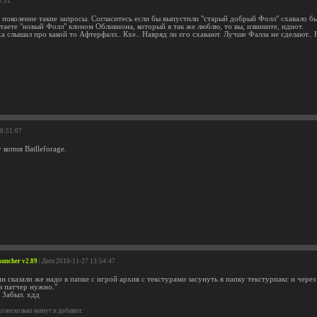
6:31
е поколение такие запросы. Согласитесь если бы выпустили "старый добрый Фолл" схавало б
таете "новый Фолл" клоном Обливиона, который я так же люблю, то вы, извините, идиот.
а слышал про какой то Афтерфалл.. Кхе.. Навряд ли его схавают. Лучше Фалла не сделают.. Н
20:51:07
 копия Batlleforage.
auncher v2.89
| Дата 2010-11-27 13:54:47
 сказали же надо в папке с игрой архив с текстурами засунуть в папку текстурпакс и чере
з патчер нужно."
 Забыл. хдд
 несколько минут и добавил: