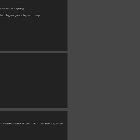
ы меньше народу.
о.. Будет день будет пища..
з главное меню включить.Если текстуры не