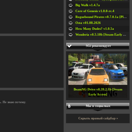
Big Walk v1.4.7a
Core of Genesis v1.0.0-rc.4
Roguebound Pirates v0.7.0.1a [Playtest]
Osta v01.08.2026
How Many Dudes? v1.0.5a
Wonderia v0.5.10b [Steam Early Access]
SGi рекомендует
BeamNG Drive v0.39.2.1b [Steam
Early Access]
ь. Не знаю почему.
Мы в социалках
Скрыть правый сайдбар »