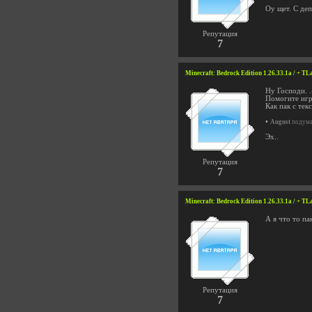
Оу щет. С де
Репутация
7
Minecraft: Bedrock Edition 1.26.33.1a / + TL
Ну Господи. .
Помогите игр
Как пак с тек
•
August
подумал
Эх..
Репутация
7
Minecraft: Bedrock Edition 1.26.33.1a / + TL
А я что то па
Репутация
7