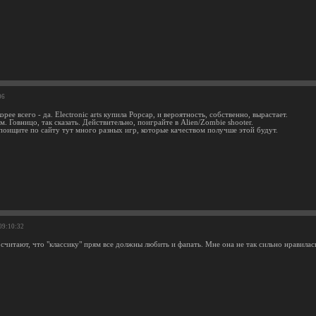
06
орее всего - да. Electronic arts купила Popcap, и вероятность, собственно, вырастает.
м. Говницо, так сказать. Действительно, поиграйте в Alien/Zombie shooter.
 поищите по сайту тут много разных игр, которые качеством получше этой будут.
 09:10:32
считают, что "классику" прям все должны любить и фапать. Мне она не так сильно нравилас