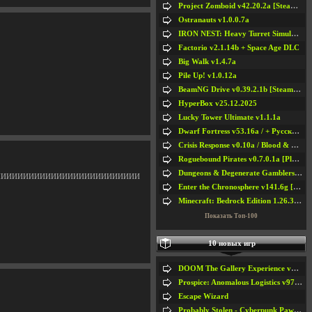
Project Zomboid v42.20.2a [Steam Early Access]
Ostranauts v1.0.0.7a
IRON NEST: Heavy Turret Simulator v1.0a
Factorio v2.1.14b + Space Age DLC
Big Walk v1.4.7a
Pile Up! v1.0.12a
BeamNG Drive v0.39.2.1b [Steam Early Access]
HyperBox v25.12.2025
Lucky Tower Ultimate v1.1.1a
Dwarf Fortress v53.16a / + Русская Версия v50.12a
Crisis Response v0.10a / Blood & Bullet
Roguebound Pirates v0.7.0.1a [Playtest]
Dungeons & Degenerate Gamblers v2.0.2a
ИИИИИИИИИИИИИИИИИИИИИИИИИИ
Enter the Chronosphere v141.6g [Steam Early Access]
Minecraft: Bedrock Edition 1.26.33.1a / + TLauncher v2.89
Показать Топ-100
10 новых игр
DOOM The Gallery Experience v1.4.2
Prospice: Anomalous Logistics v97 [Playtest]
Escape Wizard
Probably Stolen - Cyberpunk Pawnshop Simulator v048c [Playtest]