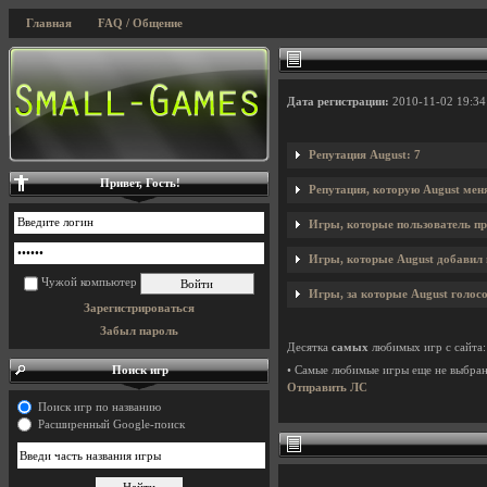
Главная
FAQ / Общение
Дата регистрации:
2010-11-02 19:34
Репутация August: 7
Привет, Гость!
Репутация, которую August мен
Игры, которые пользователь пр
Игры, которые August добавил н
Чужой компьютер
Игры, за которые August голосо
Зарегистрироваться
Забыл пароль
Десятка
самых
любимых игр с сайта:
Поиск игр
• Самые любимые игры еще не выбра
Отправить ЛС
Поиск игр по названию
Расширенный Google-поиск