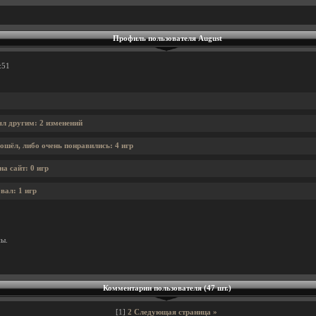
Профиль пользователя August
:51
ял другим: 2 изменений
ошёл, либо очень понравились: 4 игр
а сайт: 0 игр
вал: 1 игр
ны.
Комментарии пользователя (47 шт.)
[1]
2
Следующая страница »