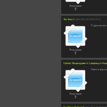
Репутация
7
Toy Story 2
| Дата 2011-02-03 05:33:21
С другом на 
Репутация
7
Fallout / Возрождение v1.1 (перевод от Фар
Ушел я короче
Репутация
7