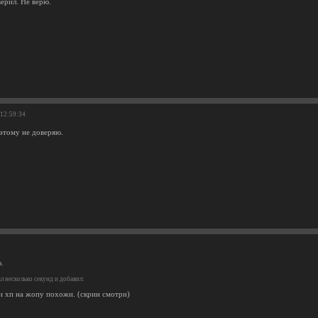
ерил. Не верю.
 12:59:34
 этому не доверяю.
.
 несколько секунд и добавил:
и хп на жопу похожи. (скрин смотри)