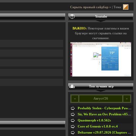
Скрыть правый сайдбар »
| Тема:
Youtube
ВАЖНО:
Некоторые плагины в вашем
браузере могут скрывать ссылки на
скачивание.
Топ лучших игр
«
Август'26
»
Probably Stolen - Cyberpunk Pawnshop Simulator v048c [Playtest]
Sir, We Have an Orc Problem v05.08.2026
Quasimorph v1.0.562s
Core of Genesis v1.0.0-rc.4
Deltarune v29.07.2026 [Chapters 1-5] / + RUS [Chapters 1-5]