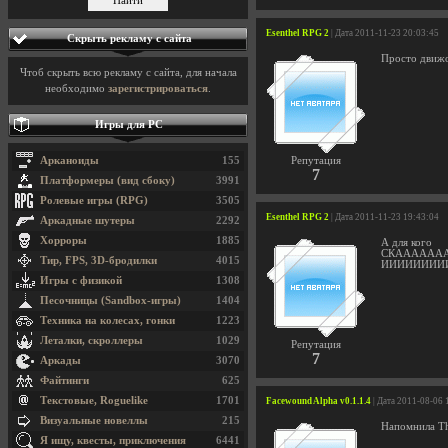
Esenthel RPG 2
| Дата 2011-11-23 20:03:45
Скрыть рекламу с сайта
Просто движо
Чтоб скрыть всю рекламу с сайта, для начала
необходимо
зарегистрироваться
.
Игры для PC
Арканоиды
155
Репутация
7
Платформеры (вид сбоку)
3991
Ролевые игры (RPG)
3505
Esenthel RPG 2
| Дата 2011-11-23 19:43:04
Аркадные шутеры
2292
Хорроры
1885
А для кого
СКАААААА
Тир, FPS, 3D-бродилки
4015
ИИИИИИИИ
Игры с физикой
1308
Песочницы (Sandbox-игры)
1404
Техника на колесах, гонки
1223
Леталки, скроллеры
1029
Репутация
7
Аркады
3070
Файтинги
625
Текстовые, Roguelike
1701
Facewound Alpha v0.1.1.4
| Дата 2011-08-06 
Визуальные новеллы
215
Напомнила Th
Я ищу, квесты, приключения
6441