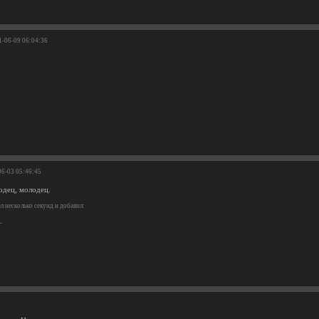
1-06-09 06:04:36
06-03 05:46:45
одец, молодец.
 несколько секунд и добавил:
.