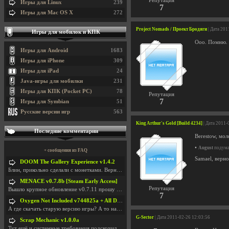
Репутация
Игры для Linux
239
7
Игры для Mac OS X
272
Project Nomads / Проект Бродяги
| Дата 201
Игры для мобилок и КПК
Ооо. Помню.
Игры для Android
1683
Игры для iPhone
309
Игры для iPad
24
Java-игры для мобилки
231
Игры для КПК (Pocket PC)
78
Репутация
7
Игры для Symbian
51
Русские версии игр
563
King Arthur's Gold [Build 4234]
| Дата 2011-
Последние комментарии
Berestow, мол
•
August
подумал
+ сообщения из FAQ
Samael, верно
DOOM The Gallery Experience v1.4.2
Блин, прикольно сделали с монетками. Вернулся в св
MENACE v0.7.8b [Steam Early Access]
Репутация
Вышло крупное обновление v0.7.11 прошу обновить
7
Oxygen Not Included v744825a + All DLC
А где скачать старую версию игры? А то на новой но
G-Sector
| Дата 2011-02-26 12:03:56
Scrap Mechanic v1.0.0a
Тут ещё и системные требования подскочили. Если не