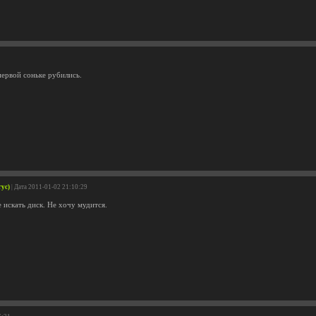
первой соньке рубились.
гус)
| Дата 2011-01-02 21:10:29
 искать диск. Не хочу мудится.