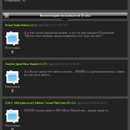
Отправить ЛС
Комментарии пользователя (6 шт.)
Pocket Tanks Deluxe v2.1.2
| Дата 2012-12-17 00:24:27
А я уже хотел аналогии искать. и тут то как говорил Evendream
"Настал этот момент, когда появилось это чудо на свет!".
Репутация
0
Need for Speed Most Wanted v1.3.71
| Дата 2012-12-10 21:28:49
А я бы не сказал что много весить... 800Мб со скачаным кешом с инета
не так уж и много...
Репутация
0
GTA 3: 10th Anniversary Edition / Grand Theft Auto III v1.6
| Дата 2012-12-10 20:42:12
GTA III подлагивает а NFS Most Wanted нет...дурня какая то...
Репутация
0