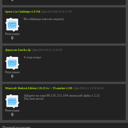
Sports Car Challenge v1.0.760
| Дата 2012-08-29 16:12:59
На геймпаде классно играть)
Репутация
0
Дорога на Хон-Ка-Ду
| Дата 2012-08-11 11:24:39
4 года искал
Репутация
0
Minecraft: Bedrock Edition 1.26.33.1a / + TLauncher v2.89
| Дата 2010-11-15 18:58:45
Зайдите на серв 88.135.211.104 (minecraft alpha 1.2.2)
The best server
Репутация
0
Правообладателям