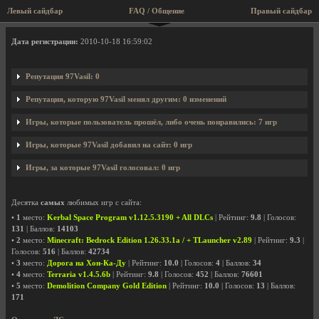
Левый сайдбар
FAQ / Общение
Правый сайдбар
Профиль пользователя 97Vasil
Дата регистрации:
2010-10-18 16:59:02
Репутация 97Vasil: 0
Репутация, которую 97Vasil менял другим: 0 изменений
Игры, которые пользователь прошёл, либо очень понравились: 7 игр
Игры, которые 97Vasil добавил на сайт: 0 игр
Игры, за которые 97Vasil голосовал: 0 игр
Десятка
самых
любимых игр с сайта:
•
1
место:
Kerbal Space Program v1.12.5.3190 + All DLCs
| Рейтинг:
9.8
| Голосов:
131
| Баллов:
14103
•
2
место:
Minecraft: Bedrock Edition 1.26.33.1a / + TLauncher v2.89
| Рейтинг:
9.3
|
Голосов:
516
| Баллов:
42734
•
3
место:
Дорога на Хон-Ка-Ду
| Рейтинг:
10.0
| Голосов:
4
| Баллов:
34
•
4
место:
Terraria v1.4.5.6b
| Рейтинг:
9.8
| Голосов:
452
| Баллов:
76601
•
5
место:
Demolition Company Gold Edition
| Рейтинг:
10.0
| Голосов:
13
| Баллов:
171