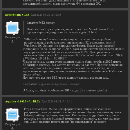
Разумно. Но блин, даже офисные ПК ныне почти все с 8 Гб
оперативной памяти, я для неё нужна 64-разрядная ОС.
Drone Swarm v1.3.0
| Дата 2023-03-05 11:45:19
katastrofa02
сказал:
Похоже что игра хорошая, жаль только что Smart Steam Emu
сделан через задницу и не запускается для 32 бит.
Репутация
"Microsoft не публикует информацию о количестве устройств,
4
продолжающих работать под управлением 32-разрядных версий
Windows 10. Однако, по данным платформы Steam американской
корпорации Valve, в апреле 2020 г. доля таких систем среди всех машин
под управлением Windows не превышала 0,2%. Для сравнения:
показатель Windows 7 32 bit составил 0,35%, Windows 7 64 bit – 5,96%,
а Windows 10 64 bit – 86,08%."
Я даже не знаю, каким старомодным нужно быть, чтобы в 2023 иметь
32-битную систему. Вы хотите поиграть на работе? Производственная
необходимость (и обратная совместимость), на мой взгляд, почти
единственная причина, зачем человеку может понадобиться 32-битная
винда сейчас.
Нет, нет, что вы, это SSE через задницу сделан, всё ради вас..
•
snzRoland
подумал несколько минут и добавил:
О боже, это было сообщение 2017 года. Это меняет дело!))
Aquatico v1.600.0 + All DLCs
| Дата 2023-01-14 17:10:41
Игра безмозглая. Меню неинформативны, описания зданий не
раскрывают всех условий их использования. Логистика околонулевая.
Гейм-дизайнер, видимо, новичок. Расписывал подробнее на другом
ресурсе, тут нельзя большой комментарий вставить, так что вкратце
так. Даже желания играть после "прощупывания" никакого.
Репутация
4