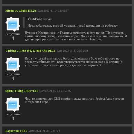
Mindustry v.Build 156.2b
| Дата 2023-01-14 12:45:57
ValikFace
сказал:
Игра забагована, второй уровень новой компании не работает
Нужно в Настройках -> Графика включить внизу пункт "Пропускать
Репутация
анимацию запуска/приземления ядра". До начала миссии, возможно. Я
4
удалил прогресс кампании и начал сначала. Помогло.
V Rising v1.1.0.0-r91217-b18 + All DLCs
| Дата 2022-05-31 22:56:39
Игра - унылый симулятор бега. Для экшена в бою тебе просто не
хватает мобильности, ведь увернуться ты можешь раз в 8 секунд (я
учитываю только самый распространенный вариант).
Репутация
4
Sphere: Flying Cities v1.0.5
| Дата 2021-02-03 21:57:02
Чем-то напоминает Cliff empire и даже немного Project Aura (кстати
интересная игра).
Репутация
4
Ragnorium v1.0.7
| Дата 2020-09-20 17:09:04