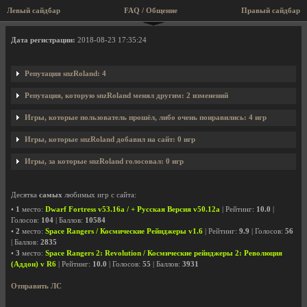
Левый сайдбар
FAQ / Общение
Правый сайдбар
Профиль пользователя snzRoland
Дата регистрации:
2018-08-23 17:35:24
Репутация snzRoland: 4
Репутация, которую snzRoland менял другим: 2 изменений
Игры, которые пользователь прошёл, либо очень понравились: 4 игр
Игры, которые snzRoland добавил на сайт: 0 игр
Игры, за которые snzRoland голосовал: 0 игр
Десятка
самых
любимых игр с сайта:
•
1
место:
Dwarf Fortress v53.16a / + Русская Версия v50.12a
| Рейтинг:
10.0
|
Голосов:
104
| Баллов:
10584
•
2
место:
Space Rangers / Космические Рейнджеры v1.6
| Рейтинг:
9.9
| Голосов:
56
| Баллов:
2835
•
3
место:
Space Rangers 2: Revolution / Космические рейнджеры 2: Революция
(Аддон) v R6
| Рейтинг:
10.0
| Голосов:
55
| Баллов:
3931
Отправить ЛС