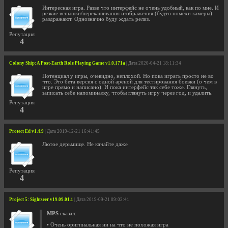
Интересная игра. Разве что интерфейс не очень удобный, как по мне. И
резкие вспышки/перекашивания изображения (будто помехи камеры)
раздражают. Однозначно буду ждать релиз.
Репутация
4
Colony Ship: A Post-Earth Role Playing Game v1.0.171a
| Дата 2020-04-21 18:11:34
Потенциал у игры, очевидно, неплохой. Но пока играть просто не во
что. Это бета версия с одной ареной для тестирования боевки (о чем в
игре прямо и написано). И пока интерфейс так себе тоже. Глянуть,
записать себе напоминалку, чтобы глянуть игру через год, и удалить.
Репутация
4
Protect Ed v1.4.9
| Дата 2019-12-21 16:41:45
Лютое дерьмище. Не качайте даже
Репутация
4
Project 5: Sightseer v19.09.01.1
| Дата 2019-09-21 09:02:41
MPS
сказал:
• Очень оригинальная ни на что не похожая игра