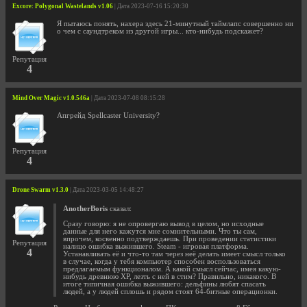
Excore: Polygonal Wastelands v1.06
| Дата 2023-07-16 15:20:30
Я пытаюсь понять, нахера здесь 21-минутный таймлапс совершенно ни
о чем с саундтреком из другой игры... кто-нибудь подскажет?
Репутация
4
Mind Over Magic v1.0.546a
| Дата 2023-07-08 08:15:28
Апгрейд Spellcaster University?
Репутация
4
Drone Swarm v1.3.0
| Дата 2023-03-05 14:48:27
AnotherBoris
сказал:
Сразу говорю: я не опровергаю вывод в целом, но исходные
данные для него кажутся мне сомнительными. Что ты сам,
впрочем, косвенно подтверждаешь. При проведении статистики
Репутация
налицо ошибка выжившего. Steam - игровая платформа.
4
Устанавливать её и что-то там через неё делать имеет смысл только
в случае, когда у тебя компьютер способен воспользоваться
предлагаемым функционалом. А какой смысл сейчас, имея какую-
нибудь древнюю XP, лезть с ней в стим? Правильно, никакого. В
итоге типичная ошибка выжившего: дельфины любят спасать
людей, а у людей сплошь и рядом стоят 64-битные операционки.