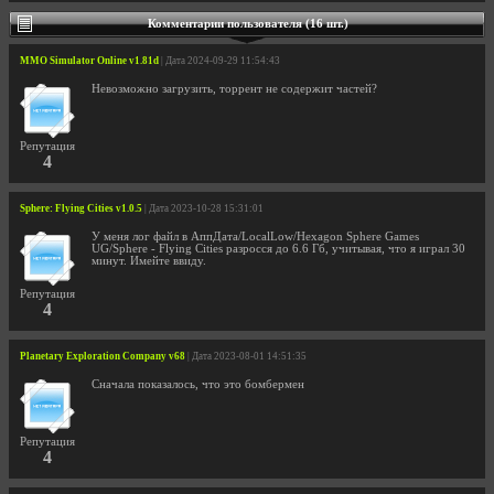
Комментарии пользователя (16 шт.)
MMO Simulator Online v1.81d
| Дата 2024-09-29 11:54:43
Невозможно загрузить, торрент не содержит частей?
Репутация
4
Sphere: Flying Cities v1.0.5
| Дата 2023-10-28 15:31:01
У меня лог файл в АппДата/LocalLow/Hexagon Sphere Games
UG/Sphere - Flying Cities разросся до 6.6 Гб, учитывая, что я играл 30
минут. Имейте ввиду.
Репутация
4
Planetary Exploration Company v68
| Дата 2023-08-01 14:51:35
Сначала показалось, что это бомбермен
Репутация
4