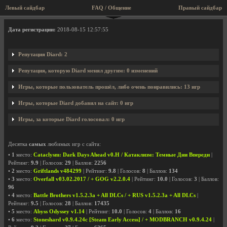
Левый сайдбар
FAQ / Общение
Правый сайдбар
Профиль пользователя Diard
Дата регистрации:
2018-08-15 12:57:55
Репутация Diard: 2
Репутация, которую Diard менял другим: 0 изменений
Игры, которые пользователь прошёл, либо очень понравились: 13 игр
Игры, которые Diard добавил на сайт: 0 игр
Игры, за которые Diard голосовал: 0 игр
Десятка
самых
любимых игр с сайта:
•
1
место:
Cataclysm: Dark Days Ahead v0.H / Катаклизм: Темные Дни Впереди
|
Рейтинг:
9.9
| Голосов:
29
| Баллов:
2256
•
2
место:
Griftlands v484299
| Рейтинг:
9.8
| Голосов:
8
| Баллов:
134
•
3
место:
Overfall v03.02.2017 / + GOG v2.2.0.4
| Рейтинг:
10.0
| Голосов:
3
| Баллов:
96
•
4
место:
Battle Brothers v1.5.2.3a + All DLCs / + RUS v1.5.2.3a + All DLCs
|
Рейтинг:
9.5
| Голосов:
28
| Баллов:
17435
•
5
место:
Abyss Odyssey v1.14
| Рейтинг:
10.0
| Голосов:
4
| Баллов:
16
•
6
место:
Stoneshard v0.9.4.24c [Steam Early Access] / + MODBRANCH v0.9.4.24
|