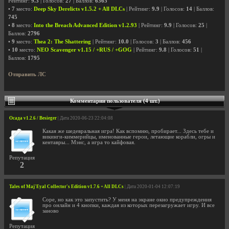
Рейтинг:
9.3
| Голосов:
27
| Баллов:
6365
•
7
место:
Deep Sky Derelicts v1.5.2 + All DLCs
| Рейтинг:
9.9
| Голосов:
14
| Баллов:
745
•
8
место:
Into the Breach Advanced Edition v1.2.93
| Рейтинг:
9.9
| Голосов:
25
|
Баллов:
2796
•
9
место:
Thea 2: The Shattering
| Рейтинг:
10.0
| Голосов:
3
| Баллов:
456
•
10
место:
NEO Scavenger v1.15 / +RUS / +GOG
| Рейтинг:
9.8
| Голосов:
51
|
Баллов:
1795
Отправить ЛС
Комментарии пользователя (4 шт.)
Осада v1.2.6 / Besieger
| Дата 2020-06-23 22:04:08
Какая же шедевральная игра! Как вспомню, пробирает... Здесь тебе и
викинги-киммерийцы, именованные герои, летающие корабли, огры и
кентавры... Мэнс, а игра то кайфовая.
Репутация
2
Tales of Maj'Eyal Collector's Edition v1.7.6 + All DLCs
| Дата 2020-01-04 12:07:19
Соре, но как это запустить? У меня на экране окно предупреждения
про онлайн и 4 кнопки, каждая из которых перезагружает игру. И все
заново
Репутация