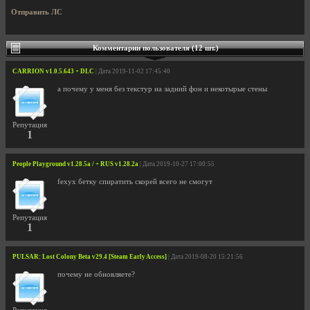
Отправить ЛС
Комментарии пользователя (12 шт.)
CARRION v1.0.5.643 + DLC
| Дата 2019-11-02 17:45:40
а почему у меня без текстур на задний фон и некотырые стены
Репутация
1
People Playground v1.28.5a / + RUS v1.28.2a
| Дата 2019-10-27 17:00:55
fexyx бетку спиратить скорей всего не смогут
Репутация
1
PULSAR: Lost Colony Beta v29.4 [Steam Early Access]
| Дата 2019-08-20 15:21:56
почему не обновляете?