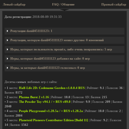
Левый сайдбар
FAQ / Общение
Правый сайдбар
Профиль пользователя daniil451111123
Дата регистрации:
2018-08-09 19:31:33
Репутация daniil451111123: 1
Репутация, которую daniil451111123 менял другим: 0 изменений
Игры, которые пользователь прошёл, либо очень понравились: 5 игр
Игры, которые daniil451111123 добавил на сайт: 0 игр
Игры, за которые daniil451111123 голосовал: 0 игр
Десятка
самых
любимых игр с сайта:
•
1
место:
Half-Life 2D: Codename Gordon v1.0.0.4 RUS
| Рейтинг:
9.1
| Голосов:
36
|
Баллов:
8172
•
2
место:
Plazma Burst 2 v1.16
| Рейтинг:
10.0
| Голосов:
13
| Баллов:
215
•
3
место:
The Powder Toy v94.1 / + RUS v89.0
| Рейтинг:
9.9
| Голосов:
209
| Баллов:
2840
•
4
место:
People Playground v1.28.5a / + RUS v1.28.2a
| Рейтинг:
10.0
| Голосов:
2
|
Баллов:
2804
•
5
место:
Planetoid Pioneers Contributor Edition [Build 11]
| Рейтинг:
9.2
| Голосов:
14
| Баллов:
1562