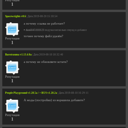
Репутация
1
Spacewrights v0.6
| Дата 2019-08-20 15:18:54
а почему ссылка не работает?
•
daniil451111123
подумал несколько секунд и добавил:
точнее почему файл удалён?
Репутация
1
Barotrauma v1.13.4.0a
| Дата 2019-08-10 18:32:40
а почему не обновляете кстати?
Репутация
1
People Playground v1.28.5a / + RUS v1.28.2a
| Дата 2019-08-10 16:29:11
А моды (постройки) из воркшопа добавите?
Репутация
1