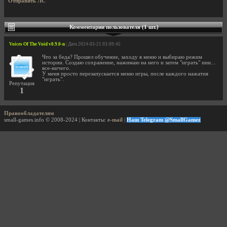
Отправить ЛС
Комментарии пользователя (1 шт.)
Voices Of The Void v0.9.0-n
| Дата 2024-03-21 03:09:45
Что за беда? Прошел обучение, заходу в меню и выбираю режим
истории. Создаю сохранение, нажимаю на него и затем "играть" иии...
все-ничего.
У меня просто перезапускается меню игры, после каждого нажатия
"играть".
Репутация
1
Правообладателям
small-games.info © 2008-2024 | Контакты:
e-mail
|
Наш Telegram @SmallGamez