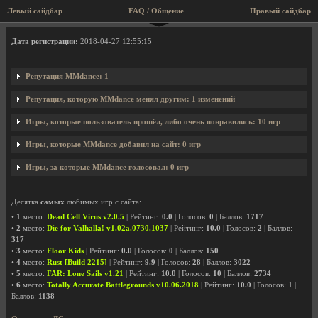
Левый сайдбар
FAQ / Общение
Правый сайдбар
Профиль пользователя MMdance
Дата регистрации:
2018-04-27 12:55:15
Репутация MMdance: 1
Репутация, которую MMdance менял другим: 1 изменений
Игры, которые пользователь прошёл, либо очень понравились: 10 игр
Игры, которые MMdance добавил на сайт: 0 игр
Игры, за которые MMdance голосовал: 0 игр
Десятка
самых
любимых игр с сайта:
•
1
место:
Dead Cell Virus v2.0.5
| Рейтинг:
0.0
| Голосов:
0
| Баллов:
1717
•
2
место:
Die for Valhalla! v1.02a.0730.1037
| Рейтинг:
10.0
| Голосов:
2
| Баллов:
317
•
3
место:
Floor Kids
| Рейтинг:
0.0
| Голосов:
0
| Баллов:
150
•
4
место:
Rust [Build 2215]
| Рейтинг:
9.9
| Голосов:
28
| Баллов:
3022
•
5
место:
FAR: Lone Sails v1.21
| Рейтинг:
10.0
| Голосов:
10
| Баллов:
2734
•
6
место:
Totally Accurate Battlegrounds v10.06.2018
| Рейтинг:
10.0
| Голосов:
1
|
Баллов:
1138