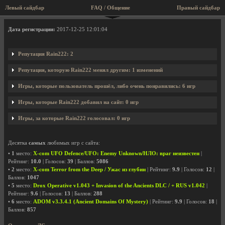
Левый сайдбар
FAQ / Общение
Правый сайдбар
Профиль пользователя Rain222
Дата регистрации:
2017-12-25 12:01:04
Репутация Rain222: 2
Репутация, которую Rain222 менял другим: 1 изменений
Игры, которые пользователь прошёл, либо очень понравились: 6 игр
Игры, которые Rain222 добавил на сайт: 0 игр
Игры, за которые Rain222 голосовал: 0 игр
Десятка
самых
любимых игр с сайта:
•
1
место:
X-com UFO Defence/UFO: Enemy Unknown/НЛО: враг неизвестен
|
Рейтинг:
10.0
| Голосов:
39
| Баллов:
5086
•
2
место:
X-com Terror from the Deep / Ужас из глубин
| Рейтинг:
9.9
| Голосов:
12
|
Баллов:
1047
•
5
место:
Drox Operative v1.043 + Invasion of the Ancients DLC / + RUS v1.042
|
Рейтинг:
9.6
| Голосов:
13
| Баллов:
288
•
6
место:
ADOM v3.3.4.1 (Ancient Domains Of Mystery)
| Рейтинг:
9.9
| Голосов:
18
|
Баллов:
857