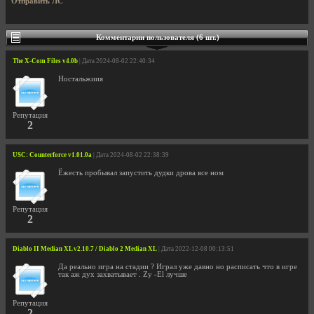
Отправить ЛС
Комментарии пользователя (6 шт.)
The X-Com Files v4.0b
| Дата 2024-08-02 22:40:34
Ностальжиия
Репутация
2
USC: Counterforce v1.01.0a
| Дата 2024-08-02 22:38:39
Ёжесть пробывал запустить дудки дрова все ном
Репутация
2
Diablo II Median XL v2.10.7 / Diablo 2 Median XL
| Дата 2022-12-08 00:13:51
Да реально игра на стадии ? Играл уже давно но расписать что в игре
так аж дух захватывает . Zy -El лучше
Репутация
2