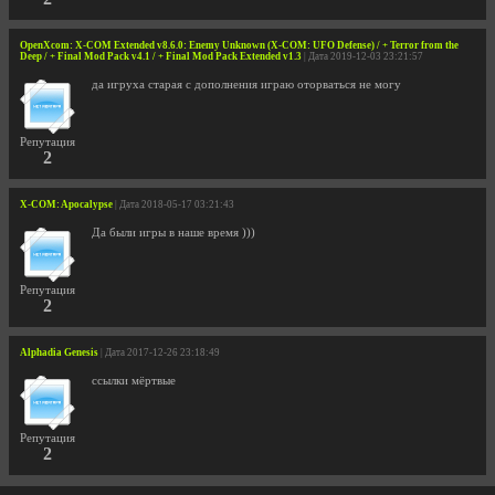
OpenXcom: X-COM Extended v8.6.0: Enemy Unknown (X-COM: UFO Defense) / + Terror from the
Deep / + Final Mod Pack v4.1 / + Final Mod Pack Extended v1.3
| Дата 2019-12-03 23:21:57
да игруха старая с дополнения играю оторваться не могу
Репутация
2
X-COM: Apocalypse
| Дата 2018-05-17 03:21:43
Да были игры в наше время )))
Репутация
2
Alphadia Genesis
| Дата 2017-12-26 23:18:49
ссылки мёртвые
Репутация
2