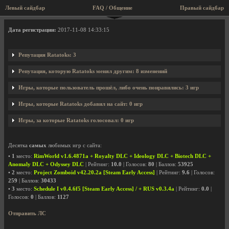
Левый сайдбар
FAQ / Общение
Правый сайдбар
Профиль пользователя Ratatoks
Дата регистрации:
2017-11-08 14:33:15
Репутация Ratatoks: 3
Репутация, которую Ratatoks менял другим: 8 изменений
Игры, которые пользователь прошёл, либо очень понравились: 3 игр
Игры, которые Ratatoks добавил на сайт: 0 игр
Игры, за которые Ratatoks голосовал: 0 игр
Десятка
самых
любимых игр с сайта:
•
1
место:
RimWorld v1.6.4871a + Royalty DLC + Ideology DLC + Biotech DLC +
Anomaly DLC + Odyssey DLC
| Рейтинг:
10.0
| Голосов:
80
| Баллов:
53925
•
2
место:
Project Zomboid v42.20.2a [Steam Early Access]
| Рейтинг:
9.6
| Голосов:
259
| Баллов:
30433
•
3
место:
Schedule I v0.4.6f5 [Steam Early Access] / + RUS v0.3.4a
| Рейтинг:
0.0
|
Голосов:
0
| Баллов:
1127
Отправить ЛС