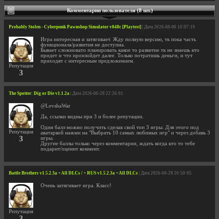
Комментарии пользователя (8 шт.)
Probably Stolen - Cyberpunk Pawnshop Simulator v048c [Playtest]
| Дата 2026-08-06 10:07:19
Игра интересная и затягивает. Жду полную версию, тк пока часть
функционала/развития не доступна.
Бывает сложновато планировать какое то развитие тк не знаешь кто
придет и что произойдет далее. Только потратишь деньги, и тут
приходят с интересным предложением.
Репутация
3
The Spotter: Dig or Die v1.1.2a
| Дата 2026-06-28 22:26:01
@LevshaWar
Да, ссылки видны при 3 и более репутации.
Один балл можно получить сделав свой топ 3 игры. Для этого под
Репутация
аватаркой нажми на "Выбрать 10 самых любимых игр" и через добавь 3
3
игры.
Другие баллы только через комментарии, ждать когда кто то тебе
подарит/оценит коммент.
Battle Brothers v1.5.2.3a + All DLCs / + RUS v1.5.2.3a + All DLCs
| Дата 2026-06-28 20:50:05
Очень затягивает игра. Класс!
Репутация
3