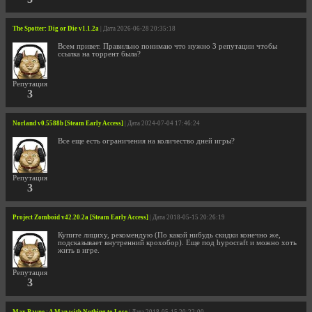
The Spotter: Dig or Die v1.1.2a
| Дата 2026-06-28 20:35:18
Всем привет. Правильно понимаю что нужно 3 репутации чтобы
ссылка на торрент была?
Репутация
3
Norland v0.5588b [Steam Early Access]
| Дата 2024-07-04 17:46:24
Все еще есть ограничения на количество дней игры?
Репутация
3
Project Zomboid v42.20.2a [Steam Early Access]
| Дата 2018-05-15 20:26:19
Купите лициху, рекомендую (По какой нибудь скидки конечно же,
подсказывает внутренний крохобор). Еще под hypocraft и можно хоть
жить в игре.
Репутация
3
Max Payne : A Man with Nothing to Lose
| Дата 2018-05-15 20:22:00