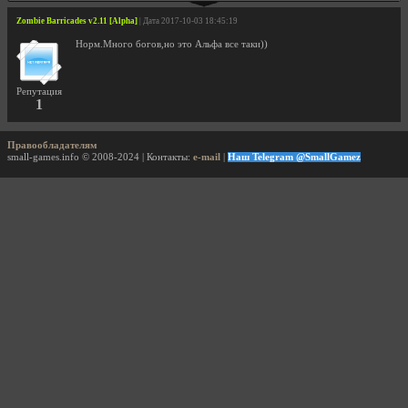
Zombie Barricades v2.11 [Alpha]
| Дата 2017-10-03 18:45:19
Норм.Много богов,но это Альфа все таки))
Репутация
1
Правообладателям
small-games.info © 2008-2024 | Контакты:
e-mail
|
Наш Telegram @SmallGamez