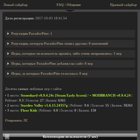
Левый сайдбар
FAQ / Общение
Правый сайдбар
Профиль пользователя ParadorPine
Дата регистрации:
2017-10-03 18:41:54
Репутация ParadorPine: 1
Репутация, которую ParadorPine менял другим: 0 изменений
Игры, которые пользователь прошёл, либо очень понравились: 3 игр
Игры, которые ParadorPine добавил на сайт: 0 игр
Игры, за которые ParadorPine голосовал: 0 игр
Десятка
самых
любимых игр с сайта:
•
1
место:
Stoneshard v0.9.4.24c [Steam Early Access] / + MODBRANCH v0.9.4.24
|
Рейтинг:
9.3
| Голосов:
27
| Баллов:
6365
•
2
место:
Stardew Valley v1.6.15.24357g
| Рейтинг:
9.6
| Голосов:
55
| Баллов:
38261
•
3
место:
Floor Kids
| Рейтинг:
0.0
| Голосов:
0
| Баллов:
150
Отправить ЛС
Комментарии пользователя (1 шт.)