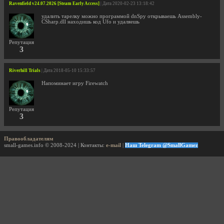
Ravenfield v24.07.2026 [Steam Early Access]
| Дата 2020-02-23 13:18:42
удалить тарелку можно программой dnSpy открываешь Assembly-
CSharp.dll находишь код Ufo и удаляешь
Репутация
3
Riverhill Trials
| Дата 2018-05-10 15:33:57
Напоминает игру Firewatch
Репутация
3
Правообладателям
small-games.info © 2008-2024 | Контакты:
e-mail
|
Наш Telegram @SmallGamez