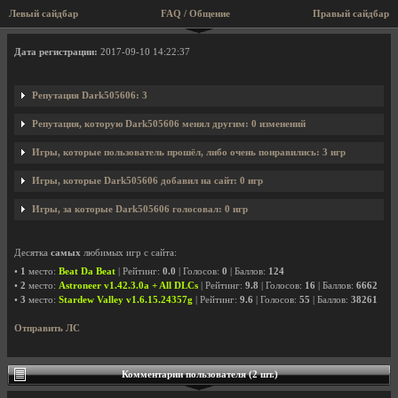
Левый сайдбар
FAQ / Общение
Правый сайдбар
Профиль пользователя Dark505606
Дата регистрации:
2017-09-10 14:22:37
Репутация Dark505606: 3
Репутация, которую Dark505606 менял другим: 0 изменений
Игры, которые пользователь прошёл, либо очень понравились: 3 игр
Игры, которые Dark505606 добавил на сайт: 0 игр
Игры, за которые Dark505606 голосовал: 0 игр
Десятка
самых
любимых игр с сайта:
•
1
место:
Beat Da Beat
| Рейтинг:
0.0
| Голосов:
0
| Баллов:
124
•
2
место:
Astroneer v1.42.3.0a + All DLCs
| Рейтинг:
9.8
| Голосов:
16
| Баллов:
6662
•
3
место:
Stardew Valley v1.6.15.24357g
| Рейтинг:
9.6
| Голосов:
55
| Баллов:
38261
Отправить ЛС
Комментарии пользователя (2 шт.)