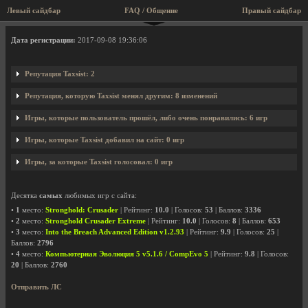
Левый сайдбар
FAQ / Общение
Правый сайдбар
Профиль пользователя Taxsist
Дата регистрации:
2017-09-08 19:36:06
Репутация Taxsist: 2
Репутация, которую Taxsist менял другим: 8 изменений
Игры, которые пользователь прошёл, либо очень понравились: 6 игр
Игры, которые Taxsist добавил на сайт: 0 игр
Игры, за которые Taxsist голосовал: 0 игр
Десятка
самых
любимых игр с сайта:
•
1
место:
Stronghold: Crusader
| Рейтинг:
10.0
| Голосов:
53
| Баллов:
3336
•
2
место:
Stronghold Crusader Extreme
| Рейтинг:
10.0
| Голосов:
8
| Баллов:
653
•
3
место:
Into the Breach Advanced Edition v1.2.93
| Рейтинг:
9.9
| Голосов:
25
|
Баллов:
2796
•
4
место:
Компьютерная Эволюция 5 v5.1.6 / CompEvo 5
| Рейтинг:
9.8
| Голосов:
20
| Баллов:
2760
Отправить ЛС