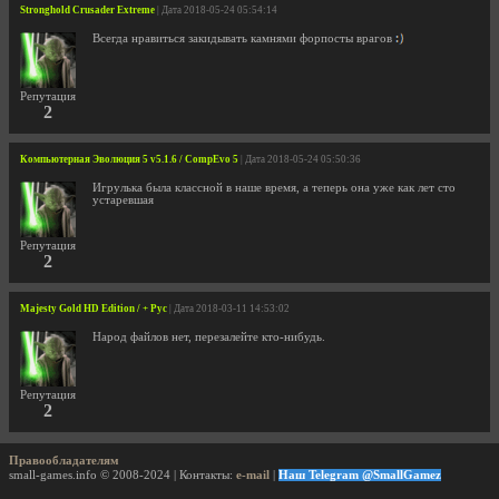
Stronghold Crusader Extreme
| Дата 2018-05-24 05:54:14
Всегда нравиться закидывать камнями форпосты врагов
Репутация
2
Компьютерная Эволюция 5 v5.1.6 / CompEvo 5
| Дата 2018-05-24 05:50:36
Игрулька была классной в наше время, а теперь она уже как лет сто
устаревшая
Репутация
2
Majesty Gold HD Edition / + Рус
| Дата 2018-03-11 14:53:02
Народ файлов нет, перезалейте кто-нибудь.
Репутация
2
Правообладателям
small-games.info © 2008-2024 | Контакты:
e-mail
|
Наш Telegram @SmallGamez