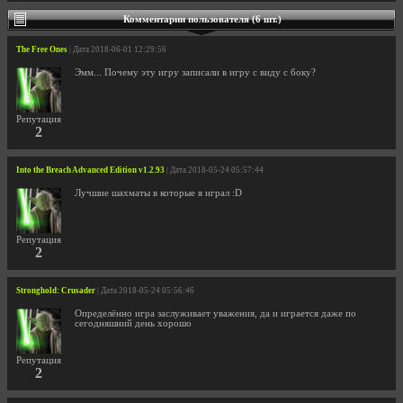
Комментарии пользователя (6 шт.)
The Free Ones
| Дата 2018-06-01 12:29:56
Эмм... Почему эту игру записали в игру с виду с боку?
Репутация
2
Into the Breach Advanced Edition v1.2.93
| Дата 2018-05-24 05:57:44
Лучшие шахматы в которые я играл :D
Репутация
2
Stronghold: Crusader
| Дата 2018-05-24 05:56:46
Определённо игра заслуживает уважения, да и играется даже по
сегодняшний день хорошо
Репутация
2