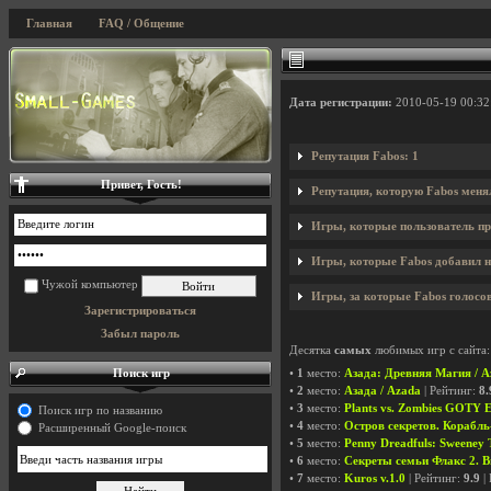
Главная
FAQ / Общение
Дата регистрации:
2010-05-19 00:32
Репутация Fabos: 1
Привет, Гость!
Репутация, которую Fabos меня
Игры, которые пользователь пр
Игры, которые Fabos добавил на
Чужой компьютер
Игры, за которые Fabos голосов
Зарегистрироваться
Забыл пароль
Десятка
самых
любимых игр с сайта:
Поиск игр
•
1
место:
Азада: Древняя Магия / A
•
2
место:
Азада / Azada
| Рейтинг:
8.
•
3
место:
Plants vs. Zombies GOTY Ed
Поиск игр по названию
•
4
место:
Остров секретов. Корабль-п
Расширенный Google-поиск
•
5
место:
Penny Dreadfuls: Sweeney T
•
6
место:
Секреты семьи Флакс 2. Вве
•
7
место:
Kuros v.1.0
| Рейтинг:
9.9
|