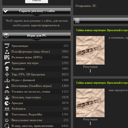
Отправить ЛС
Скрыть рекламу с сайта
Чтоб скрыть всю рекламу с сайта, для начала
необходимо
зарегистрироваться
.
Тайны живых мертвецов. Проклятый остров /
Игры для PC
я понимаю, пр
Арканоиды
155
Платформеры (вид сбоку)
3991
Ролевые игры (RPG)
3506
Аркадные шутеры
2292
Репутация
Хорроры
1885
1
Тир, FPS, 3D-бродилки
4015
Игры с физикой
1308
Тайны живых мертвецов. Проклятый остров /
Песочницы (Sandbox-игры)
1404
мне придется 
Техника на колесах, гонки
1223
Леталки, скроллеры
1029
Аркады
3070
Файтинги
625
Текстовые, Roguelike
1701
Репутация
Визуальные новеллы
215
1
Я ищу, квесты, приключения
6441