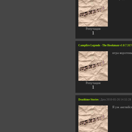
Репутация
1
Campfire Legends - The Hookman v1.0.7.31
игра коротень
Репутация
1
Deadtime Stories
| Дата 2010-05-26 14:55:28
Я уж английс