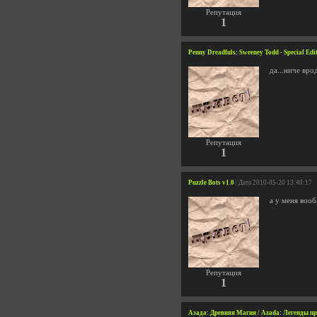
Репутация
1
Penny Dreadfuls: Sweeney Todd - Special Edit
да...ниче вро
Репутация
1
Puzzle Bots v1.0
| Дата 2010-05-20 13:40:17
а у меня вооб
Репутация
1
Азада: Древняя Магия / Azada: Легенды про