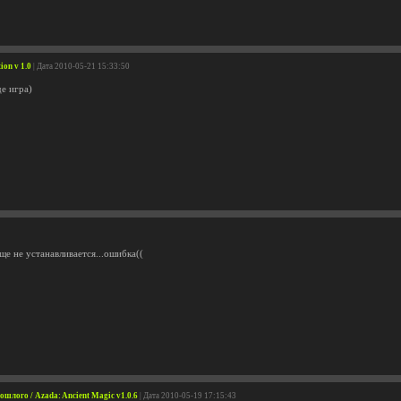
ion v 1.0
| Дата 2010-05-21 15:33:50
де игра)
ще не устанавливается...ошибка((
шлого / Azada: Ancient Magic v1.0.6
| Дата 2010-05-19 17:15:43