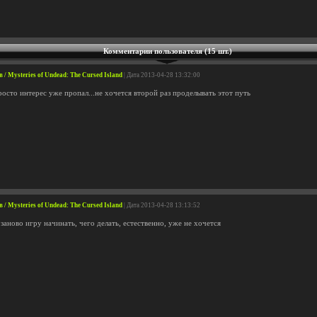
Комментарии пользователя (15 шт.)
 Mysteries of Undead: The Cursed Island
| Дата 2013-04-28 13:32:00
осто интерес уже пропал...не хочется второй раз проделывать этот путь
 Mysteries of Undead: The Cursed Island
| Дата 2013-04-28 13:13:52
заново игру начинать, чего делать, естественно, уже не хочется