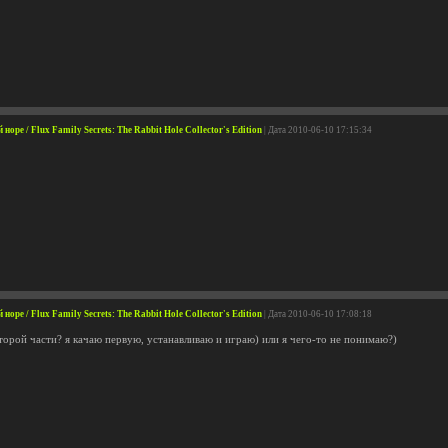
оре / Flux Family Secrets: The Rabbit Hole Collector's Edition
| Дата 2010-06-10 17:15:34
оре / Flux Family Secrets: The Rabbit Hole Collector's Edition
| Дата 2010-06-10 17:08:18
второй части? я качаю первую, устанавливаю и играю) или я чего-то не понимаю?)