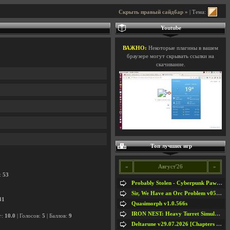
Скрыть правый сайдбар »
| Тема:
Youtube
ВАЖНО:
Некоторые плагины в вашем
браузере могут скрывать ссылки на
скачивание.
Топ лучших игр
«
Август'26
»
:
53
Probably Stolen - Cyberpunk Pawnshop Simulator v048c [Playtest]
Sir, We Have an Orc Problem v05.08.2026
31
Quasimorph v1.0.566s
IRON NEST: Heavy Turret Simulator v1.0a
г:
10.0
| Голосов:
5
| Баллов:
9
Deltarune v29.07.2026 [Chapters 1-5] / + RUS [Chapters 1-5]