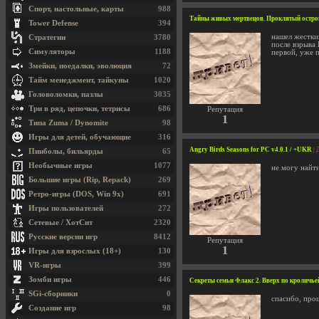
Спорт, настольные, карты
988
Тайны живых мертвецов. Проклятый остров /
Tower Defense
394
нашел жесткий
Стратегии
3780
после взрыва 
Симуляторы
1188
первой, уже п
Змейки, поедалки, эволюция
72
Тайм менеджмент, тайкуны
1020
Головоломки, пазлы
3035
Три в ряд, цепочки, тетрисы
686
Репутация
1
Типа Zuma / Dynomite
98
Игры для детей, обучающие
316
Angry Birds Seasons for PC v4.0.1 / +UKR
| 
Пинболы, бильярды
65
Необычные игры
1077
не могу найти
Большие игры (Rip, Repack)
269
Ретро-игры (DOS, Win 9x)
691
Игры пользователей
272
Сетевые / ХотСит
2320
Русские версии игр
8412
Репутация
1
Игры для взрослых (18+)
130
VR-игры
399
Зомби игры
446
Секреты семьи Флакс 2. Вверх по кроличьей н
SGi-сборники
0
спасибо, про
Создание игр
98