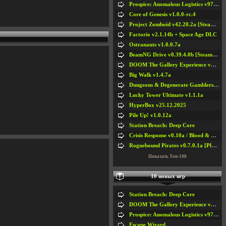
Prospice: Anomalous Logistics v97 [Playtest]
Core of Genesis v1.0.0-rc.4
Project Zomboid v42.20.2a [Steam Early Access]
Factorio v2.1.14b + Space Age DLC
Ostranauts v1.0.0.7a
BeamNG Drive v0.39.4.0b [Steam Early Access]
DOOM The Gallery Experience v1.4.2
Big Walk v1.4.7a
Dungeons & Degenerate Gamblers v2.0.2a
Lucky Tower Ultimate v1.1.1a
HyperBox v25.12.2025
Pile Up! v1.0.12a
Station Breach: Deep Core
Crisis Response v0.10a / Blood & Bullet
Roguebound Pirates v0.7.0.1a [Playtest]
Показать Топ-100
10 новых игр
Station Breach: Deep Core
DOOM The Gallery Experience v1.4.2
Prospice: Anomalous Logistics v97 [Playtest]
Escape Wizard