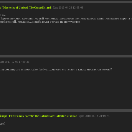
 Mysteries of Undead: The Cursed Island
| Дата 2013-04-28 12:05:06
 баг...
Персея не смог сделать первый же поиск предметов, не получалось взять последнее перо, а 
ройденной, локации...и выбраться оттуда не получается
Дата 2011-12-05 17:30:36
 кусок пирога в mooncake festival....может кто знает в каких местах он лежит?
оре / Flux Family Secrets: The Rabbit Hole Collector's Edition
| Дата 2010-06-11 20:19:25
шел)