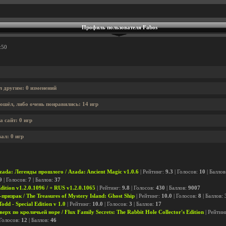
Профиль пользователя Fabos
:50
л другим: 0 изменений
ошёл, либо очень понравились: 14 игр
 сайт: 0 игр
ал: 0 игр
zada: Легенды прошлого / Azada: Ancient Magic v1.0.6
| Рейтинг:
9.3
| Голосов:
10
| Баллов
9
| Голосов:
7
| Баллов:
37
ition v1.2.0.1096 / + RUS v1.2.0.1065
| Рейтинг:
9.8
| Голосов:
430
| Баллов:
9007
ризрак / The Treasures of Mystery Island: Ghost Ship
| Рейтинг:
10.0
| Голосов:
8
| Баллов:
odd - Special Edition v 1.0
| Рейтинг:
10.0
| Голосов:
3
| Баллов:
17
рх по кроличьей норе / Flux Family Secrets: The Rabbit Hole Collector's Edition
| Рейтин
 Голосов:
12
| Баллов:
46