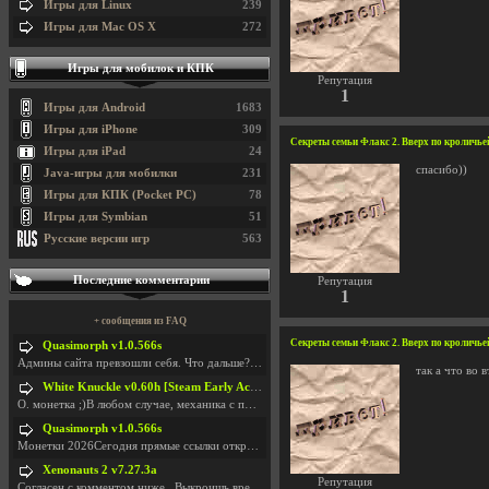
Игры для Linux
239
Игры для Mac OS X
272
Игры для мобилок и КПК
Репутация
1
Игры для Android
1683
Игры для iPhone
309
Секреты семьи Флакс 2. Вверх по кроличьей н
Игры для iPad
24
спасибо))
Java-игры для мобилки
231
Игры для КПК (Pocket PC)
78
Игры для Symbian
51
Русские версии игр
563
Последние комментарии
Репутация
1
+ сообщения из FAQ
Секреты семьи Флакс 2. Вверх по кроличьей н
Quasimorph v1.0.566s
Админы сайта превзошли себя. Что дальше? Засунь се
так а что во 
White Knuckle v0.60h [Steam Early Access]
О. монетка ;)В любом случае, механика с поиском мо
Quasimorph v1.0.566s
Монетки 2026Сегодня прямые ссылки открываются посл
Xenonauts 2 v7.27.3a
Репутация
Согласен с комментом ниже...Выкроишь время чтобы з