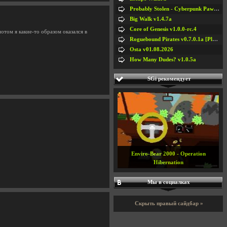
Probably Stolen - Cyberpunk Pawnshop Simulator v048c [Playtest]
Big Walk v1.4.7a
Core of Genesis v1.0.0-rc.4
потом я какие-то образом оказался в
Roguebound Pirates v0.7.0.1a [Playtest]
Osta v01.08.2026
How Many Dudes? v1.0.5a
SGi рекомендует
Enviro-Bear 2000 - Operation
Hibernation
Мы в социалках
Скрыть правый сайдбар »