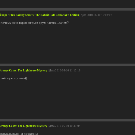
оре / Flux Family Secrets: The Rabbit Hole Collector's Edition
| Дата 2010-06-10 17:04:07
 почему некоторые игры в двух частях...зачем?
trange Cases: The Lighthouse Mystery
| Дата 2010-06-10 11:12:16
нглийскую прошел))
trange Cases: The Lighthouse Mystery
| Дата 2010-06-10 10:31:04
 выкладывали...я проходил