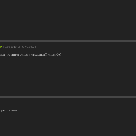
746
| Дата 2010-06-07 00:08:25
кая, но интересная и страшная)) спасибо)
кую прошел