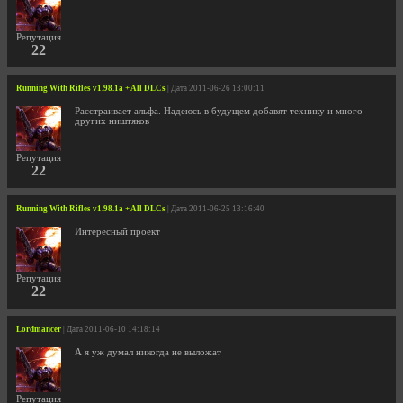
Репутация
22
Running With Rifles v1.98.1a + All DLCs
| Дата 2011-06-26 13:00:11
Расстраивает альфа. Надеюсь в будущем добавят технику и много
других ништяков
Репутация
22
Running With Rifles v1.98.1a + All DLCs
| Дата 2011-06-25 13:16:40
Интересный проект
Репутация
22
Lordmancer
| Дата 2011-06-10 14:18:14
А я уж думал никогда не выложат
Репутация