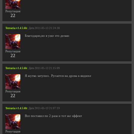
Репутация
22
Terraria v1.4.5.6b
| Дата 2011-05-13 21:24:30
Благодарю,но я уже это делаю
Репутация
22
Terraria v1.4.5.6b
| Дата 2011-05-13 21:15:09
Я жутко затупил.. Ругается на дрова к видюхе
Репутация
22
Terraria v1.4.5.6b
| Дата 2011-05-13 21:07:19
Все поставил по 2 раза и тот же эффект
Репутация