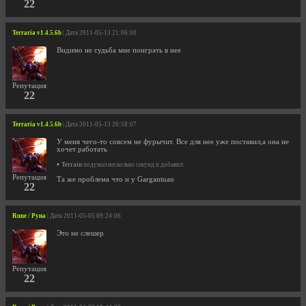
22
Terraria v1.4.5.6b
| Дата 2011-05-13 21:06:00
Видимо не судьба мне поиграть в нее
Репутация
22
Terraria v1.4.5.6b
| Дата 2011-05-13 20:58:07
У меня чего-то совсем не фурычит. Все для нее уже поставил,а она не
хочет работать
•
Terrain
подумал несколько секунд и добавил:
Репутация
Та же проблема что и у Gargantuan
22
Rune / Руна
| Дата 2011-05-05 09:24:06
Это не слешер
Репутация
22