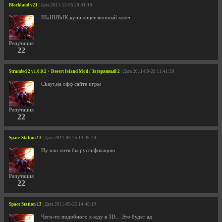
Blockland v21
| Дата 2011-12-05 20:41:10
IIIaIIIJIbIK,купи лицензионный ключ
Репутация
22
Stranded 2 v1.0.0.2 + Desert Island Mod / Затерянный 2
| Дата 2011-09-28 11:41:59
Ckayt,на офф сайте игры
Репутация
22
Space Station 13
| Дата 2011-09-25 14:49:20
Ну или хотя бы руссификацию
Репутация
22
Space Station 13
| Дата 2011-09-25 14:48:19
Чего-то подобного я жду в 3D... Это будет ад