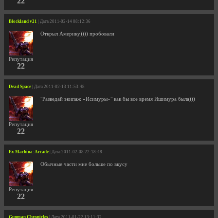
22
Blockland v21
| Дата 2011-02-14 08:12:36
Открыл Америку)))) пробовали
Репутация
22
Dead Space
| Дата 2011-02-13 11:53:48
"Разведай экипаж «Исимуры»" как бы все время Ишимура была)))
Репутация
22
Ex Machina: Arcade
| Дата 2011-02-08 22:18:48
Обычные части мне больше по вкусу
Репутация
22
Gunman Chronicles
| Дата 2011-01-22 13:11:32