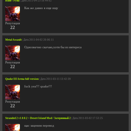
Rune / Руна
| Дата 2011-04-23 18:44:02
Как же давно я еще ищу
Репутация
22
Metal Assault
| Дата 2011-04-02 20:06:11
Однозначно скачаю,хотя бы из интереса
Репутация
22
Quake III Arena full version
| Дата 2011-03-11 13:42:39
fuck yea!!! quake!!!
Репутация
22
Stranded 2 v1.0.0.2 + Desert Island Mod / Затерянный 2
| Дата 2011-03-02 17:53:25
щас заценим перевод