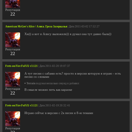
Репутация
22
American McGee's Alice / Алиса. Гроза Зазеркалья
| Дата 2011-03-02 17:52:27
Хм)) а вот и Алису выложили)) я думал она тут давно была))
Репутация
22
Frets on Fire FoFiX v3.121
| Дата 2011-02-20 19:07:37
А тут песни с сабами есть? просто в версии которую я играю - есть
песни со словами
•
Terrain
подумал несколько секунд и добавил:
Репутация
В смысле можно петь как караоке
22
Frets on Fire FoFiX v3.121
| Дата 2011-02-19 20:32:41
Играю сейчас в версию с 2к песен и 8-ю темами
Репутация