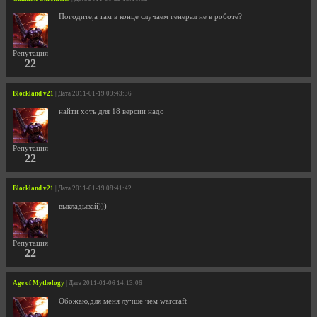
Погодите,а там в конце случаем генерал не в роботе?
Репутация
22
Blockland v21
| Дата 2011-01-19 09:43:36
найти хоть для 18 версии надо
Репутация
22
Blockland v21
| Дата 2011-01-19 08:41:42
выкладывай)))
Репутация
22
Age of Mythology
| Дата 2011-01-06 14:13:06
Обожаю,для меня лучше чем warcraft