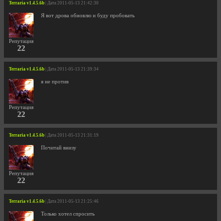
Terraria v1.4.5.6b
| Дата 2011-05-13 21:42:30
Я вот дрова обновлю и буду пробовать
Репутация
22
Terraria v1.4.5.6b
| Дата 2011-05-13 21:39:34
я не против
Репутация
22
Terraria v1.4.5.6b
| Дата 2011-05-13 21:31:19
Почитай внизу
Репутация
22
Terraria v1.4.5.6b
| Дата 2011-05-13 21:25:46
Только хотел спросить