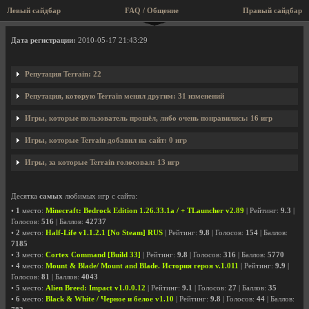
Левый сайдбар
FAQ / Общение
Правый сайдбар
Профиль пользователя Terrain
Дата регистрации:
2010-05-17 21:43:29
Репутация Terrain: 22
Репутация, которую Terrain менял другим: 31 изменений
Игры, которые пользователь прошёл, либо очень понравились: 16 игр
Игры, которые Terrain добавил на сайт: 0 игр
Игры, за которые Terrain голосовал: 13 игр
Десятка
самых
любимых игр с сайта:
•
1
место:
Minecraft: Bedrock Edition 1.26.33.1a / + TLauncher v2.89
| Рейтинг:
9.3
|
Голосов:
516
| Баллов:
42737
•
2
место:
Half-Life v1.1.2.1 [No Steam] RUS
| Рейтинг:
9.8
| Голосов:
154
| Баллов:
7185
•
3
место:
Cortex Command [Build 33]
| Рейтинг:
9.8
| Голосов:
316
| Баллов:
5770
•
4
место:
Mount & Blade/ Mount and Blade. История героя v.1.011
| Рейтинг:
9.9
|
Голосов:
81
| Баллов:
4043
•
5
место:
Alien Breed: Impact v1.0.0.12
| Рейтинг:
9.1
| Голосов:
27
| Баллов:
35
•
6
место:
Black & White / Черное и белое v1.10
| Рейтинг:
9.8
| Голосов:
44
| Баллов: