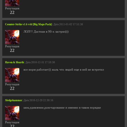
Репутация
22
Counter-Strike v1.6 v44 [Big Maps Pack]
| Дата 2011-01-02 17:51:36
ЛОЛ!!! Дастиан в 90-х застрял)))
Репутация
22
Haven & Hearth
| Дата 2010-12-31 17:59:30
все норм работает)) жаль что людей еще в ней не встретил
Репутация
22
Sledgehammer
| Дата 2010-12-29 22:30:16
шок,удивление,разочарование и именно в таком порядке
Репутация
22