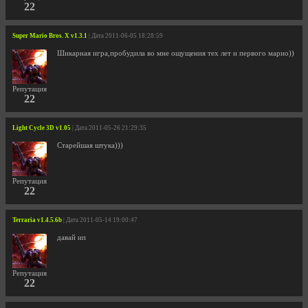
22
Super Mario Bros. X v1.3.1
| Дата 2011-06-05 18:28:59
Шикарная игра,пробудила во мне ощущения тех лет и первого марио))
Репутация
22
Light Cycle 3D v1.05
| Дата 2011-05-26 21:29:35
Старейшая штука)))
Репутация
22
Terraria v1.4.5.6b
| Дата 2011-05-14 19:00:47
давай ип
Репутация
22