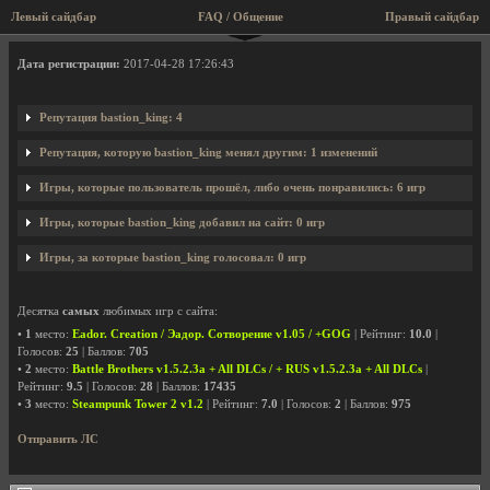
Левый сайдбар
FAQ / Общение
Правый сайдбар
Профиль пользователя bastion_king
Дата регистрации:
2017-04-28 17:26:43
Репутация bastion_king: 4
Репутация, которую bastion_king менял другим: 1 изменений
Игры, которые пользователь прошёл, либо очень понравились: 6 игр
Игры, которые bastion_king добавил на сайт: 0 игр
Игры, за которые bastion_king голосовал: 0 игр
Десятка
самых
любимых игр с сайта:
•
1
место:
Eador. Creation / Эадор. Сотворение v1.05 / +GOG
| Рейтинг:
10.0
|
Голосов:
25
| Баллов:
705
•
2
место:
Battle Brothers v1.5.2.3a + All DLCs / + RUS v1.5.2.3a + All DLCs
|
Рейтинг:
9.5
| Голосов:
28
| Баллов:
17435
•
3
место:
Steampunk Tower 2 v1.2
| Рейтинг:
7.0
| Голосов:
2
| Баллов:
975
Отправить ЛС