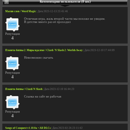
Комментарии пользователя (8 шт.)
Магия слов / Word Magic
| Дата 2023-12-13 23:45:46
Отличная игра, жаль второй части мы похоже не увидим.
В детстве много раз её проходил
Репутация
4
Планета битвы 2. Миры вдалеке / Clash 'N Slash 2: Worlds Away
| Дата 2023-12-10 17:44:09
Невозможно скачать
Репутация
4
Планета битвы / Clash'N Slash
| Дата 2023-12-10 16:44:23
Ссылка на сайт не рабочая
Репутация
4
Songs of Conquest v1.10.0a + All DLCs
| Дата 2023-02-26 23:11:02