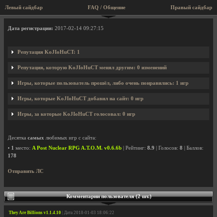
Левый сайдбар
FAQ / Общение
Правый сайдбар
Профиль пользователя KoJIoHuCT
Дата регистрации:
2017-02-14 09:27:15
Репутация KoJIoHuCT: 1
Репутация, которую KoJIoHuCT менял другим: 0 изменений
Игры, которые пользователь прошёл, либо очень понравились: 1 игр
Игры, которые KoJIoHuCT добавил на сайт: 0 игр
Игры, за которые KoJIoHuCT голосовал: 0 игр
Десятка
самых
любимых игр с сайта:
•
1
место:
A Post Nuclear RPG A.T.O.M. v0.6.6b
| Рейтинг:
8.9
| Голосов:
8
| Баллов:
178
Отправить ЛС
Комментарии пользователя (2 шт.)
They Are Billions v1.1.4.10
| Дата 2018-01-03 18:06:22