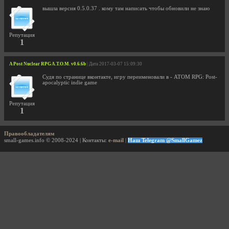
вышла версия 0.5.0.37 . кому там написать чтобы обновили не знаю
Репутация
1
A Post Nuclear RPG A.T.O.M. v0.6.6b
| Дата 2017-03-07 15:09:30
Судя по странице вконтакте, игру переименовали в - ATOM RPG: Post-
apocalyptic indie game
Репутация
1
Правообладателям
small-games.info © 2008-2024 | Контакты:
e-mail
|
Наш Telegram @SmallGamez