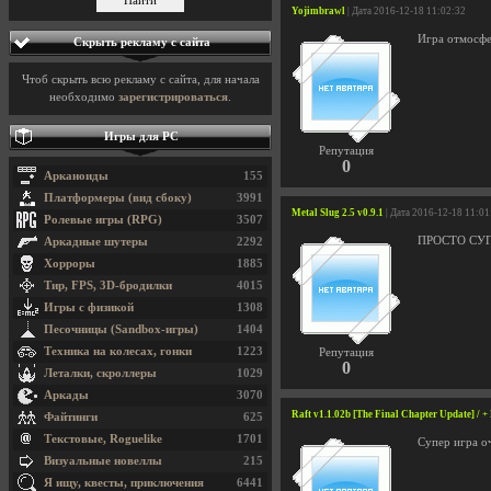
Yojimbrawl
| Дата 2016-12-18 11:02:32
Игра отмосфе
Скрыть рекламу с сайта
Чтоб скрыть всю рекламу с сайта, для начала
необходимо
зарегистрироваться
.
Игры для PC
Репутация
0
Арканоиды
155
Платформеры (вид сбоку)
3991
Metal Slug 2.5 v0.9.1
| Дата 2016-12-18 11:01
Ролевые игры (RPG)
3507
ПРОСТО СУПЕР
Аркадные шутеры
2292
Хорроры
1885
Тир, FPS, 3D-бродилки
4015
Игры с физикой
1308
Песочницы (Sandbox-игры)
1404
Техника на колесах, гонки
1223
Репутация
0
Леталки, скроллеры
1029
Аркады
3070
Raft v1.1.02b [The Final Chapter Update] / 
Файтинги
625
Текстовые, Roguelike
1701
Супер игра о
Визуальные новеллы
215
Я ищу, квесты, приключения
6441