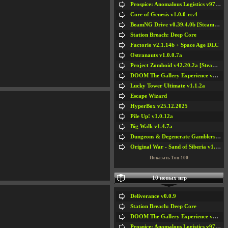
Prospice: Anomalous Logistics v97 [Playtest]
Core of Genesis v1.0.0-rc.4
BeamNG Drive v0.39.4.0b [Steam Early Access]
Station Breach: Deep Core
Factorio v2.1.14b + Space Age DLC
Ostranauts v1.0.0.7a
Project Zomboid v42.20.2a [Steam Early Access]
DOOM The Gallery Experience v1.4.2
Lucky Tower Ultimate v1.1.2a
Escape Wizard
HyperBox v25.12.2025
Pile Up! v1.0.12a
Big Walk v1.4.7a
Dungeons & Degenerate Gamblers v2.0.2a
Original War - Sand of Siberia v1.6.30
Показать Топ-100
10 новых игр
Deliverance v0.0.9
Station Breach: Deep Core
DOOM The Gallery Experience v1.4.2
Prospice: Anomalous Logistics v97 [Playtest]