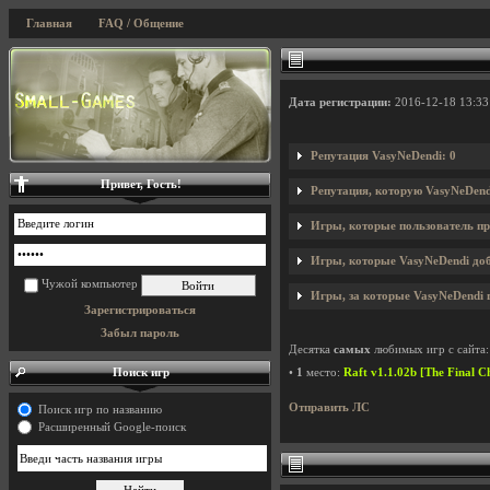
Главная
FAQ / Общение
Дата регистрации:
2016-12-18 13:33
Репутация VasyNeDendi: 0
Привет, Гость!
Репутация, которую VasyNeDend
Игры, которые пользователь пр
Игры, которые VasyNeDendi доб
Чужой компьютер
Игры, за которые VasyNeDendi г
Зарегистрироваться
Забыл пароль
Десятка
самых
любимых игр с сайта:
Поиск игр
•
1
место:
Raft v1.1.02b [The Final C
Отправить ЛС
Поиск игр по названию
Расширенный Google-поиск