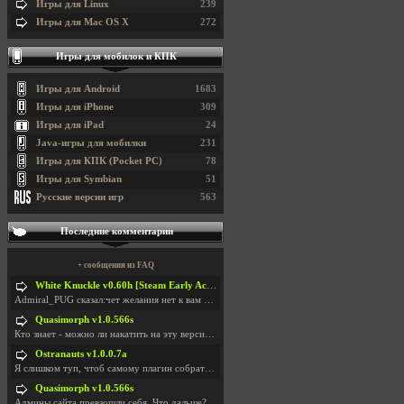
Игры для Linux
239
Игры для Mac OS X
272
Игры для мобилок и КПК
Игры для Android
1683
Игры для iPhone
309
Игры для iPad
24
Java-игры для мобилки
231
Игры для КПК (Pocket PC)
78
Игры для Symbian
51
Русские версии игр
563
Последние комментарии
+ сообщения из FAQ
White Knuckle v0.60h [Steam Early Access]
Admiral_PUG сказал:чет желания нет к вам сюда захо
Quasimorph v1.0.566s
Кто знает - можно ли накатить на эту версию моды?
Ostranauts v1.0.0.7a
Я слишком туп, чтоб самому плагин собрать. И что-т
Quasimorph v1.0.566s
Админы сайта превзошли себя. Что дальше? Засунь се