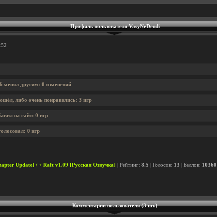
Профиль пользователя VasyNeDendi
:52
i менял другим: 0 изменений
ошёл, либо очень понравились: 3 игр
авил на сайт: 0 игр
олосовал: 0 игр
hapter Update] / + Raft v1.09 [Русская Озвучка]
| Рейтинг:
8.5
| Голосов:
13
| Баллов:
10360
Комментарии пользователя (3 шт.)