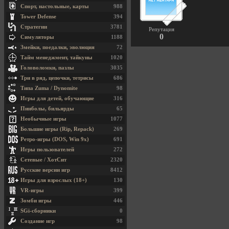
Спорт, настольные, карты
988
Tower Defense
394
Стратегии
3781
Репутация
0
Симуляторы
1188
Змейки, поедалки, эволюция
72
Тайм менеджмент, тайкуны
1020
Головоломки, пазлы
3035
Три в ряд, цепочки, тетрисы
686
Типа Zuma / Dynomite
98
Игры для детей, обучающие
316
Пинболы, бильярды
65
Необычные игры
1077
Большие игры (Rip, Repack)
269
Ретро-игры (DOS, Win 9x)
691
Игры пользователей
272
Сетевые / ХотСит
2320
Русские версии игр
8412
Игры для взрослых (18+)
130
VR-игры
399
Зомби игры
446
SGi-сборники
0
Создание игр
98