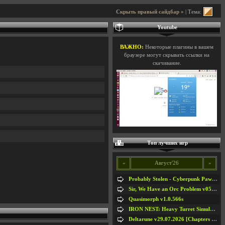
Скрыть правый сайдбар »
| Тема:
Youtube
ВАЖНО:
Некоторые плагины в вашем
браузере могут скрывать ссылки на
скачивание.
Топ лучших игр
«
Август'26
»
Probably Stolen - Cyberpunk Pawnshop Simulator v048c [Playtest]
Sir, We Have an Orc Problem v05.08.2026
Quasimorph v1.0.566s
IRON NEST: Heavy Turret Simulator v1.0a
Deltarune v29.07.2026 [Chapters 1-5] / + RUS [Chapters 1-5]