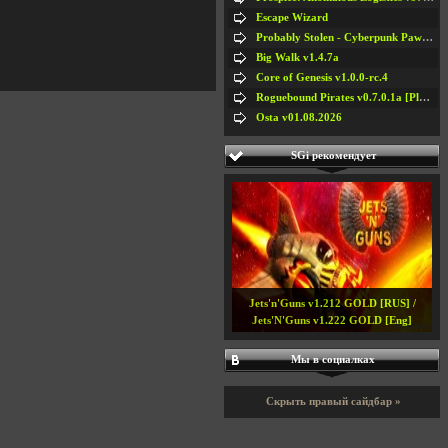
Escape Wizard
Probably Stolen - Cyberpunk Pawnshop Simulator v048c [Playtest]
Big Walk v1.4.7a
Core of Genesis v1.0.0-rc.4
Roguebound Pirates v0.7.0.1a [Playtest]
Osta v01.08.2026
SGi рекомендует
Jets'n'Guns v1.212 GOLD [RUS] /
Jets'N'Guns v1.222 GOLD [Eng]
Мы в социалках
Скрыть правый сайдбар »