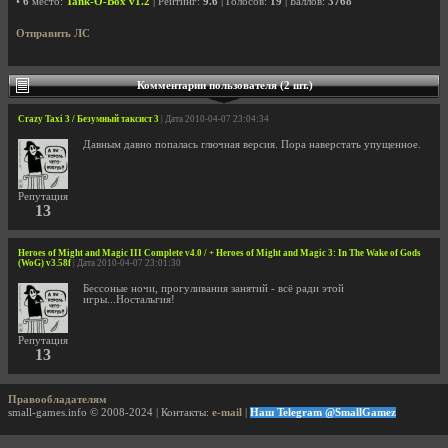
•
6
место:
Tank-O-Box v1.2
| Рейтинг:
9.6
| Голосов:
19
| Баллов:
3768
Отправить ЛС
Комментарии пользователя (2 шт.)
Crazy Taxi 3 / Безумный таксист 3
| Дата 2010-04-07 23:04:34
Давным давно попалась глючная версия. Пора наверстать упущенное.
Репутация
13
Heroes of Might and Magic III Complete v4.0 / + Heroes of Might and Magic 3: In The Wake of Gods
(WoG) v3.58f
| Дата 2010-04-07 23:01:30
Бессоные ночи, прогуливания занятий - всё ради этой
игры...Ностальгия!
Репутация
13
Правообладателям
small-games.info © 2008-2024 | Контакты:
e-mail
|
Наш Telegram @SmallGamez