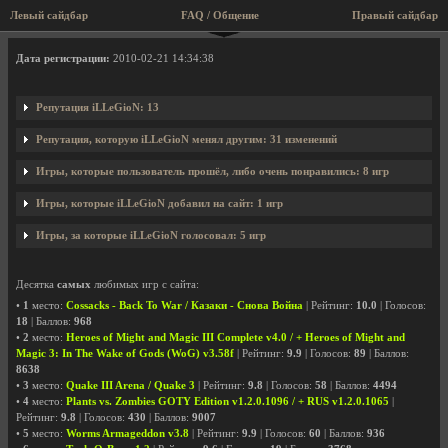
Левый сайдбар
FAQ / Общение
Правый сайдбар
Профиль пользователя iLLeGioN
Дата регистрации:
2010-02-21 14:34:38
Репутация iLLeGioN: 13
Репутация, которую iLLeGioN менял другим: 31 изменений
Игры, которые пользователь прошёл, либо очень понравились: 8 игр
Игры, которые iLLeGioN добавил на сайт: 1 игр
Игры, за которые iLLeGioN голосовал: 5 игр
Десятка
самых
любимых игр с сайта:
•
1
место:
Cossacks - Back To War / Казаки - Снова Война
| Рейтинг:
10.0
| Голосов:
18
| Баллов:
968
•
2
место:
Heroes of Might and Magic III Complete v4.0 / + Heroes of Might and
Magic 3: In The Wake of Gods (WoG) v3.58f
| Рейтинг:
9.9
| Голосов:
89
| Баллов:
8638
•
3
место:
Quake III Arena / Quake 3
| Рейтинг:
9.8
| Голосов:
58
| Баллов:
4494
•
4
место:
Plants vs. Zombies GOTY Edition v1.2.0.1096 / + RUS v1.2.0.1065
|
Рейтинг:
9.8
| Голосов:
430
| Баллов:
9007
•
5
место:
Worms Armageddon v3.8
| Рейтинг:
9.9
| Голосов:
60
| Баллов:
936