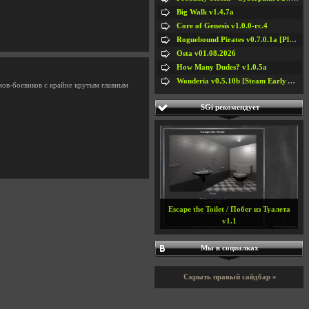
Big Walk v1.4.7a
Core of Genesis v1.0.0-rc.4
Roguebound Pirates v0.7.0.1a [Playtest]
Osta v01.08.2026
How Many Dudes? v1.0.5a
Wonderia v0.5.10b [Steam Early Access]
мов-боевиков с крайне крутым главным
SGi рекомендует
Escape the Toilet / Побег из Туалета
v1.1
Мы в социалках
Скрыть правый сайдбар »