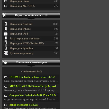
Игры для Linux
239
Игры для Mac OS X
272
Игры для мобилок и КПК
Игры для Android
1683
Игры для iPhone
309
Игры для iPad
24
Java-игры для мобилки
231
Игры для КПК (Pocket PC)
78
Игры для Symbian
51
Русские версии игр
563
Последние комментарии
+ сообщения из FAQ
DOOM The Gallery Experience v1.4.2
Блин, прикольно сделали с монетками. Вернулся в св
MENACE v0.7.8b [Steam Early Access]
Вышло крупное обновление v0.7.11 прошу обновить
Oxygen Not Included v744825a + All DLC
А где скачать старую версию игры? А то на новой но
Scrap Mechanic v1.0.0a
Тут ещё и системные требования подскочили. Если не