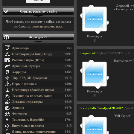
- Дорогой, от
- Не могу, я в
Скрыть рекламу с сайта
Чтоб скрыть всю рекламу с сайта, для начала
необходимо
зарегистрироваться
.
Репутация
Игры для PC
2
Арканоиды
155
Dungreed v4.13
| Дата 2017-12-09 22:12:53
Платформеры (вид сбоку)
3991
Ролевые игры (RPG)
3505
Напоминает R
Аркадные шутеры
2292
Хорроры
1885
Тир, FPS, 3D-бродилки
4015
Игры с физикой
1308
Песочницы (Sandbox-игры)
1404
Репутация
2
Техника на колесах, гонки
1223
Леталки, скроллеры
1029
Аркады
3070
Gravity Falls: PinesQuest 2D v0.8.2
| Дата 2
Файтинги
625
"Bill Cipher"
Текстовые, Roguelike
1701
Визуальные новеллы
215
Я ищу, квесты, приключения
6441