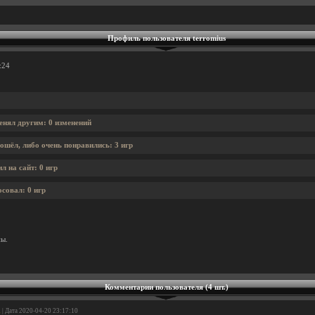
Профиль пользователя terromius
:24
енял другим: 0 изменений
ошёл, либо очень понравились: 3 игр
л на сайт: 0 игр
осовал: 0 игр
ны.
Комментарии пользователя (4 шт.)
a
| Дата 2020-04-20 23:17:10