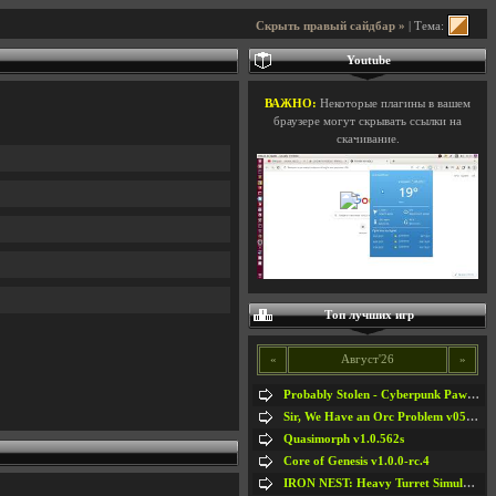
Скрыть правый сайдбар »
| Тема:
Youtube
ВАЖНО:
Некоторые плагины в вашем
браузере могут скрывать ссылки на
скачивание.
Топ лучших игр
«
Август'26
»
Probably Stolen - Cyberpunk Pawnshop Simulator v048c [Playtest]
Sir, We Have an Orc Problem v05.08.2026
Quasimorph v1.0.562s
Core of Genesis v1.0.0-rc.4
IRON NEST: Heavy Turret Simulator v1.0a