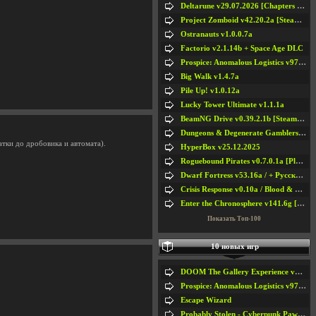
Deltarune v29.07.2026 [Chapters 1-5] / + RUS [Chapters 1-5]
Project Zomboid v42.20.2a [Steam Early Access]
Ostranauts v1.0.0.7a
Factorio v2.1.14b + Space Age DLC
Prospice: Anomalous Logistics v97 [Playtest]
Big Walk v1.4.7a
Pile Up! v1.0.12a
Lucky Tower Ultimate v1.1.1a
BeamNG Drive v0.39.2.1b [Steam Early Access]
Dungeons & Degenerate Gamblers v2.0.2a
тки до дробовика и автомата).
HyperBox v25.12.2025
Roguebound Pirates v0.7.0.1a [Playtest]
Dwarf Fortress v53.16a / + Русская Версия v50.12a
Crisis Response v0.10a / Blood & Bullet
Enter the Chronosphere v141.6g [Steam Early Access]
Показать Топ-100
10 новых игр
DOOM The Gallery Experience v1.4.2
Prospice: Anomalous Logistics v97 [Playtest]
Escape Wizard
Probably Stolen - Cyberpunk Pawnshop Simulator v048c [Playtest]