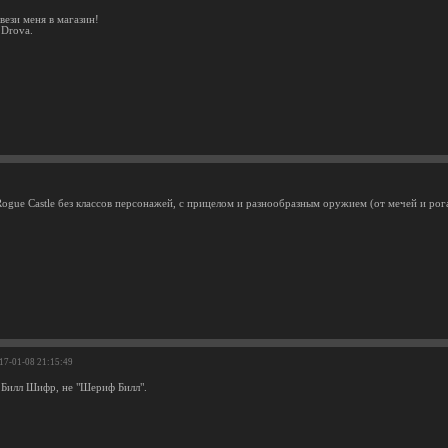
вези меня в магазин!
 Drova.
ogue Castle без классов персонажей, с прицелом и разнообразным оружием (от мечей и рога
017-01-08 21:15:49
 - Билл Шифр, не "Шериф Билл".