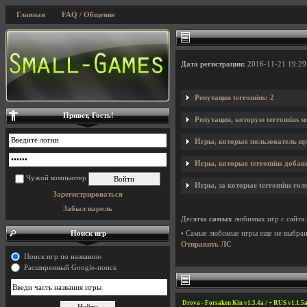
Главная
FAQ / Общение
Дата регистрации:
2016-11-21 19:29
Репутация terromius: 2
Привет, Гость!
Репутация, которую terromius м
Игры, которые пользователь пр
Игры, которые terromius добави
Чужой компьютер
Игры, за которые terromius гол
Зарегистрироваться
Забыл пароль
Десятка
самых
любимых игр с сайта:
Поиск игр
• Самые любимые игры еще не выбра
Отправить ЛС
Поиск игр по названию
Расширенный Google-поиск
Drova - Forsaken Kin v1.3.4a / + RUS v1.1.5