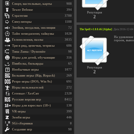
Спорт, настольные, карты
988
Tower Defense
394
Репутация
Стратегии
3780
2
Симуляторы
1188
Змейки, поедалки, эволюция
72
The Spell v1.0.0.46 [Alpha]
| Дата 2016-12-04
Тайм менеджмент, тайкуны
1020
На удивление
Головоломки, пазлы
3035
героем, выно
Три в ряд, цепочки, тетрисы
686
Типа Zuma / Dynomite
98
Игры для детей, обучающие
316
Пинболы, бильярды
65
Репутация
Необычные игры
1077
2
Большие игры (Rip, Repack)
269
Ретро-игры (DOS, Win 9x)
691
Игры пользователей
272
Сетевые / ХотСит
2320
Русские версии игр
8412
Игры для взрослых (18+)
130
VR-игры
399
Зомби игры
446
SGi-сборники
0
Создание игр
98