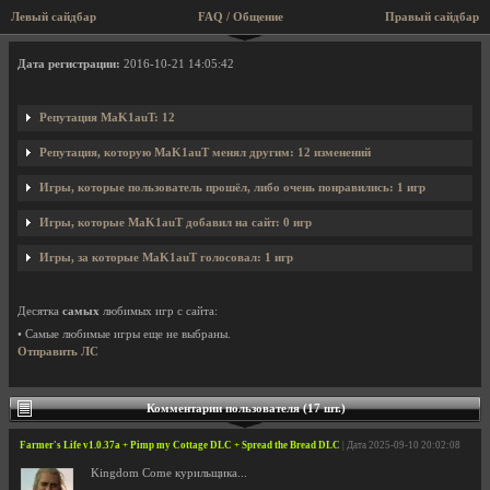
Левый сайдбар
FAQ / Общение
Правый сайдбар
Профиль пользователя MaK1auT
Дата регистрации:
2016-10-21 14:05:42
Репутация MaK1auT: 12
Репутация, которую MaK1auT менял другим: 12 изменений
Игры, которые пользователь прошёл, либо очень понравились: 1 игр
Игры, которые MaK1auT добавил на сайт: 0 игр
Игры, за которые MaK1auT голосовал: 1 игр
Десятка
самых
любимых игр с сайта:
• Самые любимые игры еще не выбраны.
Отправить ЛС
Комментарии пользователя (17 шт.)
Farmer's Life v1.0.37a + Pimp my Cottage DLC + Spread the Bread DLC
| Дата 2025-09-10 20:02:08
Kingdom Come курильщика...