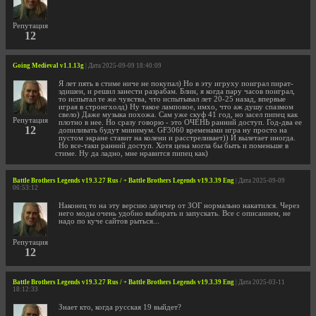
Репутация
12
Going Medieval v1.1.13g
| Дата 2025-09-09 18:40:09
Я лет пять в стиме ниче не покупал) Но в эту игруху поиграл пират-
эдишен, и решил занести разрабам. Блин, я когда пару часов поиграл,
то испытал те же чувства, что испытывал лет 20-25 назад, впервые
играя в стронгхолд) Ну такое ламповое, имхо, что аж душу спазмом
свело) Даже музыка похожа. Сам уже скуф 41 год, но засел пипец как
Репутация
плотно в нее. Но сразу говорю - это ОЧЕНЬ ранний доступ. Год-два ее
12
допиливать будут минимум. GF3060 временами игра ну просто на
пустом экране ставит на колени и расстреливает)) И вылетает иногда.
Но все-таки ранний доступ. Хотя цена могла бы быть и поменьше в
стиме. Ну да ладно, мне нравится пипец как)
Battle Brothers Legends v19.3.27 Rus / + Battle Brothers Legends v19.3.39 Eng
| Дата 2025-09-09
06:53:12
Наконец то на эту версию лаунчер от ЗОГ нормально накатился. Через
него моды очень удобно выбирать и запускать. Все с описанием, не
надо по куче сайтов рыться...
Репутация
12
Battle Brothers Legends v19.3.27 Rus / + Battle Brothers Legends v19.3.39 Eng
| Дата 2025-03-11
18:12:33
Знает кто, когда русская 19 выйдет?