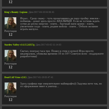
12
King's Bounty: Legions
| Дата 2017-04-10 04:06:45
Играл... Сразу скажу - чуть прокачавшись на пару-тройку левелов -
поймешь - донат здесь просто АНАЛЬНЫЙ. Если не хочешь ждать
сутки до респа энергии - плати... быстрый наем армии - плати,
увеличение хода - плати, редкие войска - плати... Отбило желание
играть наглухо.
Репутация
12
Stardew Valley v1.6.15.24357g
| Дата 2017-03-02 15:14:03
Скачал, поиграл часа три. Пошел в стим и купил) Игра просто
шедевральна, убивалка времени 10 из 10!! Советую всем - поддержите
разработчика)
Репутация
12
Dead Cell Virus v2.0.5
| Дата 2017-01-19 03:47:41
Здесь графика еще омерзительнее майнкрафта)) Задумка ниче так, но
от оформления тянет к унитазу...
Репутация
12