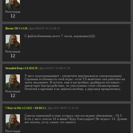
Репутация
12
Bloons TD 5 v3.18
| Дата 2018-07-31 21:08:12
С файлообменника всего 7 часов, нормально)))))
Репутация
12
Stranded Deep v1.0.38.0.29
| Дата 2018-07-31 06:47:54
У кого подтормаживает - отключите вертикальную синхронизацию.
Странная особенность этой игры - если VS включено она работает на
треть медленнее. И кстати, еще в настройках драйверов поставьте -
наилучшее быстродействие, по умолчанию стоит сбалансировано.
Отличий в картинке я не заметил вообще, а дёрганья прекратились.
Репутация
12
7 Days to Die v2.5.b32 + All DLCs
| Дата 2017-08-07 12:31:41
Список изменений в теме устарел, там последнее обновление - 10.3.
Есть у кого список 16 и выше? Буду благодарен! Не играл с 14. Думаю
вот начать, хочу узнать что нового.
Репутация