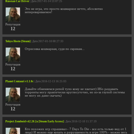
Russian Car Driver
| Дата 2017-01-14 13:07:25
Это не игра, это просто кошмарное нечто, абсолютно
неперевариваемое!
Репутация
12
Tokyo Hosto [Steam]
| Дата 2017-01-10 08:27:33
Отрисовка кошмарная, судя по скринам...
Репутация
12
Planet Centauri v1.1.0c
| Дата 2016-12-13 16:25:03
Давайте обменяемся репой тупо кому не хватает) Ибо раздавать
торренты могу практически круглосуточно, но из-за глупой системы
не могу их даже скачать)
Репутация
12
Project Zomboid v42.20.2a [Steam Early Access]
| Дата 2016-12-10 11:37:19
Кто похожих игр спрашивал - 7 Days To Die - все есть только вид от 1
лица) И можно еще копать и разрушаемость в игре 100% - можно весь