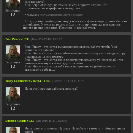
мир взорвать)
Еще Reign of Kings, но там не зомби а просто игроки. Но
строительство и крафт мега наворочен.
Репутация
12
•
MaK1auT
подумал несколько минут и добавил:
Кстати у кого зомбоид не запускается - профиль винды должен быть на
английском. У меня на русском был и тупо при запуске или крит или
ничего не происходило. Поменял - и все работает.
Pixel Piracy v1.2.33
| Дата 2016-12-10 11:08:02
Pixel Piracy - это когда ты задерживаешься на работе чтобы "еще
немного пограбить"
Pixel Piracy - это когда ты забываешь отключить звук при входе в игру
и палишься на всю контору
Pixel Piracy - это когда твою прокачаную команду убивает краб и ты
Репутация
ломаешь казенную клавиатуру об колено
12
Pixel Piracy - это когда тебя из-за матершины на рабочем месте
выгоняют с работы...
Bridge Constructor v5.3rev84 + 1 DLC
| Дата 2016-11-13 15:49:28
Из-за этой игрухи работать некогда))
Репутация
12
Dungeon Rushers v1.4.6
| Дата 2016-10-21 11:08:48
Игра просто отличная. Прошел. На работе - самое то - убивает время
влёт))