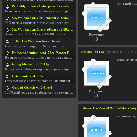
Вот какой к ф
Probably Stolen - Cyberpunk Pawnshop Simulator v048c [Playtest]
Поиграв в плейтест, сразу бы накинул игре наивысши
Sir, We Have an Orc Problem v05.08.2026
За 3 месяца склепали дипломную и уже лям двести ба
Sir, We Have an Orc Problem v05.08.2026
Дипломная работа?Да тут 120000 орков путь выбирают
Репутация
3
1916: The War You Never Knew
Очень хороший хоррор. Жаль что он не получил должн
Shieldwall v1.1.0a
| Дата 2023-10-17 00:28:5
Hollywood Animal v0.8.72ea [Steam Early Access]
Не знаю как сейчас, но года полтора назад игра был
хорошая игра
Going Medieval v1.1.13g
Игра клевая! Именно картинки и разнообразия в стро
Ostranauts v1.0.0.7a
karry299 сказал:Главный вопрос - полиция по-прежне
Core of Genesis v1.0.0-rc.4
Репутация
100% вайбкодед неиграбельное, где механики знает т
3
Infection Free Zone v0.26.2.19a [Steam Early
в стиме есть 