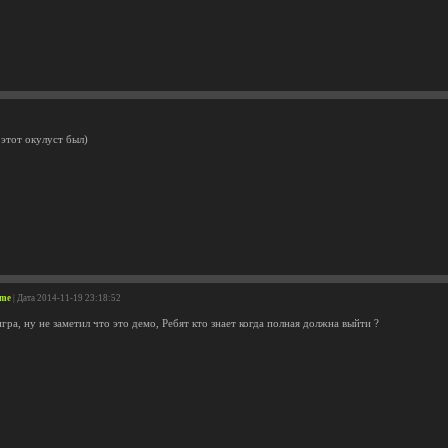
 этот окулуст был)
ome
| Дата 2014-11-19 23:18:52
гра, ну не заметил что это демо, Ребят кто знает когда полная должна выйти ?