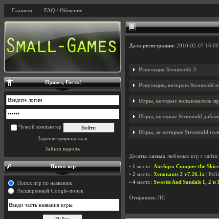
Главная
FAQ / Общение
Дата регистрации:
2010-02-07 16:00
Репутация Stronxold: 3
Привет, Гость!
Репутация, которую Stronxold м
Игры, которые пользователь пр
Игры, которые Stronxold добави
Чужой компьютер
Игры, за которые Stronxold гол
Зарегистрироваться
Забыл пароль
Десятка
самых
любимых игр с сайта:
Поиск игр
•
1
место:
Airships: Conquer the Skie
•
2
место:
Xenonauts 2 v7.26.1a
| Рей
•
4
место:
Swords And Sandals 1, 2 и 
Поиск игр по названию
Расширенный Google-поиск
Отправить ЛС