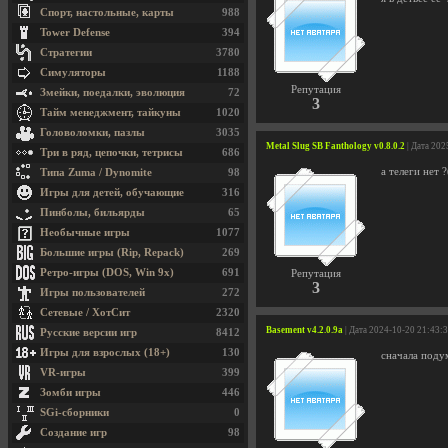
Спорт, настольные, карты
988
Tower Defense
394
Стратегии
3780
Симуляторы
1188
Репутация
Змейки, поедалки, эволюция
72
3
Тайм менеджмент, тайкуны
1020
Головоломки, пазлы
3035
Metal Slug SB Fanthology v0.8.0.2
| Дата 202
Три в ряд, цепочки, тетрисы
686
а телеги нет ?
Типа Zuma / Dynomite
98
Игры для детей, обучающие
316
Пинболы, бильярды
65
Необычные игры
1077
Большие игры (Rip, Repack)
269
Ретро-игры (DOS, Win 9x)
691
Репутация
3
Игры пользователей
272
Сетевые / ХотСит
2320
Basement v4.2.0.9a
| Дата 2024-10-20 21:43:
Русские версии игр
8412
Игры для взрослых (18+)
130
сначала поду
VR-игры
399
Зомби игры
446
SGi-сборники
0
Создание игр
98