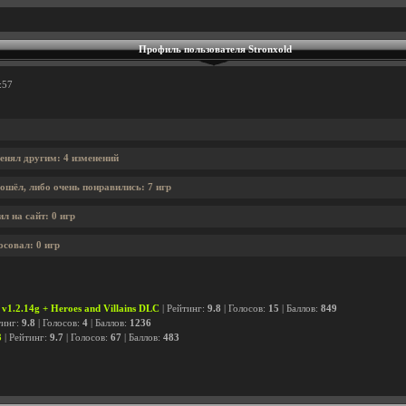
Профиль пользователя Stronxold
:57
енял другим: 4 изменений
ошёл, либо очень понравились: 7 игр
л на сайт: 0 игр
осовал: 0 игр
s v1.2.14g + Heroes and Villains DLC
| Рейтинг:
9.8
| Голосов:
15
| Баллов:
849
тинг:
9.8
| Голосов:
4
| Баллов:
1236
3
| Рейтинг:
9.7
| Голосов:
67
| Баллов:
483