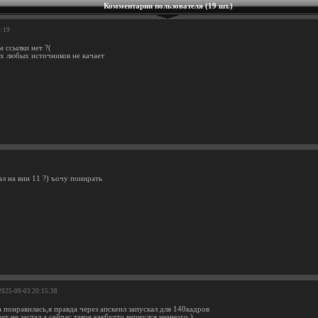
Комментарии пользователя (19 шт.)
9:19
м ссылки нет ?(
их любых источников не качает
ал на вин 11 ?) ъочу поиирать
 2025-09-03 20:15:38
а понравилась,я правда через апскеил запускал для 140кадров
 чет не застал,а сейчас такое какбудто вернулся немного )