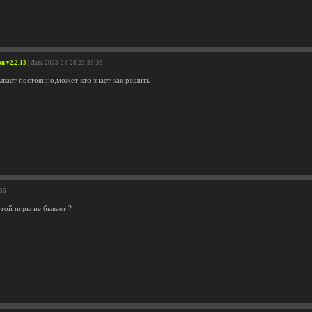
n v2.2.13
| Дата 2023-04-28 23:39:39
ывает постоянно,может кто знает как решить
:36
этой игры не бывает ?