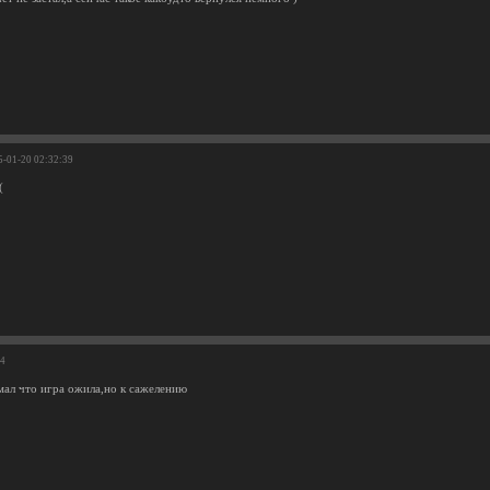
5-01-20 02:32:39
(
34
мал что игра ожила,но к сажелению