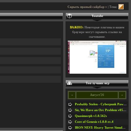
Скрыть правый сайдбар »
| Тема:
Youtube
ВАЖНО:
Некоторые плагины в вашем
браузере могут скрывать ссылки на
скачивание.
Топ лучших игр
«
Август'26
»
Probably Stolen - Cyberpunk Pawnshop Simulator v048c [Playtest]
Sir, We Have an Orc Problem v05.08.2026
Quasimorph v1.0.562s
Core of Genesis v1.0.0-rc.4
IRON NEST: Heavy Turret Simulator v1.0a