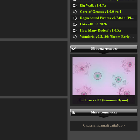
Big Walk v1.4.7a
Core of Genesis v1.0.0-rc.4
Roguebound Pirates v0.7.0.1a [Playtest]
Osta v01.08.2026
How Many Dudes? v1.0.5a
Wonderia v0.5.10b [Steam Early Access]
SGi рекомендует
Eufloria v2.07 (бывший Dyson)
Мы в социалках
Скрыть правый сайдбар »