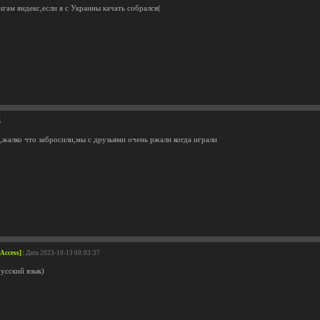
игам яндекс,если я с Украины качать собрался(
5
,жалко что забросили,мы с друзьями очень ржали когда играли
 Access]
| Дата 2023-10-13 00:03:37
русский язык)