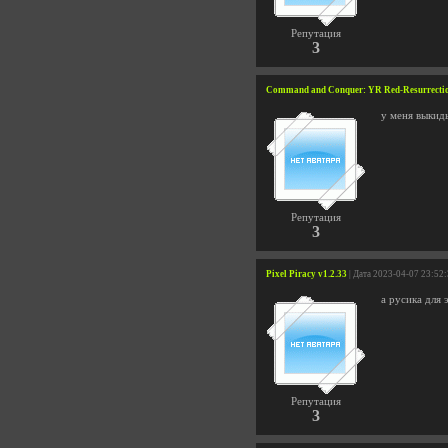
Репутация
3
Command and Conquer: YR Red-Resurrectio
у меня выкид
Репутация
3
Pixel Piracy v1.2.33
| Дата 2023-04-07 23:52
а русика для 
Репутация
3