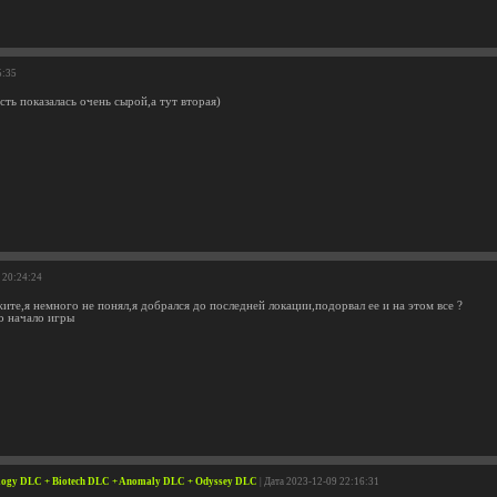
5:35
сть показалась очень сырой,а тут вторая)
 20:24:24
ите,я немного не понял,я добрался до последней локации,подорвал ее и на этом все ?
о начало игры
ology DLC + Biotech DLC + Anomaly DLC + Odyssey DLC
| Дата 2023-12-09 22:16:31