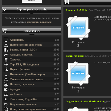
Скрыть рекламу с сайта
Xenonauts 2 v7.26.1a
| Дата 2026-01-07 16:5
а на телеграм
Чтоб скрыть всю рекламу с сайта, для начала
у меня с дру
необходимо
зарегистрироваться
.
Игры для PC
Арканоиды
155
Репутация
Платформеры (вид сбоку)
3991
3
Ролевые игры (RPG)
3505
Аркадные шутеры
2292
Новый Робинзон
| Дата 2025-12-28 01:11:37
Хорроры
1885
кто-то запуск
Тир, FPS, 3D-бродилки
4015
Игры с физикой
1308
Песочницы (Sandbox-игры)
1404
Техника на колесах, гонки
1223
Леталки, скроллеры
1029
Репутация
Аркады
3070
3
Файтинги
625
Текстовые, Roguelike
1701
Original War - Sand of Siberia v1.6.30
| Дата
Визуальные новеллы
215
а мне эта игр
Я ищу, квесты, приключения
6441
я в детвее ее