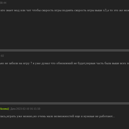
:38:44
 кто знает мод или чит чтобы скорость игры поднять скорость игры выше х3,а то это же мо
9:02
но не забили на игру ? я уже думал что обновлений не будет,первая часть была выше всех 
 Access]
| Дата 2023-02-10 16:15:50
лась,играть уже можно,но очень мало возможностей еще и нужные не работают...