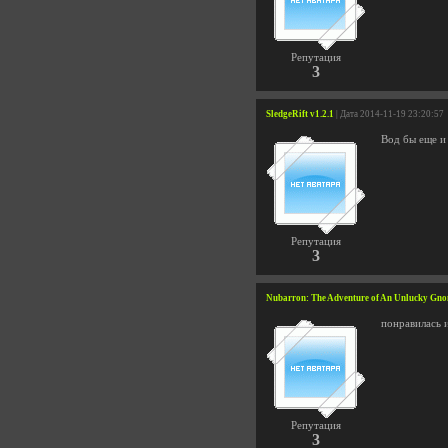
Репутация
3
SledgeRift v1.2.1
| Дата 2014-11-19 23:20:57
Вод бы еще и
Репутация
3
Nubarron: The Adventure of An Unlucky Gn
понравилась и
Репутация
3