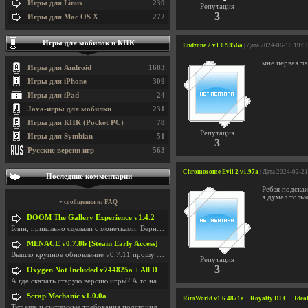
Игры для Linux
239
Репутация
3
Игры для Mac OS X
272
Игры для мобилок и КПК
Endzone 2 v1.0.9356a
| Дата 2024-06-10 19:5
мне первая ча
Игры для Android
1683
Игры для iPhone
309
Игры для iPad
24
Java-игры для мобилки
231
Игры для КПК (Pocket PC)
78
Репутация
Игры для Symbian
51
3
Русские версии игр
563
Chromosome Evil 2 v1.97a
| Дата 2024-02-21
Последние комментарии
Ребзя подскаж
я думал тольк
+ сообщения из FAQ
DOOM The Gallery Experience v1.4.2
Блин, прикольно сделали с монетками. Вернулся в св
MENACE v0.7.8b [Steam Early Access]
Вышло крупное обновление v0.7.11 прошу обновить
Репутация
3
Oxygen Not Included v744825a + All DLC
А где скачать старую версию игры? А то на новой но
Scrap Mechanic v1.0.0a
RimWorld v1.6.4871a + Royalty DLC + Ide
Тут ещё и системные требования подскочили. Если не