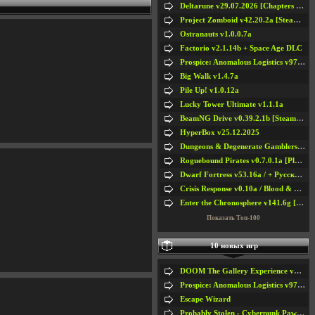
Deltarune v29.07.2026 [Chapters 1-5] / + RUS [Chapters 1-5]
Project Zomboid v42.20.2a [Steam Early Access]
Ostranauts v1.0.0.7a
Factorio v2.1.14b + Space Age DLC
Prospice: Anomalous Logistics v97 [Playtest]
Big Walk v1.4.7a
Pile Up! v1.0.12a
Lucky Tower Ultimate v1.1.1a
BeamNG Drive v0.39.2.1b [Steam Early Access]
HyperBox v25.12.2025
Dungeons & Degenerate Gamblers v2.0.2a
Roguebound Pirates v0.7.0.1a [Playtest]
Dwarf Fortress v53.16a / + Русская Версия v50.12a
Crisis Response v0.10a / Blood & Bullet
Enter the Chronosphere v141.6g [Steam Early Access]
Показать Топ-100
10 новых игр
DOOM The Gallery Experience v1.4.2
Prospice: Anomalous Logistics v97 [Playtest]
Escape Wizard
Probably Stolen - Cyberpunk Pawnshop Simulator v048c [Playtest]