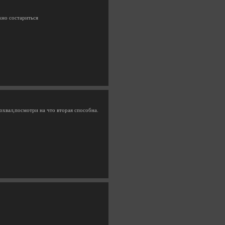
жно состариться
похвал,посмотри на что вторая способна.