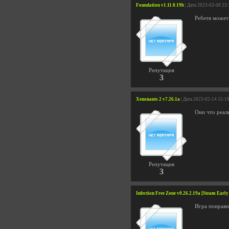
Foundation v1.11.0.19b
| Дата 2023-03-08 23
Ребетя может
Репутация
3
Xenonauts 2 v7.26.1a
| Дата 2023-02-14 15:1
Они что реаль
Репутация
3
Infection Free Zone v0.26.2.19a [Steam Early
Игра понрави