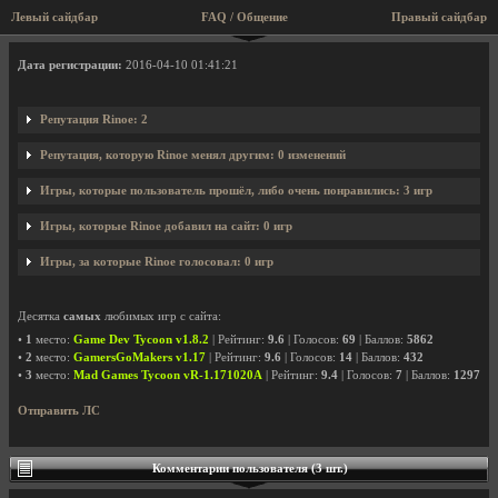
Левый сайдбар
FAQ / Общение
Правый сайдбар
Профиль пользователя Rinoe
Дата регистрации:
2016-04-10 01:41:21
Репутация Rinoe: 2
Репутация, которую Rinoe менял другим: 0 изменений
Игры, которые пользователь прошёл, либо очень понравились: 3 игр
Игры, которые Rinoe добавил на сайт: 0 игр
Игры, за которые Rinoe голосовал: 0 игр
Десятка
самых
любимых игр с сайта:
•
1
место:
Game Dev Tycoon v1.8.2
| Рейтинг:
9.6
| Голосов:
69
| Баллов:
5862
•
2
место:
GamersGoMakers v1.17
| Рейтинг:
9.6
| Голосов:
14
| Баллов:
432
•
3
место:
Mad Games Tycoon vR-1.171020A
| Рейтинг:
9.4
| Голосов:
7
| Баллов:
1297
Отправить ЛС
Комментарии пользователя (3 шт.)