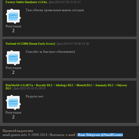
Factory Outlet Simulator v1.0.0a
| Дата 2024-07-30 15:55:17
Там обнова прикольная вышла сегодня
Репутация
2
Norland v0.5588b [Steam Early Access]
| Дата 2024-07-26 06:53:36
Спасибо за быстрое обновление)
Репутация
2
RimWorld v1.6.4871a + Royalty DLC + Ideology DLC + Biotech DLC + Anomaly DLC + Odyssey
DLC
| Дата 2022-03-10 15:30:01
Раздачи нет
Репутация
2
Правообладателям
small-games.info © 2008-2024 | Контакты:
e-mail
|
Наш Telegram @SmallGamez