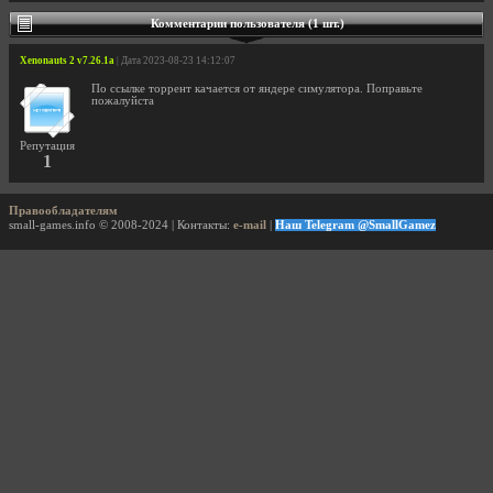
Комментарии пользователя (1 шт.)
Xenonauts 2 v7.26.1a
| Дата 2023-08-23 14:12:07
По ссылке торрент качается от яндере симулятора. Поправьте
пожалуйста
Репутация
1
Правообладателям
small-games.info © 2008-2024 | Контакты:
e-mail
|
Наш Telegram @SmallGamez