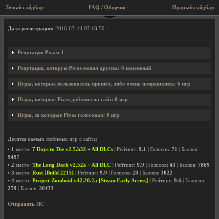
Левый сайдбар
FAQ / Общение
Правый сайдбар
Профиль пользователя Pivas
Дата регистрации:
2016-03-14 07:18:50
Репутация Pivas: 1
Репутация, которую Pivas менял другим: 0 изменений
Игры, которые пользователь прошёл, либо очень понравились: 6 игр
Игры, которые Pivas добавил на сайт: 0 игр
Игры, за которые Pivas голосовал: 0 игр
Десятка
самых
любимых игр с сайта:
•
1
место:
7 Days to Die v2.5.b32 + All DLCs
| Рейтинг:
9.1
| Голосов:
71
| Баллов:
9497
•
2
место:
The Long Dark v2.52a + All DLC
| Рейтинг:
9.9
| Голосов:
43
| Баллов:
7869
•
3
место:
Rust [Build 2215]
| Рейтинг:
9.9
| Голосов:
28
| Баллов:
3022
•
4
место:
Project Zomboid v42.20.2a [Steam Early Access]
| Рейтинг:
9.6
| Голосов:
259
| Баллов:
30433
Отправить ЛС